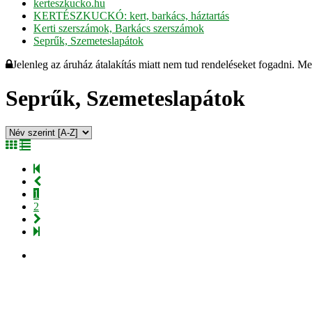
kerteszkucko.hu
KERTÉSZKUCKÓ: kert, barkács, háztartás
Kerti szerszámok, Barkács szerszámok
Seprűk, Szemeteslapátok
Jelenleg az áruház átalakítás miatt nem tud rendeléseket fogadni. M
Seprűk, Szemeteslapátok
1
2