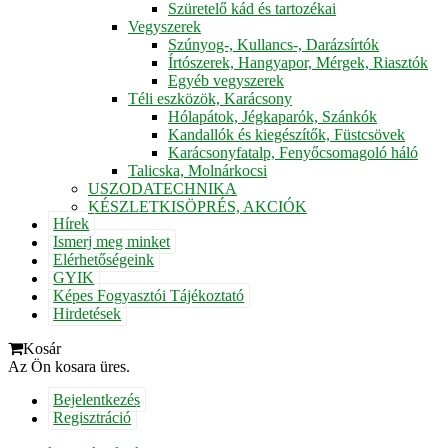
Szüretelő kád és tartozékai
Vegyszerek
Szúnyog-, Kullancs-, Darázsírtók
Írtószerek, Hangyapor, Mérgek, Riasztók
Egyéb vegyszerek
Téli eszközök, Karácsony
Hólapátok, Jégkaparók, Szánkók
Kandallók és kiegészítők, Füstcsövek
Karácsonyfatalp, Fenyőcsomagoló háló
Talicska, Molnárkocsi
USZODATECHNIKA
KÉSZLETKISÖPRÉS, AKCIÓK
Hírek
Ismerj meg minket
Elérhetőségeink
GYIK
Képes Fogyasztói Tájékoztató
Hirdetések
Kosár
Az Ön kosara üres.
Bejelentkezés
Regisztráció