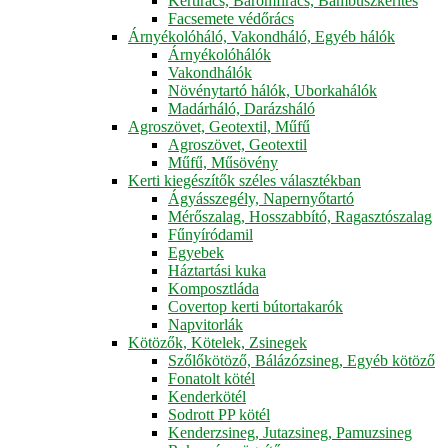
Kertirács, Baromfirács, Bambuszkerítés
Facsemete védőrács
Árnyékolóháló, Vakondháló, Egyéb hálók
Árnyékolóhálók
Vakondhálók
Növénytartó hálók, Uborkahálók
Madárháló, Darázsháló
Agroszövet, Geotextil, Műfű
Agroszövet, Geotextil
Műfű, Műsövény
Kerti kiegészítők széles választékban
Ágyásszegély, Napernyőtartó
Mérőszalag, Hosszabbító, Ragasztószalag
Fűnyíródamil
Egyebek
Háztartási kuka
Komposztláda
Covertop kerti bútortakarók
Napvitorlák
Kötözők, Kötelek, Zsinegek
Szőlőkötöző, Bálázózsineg, Egyéb kötöző
Fonatolt kötél
Kenderkötél
Sodrott PP kötél
Kenderzsineg, Jutazsineg, Pamuzsineg