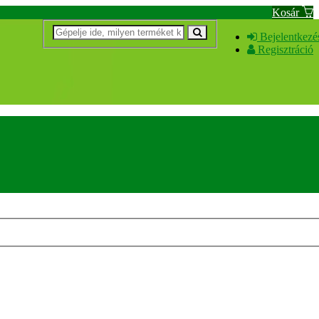
Kosár
Bejelentkezé
Regisztráció