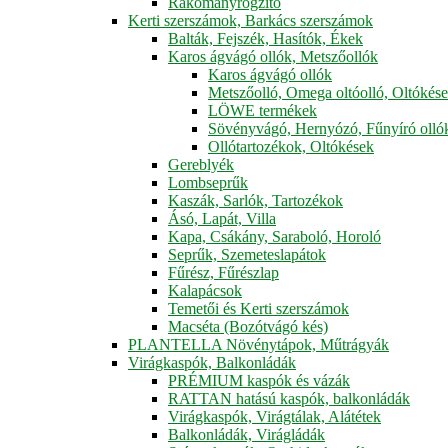
Rakományrögzítő
Kerti szerszámok, Barkács szerszámok
Balták, Fejszék, Hasítók, Ékek
Karos ágvágó ollók, Metszőollók
Karos ágvágó ollók
Metszőolló, Omega oltóolló, Oltókés
LÖWE termékek
Sövényvágó, Hernyózó, Fűnyíró olló
Ollótartozékok, Oltókések
Gereblyék
Lombseprűk
Kaszák, Sarlók, Tartozékok
Ásó, Lapát, Villa
Kapa, Csákány, Saraboló, Horoló
Seprűk, Szemeteslapátok
Fűrész, Fűrészlap
Kalapácsok
Temetői és Kerti szerszámok
Macséta (Bozótvágó kés)
PLANTELLA Növénytápok, Műtrágyák
Virágkaspók, Balkonládák
PRÉMIUM kaspók és vázák
RATTAN hatású kaspók, balkonládák
Virágkaspók, Virágtálak, Alátétek
Balkonládák, Virágládák