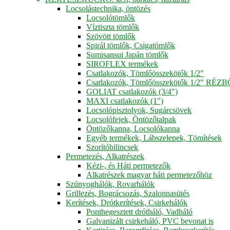
Locsolástechnika, öntözés
Locsolótömlők
Víztiszta tömlők
Szövött tömlők
Spirál tömlők, Csigatömlők
Sumisansui Japán tömlők
SIROFLEX termékek
Csatlakozók, Tömlőösszekötők 1/2"
Csatlakozók, Tömlőösszekötők 1/2" RÉZ
GOLIAT csatlakozók (3/4")
MAXI csatlakozók (1")
Locsolópisztolyok, Sugárcsövek
Locsolófejek, Öntözőtalpak
Öntözőkanna, Locsolókanna
Egyéb termékek, Lábszelepek, Tömítések
Szorítóbilincsek
Permetezés, Alkatrészek
Kézi-, és Háti permetezők
Alkatrészek magyar háti permetezőhöz
Szúnyoghálók, Rovarhálók
Grillezés, Bográcsozás, Szalonnasütés
Kerítések, Drótkerítések, Csirkehálók
Ponthegesztett drótháló, Vadháló
Galvanizált csirkeháló, PVC bevonat is