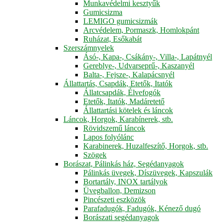
Munkavédelmi kesztyűk
Gumicsizma
LEMIGO gumicsizmák
Arcvédelem, Pormaszk, Homlokpánt
Ruházat, Esőkabát
Szerszámnyelek
Ásó-, Kapa-, Csákány-, Villa-, Lapátnyél
Gereblye-, Udvarseprű-, Kaszanyél
Balta-, Fejsze-, Kalapácsnyél
Állattartás, Csapdák, Etetők, Itatók
Állatcsapdák, Élvefogók
Etetők, Itatók, Madáretető
Állattartási kötelek és láncok
Láncok, Horgok, Karabínerek, stb.
Rövidszemű láncok
Lapos folyólánc
Karabinerek, Huzalfeszítő, Horgok, stb.
Szögek
Borászat, Pálinkás ház, Segédanyagok
Pálinkás üvegek, Díszüvegek, Kapszulák
Bortartály, INOX tartályok
Üvegballon, Demizson
Pincészeti eszközök
Parafadugók, Fadugók, Kénező dugó
Borászati segédanyagok