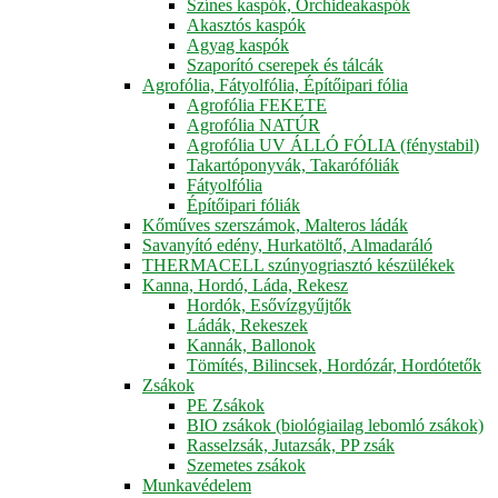
Színes kaspók, Orchideakaspók
Akasztós kaspók
Agyag kaspók
Szaporító cserepek és tálcák
Agrofólia, Fátyolfólia, Építőipari fólia
Agrofólia FEKETE
Agrofólia NATÚR
Agrofólia UV ÁLLÓ FÓLIA (fénystabil)
Takartóponyvák, Takarófóliák
Fátyolfólia
Építőipari fóliák
Kőműves szerszámok, Malteros ládák
Savanyító edény, Hurkatöltő, Almadaráló
THERMACELL szúnyogriasztó készülékek
Kanna, Hordó, Láda, Rekesz
Hordók, Esővízgyűjtők
Ládák, Rekeszek
Kannák, Ballonok
Tömítés, Bilincsek, Hordózár, Hordótetők
Zsákok
PE Zsákok
BIO zsákok (biológiailag lebomló zsákok)
Rasselzsák, Jutazsák, PP zsák
Szemetes zsákok
Munkavédelem