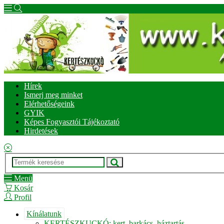
Hírek
Ismerj meg minket
Elérhetőségeink
GYIK
Képes Fogyasztói Tájékoztató
Hirdetések
Menü
Kosár
Profil
Kínálatunk
KERTÉSZKUCKÓ: kert, barkács, háztartás