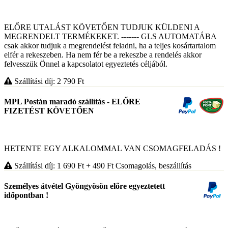
ELŐRE UTALÁST KÖVETŐEN TUDJUK KÜLDENI A
MEGRENDELT TERMÉKEKET. ------- GLS AUTOMATÁBA
csak akkor tudjuk a megrendelést feladni, ha a teljes kosártartalom
elfér a rekeszeben. Ha nem fér be a rekeszbe a rendelés akkor
felvesszük Önnel a kapcsolatot egyeztetés céljából.
Szállítási díj: 2 790
Ft
MPL Postán maradó szállítás - ELŐRE
FIZETÉST KÖVETŐEN
HETENTE EGY ALKALOMMAL VAN CSOMAGFELADÁS !
Szállítási díj: 1 690
Ft
+ 490
Ft
Csomagolás, beszállítás
Személyes átvétel Gyöngyösön előre egyeztetett
időpontban !