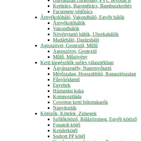
Galvanizált csirkeháló, PVC bevonat is
Kertirács, Baromfirács, Bambuszkerítés
Facsemete védőrács
Árnyékolóháló, Vakondháló, Egyéb hálók
Árnyékolóhálók
Vakondhálók
Növénytartó hálók, Uborkahálók
Madárháló, Darázsháló
Agroszövet, Geotextil, Műfű
Agroszövet, Geotextil
Műfű, Műsövény
Kerti kiegészítők széles választékban
Ágyásszegély, Napernyőtartó
Mérőszalag, Hosszabbító, Ragasztószalag
Fűnyíródamil
Egyebek
Háztartási kuka
Komposztláda
Covertop kerti bútortakarók
Napvitorlák
Kötözők, Kötelek, Zsinegek
Szőlőkötöző, Bálázózsineg, Egyéb kötöző
Fonatolt kötél
Kenderkötél
Sodrott PP kötél