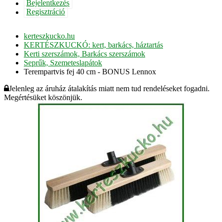
Bejelentkezés
Regisztráció
kerteszkucko.hu
KERTÉSZKUCKÓ: kert, barkács, háztartás
Kerti szerszámok, Barkács szerszámok
Seprűk, Szemeteslapátok
Terempartvis fej 40 cm - BONUS Lennox
Jelenleg az áruház átalakítás miatt nem tud rendeléseket fogadni.
Megértésüket köszönjük.