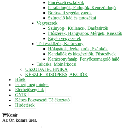
Pincészeti eszközök
Parafadugók, Fadugók, Kénező dugó
Borászati segédanyagok
Szüretelő kád és tartozékai
Vegyszerek
Szúnyog-, Kullancs-, Darázsírtók
Írtószerek, Hangyapor, Mérgek, Riasztók
Egyéb vegyszerek
Téli eszközök, Karácsony
Hólapátok, Jégkaparók, Szánkók
Kandallók és kiegészítők, Füstcsövek
Karácsonyfatalp, Fenyőcsomagoló háló
Talicska, Molnárkocsi
USZODATECHNIKA
KÉSZLETKISÖPRÉS, AKCIÓK
Hírek
Ismerj meg minket
Elérhetőségeink
GYIK
Képes Fogyasztói Tájékoztató
Hirdetések
Kosár
Az Ön kosara üres.