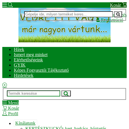
Kosár
Bejelentkezés
Regisztráció
Hírek
Ismerj meg minket
Elérhetőségeink
GYIK
Képes Fogyasztói Tájékoztató
Hirdetések
Menü
Kosár
Profil
Kínálatunk
KERTÉSZKUCKÓ: kert, barkács, háztartás