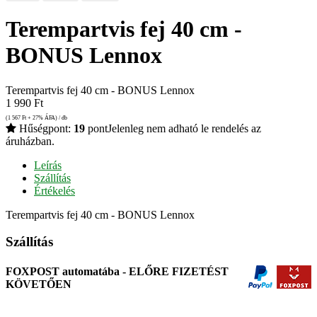
Terempartvis fej 40 cm -
BONUS Lennox
Terempartvis fej 40 cm - BONUS Lennox
1 990
Ft
(1 567
Ft
+ 27% ÁFA) / db
Hűségpont:
19
pont
Jelenleg nem adható le rendelés az
áruházban.
Leírás
Szállítás
Értékelés
Terempartvis fej 40 cm - BONUS Lennox
Szállítás
FOXPOST automatába - ELŐRE FIZETÉST
KÖVETŐEN