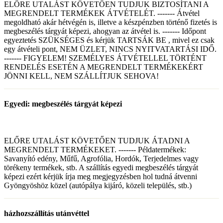
ELŐRE UTALÁST KÖVETŐEN TUDJUK BIZTOSÍTANI A
MEGRENDELT TERMÉKEK ÁTVÉTELÉT. ------- Átvétel
megoldható akár hétvégén is, illetve a készpénzben történő fizetés is
megbeszélés tárgyát képezi, ahogyan az átvétel is. ------- Időpont
egyeztetés SZÜKSÉGES és kérjük TARTSÁK BE , mivel ez csak
egy átvételi pont, NEM ÜZLET, NINCS NYITVATARTÁSI IDŐ.
------- FIGYELEM! SZEMÉLYES ÁTVÉTELLEL TÖRTÉNT
RENDELÉS ESETÉN A MEGRENDELT TERMÉKEKÉRT
JÖNNI KELL, NEM SZÁLLÍTJUK SEHOVA!
Egyedi: megbeszélés tárgyát képezi
ELŐRE UTALÁST KÖVETŐEN TUDJUK ÁTADNI A
MEGRENDELT TERMÉKEKET. ------- Példatermékek:
Savanyító edény, Műfű, Agrofólia, Hordók, Terjedelmes vagy
törékeny termékek, stb. A szállítás egyedi megbeszélés tárgyát
képezi ezért kérjük írja meg megjegyzésben hol tudná átvenni
Gyöngyöshöz közel (autópálya kijáró, közeli település, stb.)
házhozszállítás utánvéttel