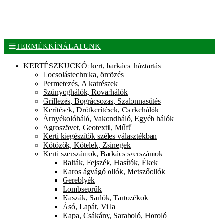
TERMÉKKÍNÁLATUNK
KERTÉSZKUCKÓ: kert, barkács, háztartás
Locsolástechnika, öntözés
Permetezés, Alkatrészek
Szúnyoghálók, Rovarhálók
Grillezés, Bográcsozás, Szalonnasütés
Kerítések, Drótkerítések, Csirkehálók
Árnyékolóháló, Vakondháló, Egyéb hálók
Agroszövet, Geotextil, Műfű
Kerti kiegészítők széles választékban
Kötözők, Kötelek, Zsinegek
Kerti szerszámok, Barkács szerszámok
Balták, Fejszék, Hasítók, Ékek
Karos ágvágó ollók, Metszőollók
Gereblyék
Lombseprűk
Kaszák, Sarlók, Tartozékok
Ásó, Lapát, Villa
Kapa, Csákány, Saraboló, Horoló