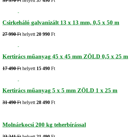
39 370
Ft
helyett
37 490
Ft
Csirkeháló galvanizált 13 x 13 mm, 0,5 x 50 m
27 990
Ft
helyett
20 990
Ft
Kertirács műanyag 45 x 45 mm ZÖLD 0,5 x 25 m
17 490
Ft
helyett
15 490
Ft
Kertirács műanyag 5 x 5 mm ZÖLD 1 x 25 m
31 490
Ft
helyett
28 490
Ft
Molnárkocsi 200 kg teherbírással
23 241
Ft
helyett
21 490
Ft