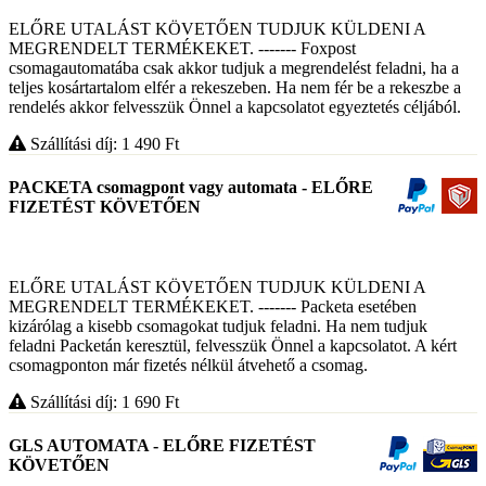
ELŐRE UTALÁST KÖVETŐEN TUDJUK KÜLDENI A
MEGRENDELT TERMÉKEKET. ------- Foxpost
csomagautomatába csak akkor tudjuk a megrendelést feladni, ha a
teljes kosártartalom elfér a rekeszeben. Ha nem fér be a rekeszbe a
rendelés akkor felvesszük Önnel a kapcsolatot egyeztetés céljából.
Szállítási díj: 1 490
Ft
PACKETA csomagpont vagy automata - ELŐRE
FIZETÉST KÖVETŐEN
ELŐRE UTALÁST KÖVETŐEN TUDJUK KÜLDENI A
MEGRENDELT TERMÉKEKET. ------- Packeta esetében
kizárólag a kisebb csomagokat tudjuk feladni. Ha nem tudjuk
feladni Packetán keresztül, felvesszük Önnel a kapcsolatot. A kért
csomagponton már fizetés nélkül átvehető a csomag.
Szállítási díj: 1 690
Ft
GLS AUTOMATA - ELŐRE FIZETÉST
KÖVETŐEN