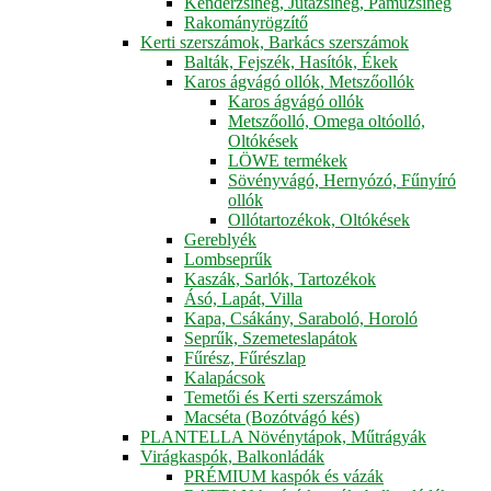
Kenderzsineg, Jutazsineg, Pamuzsineg
Rakományrögzítő
Kerti szerszámok, Barkács szerszámok
Balták, Fejszék, Hasítók, Ékek
Karos ágvágó ollók, Metszőollók
Karos ágvágó ollók
Metszőolló, Omega oltóolló,
Oltókések
LÖWE termékek
Sövényvágó, Hernyózó, Fűnyíró
ollók
Ollótartozékok, Oltókések
Gereblyék
Lombseprűk
Kaszák, Sarlók, Tartozékok
Ásó, Lapát, Villa
Kapa, Csákány, Saraboló, Horoló
Seprűk, Szemeteslapátok
Fűrész, Fűrészlap
Kalapácsok
Temetői és Kerti szerszámok
Macséta (Bozótvágó kés)
PLANTELLA Növénytápok, Műtrágyák
Virágkaspók, Balkonládák
PRÉMIUM kaspók és vázák