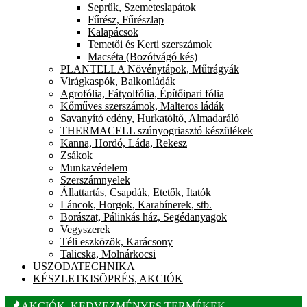
Seprűk, Szemeteslapátok
Fűrész, Fűrészlap
Kalapácsok
Temetői és Kerti szerszámok
Macséta (Bozótvágó kés)
PLANTELLA Növénytápok, Műtrágyák
Virágkaspók, Balkonládák
Agrofólia, Fátyolfólia, Építőipari fólia
Kőműves szerszámok, Malteros ládák
Savanyító edény, Hurkatöltő, Almadaráló
THERMACELL szúnyogriasztó készülékek
Kanna, Hordó, Láda, Rekesz
Zsákok
Munkavédelem
Szerszámnyelek
Állattartás, Csapdák, Etetők, Itatók
Láncok, Horgok, Karabínerek, stb.
Borászat, Pálinkás ház, Segédanyagok
Vegyszerek
Téli eszközök, Karácsony
Talicska, Molnárkocsi
USZODATECHNIKA
KÉSZLETKISÖPRÉS, AKCIÓK
AKCIÓK, KEDVEZMÉNYES TERMÉKEK