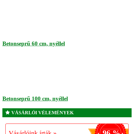
Betonseprű 60 cm, nyéllel
Betonseprű 100 cm, nyéllel
VÁSÁRLÓI VÉLEMÉNYEK
96 %
Vásárlóink írták »