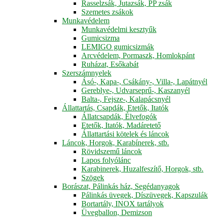
Rasselzsák, Jutazsák, PP zsák
Szemetes zsákok
Munkavédelem
Munkavédelmi kesztyűk
Gumicsizma
LEMIGO gumicsizmák
Arcvédelem, Pormaszk, Homlokpánt
Ruházat, Esőkabát
Szerszámnyelek
Ásó-, Kapa-, Csákány-, Villa-, Lapátnyél
Gereblye-, Udvarseprű-, Kaszanyél
Balta-, Fejsze-, Kalapácsnyél
Állattartás, Csapdák, Etetők, Itatók
Állatcsapdák, Élvefogók
Etetők, Itatók, Madáretető
Állattartási kötelek és láncok
Láncok, Horgok, Karabínerek, stb.
Rövidszemű láncok
Lapos folyólánc
Karabinerek, Huzalfeszítő, Horgok, stb.
Szögek
Borászat, Pálinkás ház, Segédanyagok
Pálinkás üvegek, Díszüvegek, Kapszulák
Bortartály, INOX tartályok
Üvegballon, Demizson