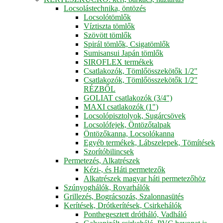
Locsolástechnika, öntözés
Locsolótömlők
Víztiszta tömlők
Szövött tömlők
Spirál tömlők, Csigatömlők
Sumisansui Japán tömlők
SIROFLEX termékek
Csatlakozók, Tömlőösszekötők 1/2"
Csatlakozók, Tömlőösszekötők 1/2"
RÉZBŐL
GOLIAT csatlakozók (3/4")
MAXI csatlakozók (1")
Locsolópisztolyok, Sugárcsövek
Locsolófejek, Öntözőtalpak
Öntözőkanna, Locsolókanna
Egyéb termékek, Lábszelepek, Tömítések
Szorítóbilincsek
Permetezés, Alkatrészek
Kézi-, és Háti permetezők
Alkatrészek magyar háti permetezőhöz
Szúnyoghálók, Rovarhálók
Grillezés, Bográcsozás, Szalonnasütés
Kerítések, Drótkerítések, Csirkehálók
Ponthegesztett drótháló, Vadháló