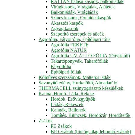
RATTAN hatású kaspók, balkonládák
Virágkaspók, Virágtálak, Alátétek
Balkonládák, Virágládák
Színes kaspók, Orchideakaspók
Akasztós kaspók
Agyag kaspók
Szaporító cserepek és tálcák
Agrofólia, Fátyolfólia, Építőipari fólia
Agrofólia FEKETE
Agrofólia NATÚR
Agrofólia UV ÁLLÓ FÓLIA (fénystabil)
Takartóponyvák, Takarófóliák
Fátyolfólia
Építőipari fóliák
Kőműves szerszámok, Malteros ládák
Savanyító edény, Hurkatöltő, Almadaráló
THERMACELL szúnyogriasztó készülékek
Kanna, Hordó, Láda, Rekesz
Hordók, Esővízgyűjtők
Ládák, Rekeszek
Kannák, Ballonok
Tömítés, Bilincsek, Hordózár, Hordótetők
Zsákok
PE Zsákok
BIO zsákok (biológiailag lebomló zsákok)