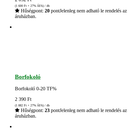
(1 600
Ft
+ 27% ÁFA) / db
Hűségpont:
20
pont
Jelenleg nem adható le rendelés az
áruházban.
Borfokoló
Borfokoló 0-20 TF%
2 390
Ft
(1 882
Ft
+ 27% ÁFA) / db
Hűségpont:
23
pont
Jelenleg nem adható le rendelés az
áruházban.