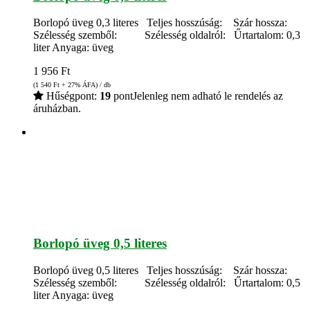
Borlopó üveg 0,3 literes Teljes hosszúság: Szár hossza:
Szélesség szemből: Szélesség oldalról: Űrtartalom: 0,3
liter Anyaga: üveg
1 956
Ft
(1 540
Ft
+ 27% ÁFA) / db
Hűségpont:
19
pont
Jelenleg nem adható le rendelés az
áruházban.
Borlopó üveg 0,5 literes
Borlopó üveg 0,5 literes Teljes hosszúság: Szár hossza:
Szélesség szemből: Szélesség oldalról: Űrtartalom: 0,5
liter Anyaga: üveg