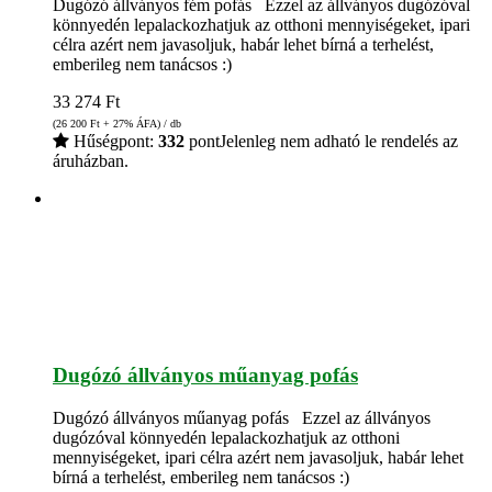
Dugózó állványos fém pofás Ezzel az állványos dugózóval
könnyedén lepalackozhatjuk az otthoni mennyiségeket, ipari
célra azért nem javasoljuk, habár lehet bírná a terhelést,
emberileg nem tanácsos :)
33 274
Ft
(26 200
Ft
+ 27% ÁFA) / db
Hűségpont:
332
pont
Jelenleg nem adható le rendelés az
áruházban.
Dugózó állványos műanyag pofás
Dugózó állványos műanyag pofás Ezzel az állványos
dugózóval könnyedén lepalackozhatjuk az otthoni
mennyiségeket, ipari célra azért nem javasoljuk, habár lehet
bírná a terhelést, emberileg nem tanácsos :)