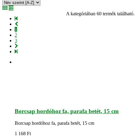
A kategóriában 60 termék található.
1
2
3
Borcsap hordóhoz fa, parafa betét, 15 cm
Borcsap hordóhoz fa, parafa betét, 15 cm
1 168
Ft