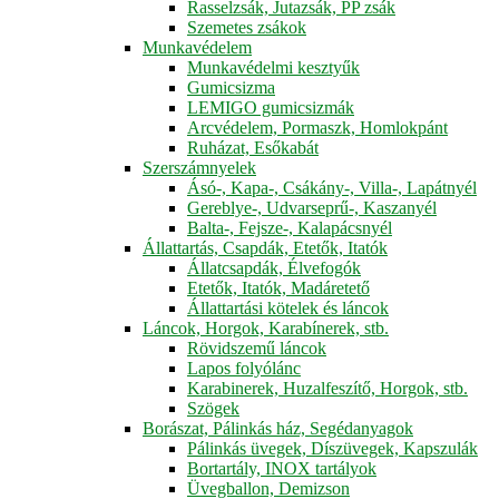
Rasselzsák, Jutazsák, PP zsák
Szemetes zsákok
Munkavédelem
Munkavédelmi kesztyűk
Gumicsizma
LEMIGO gumicsizmák
Arcvédelem, Pormaszk, Homlokpánt
Ruházat, Esőkabát
Szerszámnyelek
Ásó-, Kapa-, Csákány-, Villa-, Lapátnyél
Gereblye-, Udvarseprű-, Kaszanyél
Balta-, Fejsze-, Kalapácsnyél
Állattartás, Csapdák, Etetők, Itatók
Állatcsapdák, Élvefogók
Etetők, Itatók, Madáretető
Állattartási kötelek és láncok
Láncok, Horgok, Karabínerek, stb.
Rövidszemű láncok
Lapos folyólánc
Karabinerek, Huzalfeszítő, Horgok, stb.
Szögek
Borászat, Pálinkás ház, Segédanyagok
Pálinkás üvegek, Díszüvegek, Kapszulák
Bortartály, INOX tartályok
Üvegballon, Demizson