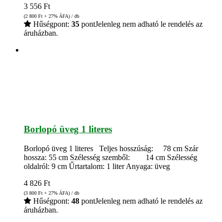
3 556
Ft
(2 800
Ft
+ 27% ÁFA) / db
Hűségpont:
35
pont
Jelenleg nem adható le rendelés az
áruházban.
Borlopó üveg 1 literes
Borlopó üveg 1 literes Teljes hosszúság: 78 cm Szár
hossza: 55 cm Szélesség szemből: 14 cm Szélesség
oldalról: 9 cm Űrtartalom: 1 liter Anyaga: üveg
4 826
Ft
(3 800
Ft
+ 27% ÁFA) / db
Hűségpont:
48
pont
Jelenleg nem adható le rendelés az
áruházban.