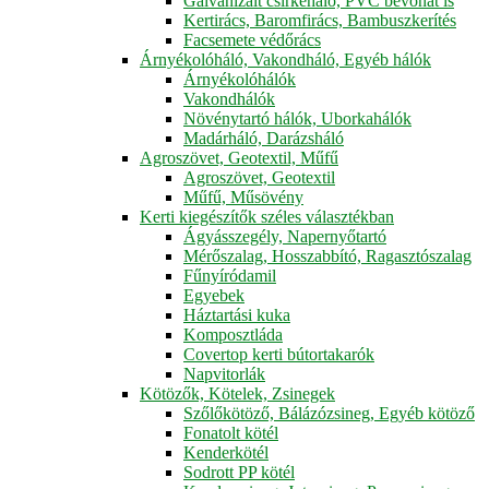
Galvanizált csirkeháló, PVC bevonat is
Kertirács, Baromfirács, Bambuszkerítés
Facsemete védőrács
Árnyékolóháló, Vakondháló, Egyéb hálók
Árnyékolóhálók
Vakondhálók
Növénytartó hálók, Uborkahálók
Madárháló, Darázsháló
Agroszövet, Geotextil, Műfű
Agroszövet, Geotextil
Műfű, Műsövény
Kerti kiegészítők széles választékban
Ágyásszegély, Napernyőtartó
Mérőszalag, Hosszabbító, Ragasztószalag
Fűnyíródamil
Egyebek
Háztartási kuka
Komposztláda
Covertop kerti bútortakarók
Napvitorlák
Kötözők, Kötelek, Zsinegek
Szőlőkötöző, Bálázózsineg, Egyéb kötöző
Fonatolt kötél
Kenderkötél
Sodrott PP kötél