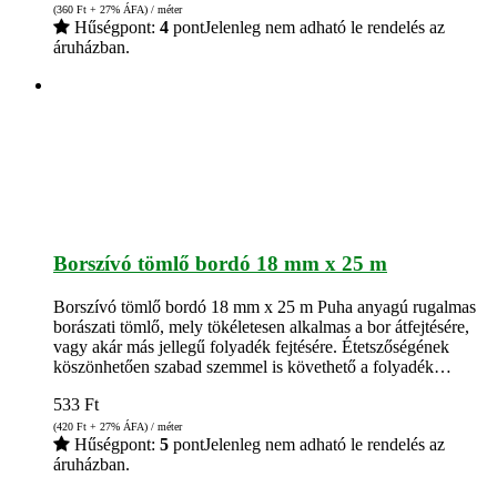
(360
Ft
+ 27% ÁFA) / méter
Hűségpont:
4
pont
Jelenleg nem adható le rendelés az
áruházban.
Borszívó tömlő bordó 18 mm x 25 m
Borszívó tömlő bordó 18 mm x 25 m Puha anyagú rugalmas
borászati tömlő, mely tökéletesen alkalmas a bor átfejtésére,
vagy akár más jellegű folyadék fejtésére. Étetszőségének
köszönhetően szabad szemmel is követhető a folyadék…
533
Ft
(420
Ft
+ 27% ÁFA) / méter
Hűségpont:
5
pont
Jelenleg nem adható le rendelés az
áruházban.