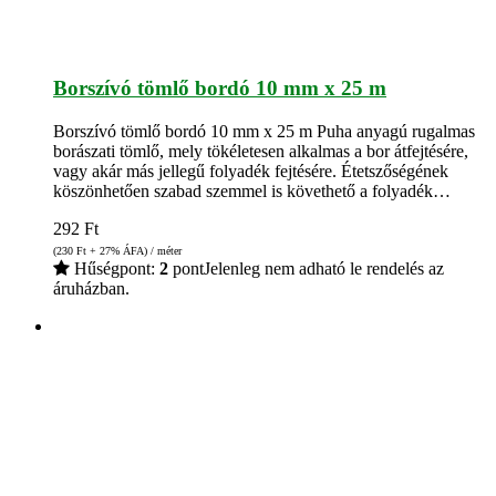
Borszívó tömlő bordó 10 mm x 25 m
Borszívó tömlő bordó 10 mm x 25 m Puha anyagú rugalmas
borászati tömlő, mely tökéletesen alkalmas a bor átfejtésére,
vagy akár más jellegű folyadék fejtésére. Étetszőségének
köszönhetően szabad szemmel is követhető a folyadék…
292
Ft
(230
Ft
+ 27% ÁFA) / méter
Hűségpont:
2
pont
Jelenleg nem adható le rendelés az
áruházban.