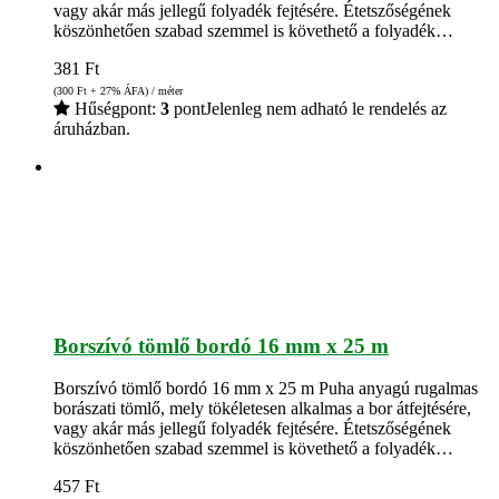
vagy akár más jellegű folyadék fejtésére. Étetszőségének
köszönhetően szabad szemmel is követhető a folyadék…
381
Ft
(300
Ft
+ 27% ÁFA) / méter
Hűségpont:
3
pont
Jelenleg nem adható le rendelés az
áruházban.
Borszívó tömlő bordó 16 mm x 25 m
Borszívó tömlő bordó 16 mm x 25 m Puha anyagú rugalmas
borászati tömlő, mely tökéletesen alkalmas a bor átfejtésére,
vagy akár más jellegű folyadék fejtésére. Étetszőségének
köszönhetően szabad szemmel is követhető a folyadék…
457
Ft