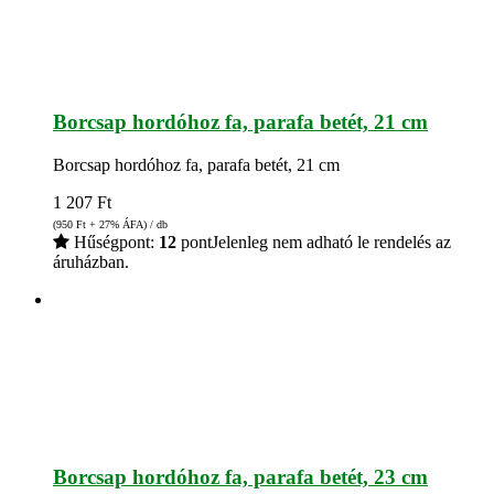
Borcsap hordóhoz fa, parafa betét, 21 cm
Borcsap hordóhoz fa, parafa betét, 21 cm
1 207
Ft
(950
Ft
+ 27% ÁFA) / db
Hűségpont:
12
pont
Jelenleg nem adható le rendelés az
áruházban.
Borcsap hordóhoz fa, parafa betét, 23 cm