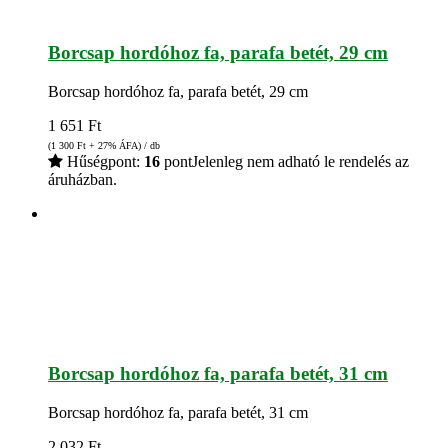
Borcsap hordóhoz fa, parafa betét, 29 cm
Borcsap hordóhoz fa, parafa betét, 29 cm
1 651
Ft
(1 300
Ft
+ 27% ÁFA) / db
Hűségpont:
16
pont
Jelenleg nem adható le rendelés az
áruházban.
Borcsap hordóhoz fa, parafa betét, 31 cm
Borcsap hordóhoz fa, parafa betét, 31 cm
2 032
Ft