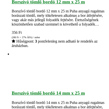
Borszívó tömlő bordó 12 mm x 25 m
Borszívó tömlő bordó 12 mm x 25 m Puha anyagú rugalmas
borászati tömlő, mely tökéletesen alkalmas a bor átfejtésére,
vagy akár más jellegű folyadék fejtésére. Étetszőségének
köszönhetően szabad szemmel is követhető a folyadék…
356
Ft
(280
Ft
+ 27% ÁFA) / méter
Hűségpont:
3
pont
Jelenleg nem adható le rendelés az
áruházban.
Borszívó tömlő bordó 14 mm x 25 m
Borszívó tömlő bordó 14 mm x 25 m Puha anyagú rugalmas
borászati tömlő, mely tökéletesen alkalmas a bor átfejtésére,