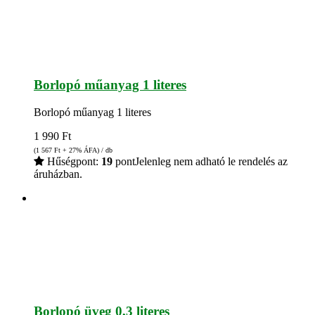
Borlopó műanyag 1 literes
Borlopó műanyag 1 literes
1 990
Ft
(1 567
Ft
+ 27% ÁFA) / db
Hűségpont:
19
pont
Jelenleg nem adható le rendelés az
áruházban.
Borlopó üveg 0,3 literes