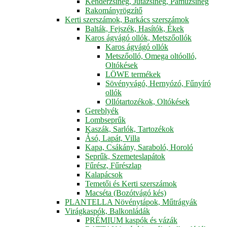
Kenderzsineg, Jutazsineg, Pamuzsineg
Rakományrögzítő
Kerti szerszámok, Barkács szerszámok
Balták, Fejszék, Hasítók, Ékek
Karos ágvágó ollók, Metszőollók
Karos ágvágó ollók
Metszőolló, Omega oltóolló,
Oltókések
LÖWE termékek
Sövényvágó, Hernyózó, Fűnyíró
ollók
Ollótartozékok, Oltókések
Gereblyék
Lombseprűk
Kaszák, Sarlók, Tartozékok
Ásó, Lapát, Villa
Kapa, Csákány, Saraboló, Horoló
Seprűk, Szemeteslapátok
Fűrész, Fűrészlap
Kalapácsok
Temetői és Kerti szerszámok
Macséta (Bozótvágó kés)
PLANTELLA Növénytápok, Műtrágyák
Virágkaspók, Balkonládák
PRÉMIUM kaspók és vázák