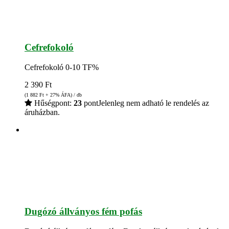
Cefrefokoló
Cefrefokoló 0-10 TF%
2 390
Ft
(1 882
Ft
+ 27% ÁFA) / db
Hűségpont:
23
pont
Jelenleg nem adható le rendelés az
áruházban.
Dugózó állványos fém pofás