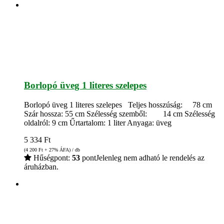
Borlopó üveg 1 literes szelepes
Borlopó üveg 1 literes szelepes Teljes hosszúság: 78 cm
Szár hossza: 55 cm Szélesség szemből: 14 cm Szélesség
oldalról: 9 cm Űrtartalom: 1 liter Anyaga: üveg
5 334
Ft
(4 200
Ft
+ 27% ÁFA) / db
Hűségpont:
53
pont
Jelenleg nem adható le rendelés az
áruházban.