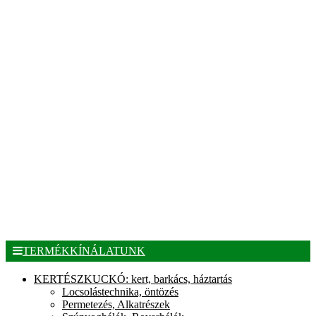
TERMÉKKÍNÁLATUNK
KERTÉSZKUCKÓ: kert, barkács, háztartás
Locsolástechnika, öntözés
Permetezés, Alkatrészek