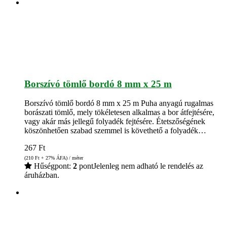
Borszívó tömlő bordó 8 mm x 25 m
Borszívó tömlő bordó 8 mm x 25 m Puha anyagú rugalmas
borászati tömlő, mely tökéletesen alkalmas a bor átfejtésére,
vagy akár más jellegű folyadék fejtésére. Étetszőségének
köszönhetően szabad szemmel is követhető a folyadék…
267
Ft
(210
Ft
+ 27% ÁFA) / méter
Hűségpont:
2
pont
Jelenleg nem adható le rendelés az
áruházban.