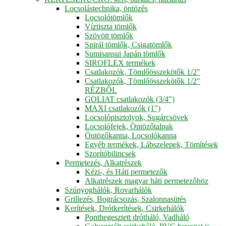
Locsolástechnika, öntözés
Locsolótömlők
Víztiszta tömlők
Szövött tömlők
Spirál tömlők, Csigatömlők
Sumisansui Japán tömlők
SIROFLEX termékek
Csatlakozók, Tömlőösszekötők 1/2"
Csatlakozók, Tömlőösszekötők 1/2"
RÉZBŐL
GOLIAT csatlakozók (3/4")
MAXI csatlakozók (1")
Locsolópisztolyok, Sugárcsövek
Locsolófejek, Öntözőtalpak
Öntözőkanna, Locsolókanna
Egyéb termékek, Lábszelepek, Tömítések
Szorítóbilincsek
Permetezés, Alkatrészek
Kézi-, és Háti permetezők
Alkatrészek magyar háti permetezőhöz
Szúnyoghálók, Rovarhálók
Grillezés, Bográcsozás, Szalonnasütés
Kerítések, Drótkerítések, Csirkehálók
Ponthegesztett drótháló, Vadháló