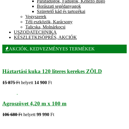
Parafadugók, Fadugók, Kénező dugó
Borászati segédanyagok
Szüretelő kád és tartozékai
Vegyszerek
Téli eszközök, Karácsony
Talicska, Molnárkocsi
USZODATECHNIKA
KÉSZLETKISÖPRÉS, AKCIÓK
AKCIÓK, KEDVEZMÉNYES TERMÉKEK
Háztartási kuka 120 literes kerekes ZÖLD
15 875
Ft
helyett
14 900
Ft
Agroszövet 4,20 m x 100 m
106 680
Ft
helyett
99 990
Ft