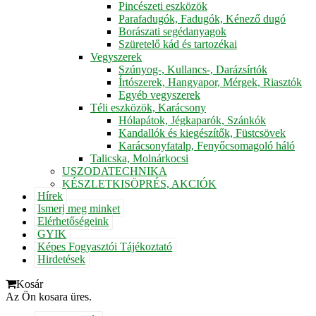
Pincészeti eszközök
Parafadugók, Fadugók, Kénező dugó
Borászati segédanyagok
Szüretelő kád és tartozékai
Vegyszerek
Szúnyog-, Kullancs-, Darázsírtók
Írtószerek, Hangyapor, Mérgek, Riasztók
Egyéb vegyszerek
Téli eszközök, Karácsony
Hólapátok, Jégkaparók, Szánkók
Kandallók és kiegészítők, Füstcsövek
Karácsonyfatalp, Fenyőcsomagoló háló
Talicska, Molnárkocsi
USZODATECHNIKA
KÉSZLETKISÖPRÉS, AKCIÓK
Hírek
Ismerj meg minket
Elérhetőségeink
GYIK
Képes Fogyasztói Tájékoztató
Hirdetések
Kosár
Az Ön kosara üres.