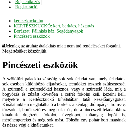
Bejelentkezés
Regisztráció
kerteszkucko.hu
KERTÉSZKUCKÓ: kert, barkács, háztartás
Borászat, Pálinkás ház, Segédanyagok
Pincészeti eszközök
Jelenleg az áruház átalakítás miatt nem tud rendeléseket fogadni.
Megértésüket köszönjük.
Pincészeti eszközök
A szőlőfürt palackba zárásáig sok sok feladat van, mely feladatok
sok esetben különböző eljárásokat, teendőket tesznek szükségessé.
A szüretnél a szüretelőkád hasznos, vagy a szüretelő láda, míg a
bogyózás és zúzást követően a cefrét fokolni kell, kezelni kell,
melyekre a Kertészkuckó kínálatában talál kezelőanyagokat.
Kínálatunkban megtalálható a borkén, a kénlap, diófapác, citromsav,
törzsoldat, borélesztő és még sok más, de a pincészeti feladatokhoz
kínálunk dugózót, fokolót, üveglopót, műanyag lopót is,
mérőhengereket és még sok mást. Töltsön egy pohár bort magának
és nézze végi a kínálatunkat.