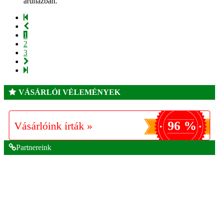
áruházban.
1
2
3
VÁSÁRLÓI VÉLEMÉNYEK
96 %
Vásárlóink írták »
Partnereink