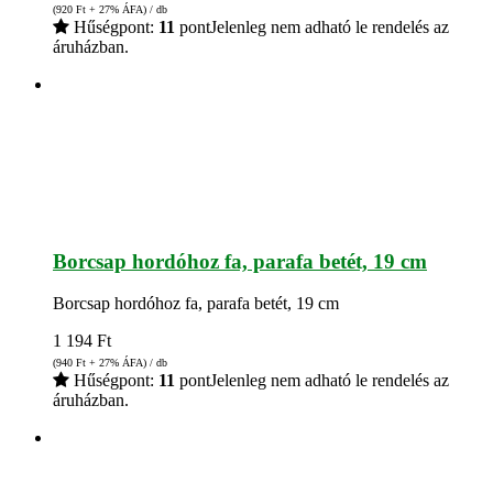
(920
Ft
+ 27% ÁFA) / db
Hűségpont:
11
pont
Jelenleg nem adható le rendelés az
áruházban.
Borcsap hordóhoz fa, parafa betét, 19 cm
Borcsap hordóhoz fa, parafa betét, 19 cm
1 194
Ft
(940
Ft
+ 27% ÁFA) / db
Hűségpont:
11
pont
Jelenleg nem adható le rendelés az
áruházban.