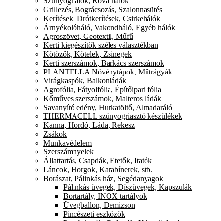
Szúnyoghálók, Rovarhálók
Grillezés, Bográcsozás, Szalonnasütés
Kerítések, Drótkerítések, Csirkehálók
Árnyékolóháló, Vakondháló, Egyéb hálók
Agroszövet, Geotextil, Műfű
Kerti kiegészítők széles választékban
Kötözők, Kötelek, Zsinegek
Kerti szerszámok, Barkács szerszámok
PLANTELLA Növénytápok, Műtrágyák
Virágkaspók, Balkonládák
Agrofólia, Fátyolfólia, Építőipari fólia
Kőműves szerszámok, Malteros ládák
Savanyító edény, Hurkatöltő, Almadaráló
THERMACELL szúnyogriasztó készülékek
Kanna, Hordó, Láda, Rekesz
Zsákok
Munkavédelem
Szerszámnyelek
Állattartás, Csapdák, Etetők, Itatók
Láncok, Horgok, Karabínerek, stb.
Borászat, Pálinkás ház, Segédanyagok
Pálinkás üvegek, Díszüvegek, Kapszulák
Bortartály, INOX tartályok
Üvegballon, Demizson
Pincészeti eszközök