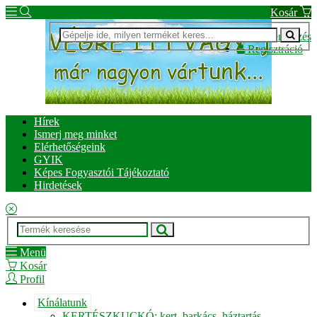
Kosár
Bejelentkezés
Regisztráció
Hírek
Ismerj meg minket
Elérhetőségeink
GYIK
Képes Fogyasztói Tájékoztató
Hirdetések
Menü
Kosár
Profil
Kínálatunk
KERTÉSZKUCKÓ: kert, barkács, háztartás