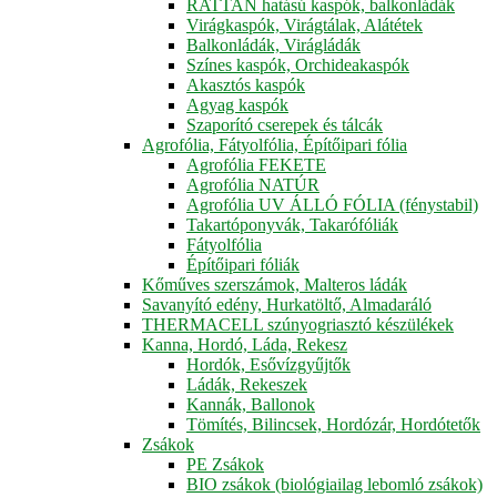
RATTAN hatású kaspók, balkonládák
Virágkaspók, Virágtálak, Alátétek
Balkonládák, Virágládák
Színes kaspók, Orchideakaspók
Akasztós kaspók
Agyag kaspók
Szaporító cserepek és tálcák
Agrofólia, Fátyolfólia, Építőipari fólia
Agrofólia FEKETE
Agrofólia NATÚR
Agrofólia UV ÁLLÓ FÓLIA (fénystabil)
Takartóponyvák, Takarófóliák
Fátyolfólia
Építőipari fóliák
Kőműves szerszámok, Malteros ládák
Savanyító edény, Hurkatöltő, Almadaráló
THERMACELL szúnyogriasztó készülékek
Kanna, Hordó, Láda, Rekesz
Hordók, Esővízgyűjtők
Ládák, Rekeszek
Kannák, Ballonok
Tömítés, Bilincsek, Hordózár, Hordótetők
Zsákok
PE Zsákok
BIO zsákok (biológiailag lebomló zsákok)