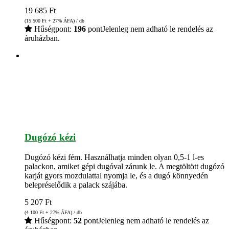
19 685
Ft
(15 500
Ft
+ 27% ÁFA) / db
Hűségpont:
196
pont
Jelenleg nem adható le rendelés az
áruházban.
Dugózó kézi
Dugózó kézi fém. Használhatja minden olyan 0,5-1 l-es
palackon, amiket gépi dugóval zárunk le. A megtöltött dugózó
karját gyors mozdulattal nyomja le, és a dugó könnyedén
belepréselődik a palack szájába.
5 207
Ft
(4 100
Ft
+ 27% ÁFA) / db
Hűségpont:
52
pont
Jelenleg nem adható le rendelés az