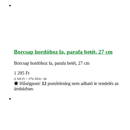
Borcsap hordóhoz fa, parafa betét, 27 cm
Borcsap hordóhoz fa, parafa betét, 27 cm
1 295
Ft
(1 020
Ft
+ 27% ÁFA) / db
Hűségpont:
12
pont
Jelenleg nem adható le rendelés az
áruházban.