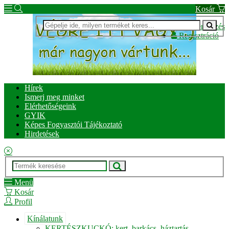
Kosár
Bejelentkezés
Regisztráció
Hírek
Ismerj meg minket
Elérhetőségeink
GYIK
Képes Fogyasztói Tájékoztató
Hirdetések
Menü
Kosár
Profil
Kínálatunk
KERTÉSZKUCKÓ: kert, barkács, háztartás