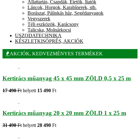
Állattartás, Csapdák, Etetők, Itatók
Láncok, Horgok, Karabínerek, stb.
Borászat, Pálinkás ház, Segédanyagok
Vegyszerek
Téli eszközök, Karácsony
Talicska, Molnárkocsi
USZODATECHNIKA
KÉSZLETKISÖPRÉS, AKCIÓK
AKCIÓK, KEDVEZMÉNYES TERMÉKEK
Kertirács műanyag 45 x 45 mm ZÖLD 0,5 x 25 m
17 490
Ft
helyett
15 490
Ft
Kertirács műanyag 20 x 20 mm ZÖLD 1 x 25 m
31 490
Ft
helyett
28 490
Ft