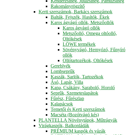
Kenderzsineg, Jutazsineg, Pamuzsineg
Rakományrögzítő
Kerti szerszámok, Barkács szerszámok
Balták, Fejszék, Hasítók, Ékek
Karos ágvágó ollók, Metszőollók
Karos ágvágó ollók
Metszőolló, Omega oltóolló,
Oltókések
LÖWE termékek
Sövényvágó, Hernyózó, Fűnyíró
ollók
Ollótartozékok, Oltókések
Gereblyék
Lombseprűk
Kaszák, Sarlók, Tartozékok
Ásó, Lapát, Villa
Kapa, Csákány, Saraboló, Horoló
Seprűk, Szemeteslapátok
Fűrész, Fűrészlap
Kalapácsok
Temetői és Kerti szerszámok
Macséta (Bozótvágó kés)
PLANTELLA Növénytápok, Műtrágyák
Virágkaspók, Balkonládák
PRÉMIUM kaspók és vázák