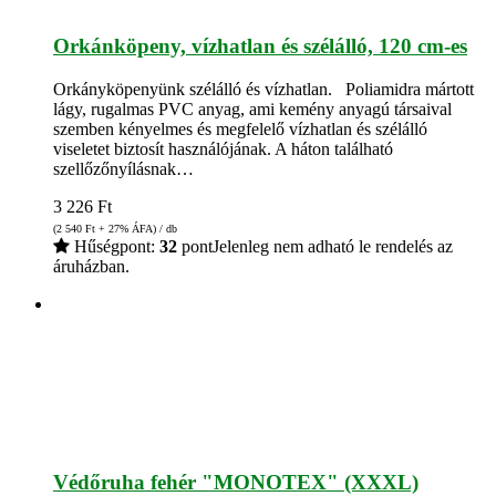
Orkánköpeny, vízhatlan és szélálló, 120 cm-es
Orkányköpenyünk szélálló és vízhatlan. Poliamidra mártott
lágy, rugalmas PVC anyag, ami kemény anyagú társaival
szemben kényelmes és megfelelő vízhatlan és szélálló
viseletet biztosít használójának. A háton található
szellőzőnyílásnak…
3 226
Ft
(2 540
Ft
+ 27% ÁFA) / db
Hűségpont:
32
pont
Jelenleg nem adható le rendelés az
áruházban.
Védőruha fehér "MONOTEX" (XXXL)