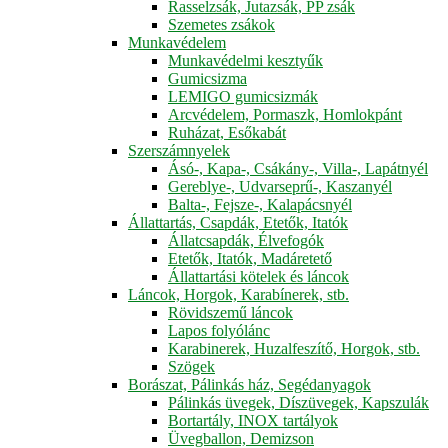
Rasselzsák, Jutazsák, PP zsák
Szemetes zsákok
Munkavédelem
Munkavédelmi kesztyűk
Gumicsizma
LEMIGO gumicsizmák
Arcvédelem, Pormaszk, Homlokpánt
Ruházat, Esőkabát
Szerszámnyelek
Ásó-, Kapa-, Csákány-, Villa-, Lapátnyél
Gereblye-, Udvarseprű-, Kaszanyél
Balta-, Fejsze-, Kalapácsnyél
Állattartás, Csapdák, Etetők, Itatók
Állatcsapdák, Élvefogók
Etetők, Itatók, Madáretető
Állattartási kötelek és láncok
Láncok, Horgok, Karabínerek, stb.
Rövidszemű láncok
Lapos folyólánc
Karabinerek, Huzalfeszítő, Horgok, stb.
Szögek
Borászat, Pálinkás ház, Segédanyagok
Pálinkás üvegek, Díszüvegek, Kapszulák
Bortartály, INOX tartályok
Üvegballon, Demizson