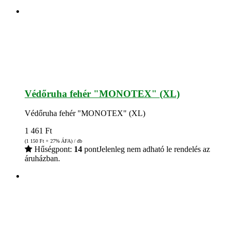
Védőruha fehér "MONOTEX" (XL)
Védőruha fehér "MONOTEX" (XL)
1 461
Ft
(1 150
Ft
+ 27% ÁFA) / db
Hűségpont:
14
pont
Jelenleg nem adható le rendelés az
áruházban.