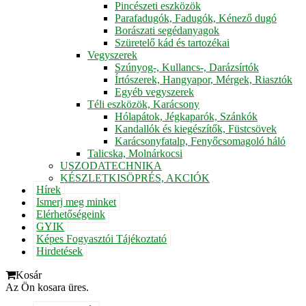
Pincészeti eszközök
Parafadugók, Fadugók, Kénező dugó
Borászati segédanyagok
Szüretelő kád és tartozékai
Vegyszerek
Szúnyog-, Kullancs-, Darázsírtók
Írtószerek, Hangyapor, Mérgek, Riasztók
Egyéb vegyszerek
Téli eszközök, Karácsony
Hólapátok, Jégkaparók, Szánkók
Kandallók és kiegészítők, Füstcsövek
Karácsonyfatalp, Fenyőcsomagoló háló
Talicska, Molnárkocsi
USZODATECHNIKA
KÉSZLETKISÖPRÉS, AKCIÓK
Hírek
Ismerj meg minket
Elérhetőségeink
GYIK
Képes Fogyasztói Tájékoztató
Hirdetések
Kosár
Az Ön kosara üres.