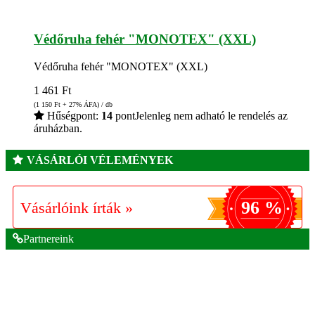
Védőruha fehér "MONOTEX" (XXL)
Védőruha fehér "MONOTEX" (XXL)
1 461
Ft
(1 150
Ft
+ 27% ÁFA) / db
Hűségpont:
14
pont
Jelenleg nem adható le rendelés az
áruházban.
VÁSÁRLÓI VÉLEMÉNYEK
96 %
Vásárlóink írták »
Partnereink