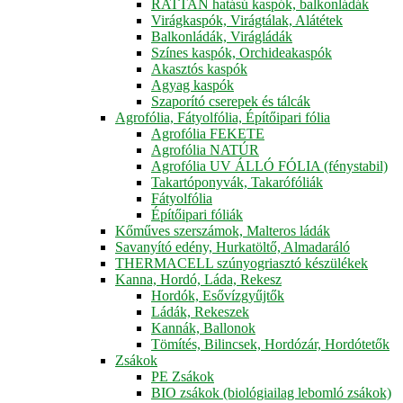
RATTAN hatású kaspók, balkonládák
Virágkaspók, Virágtálak, Alátétek
Balkonládák, Virágládák
Színes kaspók, Orchideakaspók
Akasztós kaspók
Agyag kaspók
Szaporító cserepek és tálcák
Agrofólia, Fátyolfólia, Építőipari fólia
Agrofólia FEKETE
Agrofólia NATÚR
Agrofólia UV ÁLLÓ FÓLIA (fénystabil)
Takartóponyvák, Takarófóliák
Fátyolfólia
Építőipari fóliák
Kőműves szerszámok, Malteros ládák
Savanyító edény, Hurkatöltő, Almadaráló
THERMACELL szúnyogriasztó készülékek
Kanna, Hordó, Láda, Rekesz
Hordók, Esővízgyűjtők
Ládák, Rekeszek
Kannák, Ballonok
Tömítés, Bilincsek, Hordózár, Hordótetők
Zsákok
PE Zsákok
BIO zsákok (biológiailag lebomló zsákok)