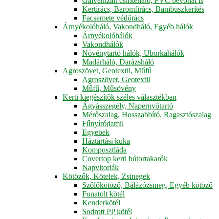
Galvanizált csirkeháló, PVC bevonat is
Kertirács, Baromfirács, Bambuszkerítés
Facsemete védőrács
Árnyékolóháló, Vakondháló, Egyéb hálók
Árnyékolóhálók
Vakondhálók
Növénytartó hálók, Uborkahálók
Madárháló, Darázsháló
Agroszövet, Geotextil, Műfű
Agroszövet, Geotextil
Műfű, Műsövény
Kerti kiegészítők széles választékban
Ágyásszegély, Napernyőtartó
Mérőszalag, Hosszabbító, Ragasztószalag
Fűnyíródamil
Egyebek
Háztartási kuka
Komposztláda
Covertop kerti bútortakarók
Napvitorlák
Kötözők, Kötelek, Zsinegek
Szőlőkötöző, Bálázózsineg, Egyéb kötöző
Fonatolt kötél
Kenderkötél
Sodrott PP kötél