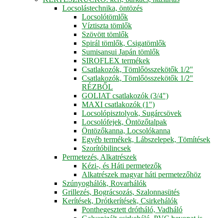
Locsolástechnika, öntözés
Locsolótömlők
Víztiszta tömlők
Szövött tömlők
Spirál tömlők, Csigatömlők
Sumisansui Japán tömlők
SIROFLEX termékek
Csatlakozók, Tömlőösszekötők 1/2"
Csatlakozók, Tömlőösszekötők 1/2"
RÉZBŐL
GOLIAT csatlakozók (3/4")
MAXI csatlakozók (1")
Locsolópisztolyok, Sugárcsövek
Locsolófejek, Öntözőtalpak
Öntözőkanna, Locsolókanna
Egyéb termékek, Lábszelepek, Tömítések
Szorítóbilincsek
Permetezés, Alkatrészek
Kézi-, és Háti permetezők
Alkatrészek magyar háti permetezőhöz
Szúnyoghálók, Rovarhálók
Grillezés, Bográcsozás, Szalonnasütés
Kerítések, Drótkerítések, Csirkehálók
Ponthegesztett drótháló, Vadháló