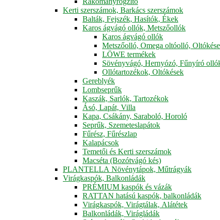
Rakományrögzítő
Kerti szerszámok, Barkács szerszámok
Balták, Fejszék, Hasítók, Ékek
Karos ágvágó ollók, Metszőollók
Karos ágvágó ollók
Metszőolló, Omega oltóolló, Oltókés
LÖWE termékek
Sövényvágó, Hernyózó, Fűnyíró olló
Ollótartozékok, Oltókések
Gereblyék
Lombseprűk
Kaszák, Sarlók, Tartozékok
Ásó, Lapát, Villa
Kapa, Csákány, Saraboló, Horoló
Seprűk, Szemeteslapátok
Fűrész, Fűrészlap
Kalapácsok
Temetői és Kerti szerszámok
Macséta (Bozótvágó kés)
PLANTELLA Növénytápok, Műtrágyák
Virágkaspók, Balkonládák
PRÉMIUM kaspók és vázák
RATTAN hatású kaspók, balkonládák
Virágkaspók, Virágtálak, Alátétek
Balkonládák, Virágládák