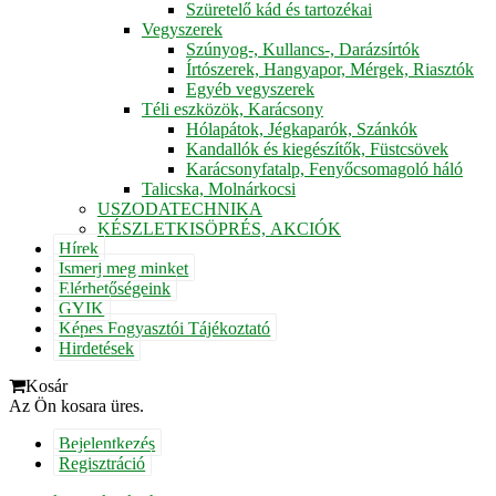
Szüretelő kád és tartozékai
Vegyszerek
Szúnyog-, Kullancs-, Darázsírtók
Írtószerek, Hangyapor, Mérgek, Riasztók
Egyéb vegyszerek
Téli eszközök, Karácsony
Hólapátok, Jégkaparók, Szánkók
Kandallók és kiegészítők, Füstcsövek
Karácsonyfatalp, Fenyőcsomagoló háló
Talicska, Molnárkocsi
USZODATECHNIKA
KÉSZLETKISÖPRÉS, AKCIÓK
Hírek
Ismerj meg minket
Elérhetőségeink
GYIK
Képes Fogyasztói Tájékoztató
Hirdetések
Kosár
Az Ön kosara üres.
Bejelentkezés
Regisztráció