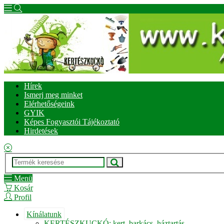
Hírek
Ismerj meg minket
Elérhetőségeink
GYIK
Képes Fogyasztói Tájékoztató
Hirdetések
Menü
Kosár
Profil
Kínálatunk
KERTÉSZKUCKÓ: kert, barkács, háztartás