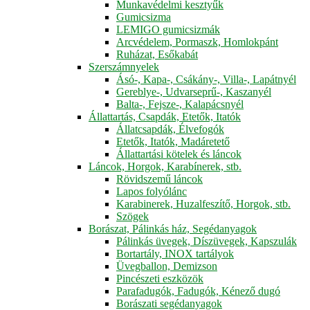
Munkavédelmi kesztyűk
Gumicsizma
LEMIGO gumicsizmák
Arcvédelem, Pormaszk, Homlokpánt
Ruházat, Esőkabát
Szerszámnyelek
Ásó-, Kapa-, Csákány-, Villa-, Lapátnyél
Gereblye-, Udvarseprű-, Kaszanyél
Balta-, Fejsze-, Kalapácsnyél
Állattartás, Csapdák, Etetők, Itatók
Állatcsapdák, Élvefogók
Etetők, Itatók, Madáretető
Állattartási kötelek és láncok
Láncok, Horgok, Karabínerek, stb.
Rövidszemű láncok
Lapos folyólánc
Karabinerek, Huzalfeszítő, Horgok, stb.
Szögek
Borászat, Pálinkás ház, Segédanyagok
Pálinkás üvegek, Díszüvegek, Kapszulák
Bortartály, INOX tartályok
Üvegballon, Demizson
Pincészeti eszközök
Parafadugók, Fadugók, Kénező dugó
Borászati segédanyagok