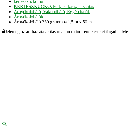
kerteszkucko.hu
KERTÉSZKUCKÓ: kert, barkács, háztartás
Árnyékolóháló, Vakondháló, Egyéb hálók
Árnyékolóhálók
Árnyékolóháló 230 grammos 1,5 m x 50 m
Jelenleg az áruház átalakítás miatt nem tud rendeléseket fogadni. M