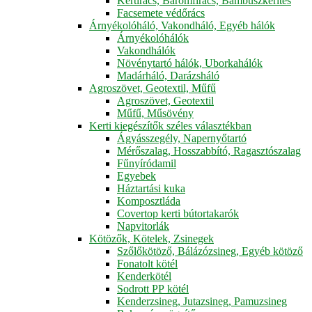
Kertirács, Baromfirács, Bambuszkerítés
Facsemete védőrács
Árnyékolóháló, Vakondháló, Egyéb hálók
Árnyékolóhálók
Vakondhálók
Növénytartó hálók, Uborkahálók
Madárháló, Darázsháló
Agroszövet, Geotextil, Műfű
Agroszövet, Geotextil
Műfű, Műsövény
Kerti kiegészítők széles választékban
Ágyásszegély, Napernyőtartó
Mérőszalag, Hosszabbító, Ragasztószalag
Fűnyíródamil
Egyebek
Háztartási kuka
Komposztláda
Covertop kerti bútortakarók
Napvitorlák
Kötözők, Kötelek, Zsinegek
Szőlőkötöző, Bálázózsineg, Egyéb kötöző
Fonatolt kötél
Kenderkötél
Sodrott PP kötél
Kenderzsineg, Jutazsineg, Pamuzsineg