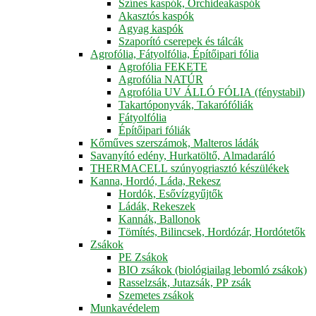
Színes kaspók, Orchideakaspók
Akasztós kaspók
Agyag kaspók
Szaporító cserepek és tálcák
Agrofólia, Fátyolfólia, Építőipari fólia
Agrofólia FEKETE
Agrofólia NATÚR
Agrofólia UV ÁLLÓ FÓLIA (fénystabil)
Takartóponyvák, Takarófóliák
Fátyolfólia
Építőipari fóliák
Kőműves szerszámok, Malteros ládák
Savanyító edény, Hurkatöltő, Almadaráló
THERMACELL szúnyogriasztó készülékek
Kanna, Hordó, Láda, Rekesz
Hordók, Esővízgyűjtők
Ládák, Rekeszek
Kannák, Ballonok
Tömítés, Bilincsek, Hordózár, Hordótetők
Zsákok
PE Zsákok
BIO zsákok (biológiailag lebomló zsákok)
Rasselzsák, Jutazsák, PP zsák
Szemetes zsákok
Munkavédelem