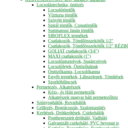
Locsolástechnika, öntözés
Locsolótömlők
Víztiszta tömlők
Szövött tömlők
Spirál tömlők, Csigatömlők
Sumisansui Japán tömlők
SIROFLEX termékek
Csatlakozók, Tömlőösszekötők 1/2"
Csatlakozók, Tömlőösszekötők 1/2" RÉZ
GOLIAT csatlakozók (3/4")
MAXI csatlakozók (1")
Locsolópisztolyok, Sugárcsövek
Locsolófejek, Öntözőtalpak
Öntözőkanna, Locsolókanna
Egyéb termékek, Lábszelepek, Tömítések
Szorítóbilincsek
Permetezés, Alkatrészek
Kézi-, és Háti permetezők
Alkatrészek magyar háti permetezőhöz
Szúnyoghálók, Rovarhálók
Grillezés, Bográcsozás, Szalonnasütés
Kerítések, Drótkerítések, Csirkehálók
Ponthegesztett drótháló, Vadháló
Galvanizált csirkeháló, PVC bevonat is