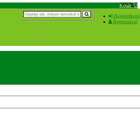
Kosár
Bejelentkezé
Regisztráció