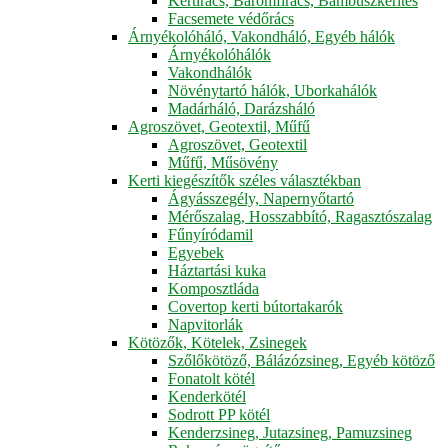
Kertirács, Baromfirács, Bambuszkerítés
Facsemete védőrács
Árnyékolóháló, Vakondháló, Egyéb hálók
Árnyékolóhálók
Vakondhálók
Növénytartó hálók, Uborkahálók
Madárháló, Darázsháló
Agroszövet, Geotextil, Műfű
Agroszövet, Geotextil
Műfű, Műsövény
Kerti kiegészítők széles választékban
Ágyásszegély, Napernyőtartó
Mérőszalag, Hosszabbító, Ragasztószalag
Fűnyíródamil
Egyebek
Háztartási kuka
Komposztláda
Covertop kerti bútortakarók
Napvitorlák
Kötözők, Kötelek, Zsinegek
Szőlőkötöző, Bálázózsineg, Egyéb kötöző
Fonatolt kötél
Kenderkötél
Sodrott PP kötél
Kenderzsineg, Jutazsineg, Pamuzsineg