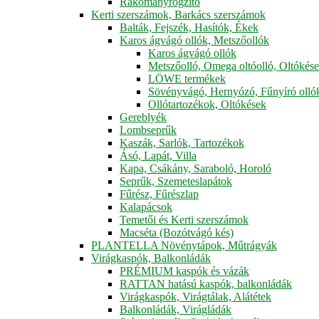
Rakományrögzítő
Kerti szerszámok, Barkács szerszámok
Balták, Fejszék, Hasítók, Ékek
Karos ágvágó ollók, Metszőollók
Karos ágvágó ollók
Metszőolló, Omega oltóolló, Oltókés
LÖWE termékek
Sövényvágó, Hernyózó, Fűnyíró olló
Ollótartozékok, Oltókések
Gereblyék
Lombseprűk
Kaszák, Sarlók, Tartozékok
Ásó, Lapát, Villa
Kapa, Csákány, Saraboló, Horoló
Seprűk, Szemeteslapátok
Fűrész, Fűrészlap
Kalapácsok
Temetői és Kerti szerszámok
Macséta (Bozótvágó kés)
PLANTELLA Növénytápok, Műtrágyák
Virágkaspók, Balkonládák
PRÉMIUM kaspók és vázák
RATTAN hatású kaspók, balkonládák
Virágkaspók, Virágtálak, Alátétek
Balkonládák, Virágládák