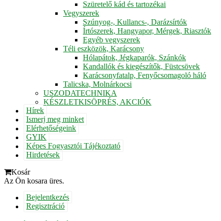
Szüretelő kád és tartozékai
Vegyszerek
Szúnyog-, Kullancs-, Darázsírtók
Írtószerek, Hangyapor, Mérgek, Riasztók
Egyéb vegyszerek
Téli eszközök, Karácsony
Hólapátok, Jégkaparók, Szánkók
Kandallók és kiegészítők, Füstcsövek
Karácsonyfatalp, Fenyőcsomagoló háló
Talicska, Molnárkocsi
USZODATECHNIKA
KÉSZLETKISÖPRÉS, AKCIÓK
Hírek
Ismerj meg minket
Elérhetőségeink
GYIK
Képes Fogyasztói Tájékoztató
Hirdetések
Kosár
Az Ön kosara üres.
Bejelentkezés
Regisztráció