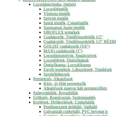
Locsolástechnika, öntözés
Locsolótömlők
Víztiszta tömlők
Szövött tömlők
Spirál tömlők, Csigatömlők
Sumisansui Japán tömlők
SIROFLEX termékek
Csatlakozók, Tömlőösszekötők 1/2"
Csatlakozók, Tömlőösszekötők 1/2" RÉZ
GOLIAT csatlakozók (3/4")
MAXI csatlakozók (1")
Locsolópisztolyok, Sugárcsövek
Locsolófejek, Öntözőtalpak
Öntözőkanna, Locsolókanna
Egyéb termékek, Lábszelepek, Tömítések
Szorítóbilincsek
Permetezés, Alkatrészek
Kézi-, és Háti permetezők
Alkatrészek magyar háti permetezőhöz
Szúnyoghálók, Rovarhálók
Grillezés, Bográcsozás, Szalonnasütés
Kerítések, Drótkerítések, Csirkehálók
Ponthegesztett drótháló, Vadháló
Galvanizált csirkeháló, PVC bevonat is