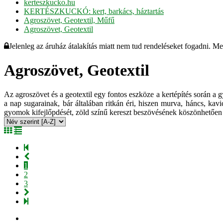
kerteszkucko.hu
KERTÉSZKUCKÓ: kert, barkács, háztartás
Agroszövet, Geotextil, Műfű
Agroszövet, Geotextil
Jelenleg az áruház átalakítás miatt nem tud rendeléseket fogadni. M
Agroszövet, Geotextil
Az agroszövet és a geotextil egy fontos eszköze a kertépítés során a
a nap sugarainak, bár általában ritkán éri, hiszen murva, háncs, kav
gyomok kifejlőpdését, zöld színű kereszt beszövésének köszönhetően k
1
2
3