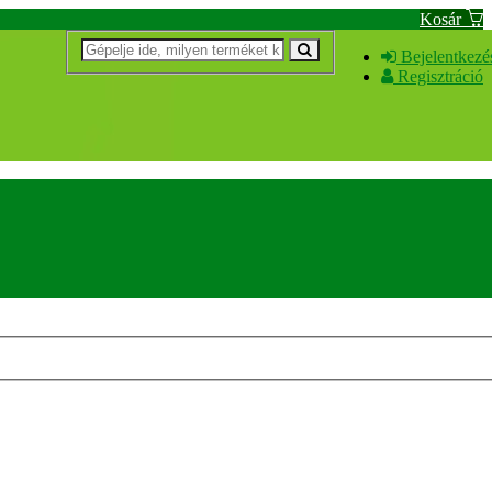
Kosár
Bejelentkezé
Regisztráció