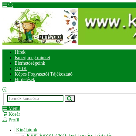
Hírek
Ismerj meg minket
Elérhetőségeink
GYIK
Képes Fogyasztói Tájékoztató
Hirdetések
Menü
Kosár
Profil
Kínálatunk
KERTÉSZKUCKÓ: kert, barkács, háztartás