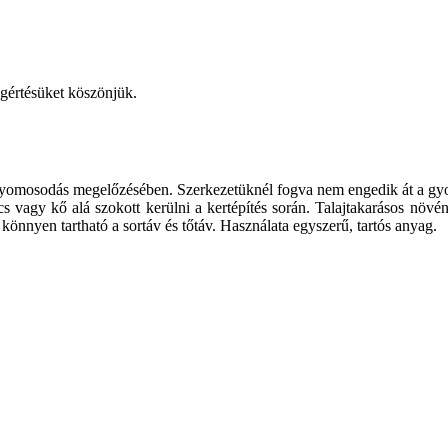
egértésüket köszönjük.
 gyomosodás megelőzésében. Szerkezetüknél fogva nem engedik át a gyomok
ics vagy kő alá szokott kerülni a kertépítés során. Talajtakarásos növ
önnyen tartható a sortáv és tőtáv. Használata egyszerű, tartós anyag.