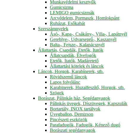
Munkavédelmi kesztyűk
Gumicsizma
LEMIGO gumicsizmák
Arcvédelem, Pormaszk, Homlokpánt
Ruházat, Esőkabát
Szerszámnyelek
Ásó-, Kapa-, Csákány-, Villa-, Lapátnyél
Gereblye-, Udvarseprű-, Kaszanyél
Balta-, Fejsze-, Kalapácsnyél
Állattartás, Csapdák, Etetők, Itatók
Állatcsapdák, Élvefogók
Etetők, Itatók, Madáretető
Állattartási kötelek és láncok
Láncok, Horgok, Karabínerek, stb.
Rövidszemű láncok
Lapos folyólánc
Karabinerek, Huzalfeszítő, Horgok, stb.
Szögek
Borászat, Pálinkás ház, Segédanyagok
Pálinkás üvegek, Díszüvegek, Kapszulák
Bortartály, INOX tartályok
Üvegballon, Demizson
Pincészeti eszközök
Parafadugók, Fadugók, Kénező dugó
Borászati segédanyagok