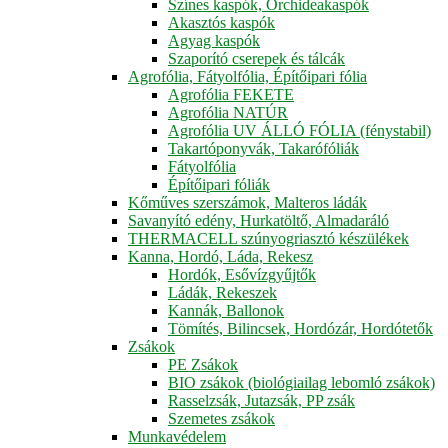
Színes kaspók, Orchideakaspók
Akasztós kaspók
Agyag kaspók
Szaporító cserepek és tálcák
Agrofólia, Fátyolfólia, Építőipari fólia
Agrofólia FEKETE
Agrofólia NATÚR
Agrofólia UV ÁLLÓ FÓLIA (fénystabil)
Takartóponyvák, Takarófóliák
Fátyolfólia
Építőipari fóliák
Kőműves szerszámok, Malteros ládák
Savanyító edény, Hurkatöltő, Almadaráló
THERMACELL szúnyogriasztó készülékek
Kanna, Hordó, Láda, Rekesz
Hordók, Esővízgyűjtők
Ládák, Rekeszek
Kannák, Ballonok
Tömítés, Bilincsek, Hordózár, Hordótetők
Zsákok
PE Zsákok
BIO zsákok (biológiailag lebomló zsákok)
Rasselzsák, Jutazsák, PP zsák
Szemetes zsákok
Munkavédelem