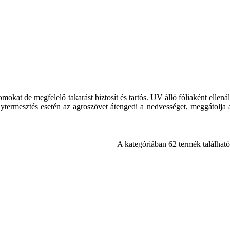
at de megfelelő takarást biztosít és tartós. UV álló fóliaként ellenál
énytermesztés esetén az agroszövet átengedi a nedvességet, meggátolja 
A kategóriában 62 termék található