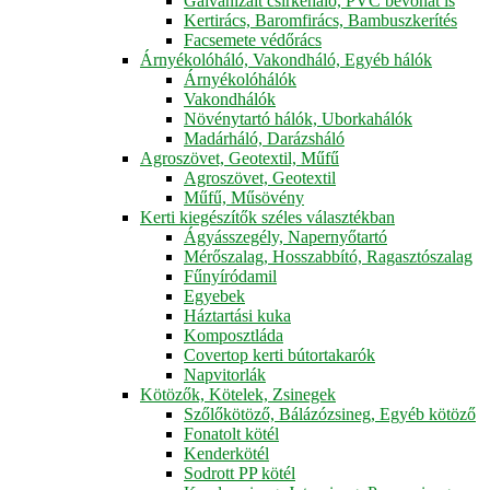
Galvanizált csirkeháló, PVC bevonat is
Kertirács, Baromfirács, Bambuszkerítés
Facsemete védőrács
Árnyékolóháló, Vakondháló, Egyéb hálók
Árnyékolóhálók
Vakondhálók
Növénytartó hálók, Uborkahálók
Madárháló, Darázsháló
Agroszövet, Geotextil, Műfű
Agroszövet, Geotextil
Műfű, Műsövény
Kerti kiegészítők széles választékban
Ágyásszegély, Napernyőtartó
Mérőszalag, Hosszabbító, Ragasztószalag
Fűnyíródamil
Egyebek
Háztartási kuka
Komposztláda
Covertop kerti bútortakarók
Napvitorlák
Kötözők, Kötelek, Zsinegek
Szőlőkötöző, Bálázózsineg, Egyéb kötöző
Fonatolt kötél
Kenderkötél
Sodrott PP kötél