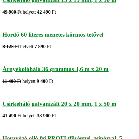
49 900
Ft
helyett
42 490
Ft
Hordó 60 literes menetes körmös tetővel
8 128
Ft
helyett
7 890
Ft
Árnyékolóháló 36 grammos 3,6 m x 20 m
11 400
Ft
helyett
9 400
Ft
Csirkeháló galvanizált 20 x 20 mm, 1 x 50 m
41 490
Ft
helyett
33 900
Ft
Hernyózó olló fej PROFI (fűrésszel, zsinórral, 5