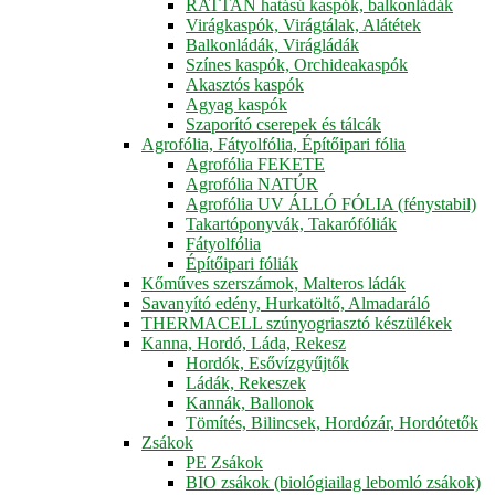
RATTAN hatású kaspók, balkonládák
Virágkaspók, Virágtálak, Alátétek
Balkonládák, Virágládák
Színes kaspók, Orchideakaspók
Akasztós kaspók
Agyag kaspók
Szaporító cserepek és tálcák
Agrofólia, Fátyolfólia, Építőipari fólia
Agrofólia FEKETE
Agrofólia NATÚR
Agrofólia UV ÁLLÓ FÓLIA (fénystabil)
Takartóponyvák, Takarófóliák
Fátyolfólia
Építőipari fóliák
Kőműves szerszámok, Malteros ládák
Savanyító edény, Hurkatöltő, Almadaráló
THERMACELL szúnyogriasztó készülékek
Kanna, Hordó, Láda, Rekesz
Hordók, Esővízgyűjtők
Ládák, Rekeszek
Kannák, Ballonok
Tömítés, Bilincsek, Hordózár, Hordótetők
Zsákok
PE Zsákok
BIO zsákok (biológiailag lebomló zsákok)