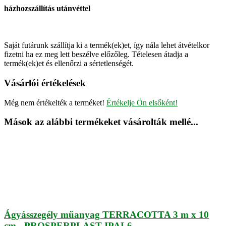
házhozszállítás utánvéttel
Saját futárunk szállítja ki a termék(ek)et, így nála lehet átvételkor
fizetni ha ez meg lett beszélve előzőleg. Tételesen átadja a
termék(ek)et és ellenőrzi a sértetlenségét.
Vásárlói értékelések
Még nem értékelték a terméket!
Értékelje Ön elsőként!
Mások az alábbi termékeket vásárolták mellé...
Ágyásszegély műanyag TERRACOTTA 3 m x 10
cm - PROSPERPLAST IPAL6