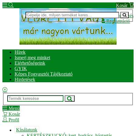
Kosár
Bejelentkezés
Regisztráció
Hírek
Ismerj meg minket
Elérhetőségeink
GYIK
Képes Fogyasztói Tájékoztató
Hirdetések
Menü
Kosár
Profil
Kínálatunk
KERTÉSZKUCKÓ: kert, barkács, háztartás