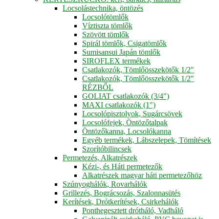
Locsolástechnika, öntözés
Locsolótömlők
Víztiszta tömlők
Szövött tömlők
Spirál tömlők, Csigatömlők
Sumisansui Japán tömlők
SIROFLEX termékek
Csatlakozók, Tömlőösszekötők 1/2"
Csatlakozók, Tömlőösszekötők 1/2"
RÉZBŐL
GOLIAT csatlakozók (3/4")
MAXI csatlakozók (1")
Locsolópisztolyok, Sugárcsövek
Locsolófejek, Öntözőtalpak
Öntözőkanna, Locsolókanna
Egyéb termékek, Lábszelepek, Tömítések
Szorítóbilincsek
Permetezés, Alkatrészek
Kézi-, és Háti permetezők
Alkatrészek magyar háti permetezőhöz
Szúnyoghálók, Rovarhálók
Grillezés, Bográcsozás, Szalonnasütés
Kerítések, Drótkerítések, Csirkehálók
Ponthegesztett drótháló, Vadháló