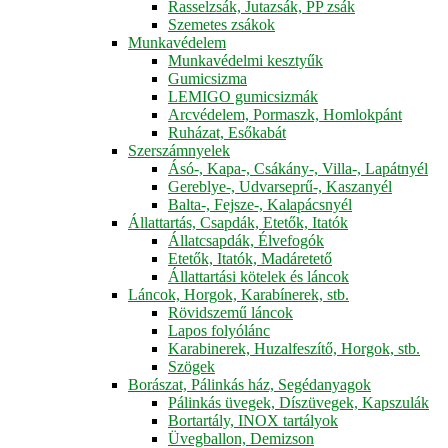
Rasselzsák, Jutazsák, PP zsák
Szemetes zsákok
Munkavédelem
Munkavédelmi kesztyűk
Gumicsizma
LEMIGO gumicsizmák
Arcvédelem, Pormaszk, Homlokpánt
Ruházat, Esőkabát
Szerszámnyelek
Ásó-, Kapa-, Csákány-, Villa-, Lapátnyél
Gereblye-, Udvarseprű-, Kaszanyél
Balta-, Fejsze-, Kalapácsnyél
Állattartás, Csapdák, Etetők, Itatók
Állatcsapdák, Élvefogók
Etetők, Itatók, Madáretető
Állattartási kötelek és láncok
Láncok, Horgok, Karabínerek, stb.
Rövidszemű láncok
Lapos folyólánc
Karabinerek, Huzalfeszítő, Horgok, stb.
Szögek
Borászat, Pálinkás ház, Segédanyagok
Pálinkás üvegek, Díszüvegek, Kapszulák
Bortartály, INOX tartályok
Üvegballon, Demizson