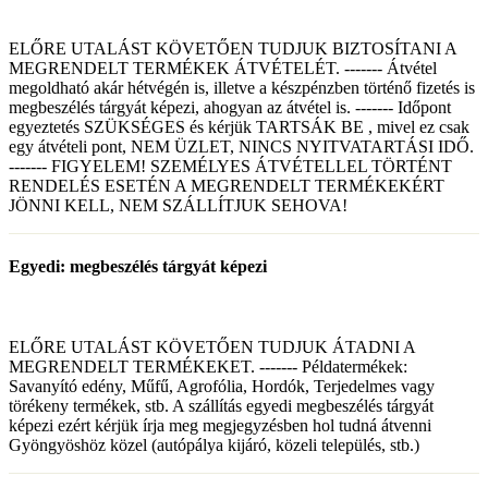
ELŐRE UTALÁST KÖVETŐEN TUDJUK BIZTOSÍTANI A
MEGRENDELT TERMÉKEK ÁTVÉTELÉT. ------- Átvétel
megoldható akár hétvégén is, illetve a készpénzben történő fizetés is
megbeszélés tárgyát képezi, ahogyan az átvétel is. ------- Időpont
egyeztetés SZÜKSÉGES és kérjük TARTSÁK BE , mivel ez csak
egy átvételi pont, NEM ÜZLET, NINCS NYITVATARTÁSI IDŐ.
------- FIGYELEM! SZEMÉLYES ÁTVÉTELLEL TÖRTÉNT
RENDELÉS ESETÉN A MEGRENDELT TERMÉKEKÉRT
JÖNNI KELL, NEM SZÁLLÍTJUK SEHOVA!
Egyedi: megbeszélés tárgyát képezi
ELŐRE UTALÁST KÖVETŐEN TUDJUK ÁTADNI A
MEGRENDELT TERMÉKEKET. ------- Példatermékek:
Savanyító edény, Műfű, Agrofólia, Hordók, Terjedelmes vagy
törékeny termékek, stb. A szállítás egyedi megbeszélés tárgyát
képezi ezért kérjük írja meg megjegyzésben hol tudná átvenni
Gyöngyöshöz közel (autópálya kijáró, közeli település, stb.)