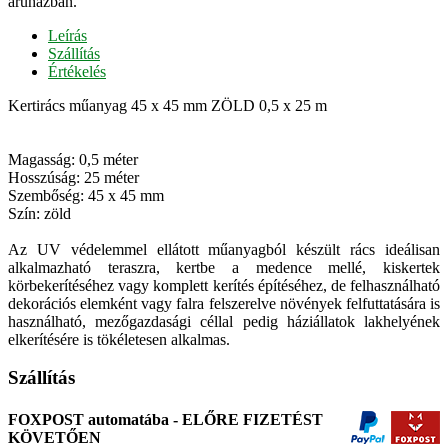
áruházban.
Leírás
Szállítás
Értékelés
Kertirács műanyag 45 x 45 mm ZÖLD 0,5 x 25 m
Magasság: 0,5 méter
Hosszúság: 25 méter
Szembőség: 45 x 45 mm
Szín: zöld
Az UV védelemmel ellátott műanyagból készült rács ideálisan
alkalmazható teraszra, kertbe a medence mellé, kiskertek
körbekerítéséhez vagy komplett kerítés építéséhez, de felhasználható
dekorációs elemként vagy falra felszerelve növények felfuttatására is
használható, mezőgazdasági céllal pedig háziállatok lakhelyének
elkerítésére is tökéletesen alkalmas.
Szállítás
FOXPOST automatába - ELŐRE FIZETÉST
KÖVETŐEN