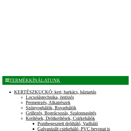
TERMÉKKÍNÁLATUNK
KERTÉSZKUCKÓ: kert, barkács, háztartás
Locsolástechnika, öntözés
Permetezés, Alkatrészek
Szúnyoghálók, Rovarhálók
Grillezés, Bográcsozás, Szalonnasütés
Kerítések, Drótkerítések, Csirkehálók
Ponthegesztett drótháló, Vadháló
Galvanizált csirkeháló, PVC bevonat is