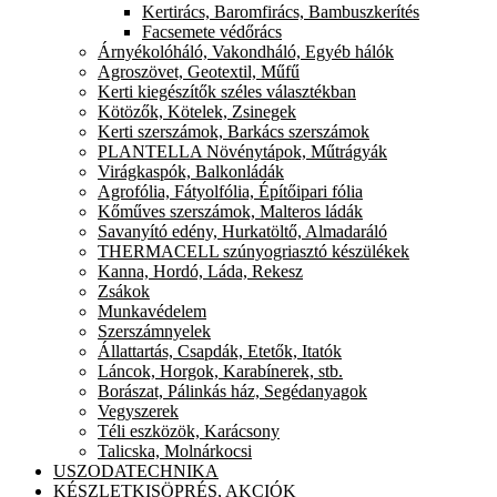
Kertirács, Baromfirács, Bambuszkerítés
Facsemete védőrács
Árnyékolóháló, Vakondháló, Egyéb hálók
Agroszövet, Geotextil, Műfű
Kerti kiegészítők széles választékban
Kötözők, Kötelek, Zsinegek
Kerti szerszámok, Barkács szerszámok
PLANTELLA Növénytápok, Műtrágyák
Virágkaspók, Balkonládák
Agrofólia, Fátyolfólia, Építőipari fólia
Kőműves szerszámok, Malteros ládák
Savanyító edény, Hurkatöltő, Almadaráló
THERMACELL szúnyogriasztó készülékek
Kanna, Hordó, Láda, Rekesz
Zsákok
Munkavédelem
Szerszámnyelek
Állattartás, Csapdák, Etetők, Itatók
Láncok, Horgok, Karabínerek, stb.
Borászat, Pálinkás ház, Segédanyagok
Vegyszerek
Téli eszközök, Karácsony
Talicska, Molnárkocsi
USZODATECHNIKA
KÉSZLETKISÖPRÉS, AKCIÓK