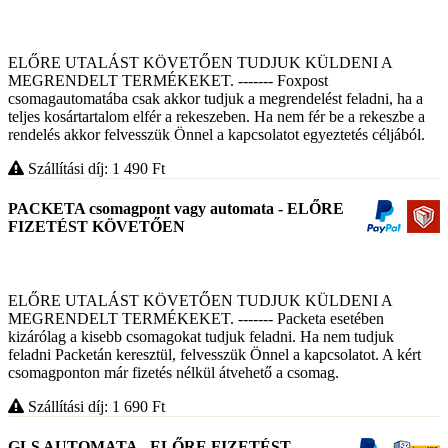
ELŐRE UTALÁST KÖVETŐEN TUDJUK KÜLDENI A
MEGRENDELT TERMÉKEKET. ------- Foxpost
csomagautomatába csak akkor tudjuk a megrendelést feladni, ha a
teljes kosártartalom elfér a rekeszeben. Ha nem fér be a rekeszbe a
rendelés akkor felvesszük Önnel a kapcsolatot egyeztetés céljából.
Szállítási díj: 1 490
Ft
PACKETA csomagpont vagy automata - ELŐRE
FIZETÉST KÖVETŐEN
ELŐRE UTALÁST KÖVETŐEN TUDJUK KÜLDENI A
MEGRENDELT TERMÉKEKET. ------- Packeta esetében
kizárólag a kisebb csomagokat tudjuk feladni. Ha nem tudjuk
feladni Packetán keresztül, felvesszük Önnel a kapcsolatot. A kért
csomagponton már fizetés nélkül átvehető a csomag.
Szállítási díj: 1 690
Ft
GLS AUTOMATA - ELŐRE FIZETÉST