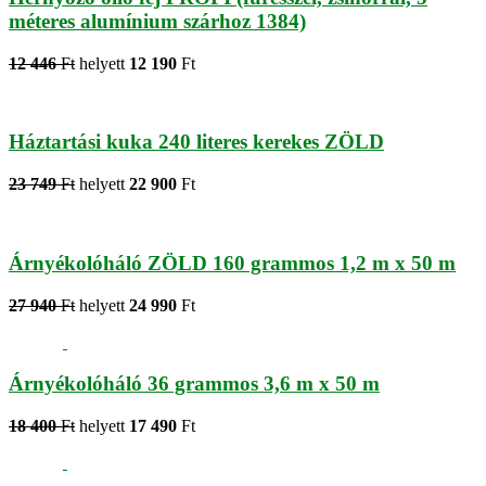
méteres alumínium szárhoz 1384)
12 446
Ft
helyett
12 190
Ft
Háztartási kuka 240 literes kerekes ZÖLD
23 749
Ft
helyett
22 900
Ft
Árnyékolóháló ZÖLD 160 grammos 1,2 m x 50 m
27 940
Ft
helyett
24 990
Ft
Árnyékolóháló 36 grammos 3,6 m x 50 m
18 400
Ft
helyett
17 490
Ft