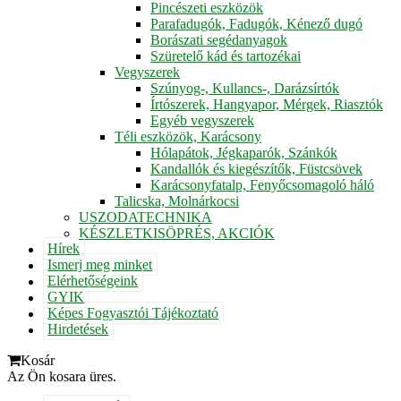
Pincészeti eszközök
Parafadugók, Fadugók, Kénező dugó
Borászati segédanyagok
Szüretelő kád és tartozékai
Vegyszerek
Szúnyog-, Kullancs-, Darázsírtók
Írtószerek, Hangyapor, Mérgek, Riasztók
Egyéb vegyszerek
Téli eszközök, Karácsony
Hólapátok, Jégkaparók, Szánkók
Kandallók és kiegészítők, Füstcsövek
Karácsonyfatalp, Fenyőcsomagoló háló
Talicska, Molnárkocsi
USZODATECHNIKA
KÉSZLETKISÖPRÉS, AKCIÓK
Hírek
Ismerj meg minket
Elérhetőségeink
GYIK
Képes Fogyasztói Tájékoztató
Hirdetések
Kosár
Az Ön kosara üres.