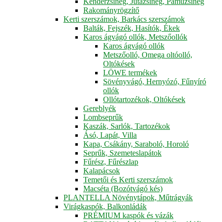
Kenderzsineg, Jutazsineg, Pamuzsineg
Rakományrögzítő
Kerti szerszámok, Barkács szerszámok
Balták, Fejszék, Hasítók, Ékek
Karos ágvágó ollók, Metszőollók
Karos ágvágó ollók
Metszőolló, Omega oltóolló,
Oltókések
LÖWE termékek
Sövényvágó, Hernyózó, Fűnyíró
ollók
Ollótartozékok, Oltókések
Gereblyék
Lombseprűk
Kaszák, Sarlók, Tartozékok
Ásó, Lapát, Villa
Kapa, Csákány, Saraboló, Horoló
Seprűk, Szemeteslapátok
Fűrész, Fűrészlap
Kalapácsok
Temetői és Kerti szerszámok
Macséta (Bozótvágó kés)
PLANTELLA Növénytápok, Műtrágyák
Virágkaspók, Balkonládák
PRÉMIUM kaspók és vázák