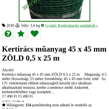
2030
Súly: 3.6 kg
Gyártó:
Kertészkuckó gazdabolt
»
Kertirács műanyag 45 x 45 mm
ZÖLD 0,5 x 25 m
Akciós!
Kertirács műanyag 45 x 45 mm ZÖLD 0,5 x 25 m Magasság: 0,5
méter Hosszúság: 25 méter Szembőség: 45 x 45 mm Szín: zöld Az
UV védelemmel ellátott műanyagból készült rács ideálisan
alkalmazható teraszra, kertbe a medence mellé, kiskertek
körbekerítéséhez vagy komplett…
17 490
Ft
15 490
Ft
(12 197
Ft
+ 27% ÁFA) / db
Hűségpont:
154
pont
Jelenleg nem adható le rendelés az