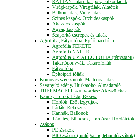
RATTAN hatású kaspók, balkonládák
Virágkaspók, Virágtálak, Alátétek
Balkonládák, Virágládák
Színes kaspók, Orchideakaspók
Akasztós kaspók
Agyag kaspók
Szaporító cserepek és tálcák
Agrofólia, Fátyolfólia, Építőipari fólia
Agrofólia FEKETE
Agrofólia NATÚR
Agrofólia UV ÁLLÓ FÓLIA (fénystabil)
Takartóponyvák, Takarófóliák
Fátyolfólia
Építőipari fóliák
Kőműves szerszámok, Malteros ládák
Savanyító edény, Hurkatöltő, Almadaráló
THERMACELL szúnyogriasztó készülékek
Kanna, Hordó, Láda, Rekesz
Hordók, Esővízgyűjtők
Ládák, Rekeszek
Kannák, Ballonok
Tömítés, Bilincsek, Hordózár, Hordótetők
Zsákok
PE Zsákok
BIO zsákok (biológiailag lebomló zsákok)