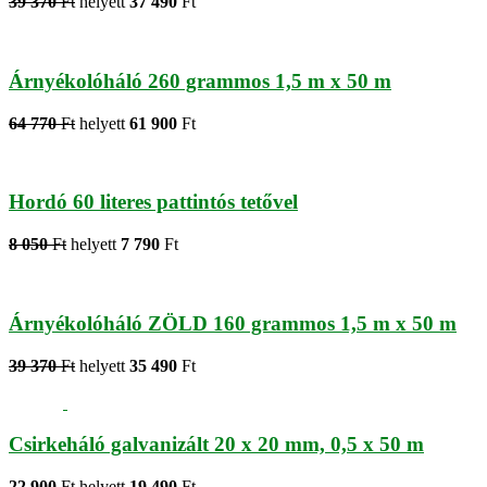
39 370
Ft
helyett
37 490
Ft
Árnyékolóháló 260 grammos 1,5 m x 50 m
64 770
Ft
helyett
61 900
Ft
Hordó 60 literes pattintós tetővel
8 050
Ft
helyett
7 790
Ft
Árnyékolóháló ZÖLD 160 grammos 1,5 m x 50 m
39 370
Ft
helyett
35 490
Ft
Csirkeháló galvanizált 20 x 20 mm, 0,5 x 50 m
22 900
Ft
helyett
19 490
Ft