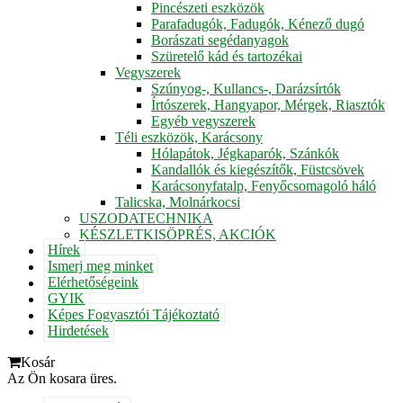
Pincészeti eszközök
Parafadugók, Fadugók, Kénező dugó
Borászati segédanyagok
Szüretelő kád és tartozékai
Vegyszerek
Szúnyog-, Kullancs-, Darázsírtók
Írtószerek, Hangyapor, Mérgek, Riasztók
Egyéb vegyszerek
Téli eszközök, Karácsony
Hólapátok, Jégkaparók, Szánkók
Kandallók és kiegészítők, Füstcsövek
Karácsonyfatalp, Fenyőcsomagoló háló
Talicska, Molnárkocsi
USZODATECHNIKA
KÉSZLETKISÖPRÉS, AKCIÓK
Hírek
Ismerj meg minket
Elérhetőségeink
GYIK
Képes Fogyasztói Tájékoztató
Hirdetések
Kosár
Az Ön kosara üres.