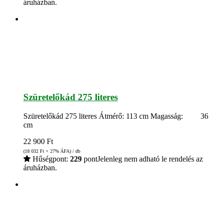
áruházban.
Szüretelőkád 275 literes
Szüretelőkád 275 literes Átmérő: 113 cm Magasság: 36
cm
22 900
Ft
(18 032
Ft
+ 27% ÁFA) / db
Hűségpont:
229
pont
Jelenleg nem adható le rendelés az
áruházban.