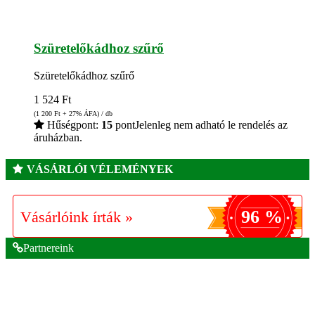
Szüretelőkádhoz szűrő
Szüretelőkádhoz szűrő
1 524
Ft
(1 200
Ft
+ 27% ÁFA) / db
Hűségpont:
15
pont
Jelenleg nem adható le rendelés az
áruházban.
VÁSÁRLÓI VÉLEMÉNYEK
96 %
Vásárlóink írták »
Partnereink