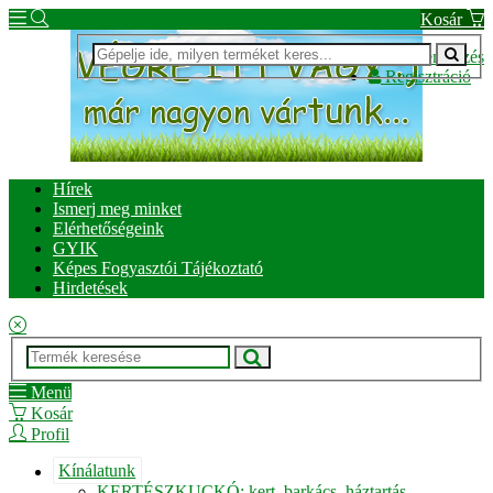
Kosár
Bejelentkezés
Regisztráció
Hírek
Ismerj meg minket
Elérhetőségeink
GYIK
Képes Fogyasztói Tájékoztató
Hirdetések
Menü
Kosár
Profil
Kínálatunk
KERTÉSZKUCKÓ: kert, barkács, háztartás