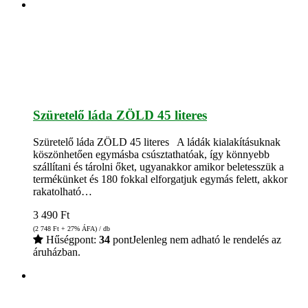
Szüretelő láda ZÖLD 45 literes
Szüretelő láda ZÖLD 45 literes A ládák kialakításuknak
köszönhetően egymásba csúsztathatóak, így könnyebb
szállítani és tárolni őket, ugyanakkor amikor beletesszük a
termékünket és 180 fokkal elforgatjuk egymás felett, akkor
rakatolható…
3 490
Ft
(2 748
Ft
+ 27% ÁFA) / db
Hűségpont:
34
pont
Jelenleg nem adható le rendelés az
áruházban.