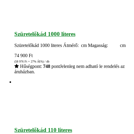
Szüretelőkád 1000 literes
Szüretelőkád 1000 literes Átmérő: cm Magasság: cm
74 900
Ft
(58 976
Ft
+ 27% ÁFA) / db
Hűségpont:
748
pont
Jelenleg nem adható le rendelés az
áruházban.
Szüretelőkád 110 literes