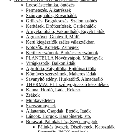
Locsolástechnika, öntözés
Permetezés, Alkatrészek
Szúnyoghálók, Rovarhálók
Grillezés, Bográcsozás, Szalonnasütés
Kerítések, Drótkerítések, Csirkehálók
Árnyékolóháló, Vakondháló, Egyéb hálók
Agroszövet, Geotextil, Műfű
Kerti kiegészítők széles választékban
Kötözők, Kötelek, Zsinegek
Kerti szerszámok, Barkács szerszámok
PLANTELLA Növénytápok, Műtrágyák
Virágkaspók, Balkonládák
Agrofólia, Fátyolfólia, Építőipari fólia
Kőműves szerszámok, Malteros ládák
Savanyító edény, Hurkatöltő, Almadaráló
THERMACELL szúnyogriasztó készülékek
Kanna, Hordó, Láda, Rekesz
Zsákok
Munkavédelem
Szerszámnyelek
Állattartás, Csapdák, Etetők, Itatók
Láncok, Horgok, Karabínerek, stb.
Borászat, Pálinkás ház, Segédanyagok
Pálinkás üvegek, Díszüvegek, Kapszulák