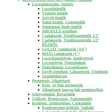
Locsolástechnika, öntözés
Locsolótömlők
Víztiszta tömlők
Szövött tömlők
Spirál tömlők, Csigatömlők
Sumisansui Japán tömlők
SIROFLEX termékek
Csatlakozók, Tömlőösszekötők 1/2"
Csatlakozók, Tömlőösszekötők 1/2"
RÉZBŐL
GOLIAT csatlakozók (3/4")
MAXI csatlakozók (1")
Locsolópisztolyok, Sugárcsövek
Locsolófejek, Öntözőtalpak
Öntözőkanna, Locsolókanna
Egyéb termékek, Lábszelepek, Tömítések
Szorítóbilincsek
Permetezés, Alkatrészek
Kézi-, és Háti permetezők
Alkatrészek magyar háti permetezőhöz
Szúnyoghálók, Rovarhálók
Grillezés, Bográcsozás, Szalonnasütés
Kerítések, Drótkerítések, Csirkehálók
Ponthegesztett drótháló, Vadháló