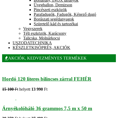
Bortartály, INOX tartályok
Üvegballon, Demizson
Pincészeti eszközök
Parafadugók, Fadugók, Kénező dugó
Borászati segédanyagok
Szüretelő kád és tartozékai
Vegyszerek
Téli eszközök, Karácsony
Talicska, Molnárkocsi
USZODATECHNIKA
KÉSZLETKISÖPRÉS, AKCIÓK
AKCIÓK, KEDVEZMÉNYES TERMÉKEK
Hordó 120 literes bilincses zárral FEHÉR
15 100
Ft
helyett
13 990
Ft
Árnyékolóháló 36 grammos 7,5 m x 50 m