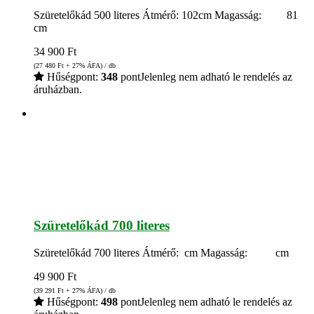
Szüretelőkád 500 literes Átmérő: 102cm Magasság: 81
cm
34 900
Ft
(27 480
Ft
+ 27% ÁFA) / db
Hűségpont:
348
pont
Jelenleg nem adható le rendelés az
áruházban.
Szüretelőkád 700 literes
Szüretelőkád 700 literes Átmérő: cm Magasság: cm
49 900
Ft
(39 291
Ft
+ 27% ÁFA) / db
Hűségpont:
498
pont
Jelenleg nem adható le rendelés az