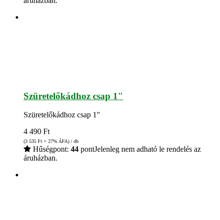
áruházban.
Szüretelőkádhoz csap 1"
Szüretelőkádhoz csap 1"
4 490
Ft
(3 535
Ft
+ 27% ÁFA) / db
Hűségpont:
44
pont
Jelenleg nem adható le rendelés az
áruházban.