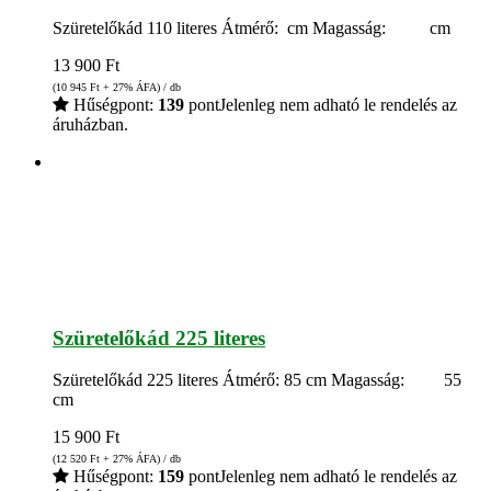
Szüretelőkád 110 literes Átmérő: cm Magasság: cm
13 900
Ft
(10 945
Ft
+ 27% ÁFA) / db
Hűségpont:
139
pont
Jelenleg nem adható le rendelés az
áruházban.
Szüretelőkád 225 literes
Szüretelőkád 225 literes Átmérő: 85 cm Magasság: 55
cm
15 900
Ft
(12 520
Ft
+ 27% ÁFA) / db
Hűségpont:
159
pont
Jelenleg nem adható le rendelés az