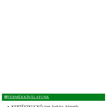
TERMÉKKÍNÁLATUNK
KERTÉSZKUCKÓ: kert, barkács, háztartás