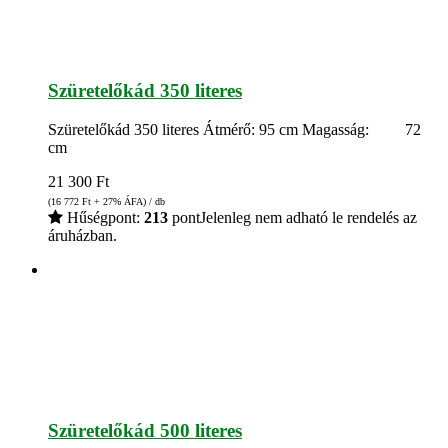
Szüretelőkád 350 literes
Szüretelőkád 350 literes Átmérő: 95 cm Magasság: 72
cm
21 300
Ft
(16 772
Ft
+ 27% ÁFA) / db
Hűségpont:
213
pont
Jelenleg nem adható le rendelés az
áruházban.
Szüretelőkád 500 literes