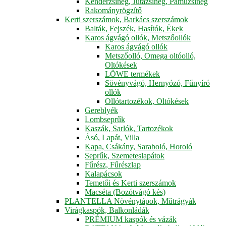
Kenderzsineg, Jutazsineg, Pamuzsineg
Rakományrögzítő
Kerti szerszámok, Barkács szerszámok
Balták, Fejszék, Hasítók, Ékek
Karos ágvágó ollók, Metszőollók
Karos ágvágó ollók
Metszőolló, Omega oltóolló,
Oltókések
LÖWE termékek
Sövényvágó, Hernyózó, Fűnyíró
ollók
Ollótartozékok, Oltókések
Gereblyék
Lombseprűk
Kaszák, Sarlók, Tartozékok
Ásó, Lapát, Villa
Kapa, Csákány, Saraboló, Horoló
Seprűk, Szemeteslapátok
Fűrész, Fűrészlap
Kalapácsok
Temetői és Kerti szerszámok
Macséta (Bozótvágó kés)
PLANTELLA Növénytápok, Műtrágyák
Virágkaspók, Balkonládák
PRÉMIUM kaspók és vázák