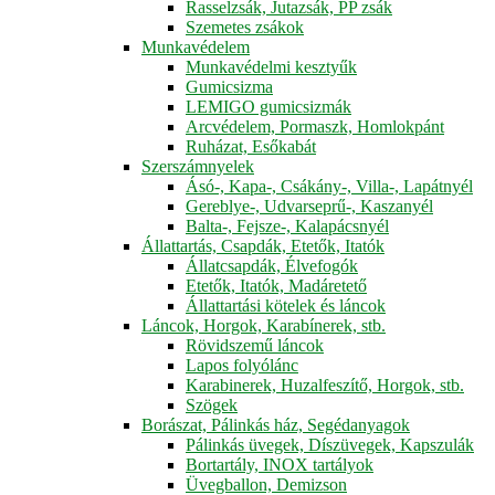
Rasselzsák, Jutazsák, PP zsák
Szemetes zsákok
Munkavédelem
Munkavédelmi kesztyűk
Gumicsizma
LEMIGO gumicsizmák
Arcvédelem, Pormaszk, Homlokpánt
Ruházat, Esőkabát
Szerszámnyelek
Ásó-, Kapa-, Csákány-, Villa-, Lapátnyél
Gereblye-, Udvarseprű-, Kaszanyél
Balta-, Fejsze-, Kalapácsnyél
Állattartás, Csapdák, Etetők, Itatók
Állatcsapdák, Élvefogók
Etetők, Itatók, Madáretető
Állattartási kötelek és láncok
Láncok, Horgok, Karabínerek, stb.
Rövidszemű láncok
Lapos folyólánc
Karabinerek, Huzalfeszítő, Horgok, stb.
Szögek
Borászat, Pálinkás ház, Segédanyagok
Pálinkás üvegek, Díszüvegek, Kapszulák
Bortartály, INOX tartályok
Üvegballon, Demizson