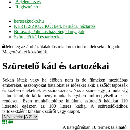
Bejelentkezés
Regisztráció
kerteszkucko.hu
KERTÉSZKUCKÓ: kert, barkács, háztartás
Borászat, Pálinkás ház, Segédanyagok
Szüretelő kád és tartozékai
Jelenleg az áruház átalakítás miatt nem tud rendeléseket fogadni.
Megértésüket köszönjük.
Szüretelő kád és tartozékai
Sokan láttak vagy ha élőben nem is de filmeken mezítlábas
embereket, asszonyokat fiatalokat és időseket akik a szőlőt tapossák
és közben énekelnek és szórakoznak. Nos a szüret egy jó mulatság
is tud lenni, de kő kemény munka is egyben ami megviseli a testet
rendesen. Ezen munkálatokhoz kínálunk szüretelő kádakat 110
literestől egészen az 100 literes kádig. A szüretelőkádhoz
tartozékkáént kínálunk szűrőt vagy csapot.
A kategóriában 10 termék található.