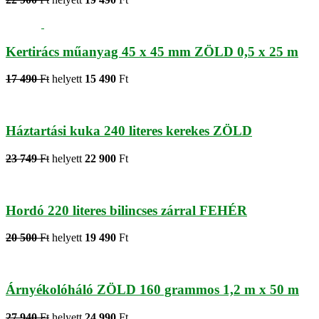
Kertirács műanyag 45 x 45 mm ZÖLD 0,5 x 25 m
17 490
Ft
helyett
15 490
Ft
Háztartási kuka 240 literes kerekes ZÖLD
23 749
Ft
helyett
22 900
Ft
Hordó 220 literes bilincses zárral FEHÉR
20 500
Ft
helyett
19 490
Ft
Árnyékolóháló ZÖLD 160 grammos 1,2 m x 50 m
27 940
Ft
helyett
24 990
Ft