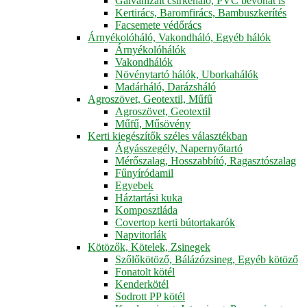
Galvanizált csirkeháló, PVC bevonat is
Kertirács, Baromfirács, Bambuszkerítés
Facsemete védőrács
Árnyékolóháló, Vakondháló, Egyéb hálók
Árnyékolóhálók
Vakondhálók
Növénytartó hálók, Uborkahálók
Madárháló, Darázsháló
Agroszövet, Geotextil, Műfű
Agroszövet, Geotextil
Műfű, Műsövény
Kerti kiegészítők széles választékban
Ágyásszegély, Napernyőtartó
Mérőszalag, Hosszabbító, Ragasztószalag
Fűnyíródamil
Egyebek
Háztartási kuka
Komposztláda
Covertop kerti bútortakarók
Napvitorlák
Kötözők, Kötelek, Zsinegek
Szőlőkötöző, Bálázózsineg, Egyéb kötöző
Fonatolt kötél
Kenderkötél
Sodrott PP kötél