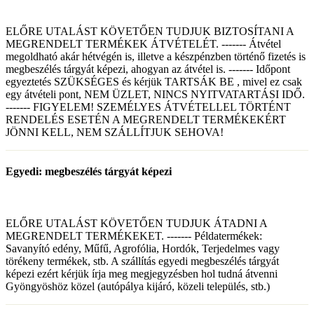
ELŐRE UTALÁST KÖVETŐEN TUDJUK BIZTOSÍTANI A
MEGRENDELT TERMÉKEK ÁTVÉTELÉT. ------- Átvétel
megoldható akár hétvégén is, illetve a készpénzben történő fizetés is
megbeszélés tárgyát képezi, ahogyan az átvétel is. ------- Időpont
egyeztetés SZÜKSÉGES és kérjük TARTSÁK BE , mivel ez csak
egy átvételi pont, NEM ÜZLET, NINCS NYITVATARTÁSI IDŐ.
------- FIGYELEM! SZEMÉLYES ÁTVÉTELLEL TÖRTÉNT
RENDELÉS ESETÉN A MEGRENDELT TERMÉKEKÉRT
JÖNNI KELL, NEM SZÁLLÍTJUK SEHOVA!
Egyedi: megbeszélés tárgyát képezi
ELŐRE UTALÁST KÖVETŐEN TUDJUK ÁTADNI A
MEGRENDELT TERMÉKEKET. ------- Példatermékek:
Savanyító edény, Műfű, Agrofólia, Hordók, Terjedelmes vagy
törékeny termékek, stb. A szállítás egyedi megbeszélés tárgyát
képezi ezért kérjük írja meg megjegyzésben hol tudná átvenni
Gyöngyöshöz közel (autópálya kijáró, közeli település, stb.)