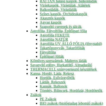
RATTAN hatású kaspók, balkonládák
Virágkaspók, Virágtálak, Alátétek
Balkonládák, Virágládák
Színes kaspók, Orchideakaspók
Akasztós kaspók
Agyag kaspók
Szaporító cserepek és tálcák
Agrofólia, Fátyolfólia, Építőipari fólia
Agrofólia FEKETE
Agrofólia NATÚR
Agrofólia UV ÁLLÓ FÓLIA (fénystabil)
Takartóponyvák, Takarófóliák
Fátyolfólia
Építőipari fóliák
Kőműves szerszámok, Malteros ládák
Savanyító edény, Hurkatöltő, Almadaráló
THERMACELL szúnyogriasztó készülékek
Kanna, Hordó, Láda, Rekesz
Hordók, Esővízgyűjtők
Ládák, Rekeszek
Kannák, Ballonok
Tömítés, Bilincsek, Hordózár, Hordótetők
Zsákok
PE Zsákok
BIO zsákok (biológiailag lebomló zsákok)