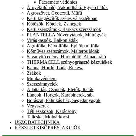
Facsemete védőrács
Árnyékolóháló, Vakondháló, Egyéb hálók
Agroszövet, Geotextil, Műfű
Kerti kiegészítők széles választékban
Kötözők, Kötelek, Zsinegek
Kerti szerszámok, Barkács szerszámok
PLANTELLA Növénytápok, Műtrágyák
Virágkaspók, Balkonládák
Agrofólia, Fátyolfólia, Építőipari fólia
Kőműves szerszámok, Malteros ládák
Savanyító edény, Hurkatöltő, Almadaráló
THERMACELL szúnyogriasztó készülékek
Kanna, Hordó, Láda, Rekesz
Zsákok
Munkavédelem
Szerszámnyelek
Állattartás, Csapdák, Etetők, Itatók
Láncok, Horgok, Karabínerek, stb.
Borászat, Pálinkás ház, Segédanyagok
Vegyszerek
Téli eszközök, Karácsony
Talicska, Molnárkocsi
USZODATECHNIKA
KÉSZLETKISÖPRÉS, AKCIÓK