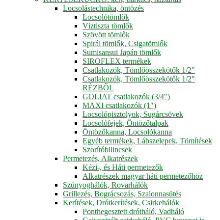
Locsolástechnika, öntözés
Locsolótömlők
Víztiszta tömlők
Szövött tömlők
Spirál tömlők, Csigatömlők
Sumisansui Japán tömlők
SIROFLEX termékek
Csatlakozók, Tömlőösszekötők 1/2"
Csatlakozók, Tömlőösszekötők 1/2"
RÉZBŐL
GOLIAT csatlakozók (3/4")
MAXI csatlakozók (1")
Locsolópisztolyok, Sugárcsövek
Locsolófejek, Öntözőtalpak
Öntözőkanna, Locsolókanna
Egyéb termékek, Lábszelepek, Tömítések
Szorítóbilincsek
Permetezés, Alkatrészek
Kézi-, és Háti permetezők
Alkatrészek magyar háti permetezőhöz
Szúnyoghálók, Rovarhálók
Grillezés, Bográcsozás, Szalonnasütés
Kerítések, Drótkerítések, Csirkehálók
Ponthegesztett drótháló, Vadháló