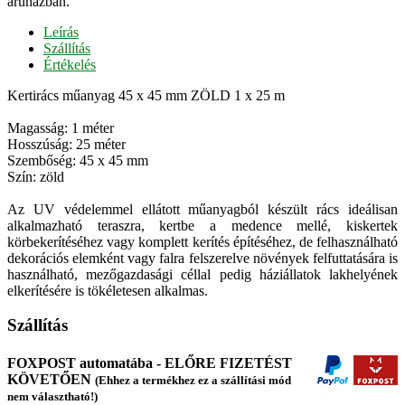
áruházban.
Leírás
Szállítás
Értékelés
Kertirács műanyag 45 x 45 mm ZÖLD 1 x 25 m
Magasság: 1 méter
Hosszúság: 25 méter
Szembőség: 45 x 45 mm
Szín: zöld
Az UV védelemmel ellátott műanyagból készült rács ideálisan
alkalmazható teraszra, kertbe a medence mellé, kiskertek
körbekerítéséhez vagy komplett kerítés építéséhez, de felhasználható
dekorációs elemként vagy falra felszerelve növények felfuttatására is
használható, mezőgazdasági céllal pedig háziállatok lakhelyének
elkerítésére is tökéletesen alkalmas.
Szállítás
FOXPOST automatába - ELŐRE FIZETÉST
KÖVETŐEN
(Ehhez a termékhez ez a szállítási mód
nem választható!)