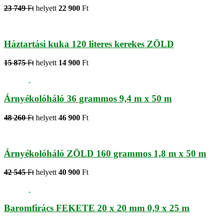
23 749
Ft
helyett
22 900
Ft
Háztartási kuka 120 literes kerekes ZÖLD
15 875
Ft
helyett
14 900
Ft
Árnyékolóháló 36 grammos 9,4 m x 50 m
48 260
Ft
helyett
46 900
Ft
Árnyékolóháló ZÖLD 160 grammos 1,8 m x 50 m
42 545
Ft
helyett
40 900
Ft
Baromfirács FEKETE 20 x 20 mm 0,9 x 25 m