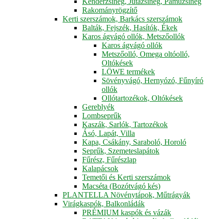
Kenderzsineg, Jutazsineg, Pamuzsineg
Rakományrögzítő
Kerti szerszámok, Barkács szerszámok
Balták, Fejszék, Hasítók, Ékek
Karos ágvágó ollók, Metszőollók
Karos ágvágó ollók
Metszőolló, Omega oltóolló,
Oltókések
LÖWE termékek
Sövényvágó, Hernyózó, Fűnyíró
ollók
Ollótartozékok, Oltókések
Gereblyék
Lombseprűk
Kaszák, Sarlók, Tartozékok
Ásó, Lapát, Villa
Kapa, Csákány, Saraboló, Horoló
Seprűk, Szemeteslapátok
Fűrész, Fűrészlap
Kalapácsok
Temetői és Kerti szerszámok
Macséta (Bozótvágó kés)
PLANTELLA Növénytápok, Műtrágyák
Virágkaspók, Balkonládák
PRÉMIUM kaspók és vázák