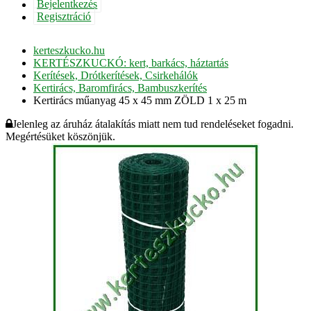
Bejelentkezés
Regisztráció
kerteszkucko.hu
KERTÉSZKUCKÓ: kert, barkács, háztartás
Kerítések, Drótkerítések, Csirkehálók
Kertirács, Baromfirács, Bambuszkerítés
Kertirács műanyag 45 x 45 mm ZÖLD 1 x 25 m
Jelenleg az áruház átalakítás miatt nem tud rendeléseket fogadni.
Megértésüket köszönjük.