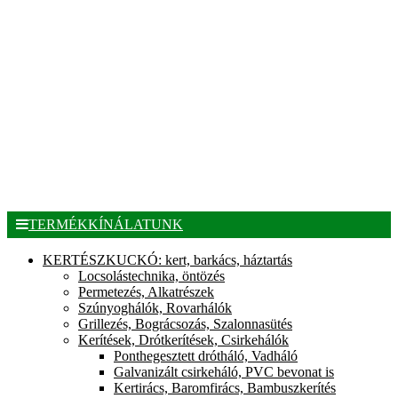
TERMÉKKÍNÁLATUNK
KERTÉSZKUCKÓ: kert, barkács, háztartás
Locsolástechnika, öntözés
Permetezés, Alkatrészek
Szúnyoghálók, Rovarhálók
Grillezés, Bográcsozás, Szalonnasütés
Kerítések, Drótkerítések, Csirkehálók
Ponthegesztett drótháló, Vadháló
Galvanizált csirkeháló, PVC bevonat is
Kertirács, Baromfirács, Bambuszkerítés