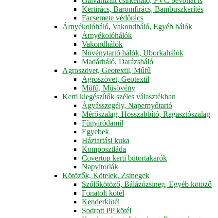
Galvanizált csirkeháló, PVC bevonat is
Kertirács, Baromfirács, Bambuszkerítés
Facsemete védőrács
Árnyékolóháló, Vakondháló, Egyéb hálók
Árnyékolóhálók
Vakondhálók
Növénytartó hálók, Uborkahálók
Madárháló, Darázsháló
Agroszövet, Geotextil, Műfű
Agroszövet, Geotextil
Műfű, Műsövény
Kerti kiegészítők széles választékban
Ágyásszegély, Napernyőtartó
Mérőszalag, Hosszabbító, Ragasztószalag
Fűnyíródamil
Egyebek
Háztartási kuka
Komposztláda
Covertop kerti bútortakarók
Napvitorlák
Kötözők, Kötelek, Zsinegek
Szőlőkötöző, Bálázózsineg, Egyéb kötöző
Fonatolt kötél
Kenderkötél
Sodrott PP kötél