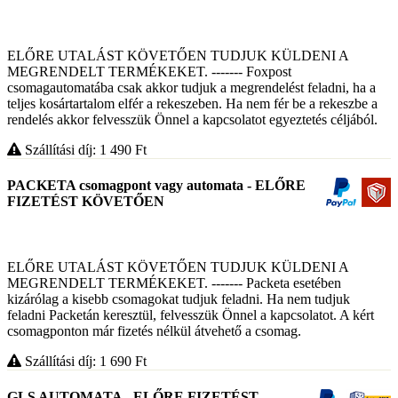
ELŐRE UTALÁST KÖVETŐEN TUDJUK KÜLDENI A
MEGRENDELT TERMÉKEKET. ------- Foxpost
csomagautomatába csak akkor tudjuk a megrendelést feladni, ha a
teljes kosártartalom elfér a rekeszeben. Ha nem fér be a rekeszbe a
rendelés akkor felvesszük Önnel a kapcsolatot egyeztetés céljából.
Szállítási díj: 1 490
Ft
PACKETA csomagpont vagy automata - ELŐRE
FIZETÉST KÖVETŐEN
ELŐRE UTALÁST KÖVETŐEN TUDJUK KÜLDENI A
MEGRENDELT TERMÉKEKET. ------- Packeta esetében
kizárólag a kisebb csomagokat tudjuk feladni. Ha nem tudjuk
feladni Packetán keresztül, felvesszük Önnel a kapcsolatot. A kért
csomagponton már fizetés nélkül átvehető a csomag.
Szállítási díj: 1 690
Ft
GLS AUTOMATA - ELŐRE FIZETÉST