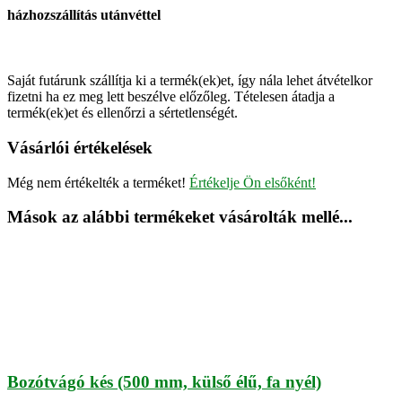
házhozszállítás utánvéttel
Saját futárunk szállítja ki a termék(ek)et, így nála lehet átvételkor
fizetni ha ez meg lett beszélve előzőleg. Tételesen átadja a
termék(ek)et és ellenőrzi a sértetlenségét.
Vásárlói értékelések
Még nem értékelték a terméket!
Értékelje Ön elsőként!
Mások az alábbi termékeket vásárolták mellé...
Bozótvágó kés (500 mm, külső élű, fa nyél)