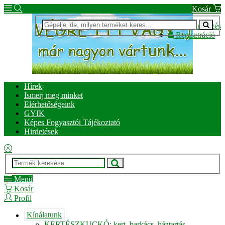
Kosár
Bejelentkezés
Regisztráció
Hírek
Ismerj meg minket
Elérhetőségeink
GYIK
Képes Fogyasztói Tájékoztató
Hirdetések
Menü
Kosár
Profil
Kínálatunk
KERTÉSZKUCKÓ: kert, barkács, háztartás