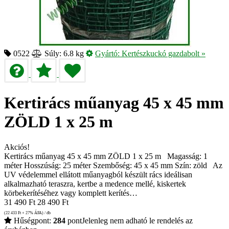
0522
Súly: 6.8 kg
Gyártó:
Kertészkuckó gazdabolt
»
Kertirács műanyag 45 x 45 mm
ZÖLD 1 x 25 m
Akciós!
Kertirács műanyag 45 x 45 mm ZÖLD 1 x 25 m Magasság: 1
méter Hosszúság: 25 méter Szembőség: 45 x 45 mm Szín: zöld Az
UV védelemmel ellátott műanyagból készült rács ideálisan
alkalmazható teraszra, kertbe a medence mellé, kiskertek
körbekerítéséhez vagy komplett kerítés…
31 490
Ft
28 490
Ft
(22 433
Ft
+ 27% ÁFA) / db
Hűségpont:
284
pont
Jelenleg nem adható le rendelés az