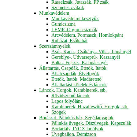
Rasselzsák, Jutazsák, PP zsák
Szemetes zsákok
Munkavédelem
Munkavédelmi kesztyűk
Gumicsizma
LEMIGO gumicsizmák
Arcvédelem, Pormaszk, Homlokpánt
Ruházat, Esőkabát
Szerszámnyelek
Ásó-, Kapa-, Csákány-, Villa-, Lapátnyél
Gereblye-, Udvarseprű-, Kaszanyél
Balta-, Fejsze-, Kalapácsnyél
Állattartás, Csapdák, Etetők, Itatók
Állatcsapdák, Élvefogók
Etetők, Itatók, Madáretető
Állattartási kötelek és láncok
Láncok, Horgok, Karabínerek, stb.
Rövidszemű láncok
Lapos folyólánc
Karabinerek, Huzalfeszítő, Horgok, stb.
Szögek
Borászat, Pálinkás ház, Segédanyagok
Pálinkás üvegek, Díszüvegek, Kapszulák
Bortartály, INOX tartályok
Üvegballon, Demizson