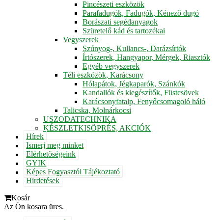
Pincészeti eszközök
Parafadugók, Fadugók, Kénező dugó
Borászati segédanyagok
Szüretelő kád és tartozékai
Vegyszerek
Szúnyog-, Kullancs-, Darázsírtók
Írtószerek, Hangyapor, Mérgek, Riasztók
Egyéb vegyszerek
Téli eszközök, Karácsony
Hólapátok, Jégkaparók, Szánkók
Kandallók és kiegészítők, Füstcsövek
Karácsonyfatalp, Fenyőcsomagoló háló
Talicska, Molnárkocsi
USZODATECHNIKA
KÉSZLETKISÖPRÉS, AKCIÓK
Hírek
Ismerj meg minket
Elérhetőségeink
GYIK
Képes Fogyasztói Tájékoztató
Hirdetések
Kosár
Az Ön kosara üres.