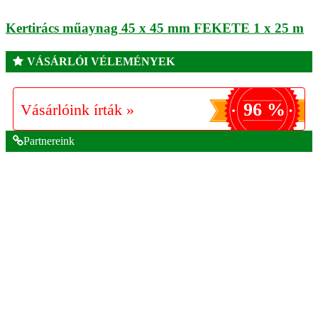
Kertirács műaynag 45 x 45 mm FEKETE 1 x 25 m
VÁSÁRLÓI VÉLEMÉNYEK
96 %
Vásárlóink írták »
Partnereink