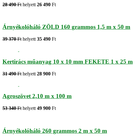
28 490
Ft
helyett
26 490
Ft
Árnyékolóháló ZÖLD 160 grammos 1,5 m x 50 m
39 370
Ft
helyett
35 490
Ft
Kertirács műanyag 10 x 10 mm FEKETE 1 x 25 m
31 490
Ft
helyett
28 900
Ft
Agroszövet 2,10 m x 100 m
53 340
Ft
helyett
49 900
Ft
Árnyékolóháló 260 grammos 2 m x 50 m