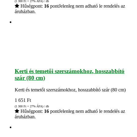
(1 300
Ft
+ 27% ÁFA) / db
Hűségpont:
16
pont
Jelenleg nem adható le rendelés az
áruházban.
Kerti és temetői szerszámokhoz, hosszabbító
szár (80 cm)
Kerti és temetői szerszámokhoz, hosszabbító szár (80 cm)
1 651
Ft
(1 300
Ft
+ 27% ÁFA) / db
Hűségpont:
16
pont
Jelenleg nem adható le rendelés az
áruházban.