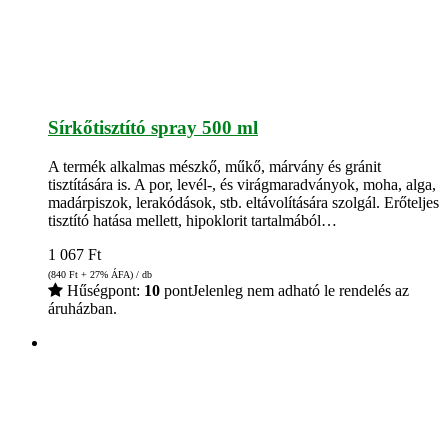
Sírkőtisztító spray 500 ml
A termék alkalmas mészkő, műkő, márvány és gránit
tisztítására is. A por, levél-, és virágmaradványok, moha, alga,
madárpiszok, lerakódások, stb. eltávolítására szolgál. Erőteljes
tisztító hatása mellett, hipoklorit tartalmából…
1 067
Ft
(840
Ft
+ 27% ÁFA) / db
Hűségpont:
10
pont
Jelenleg nem adható le rendelés az
áruházban.