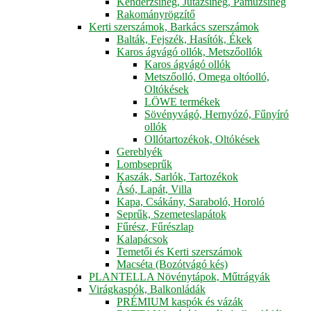
Kenderzsineg, Jutazsineg, Pamuzsineg
Rakományrögzítő
Kerti szerszámok, Barkács szerszámok
Balták, Fejszék, Hasítók, Ékek
Karos ágvágó ollók, Metszőollók
Karos ágvágó ollók
Metszőolló, Omega oltóolló,
Oltókések
LÖWE termékek
Sövényvágó, Hernyózó, Fűnyíró
ollók
Ollótartozékok, Oltókések
Gereblyék
Lombseprűk
Kaszák, Sarlók, Tartozékok
Ásó, Lapát, Villa
Kapa, Csákány, Saraboló, Horoló
Seprűk, Szemeteslapátok
Fűrész, Fűrészlap
Kalapácsok
Temetői és Kerti szerszámok
Macséta (Bozótvágó kés)
PLANTELLA Növénytápok, Műtrágyák
Virágkaspók, Balkonládák
PRÉMIUM kaspók és vázák