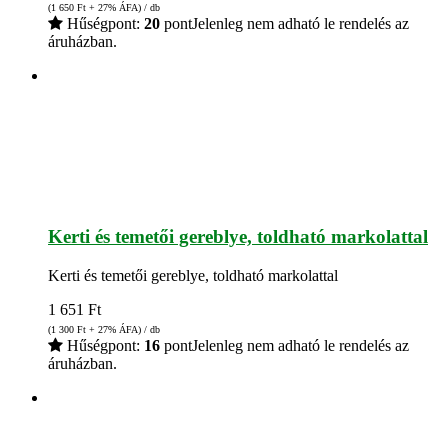
(1 650
Ft
+ 27% ÁFA) / db
Hűségpont:
20
pont
Jelenleg nem adható le rendelés az
áruházban.
Kerti és temetői gereblye, toldható markolattal
Kerti és temetői gereblye, toldható markolattal
1 651
Ft
(1 300
Ft
+ 27% ÁFA) / db
Hűségpont:
16
pont
Jelenleg nem adható le rendelés az
áruházban.