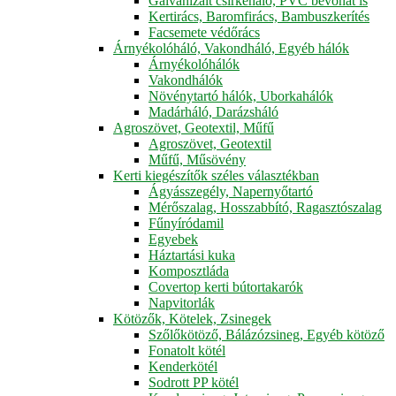
Galvanizált csirkeháló, PVC bevonat is
Kertirács, Baromfirács, Bambuszkerítés
Facsemete védőrács
Árnyékolóháló, Vakondháló, Egyéb hálók
Árnyékolóhálók
Vakondhálók
Növénytartó hálók, Uborkahálók
Madárháló, Darázsháló
Agroszövet, Geotextil, Műfű
Agroszövet, Geotextil
Műfű, Műsövény
Kerti kiegészítők széles választékban
Ágyásszegély, Napernyőtartó
Mérőszalag, Hosszabbító, Ragasztószalag
Fűnyíródamil
Egyebek
Háztartási kuka
Komposztláda
Covertop kerti bútortakarók
Napvitorlák
Kötözők, Kötelek, Zsinegek
Szőlőkötöző, Bálázózsineg, Egyéb kötöző
Fonatolt kötél
Kenderkötél
Sodrott PP kötél