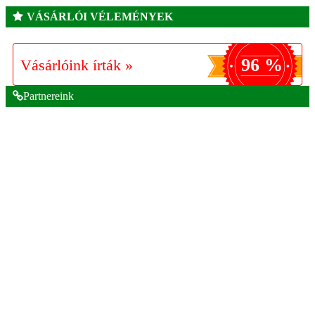
VÁSÁRLÓI VÉLEMÉNYEK
96 %
Vásárlóink írták »
Partnereink