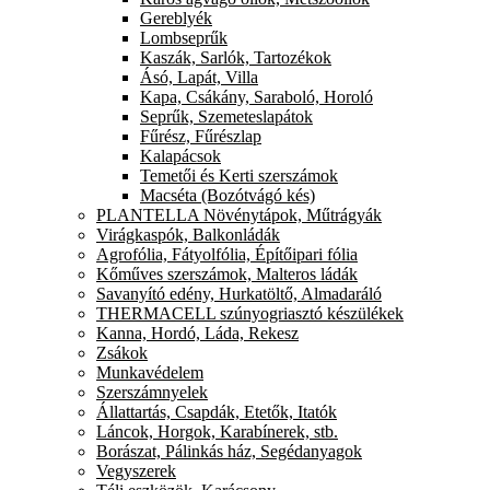
Gereblyék
Lombseprűk
Kaszák, Sarlók, Tartozékok
Ásó, Lapát, Villa
Kapa, Csákány, Saraboló, Horoló
Seprűk, Szemeteslapátok
Fűrész, Fűrészlap
Kalapácsok
Temetői és Kerti szerszámok
Macséta (Bozótvágó kés)
PLANTELLA Növénytápok, Műtrágyák
Virágkaspók, Balkonládák
Agrofólia, Fátyolfólia, Építőipari fólia
Kőműves szerszámok, Malteros ládák
Savanyító edény, Hurkatöltő, Almadaráló
THERMACELL szúnyogriasztó készülékek
Kanna, Hordó, Láda, Rekesz
Zsákok
Munkavédelem
Szerszámnyelek
Állattartás, Csapdák, Etetők, Itatók
Láncok, Horgok, Karabínerek, stb.
Borászat, Pálinkás ház, Segédanyagok
Vegyszerek