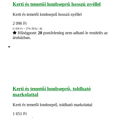
Kerti és temetői lombseprű hosszú nyéllel
Kerti és temetői lombseprű hosszú nyéllel
2 096
Ft
(1 650
Ft
+ 27% ÁFA) / db
Hűségpont:
20
pont
Jelenleg nem adható le rendelés az
áruházban.
Kerti és temetői lombseprű, toldható
markolattal
Kerti és temetői lombseprű, toldható markolattal
1 651
Ft