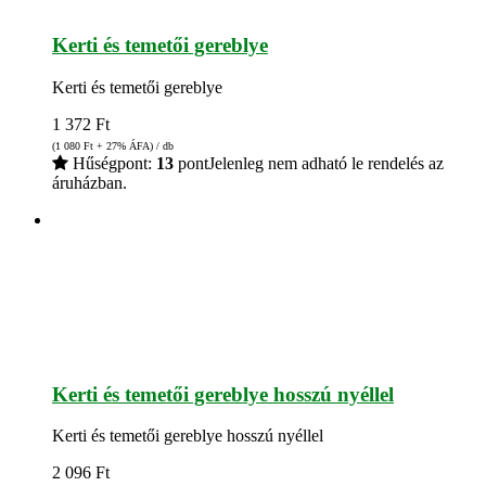
Kerti és temetői gereblye
Kerti és temetői gereblye
1 372
Ft
(1 080
Ft
+ 27% ÁFA) / db
Hűségpont:
13
pont
Jelenleg nem adható le rendelés az
áruházban.
Kerti és temetői gereblye hosszú nyéllel
Kerti és temetői gereblye hosszú nyéllel
2 096
Ft