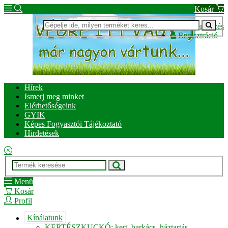
Kosár
Bejelentkezés
Regisztráció
Hírek
Ismerj meg minket
Elérhetőségeink
GYIK
Képes Fogyasztói Tájékoztató
Hirdetések
Menü
Kosár
Profil
Kínálatunk
KERTÉSZKUCKÓ: kert, barkács, háztartás