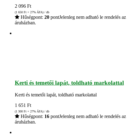
2 096
Ft
(1 650
Ft
+ 27% ÁFA) / db
Hűségpont:
20
pont
Jelenleg nem adható le rendelés az
áruházban.
Kerti és temetői lapát, toldható markolattal
Kerti és temetői lapát, toldható markolattal
1 651
Ft
(1 300
Ft
+ 27% ÁFA) / db
Hűségpont:
16
pont
Jelenleg nem adható le rendelés az
áruházban.