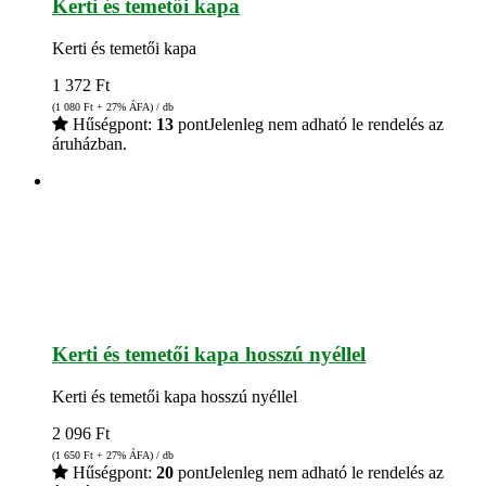
Kerti és temetői kapa
Kerti és temetői kapa
1 372
Ft
(1 080
Ft
+ 27% ÁFA) / db
Hűségpont:
13
pont
Jelenleg nem adható le rendelés az
áruházban.
Kerti és temetői kapa hosszú nyéllel
Kerti és temetői kapa hosszú nyéllel
2 096
Ft
(1 650
Ft
+ 27% ÁFA) / db
Hűségpont:
20
pont
Jelenleg nem adható le rendelés az