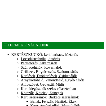
TERMÉKKÍNÁLATUNK
KERTÉSZKUCKÓ: kert, barkács, háztartás
Locsolástechnika, öntözés
Permetezés, Alkatrészek
Szúnyoghálók, Rovarhálók
Grillezés, Bográcsozás, Szalonnasütés
Kerítések, Drótkerítések, Csirkehálók
Árnyékolóháló, Vakondháló, Egyéb hálók
Agroszövet, Geotextil, Műfű
Kerti kiegészítők széles választékban
Kötözők, Kötelek, Zsinegek
Kerti szerszámok, Barkács szerszámok
Balták, Fejszék, Hasítók, Ékek
Karos ágvágó ollók, Metszőollók