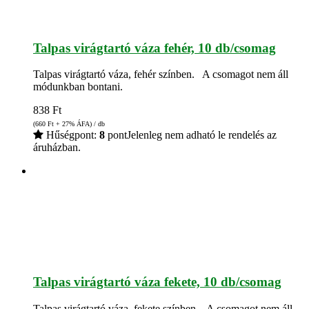
Talpas virágtartó váza fehér, 10 db/csomag
Talpas virágtartó váza, fehér színben. A csomagot nem áll
módunkban bontani.
838
Ft
(660
Ft
+ 27% ÁFA) / db
Hűségpont:
8
pont
Jelenleg nem adható le rendelés az
áruházban.
Talpas virágtartó váza fekete, 10 db/csomag
Talpas virágtartó váza, fekete színben. A csomagot nem áll