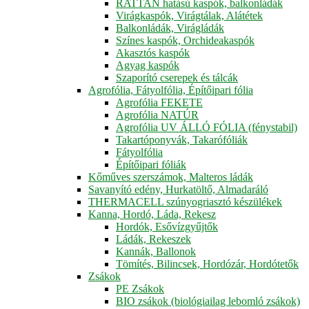
RATTAN hatású kaspók, balkonládák
Virágkaspók, Virágtálak, Alátétek
Balkonládák, Virágládák
Színes kaspók, Orchideakaspók
Akasztós kaspók
Agyag kaspók
Szaporító cserepek és tálcák
Agrofólia, Fátyolfólia, Építőipari fólia
Agrofólia FEKETE
Agrofólia NATÚR
Agrofólia UV ÁLLÓ FÓLIA (fénystabil)
Takartóponyvák, Takarófóliák
Fátyolfólia
Építőipari fóliák
Kőműves szerszámok, Malteros ládák
Savanyító edény, Hurkatöltő, Almadaráló
THERMACELL szúnyogriasztó készülékek
Kanna, Hordó, Láda, Rekesz
Hordók, Esővízgyűjtők
Ládák, Rekeszek
Kannák, Ballonok
Tömítés, Bilincsek, Hordózár, Hordótetők
Zsákok
PE Zsákok
BIO zsákok (biológiailag lebomló zsákok)