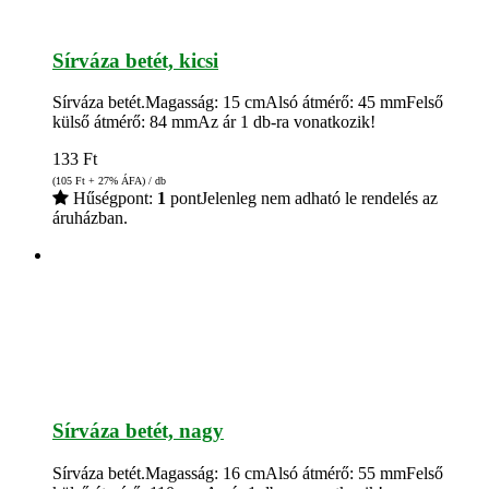
Sírváza betét, kicsi
Sírváza betét.Magasság: 15 cmAlsó átmérő: 45 mmFelső
külső átmérő: 84 mmAz ár 1 db-ra vonatkozik!
133
Ft
(105
Ft
+ 27% ÁFA) / db
Hűségpont:
1
pont
Jelenleg nem adható le rendelés az
áruházban.
Sírváza betét, nagy
Sírváza betét.Magasság: 16 cmAlsó átmérő: 55 mmFelső