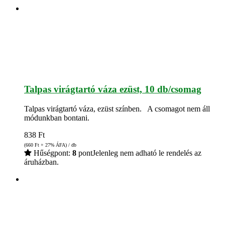
Talpas virágtartó váza ezüst, 10 db/csomag
Talpas virágtartó váza, ezüst színben. A csomagot nem áll
módunkban bontani.
838
Ft
(660
Ft
+ 27% ÁFA) / db
Hűségpont:
8
pont
Jelenleg nem adható le rendelés az
áruházban.