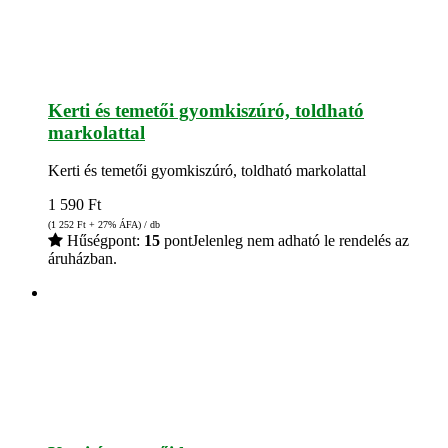
Kerti és temetői gyomkiszúró, toldható
markolattal
Kerti és temetői gyomkiszúró, toldható markolattal
1 590
Ft
(1 252
Ft
+ 27% ÁFA) / db
Hűségpont:
15
pont
Jelenleg nem adható le rendelés az
áruházban.