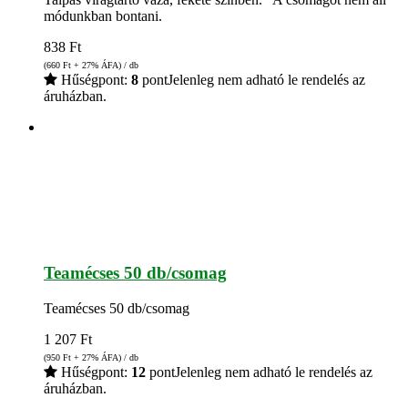
módunkban bontani.
838
Ft
(660
Ft
+ 27% ÁFA) / db
Hűségpont:
8
pont
Jelenleg nem adható le rendelés az
áruházban.
Teamécses 50 db/csomag
Teamécses 50 db/csomag
1 207
Ft
(950
Ft
+ 27% ÁFA) / db
Hűségpont:
12
pont
Jelenleg nem adható le rendelés az
áruházban.