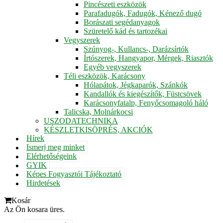
Pincészeti eszközök
Parafadugók, Fadugók, Kénező dugó
Borászati segédanyagok
Szüretelő kád és tartozékai
Vegyszerek
Szúnyog-, Kullancs-, Darázsírtók
Írtószerek, Hangyapor, Mérgek, Riasztók
Egyéb vegyszerek
Téli eszközök, Karácsony
Hólapátok, Jégkaparók, Szánkók
Kandallók és kiegészítők, Füstcsövek
Karácsonyfatalp, Fenyőcsomagoló háló
Talicska, Molnárkocsi
USZODATECHNIKA
KÉSZLETKISÖPRÉS, AKCIÓK
Hírek
Ismerj meg minket
Elérhetőségeink
GYIK
Képes Fogyasztói Tájékoztató
Hirdetések
Kosár
Az Ön kosara üres.