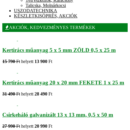
Téli eszközök, Karácsony
Talicska, Molnárkocsi
USZODATECHNIKA
KÉSZLETKISÖPRÉS, AKCIÓK
AKCIÓK, KEDVEZMÉNYES TERMÉKEK
Kertirács műanyag 5 x 5 mm ZÖLD 0,5 x 25 m
15 790
Ft
helyett
13 900
Ft
Kertirács műanyag 20 x 20 mm FEKETE 1 x 25 m
31 490
Ft
helyett
28 490
Ft
Csirkeháló galvanizált 13 x 13 mm, 0,5 x 50 m
27 990
Ft
helyett
20 990
Ft