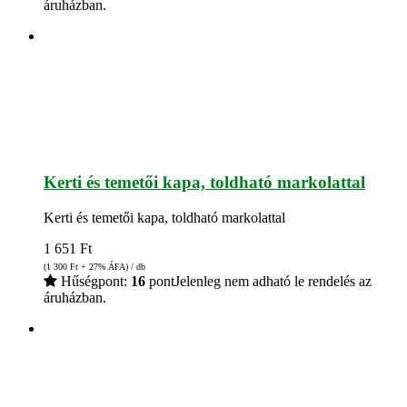
áruházban.
Kerti és temetői kapa, toldható markolattal
Kerti és temetői kapa, toldható markolattal
1 651
Ft
(1 300
Ft
+ 27% ÁFA) / db
Hűségpont:
16
pont
Jelenleg nem adható le rendelés az
áruházban.