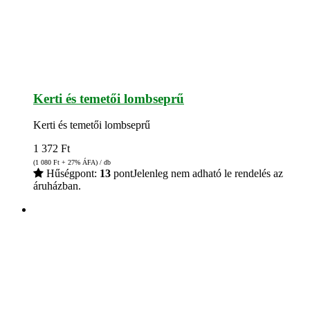
Kerti és temetői lombseprű
Kerti és temetői lombseprű
1 372
Ft
(1 080
Ft
+ 27% ÁFA) / db
Hűségpont:
13
pont
Jelenleg nem adható le rendelés az
áruházban.