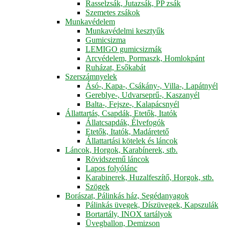
Rasselzsák, Jutazsák, PP zsák
Szemetes zsákok
Munkavédelem
Munkavédelmi kesztyűk
Gumicsizma
LEMIGO gumicsizmák
Arcvédelem, Pormaszk, Homlokpánt
Ruházat, Esőkabát
Szerszámnyelek
Ásó-, Kapa-, Csákány-, Villa-, Lapátnyél
Gereblye-, Udvarseprű-, Kaszanyél
Balta-, Fejsze-, Kalapácsnyél
Állattartás, Csapdák, Etetők, Itatók
Állatcsapdák, Élvefogók
Etetők, Itatók, Madáretető
Állattartási kötelek és láncok
Láncok, Horgok, Karabínerek, stb.
Rövidszemű láncok
Lapos folyólánc
Karabinerek, Huzalfeszítő, Horgok, stb.
Szögek
Borászat, Pálinkás ház, Segédanyagok
Pálinkás üvegek, Díszüvegek, Kapszulák
Bortartály, INOX tartályok
Üvegballon, Demizson