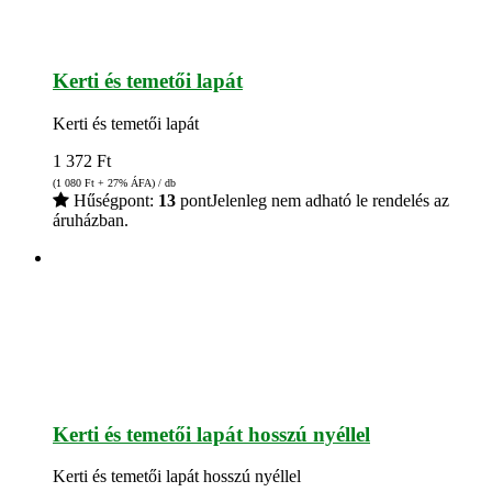
Kerti és temetői lapát
Kerti és temetői lapát
1 372
Ft
(1 080
Ft
+ 27% ÁFA) / db
Hűségpont:
13
pont
Jelenleg nem adható le rendelés az
áruházban.
Kerti és temetői lapát hosszú nyéllel
Kerti és temetői lapát hosszú nyéllel