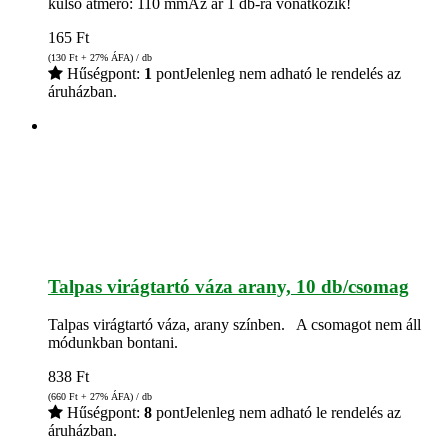
külső átmérő: 110 mmAz ár 1 db-ra vonatkozik!
165
Ft
(130
Ft
+ 27% ÁFA) / db
Hűségpont:
1
pont
Jelenleg nem adható le rendelés az
áruházban.
Talpas virágtartó váza arany, 10 db/csomag
Talpas virágtartó váza, arany színben. A csomagot nem áll
módunkban bontani.
838
Ft
(660
Ft
+ 27% ÁFA) / db
Hűségpont:
8
pont
Jelenleg nem adható le rendelés az
áruházban.