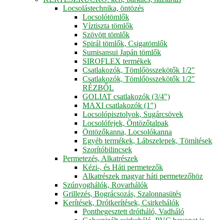
Locsolástechnika, öntözés
Locsolótömlők
Víztiszta tömlők
Szövött tömlők
Spirál tömlők, Csigatömlők
Sumisansui Japán tömlők
SIROFLEX termékek
Csatlakozók, Tömlőösszekötők 1/2"
Csatlakozók, Tömlőösszekötők 1/2"
RÉZBŐL
GOLIAT csatlakozók (3/4")
MAXI csatlakozók (1")
Locsolópisztolyok, Sugárcsövek
Locsolófejek, Öntözőtalpak
Öntözőkanna, Locsolókanna
Egyéb termékek, Lábszelepek, Tömítések
Szorítóbilincsek
Permetezés, Alkatrészek
Kézi-, és Háti permetezők
Alkatrészek magyar háti permetezőhöz
Szúnyoghálók, Rovarhálók
Grillezés, Bográcsozás, Szalonnasütés
Kerítések, Drótkerítések, Csirkehálók
Ponthegesztett drótháló, Vadháló