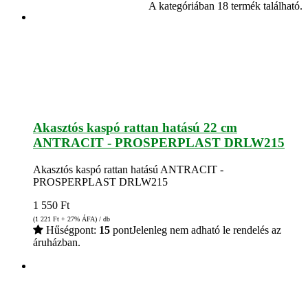
A kategóriában 18 termék található.
Akasztós kaspó rattan hatású 22 cm
ANTRACIT - PROSPERPLAST DRLW215
Akasztós kaspó rattan hatású ANTRACIT -
PROSPERPLAST DRLW215
1 550
Ft
(1 221
Ft
+ 27% ÁFA) / db
Hűségpont:
15
pont
Jelenleg nem adható le rendelés az
áruházban.