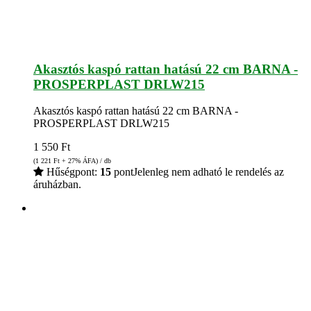
Akasztós kaspó rattan hatású 22 cm BARNA -
PROSPERPLAST DRLW215
Akasztós kaspó rattan hatású 22 cm BARNA -
PROSPERPLAST DRLW215
1 550
Ft
(1 221
Ft
+ 27% ÁFA) / db
Hűségpont:
15
pont
Jelenleg nem adható le rendelés az
áruházban.