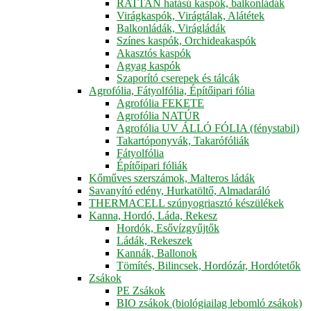
RATTAN hatású kaspók, balkonládák
Virágkaspók, Virágtálak, Alátétek
Balkonládák, Virágládák
Színes kaspók, Orchideakaspók
Akasztós kaspók
Agyag kaspók
Szaporító cserepek és tálcák
Agrofólia, Fátyolfólia, Építőipari fólia
Agrofólia FEKETE
Agrofólia NATÚR
Agrofólia UV ÁLLÓ FÓLIA (fénystabil)
Takartóponyvák, Takarófóliák
Fátyolfólia
Építőipari fóliák
Kőműves szerszámok, Malteros ládák
Savanyító edény, Hurkatöltő, Almadaráló
THERMACELL szúnyogriasztó készülékek
Kanna, Hordó, Láda, Rekesz
Hordók, Esővízgyűjtők
Ládák, Rekeszek
Kannák, Ballonok
Tömítés, Bilincsek, Hordózár, Hordótetők
Zsákok
PE Zsákok
BIO zsákok (biológiailag lebomló zsákok)