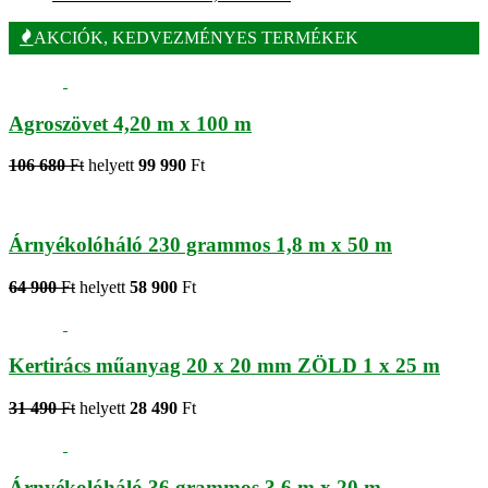
AKCIÓK, KEDVEZMÉNYES TERMÉKEK
Agroszövet 4,20 m x 100 m
106 680
Ft
helyett
99 990
Ft
Árnyékolóháló 230 grammos 1,8 m x 50 m
64 900
Ft
helyett
58 900
Ft
Kertirács műanyag 20 x 20 mm ZÖLD 1 x 25 m
31 490
Ft
helyett
28 490
Ft
Árnyékolóháló 36 grammos 3,6 m x 20 m