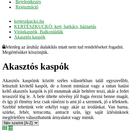
Bejelentkezés
Regisztráció
kerteszkucko.hu
KERTÉSZKUCKÓ: kert, barkács, háztartás
Virágkaspók, Balkonládák
Akasztós kaspók
Jelenleg az áruház átalakítás miatt nem tud rendeléseket fogadni.
Megértésüket köszönjük.
Akasztós kaspók
Akasztós kaspóink között széles válastékban talál egyszerűbb,
letisztult kivitelű kaspót, de a fonott mintázat vagy a rattan hatást
keltő akasztós kaspók is jól mutatnak akár beltérre teszi, akár a fedet
teraszról lóg le. A bele ültette növény jól fogja érezni benne magát,
és így jó élmény lesz csak ránézni is ami jó a szemnek, jó a léleknek.
Szebbé tehetünk vele erkélyt vagy akár az irodánkat. Van barna,
szürke, fehér, terracotta, antracit szín, így saját ízlésünknek
megfelelően választhatunk árnyalatot vagy mintát.