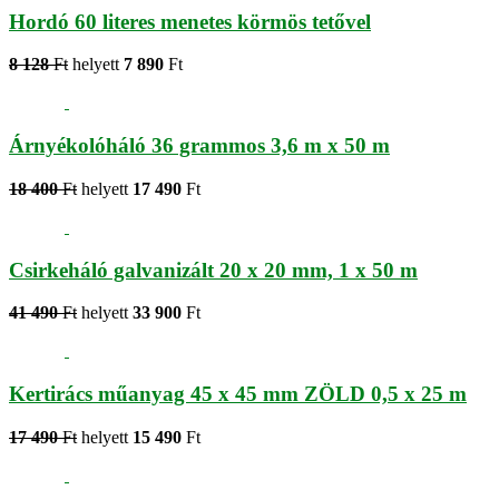
Hordó 60 literes menetes körmös tetővel
8 128
Ft
helyett
7 890
Ft
Árnyékolóháló 36 grammos 3,6 m x 50 m
18 400
Ft
helyett
17 490
Ft
Csirkeháló galvanizált 20 x 20 mm, 1 x 50 m
41 490
Ft
helyett
33 900
Ft
Kertirács műanyag 45 x 45 mm ZÖLD 0,5 x 25 m
17 490
Ft
helyett
15 490
Ft