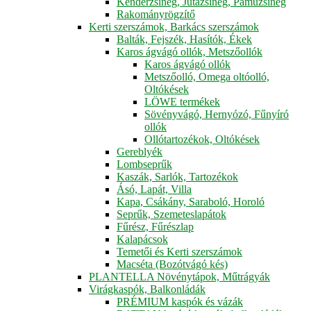
Kenderzsineg, Jutazsineg, Pamuzsineg
Rakományrögzítő
Kerti szerszámok, Barkács szerszámok
Balták, Fejszék, Hasítók, Ékek
Karos ágvágó ollók, Metszőollók
Karos ágvágó ollók
Metszőolló, Omega oltóolló,
Oltókések
LÖWE termékek
Sövényvágó, Hernyózó, Fűnyíró
ollók
Ollótartozékok, Oltókések
Gereblyék
Lombseprűk
Kaszák, Sarlók, Tartozékok
Ásó, Lapát, Villa
Kapa, Csákány, Saraboló, Horoló
Seprűk, Szemeteslapátok
Fűrész, Fűrészlap
Kalapácsok
Temetői és Kerti szerszámok
Macséta (Bozótvágó kés)
PLANTELLA Növénytápok, Műtrágyák
Virágkaspók, Balkonládák
PRÉMIUM kaspók és vázák