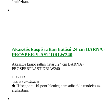
áruházban.
Akasztós kaspó rattan hatású 24 cm BARNA -
PROSPERPLAST DRLW240
Akasztós kaspó rattan hatású 24 cm BARNA -
PROSPERPLAST DRLW240
1 950
Ft
(1 535
Ft
+ 27% ÁFA) / db
Hűségpont:
19
pont
Jelenleg nem adható le rendelés az
áruházban.