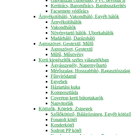
Galvanizált csirkeháló, PVC bevonat is
Kertirács, Baromfirács, Bambuszkerítés
Facsemete védőrács
Árnyékolóháló, Vakondháló, Egyéb hálók
Árnyékolóhálók
Vakondhálók
Növénytartó hálók, Uborkahálók
Madárháló, Darázsháló
Agroszövet, Geotextil, Műfű
Agroszövet, Geotextil
Műfű, Műsövény
Kerti kiegészítők széles választékban
Ágyásszegély, Napernyőtartó
Mérőszalag, Hosszabbító, Ragasztószalag
Fűnyíródamil
Egyebek
Háztartási kuka
Komposztláda
Covertop kerti bútortakarók
Napvitorlák
Kötözők, Kötelek, Zsinegek
Szőlőkötöző, Bálázózsineg, Egyéb kötöző
Fonatolt kötél
Kenderkötél
Sodrott PP kötél