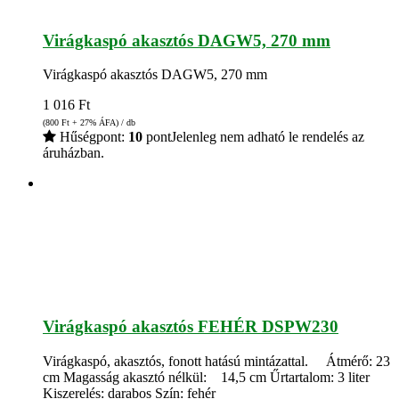
Virágkaspó akasztós DAGW5, 270 mm
Virágkaspó akasztós DAGW5, 270 mm
1 016
Ft
(800
Ft
+ 27% ÁFA) / db
Hűségpont:
10
pont
Jelenleg nem adható le rendelés az
áruházban.
Virágkaspó akasztós FEHÉR DSPW230
Virágkaspó, akasztós, fonott hatású mintázattal. Átmérő: 23
cm Magasság akasztó nélkül: 14,5 cm Űrtartalom: 3 liter
Kiszerelés: darabos Szín: fehér