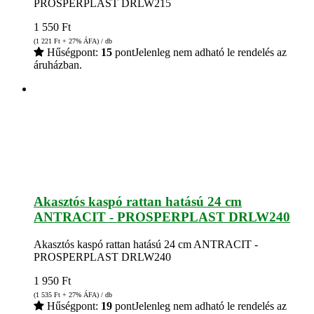
PROSPERPLAST DRLW215
1 550
Ft
(1 221
Ft
+ 27% ÁFA) / db
Hűségpont:
15
pont
Jelenleg nem adható le rendelés az
áruházban.
Akasztós kaspó rattan hatású 24 cm
ANTRACIT - PROSPERPLAST DRLW240
Akasztós kaspó rattan hatású 24 cm ANTRACIT -
PROSPERPLAST DRLW240
1 950
Ft
(1 535
Ft
+ 27% ÁFA) / db
Hűségpont:
19
pont
Jelenleg nem adható le rendelés az