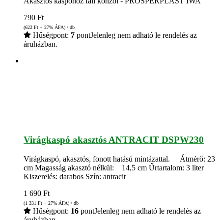
Akasztós kaspóhoz fali konzol - PROSPERPLAST IWA
790
Ft
(622
Ft
+ 27% ÁFA) / db
Hűségpont:
7
pont
Jelenleg nem adható le rendelés az
áruházban.
Virágkaspó akasztós ANTRACIT DSPW230
Virágkaspó, akasztós, fonott hatású mintázattal. Átmérő: 23
cm Magasság akasztó nélkül: 14,5 cm Űrtartalom: 3 liter
Kiszerelés: darabos Szín: antracit
1 690
Ft
(1 331
Ft
+ 27% ÁFA) / db
Hűségpont:
16
pont
Jelenleg nem adható le rendelés az
áruházban.