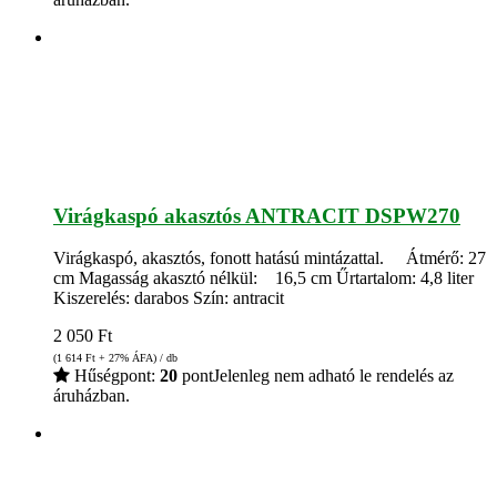
Virágkaspó akasztós ANTRACIT DSPW270
Virágkaspó, akasztós, fonott hatású mintázattal. Átmérő: 27
cm Magasság akasztó nélkül: 16,5 cm Űrtartalom: 4,8 liter
Kiszerelés: darabos Szín: antracit
2 050
Ft
(1 614
Ft
+ 27% ÁFA) / db
Hűségpont:
20
pont
Jelenleg nem adható le rendelés az
áruházban.