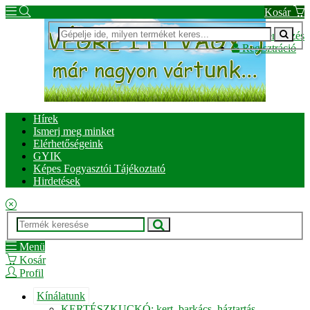
Kosár
Bejelentkezés
Regisztráció
Hírek
Ismerj meg minket
Elérhetőségeink
GYIK
Képes Fogyasztói Tájékoztató
Hirdetések
Menü
Kosár
Profil
Kínálatunk
KERTÉSZKUCKÓ: kert, barkács, háztartás