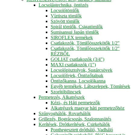
Locsolástechnika, öntözés
Locsolótömlők
Víztiszta tömlők
Szövött tömlők
Spirál tömlők, Csigatömlők
Sumisansui Japán tömlők
SIROFLEX termékek
Csatlakozók, Tömlőösszekötők 1/2"
Csatlakozók, Tömlőösszekötők 1/2"
RÉZBŐL
GOLIAT csatlakozók (3/4")
MAXI csatlakozók (1")
Locsolópisztolyok, Sugárcsövek
Locsolófejek, Öntözőtalpak
Öntözőkanna, Locsolókanna
Egyéb termékek, Lábszelepek, Tömítések
Szorítóbilincsek
Permetezés, Alkatrészek
Kézi-, és Háti permetezők
Alkatrészek magyar háti permetezőhöz
Szúnyoghálók, Rovarhálók
Grillezés, Bográcsozás, Szalonnasütés
Kerítések, Drótkerítések, Csirkehálók
Ponthegesztett drótháló, Vadháló