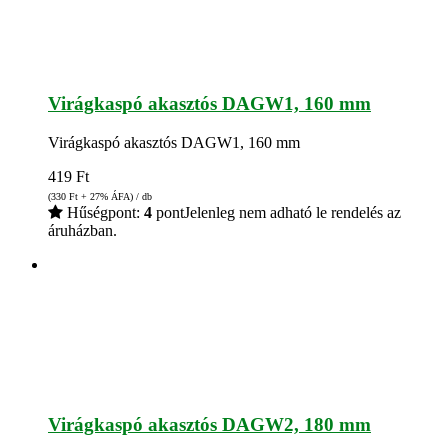
Virágkaspó akasztós DAGW1, 160 mm
Virágkaspó akasztós DAGW1, 160 mm
419
Ft
(330
Ft
+ 27% ÁFA) / db
Hűségpont:
4
pont
Jelenleg nem adható le rendelés az
áruházban.
Virágkaspó akasztós DAGW2, 180 mm