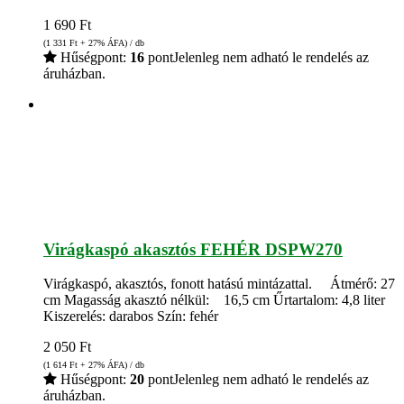
1 690
Ft
(1 331
Ft
+ 27% ÁFA) / db
Hűségpont:
16
pont
Jelenleg nem adható le rendelés az
áruházban.
Virágkaspó akasztós FEHÉR DSPW270
Virágkaspó, akasztós, fonott hatású mintázattal. Átmérő: 27
cm Magasság akasztó nélkül: 16,5 cm Űrtartalom: 4,8 liter
Kiszerelés: darabos Szín: fehér
2 050
Ft
(1 614
Ft
+ 27% ÁFA) / db
Hűségpont:
20
pont
Jelenleg nem adható le rendelés az
áruházban.