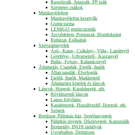
Rasselzsák, Jutazsák, PP zsák
Szemetes zsákok
Munkavédelem
Munkavédelmi kesztyűk
Gumicsizma
LEMIGO gumicsizmák
Arcvédelem, Pormaszk, Homlokpánt
Ruházat, Esőkabát
Szerszámnyelek
Ásó-, Kapa-, Csákány-, Villa-, Lapátnyél
Gereblye-, Udvarseprű-, Kaszanyél
Balta-, Fejsze-, Kalapácsnyél
Állattartás, Csapdák, Etetők, Itatók
Állatcsapdák, Élvefogók
Etetők, Itatók, Madáretető
Állattartási kötelek és láncok
Láncok, Horgok, Karabínerek, stb.
Rövidszemű láncok
Lapos folyólánc
Karabinerek, Huzalfeszítő, Horgok, stb.
Szögek
Borászat, Pálinkás ház, Segédanyagok
Pálinkás üvegek, Díszüvegek, Kapszulák
Bortartály, INOX tartályok
Üvegballon, Demizson