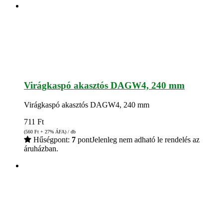
Virágkaspó akasztós DAGW4, 240 mm
Virágkaspó akasztós DAGW4, 240 mm
711
Ft
(560
Ft
+ 27% ÁFA) / db
Hűségpont:
7
pont
Jelenleg nem adható le rendelés az
áruházban.