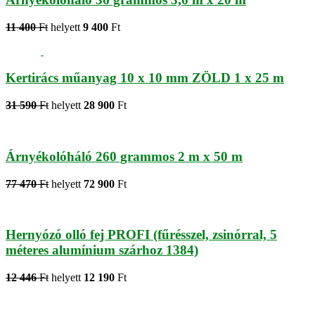
11 400
Ft
helyett
9 400
Ft
Kertirács műanyag 10 x 10 mm ZÖLD 1 x 25 m
31 590
Ft
helyett
28 900
Ft
Árnyékolóháló 260 grammos 2 m x 50 m
77 470
Ft
helyett
72 900
Ft
Hernyózó olló fej PROFI (fűrésszel, zsinórral, 5
méteres alumínium szárhoz 1384)
12 446
Ft
helyett
12 190
Ft