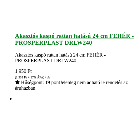
Akasztós kaspó rattan hatású 24 cm FEHÉR -
PROSPERPLAST DRLW240
Akasztós kaspó rattan hatású 24 cm FEHÉR -
PROSPERPLAST DRLW240
1 950
Ft
(1 535
Ft
+ 27% ÁFA) / db
Hűségpont:
19
pont
Jelenleg nem adható le rendelés az
áruházban.