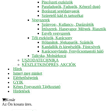
Pincészeti eszközök
Parafadugók, Fadugók, Kénező dugó
Borászati segédanyagok
Szüretelő kád és tartozékai
Vegyszerek
Szúnyog-, Kullancs-, Darázsírtók
Írtószerek, Hangyapor, Mérgek, Riasztók
Egyéb vegyszerek
Téli eszközök, Karácsony
Hólapátok, Jégkaparók, Szánkók
Kandallók és kiegészítők, Füstcsövek
Karácsonyfatalp, Fenyőcsomagoló háló
Talicska, Molnárkocsi
USZODATECHNIKA
KÉSZLETKISÖPRÉS, AKCIÓK
Hírek
Ismerj meg minket
Elérhetőségeink
GYIK
Képes Fogyasztói Tájékoztató
Hirdetések
Kosár
Az Ön kosara üres.