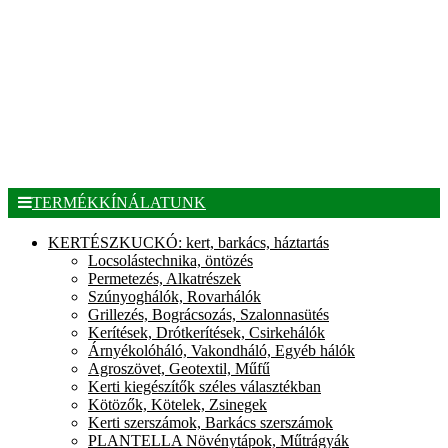
TERMÉKKÍNÁLATUNK
KERTÉSZKUCKÓ: kert, barkács, háztartás
Locsolástechnika, öntözés
Permetezés, Alkatrészek
Szúnyoghálók, Rovarhálók
Grillezés, Bográcsozás, Szalonnasütés
Kerítések, Drótkerítések, Csirkehálók
Árnyékolóháló, Vakondháló, Egyéb hálók
Agroszövet, Geotextil, Műfű
Kerti kiegészítők széles választékban
Kötözők, Kötelek, Zsinegek
Kerti szerszámok, Barkács szerszámok
PLANTELLA Növénytápok, Műtrágyák