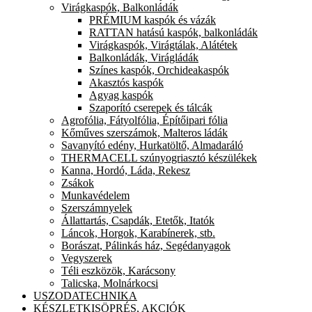
Virágkaspók, Balkonládák
PRÉMIUM kaspók és vázák
RATTAN hatású kaspók, balkonládák
Virágkaspók, Virágtálak, Alátétek
Balkonládák, Virágládák
Színes kaspók, Orchideakaspók
Akasztós kaspók
Agyag kaspók
Szaporító cserepek és tálcák
Agrofólia, Fátyolfólia, Építőipari fólia
Kőműves szerszámok, Malteros ládák
Savanyító edény, Hurkatöltő, Almadaráló
THERMACELL szúnyogriasztó készülékek
Kanna, Hordó, Láda, Rekesz
Zsákok
Munkavédelem
Szerszámnyelek
Állattartás, Csapdák, Etetők, Itatók
Láncok, Horgok, Karabínerek, stb.
Borászat, Pálinkás ház, Segédanyagok
Vegyszerek
Téli eszközök, Karácsony
Talicska, Molnárkocsi
USZODATECHNIKA
KÉSZLETKISÖPRÉS, AKCIÓK