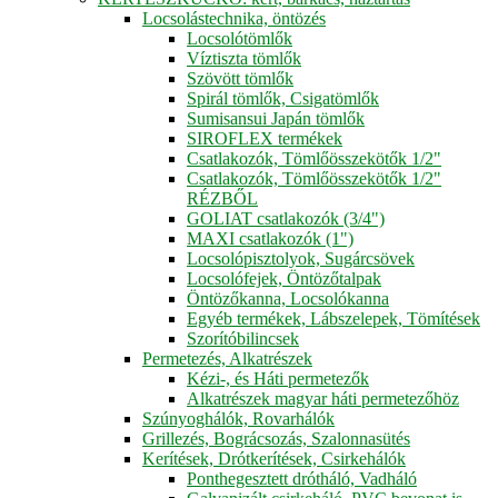
Locsolástechnika, öntözés
Locsolótömlők
Víztiszta tömlők
Szövött tömlők
Spirál tömlők, Csigatömlők
Sumisansui Japán tömlők
SIROFLEX termékek
Csatlakozók, Tömlőösszekötők 1/2"
Csatlakozók, Tömlőösszekötők 1/2"
RÉZBŐL
GOLIAT csatlakozók (3/4")
MAXI csatlakozók (1")
Locsolópisztolyok, Sugárcsövek
Locsolófejek, Öntözőtalpak
Öntözőkanna, Locsolókanna
Egyéb termékek, Lábszelepek, Tömítések
Szorítóbilincsek
Permetezés, Alkatrészek
Kézi-, és Háti permetezők
Alkatrészek magyar háti permetezőhöz
Szúnyoghálók, Rovarhálók
Grillezés, Bográcsozás, Szalonnasütés
Kerítések, Drótkerítések, Csirkehálók
Ponthegesztett drótháló, Vadháló