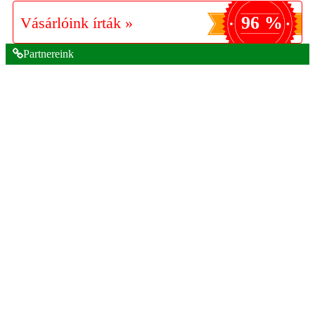
96 %
Vásárlóink írták »
Partnereink