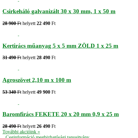
Csirkeháló galvanizált 30 x 30 mm, 1 x 50 m
28 900
Ft
helyett
22 490
Ft
Kertirács műanyag 5 x 5 mm ZÖLD 1 x 25 m
31 490
Ft
helyett
28 490
Ft
Agroszövet 2,10 m x 100 m
53 340
Ft
helyett
49 900
Ft
Baromfirács FEKETE 20 x 20 mm 0,9 x 25 m
28 490
Ft
helyett
26 490
Ft
További akcióink »
Ceginformáció megbizhatósági tanusitvány