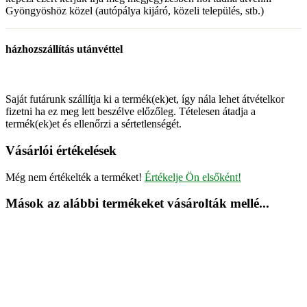
Gyöngyöshöz közel (autópálya kijáró, közeli település, stb.)
házhozszállítás utánvéttel
Saját futárunk szállítja ki a termék(ek)et, így nála lehet átvételkor
fizetni ha ez meg lett beszélve előzőleg. Tételesen átadja a
termék(ek)et és ellenőrzi a sértetlenségét.
Vásárlói értékelések
Még nem értékelték a terméket!
Értékelje Ön elsőként!
Mások az alábbi termékeket vásárolták mellé...