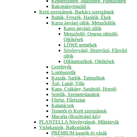
Kenderzsineg, Jutazsineg, Pamuzsineg
Rakományrögzítő
Kerti szerszámok, Barkács szerszámok
Balták, Fejszék, Hasítók, Ékek
Karos ágvágó ollók, Metszőollók
Karos ágvágó ollók
Metszőolló, Omega oltóolló,
Oltókések
LÖWE termékek
Sövényvágó, Hernyózó, Fűnyíró
ollók
Ollótartozékok, Oltókések
Gereblyék
Lombseprűk
Kaszák, Sarlók, Tartozékok
Ásó, Lapát, Villa
Kapa, Csákány, Saraboló, Horoló
Seprűk, Szemeteslapátok
Fűrész, Fűrészlap
Kalapácsok
Temetői és Kerti szerszámok
Macséta (Bozótvágó kés)
PLANTELLA Növénytápok, Műtrágyák
Virágkaspók, Balkonládák
PRÉMIUM kaspók és vázák