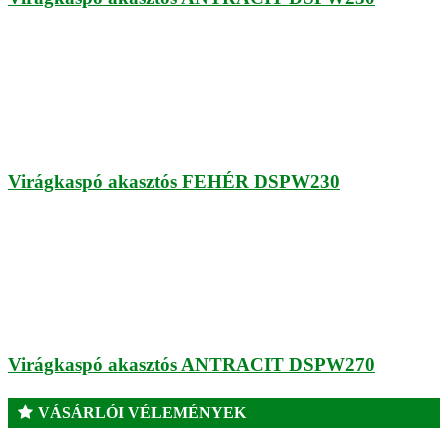
Virágkaspó akasztós FEHÉR DSPW230
Virágkaspó akasztós ANTRACIT DSPW270
VÁSÁRLÓI VÉLEMÉNYEK