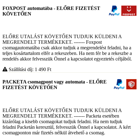
FOXPOST automatába - ELŐRE FIZETÉST
KÖVETŐEN
ELŐRE UTALÁST KÖVETŐEN TUDJUK KÜLDENI A
MEGRENDELT TERMÉKEKET. ------- Foxpost
csomagautomatába csak akkor tudjuk a megrendelést feladni, ha a
teljes kosártartalom elfér a rekeszeben. Ha nem fér be a rekeszbe a
rendelés akkor felvesszük Önnel a kapcsolatot egyeztetés céljából.
Szállítási díj: 1 490
Ft
PACKETA csomagpont vagy automata - ELŐRE
FIZETÉST KÖVETŐEN
ELŐRE UTALÁST KÖVETŐEN TUDJUK KÜLDENI A
MEGRENDELT TERMÉKEKET. ------- Packeta esetében
kizárólag a kisebb csomagokat tudjuk feladni. Ha nem tudjuk
feladni Packetán keresztül, felvesszük Önnel a kapcsolatot. A kért
csomagponton már fizetés nélkül átvehető a csomag.