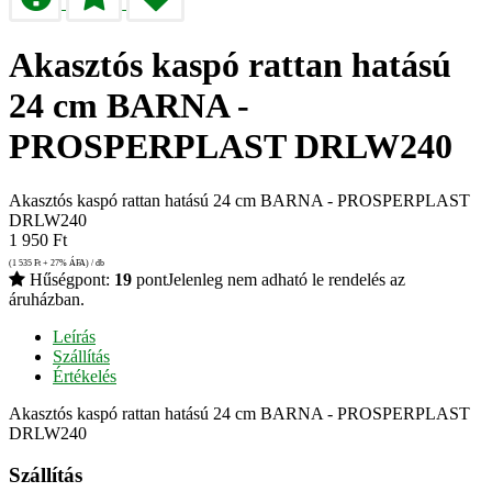
Akasztós kaspó rattan hatású
24 cm BARNA -
PROSPERPLAST DRLW240
Akasztós kaspó rattan hatású 24 cm BARNA - PROSPERPLAST
DRLW240
1 950
Ft
(1 535
Ft
+ 27% ÁFA) / db
Hűségpont:
19
pont
Jelenleg nem adható le rendelés az
áruházban.
Leírás
Szállítás
Értékelés
Akasztós kaspó rattan hatású 24 cm BARNA - PROSPERPLAST
DRLW240
Szállítás