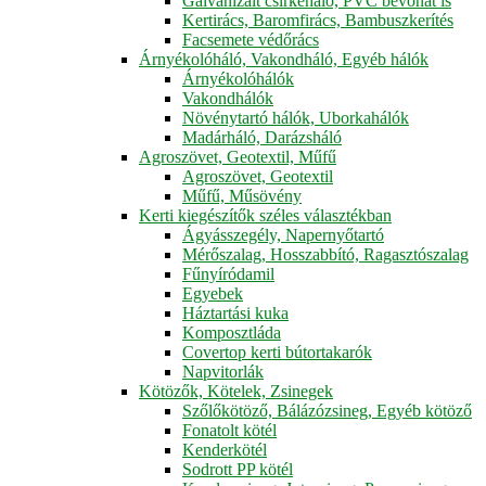
Galvanizált csirkeháló, PVC bevonat is
Kertirács, Baromfirács, Bambuszkerítés
Facsemete védőrács
Árnyékolóháló, Vakondháló, Egyéb hálók
Árnyékolóhálók
Vakondhálók
Növénytartó hálók, Uborkahálók
Madárháló, Darázsháló
Agroszövet, Geotextil, Műfű
Agroszövet, Geotextil
Műfű, Műsövény
Kerti kiegészítők széles választékban
Ágyásszegély, Napernyőtartó
Mérőszalag, Hosszabbító, Ragasztószalag
Fűnyíródamil
Egyebek
Háztartási kuka
Komposztláda
Covertop kerti bútortakarók
Napvitorlák
Kötözők, Kötelek, Zsinegek
Szőlőkötöző, Bálázózsineg, Egyéb kötöző
Fonatolt kötél
Kenderkötél
Sodrott PP kötél