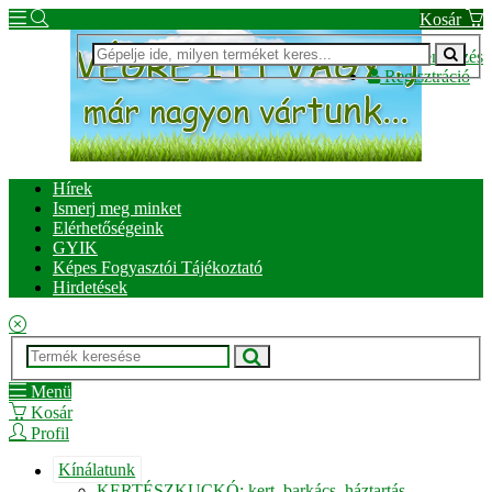
Kosár
Bejelentkezés
Regisztráció
Hírek
Ismerj meg minket
Elérhetőségeink
GYIK
Képes Fogyasztói Tájékoztató
Hirdetések
Menü
Kosár
Profil
Kínálatunk
KERTÉSZKUCKÓ: kert, barkács, háztartás