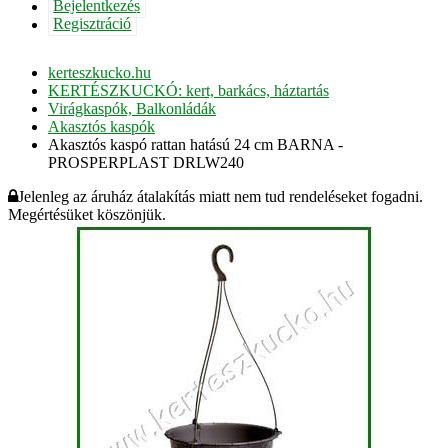
Bejelentkezés
Regisztráció
kerteszkucko.hu
KERTÉSZKUCKÓ: kert, barkács, háztartás
Virágkaspók, Balkonládák
Akasztós kaspók
Akasztós kaspó rattan hatású 24 cm BARNA -
PROSPERPLAST DRLW240
Jelenleg az áruház átalakítás miatt nem tud rendeléseket fogadni.
Megértésüket köszönjük.