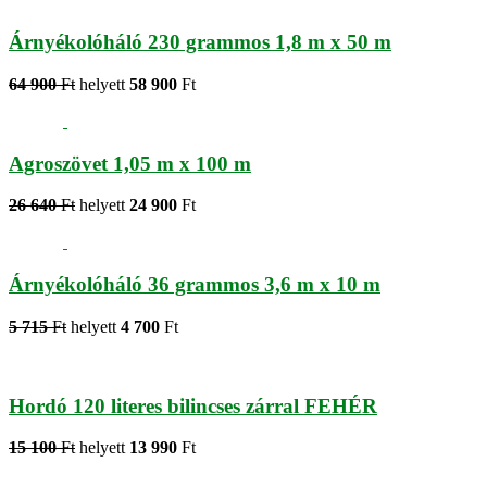
Árnyékolóháló 230 grammos 1,8 m x 50 m
64 900
Ft
helyett
58 900
Ft
Agroszövet 1,05 m x 100 m
26 640
Ft
helyett
24 900
Ft
Árnyékolóháló 36 grammos 3,6 m x 10 m
5 715
Ft
helyett
4 700
Ft
Hordó 120 literes bilincses zárral FEHÉR
15 100
Ft
helyett
13 990
Ft