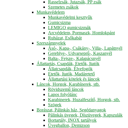
Rasselzsák, Jutazsák, PP zsák
Szemetes zsákok
Munkavédelem
Munkavédelmi kesztyűk
Gumicsizma
LEMIGO gumicsizmák
Arcvédelem, Pormaszk, Homlokpánt
Ruházat, Esőkabát
Szerszámnyelek
Ásó-, Kapa-, Csákány-, Villa-, Lapátnyél
Gereblye-, Udvarseprű-, Kaszanyél
Balta-, Fejsze-, Kalapácsnyél
Állattartás, Csapdák, Etetők, Itatók
Állatcsapdák, Élvefogók
Etetők, Itatók, Madáretető
Állattartási kötelek és láncok
Láncok, Horgok, Karabínerek, stb.
Rövidszemű láncok
Lapos folyólánc
Karabinerek, Huzalfeszítő, Horgok, stb.
Szögek
Borászat, Pálinkás ház, Segédanyagok
Pálinkás üvegek, Díszüvegek, Kapszulák
Bortartály, INOX tartályok
Üvegballon, Demizson