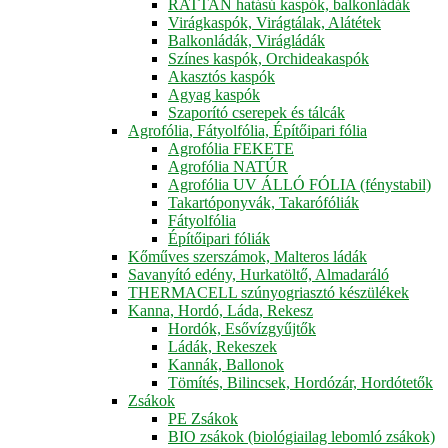
RATTAN hatású kaspók, balkonládák
Virágkaspók, Virágtálak, Alátétek
Balkonládák, Virágládák
Színes kaspók, Orchideakaspók
Akasztós kaspók
Agyag kaspók
Szaporító cserepek és tálcák
Agrofólia, Fátyolfólia, Építőipari fólia
Agrofólia FEKETE
Agrofólia NATÚR
Agrofólia UV ÁLLÓ FÓLIA (fénystabil)
Takartóponyvák, Takarófóliák
Fátyolfólia
Építőipari fóliák
Kőműves szerszámok, Malteros ládák
Savanyító edény, Hurkatöltő, Almadaráló
THERMACELL szúnyogriasztó készülékek
Kanna, Hordó, Láda, Rekesz
Hordók, Esővízgyűjtők
Ládák, Rekeszek
Kannák, Ballonok
Tömítés, Bilincsek, Hordózár, Hordótetők
Zsákok
PE Zsákok
BIO zsákok (biológiailag lebomló zsákok)