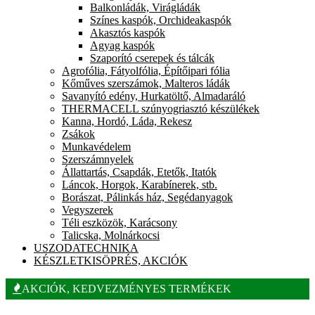
Balkonládák, Virágládák
Színes kaspók, Orchideakaspók
Akasztós kaspók
Agyag kaspók
Szaporító cserepek és tálcák
Agrofólia, Fátyolfólia, Építőipari fólia
Kőműves szerszámok, Malteros ládák
Savanyító edény, Hurkatöltő, Almadaráló
THERMACELL szúnyogriasztó készülékek
Kanna, Hordó, Láda, Rekesz
Zsákok
Munkavédelem
Szerszámnyelek
Állattartás, Csapdák, Etetők, Itatók
Láncok, Horgok, Karabínerek, stb.
Borászat, Pálinkás ház, Segédanyagok
Vegyszerek
Téli eszközök, Karácsony
Talicska, Molnárkocsi
USZODATECHNIKA
KÉSZLETKISÖPRÉS, AKCIÓK
AKCIÓK, KEDVEZMÉNYES TERMÉKEK