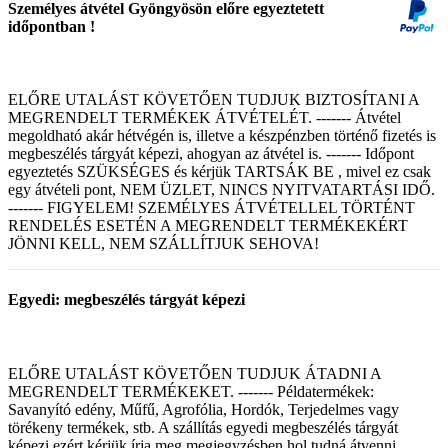
Személyes átvétel Gyöngyösön előre egyeztetett
időpontban !
ELŐRE UTALÁST KÖVETŐEN TUDJUK BIZTOSÍTANI A
MEGRENDELT TERMÉKEK ÁTVÉTELÉT. ------- Átvétel
megoldható akár hétvégén is, illetve a készpénzben történő fizetés is
megbeszélés tárgyát képezi, ahogyan az átvétel is. ------- Időpont
egyeztetés SZÜKSÉGES és kérjük TARTSÁK BE , mivel ez csak
egy átvételi pont, NEM ÜZLET, NINCS NYITVATARTÁSI IDŐ.
------- FIGYELEM! SZEMÉLYES ÁTVÉTELLEL TÖRTÉNT
RENDELÉS ESETÉN A MEGRENDELT TERMÉKEKÉRT
JÖNNI KELL, NEM SZÁLLÍTJUK SEHOVA!
Egyedi: megbeszélés tárgyát képezi
ELŐRE UTALÁST KÖVETŐEN TUDJUK ÁTADNI A
MEGRENDELT TERMÉKEKET. ------- Példatermékek:
Savanyító edény, Műfű, Agrofólia, Hordók, Terjedelmes vagy
törékeny termékek, stb. A szállítás egyedi megbeszélés tárgyát
képezi ezért kérjük írja meg megjegyzésben hol tudná átvenni