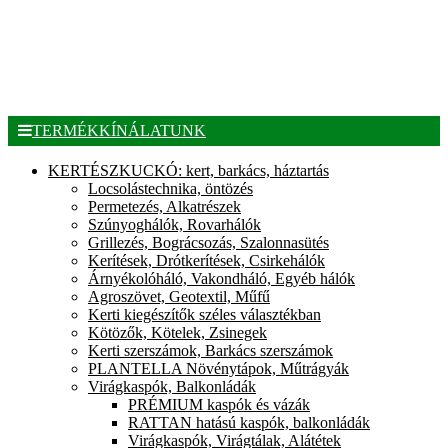
TERMÉKKÍNÁLATUNK
KERTÉSZKUCKÓ: kert, barkács, háztartás
Locsolástechnika, öntözés
Permetezés, Alkatrészek
Szúnyoghálók, Rovarhálók
Grillezés, Bográcsozás, Szalonnasütés
Kerítések, Drótkerítések, Csirkehálók
Árnyékolóháló, Vakondháló, Egyéb hálók
Agroszövet, Geotextil, Műfű
Kerti kiegészítők széles választékban
Kötözők, Kötelek, Zsinegek
Kerti szerszámok, Barkács szerszámok
PLANTELLA Növénytápok, Műtrágyák
Virágkaspók, Balkonládák
PRÉMIUM kaspók és vázák
RATTAN hatású kaspók, balkonládák
Virágkaspók, Virágtálak, Alátétek