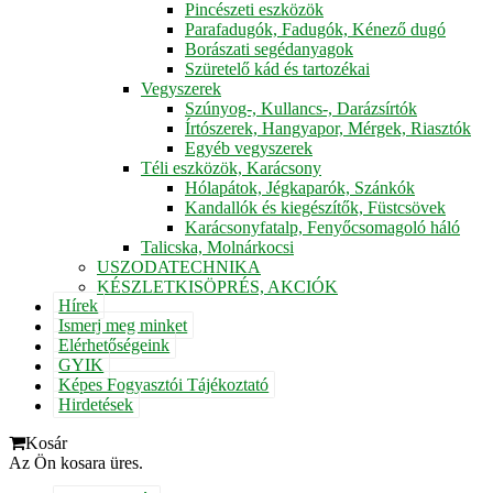
Pincészeti eszközök
Parafadugók, Fadugók, Kénező dugó
Borászati segédanyagok
Szüretelő kád és tartozékai
Vegyszerek
Szúnyog-, Kullancs-, Darázsírtók
Írtószerek, Hangyapor, Mérgek, Riasztók
Egyéb vegyszerek
Téli eszközök, Karácsony
Hólapátok, Jégkaparók, Szánkók
Kandallók és kiegészítők, Füstcsövek
Karácsonyfatalp, Fenyőcsomagoló háló
Talicska, Molnárkocsi
USZODATECHNIKA
KÉSZLETKISÖPRÉS, AKCIÓK
Hírek
Ismerj meg minket
Elérhetőségeink
GYIK
Képes Fogyasztói Tájékoztató
Hirdetések
Kosár
Az Ön kosara üres.