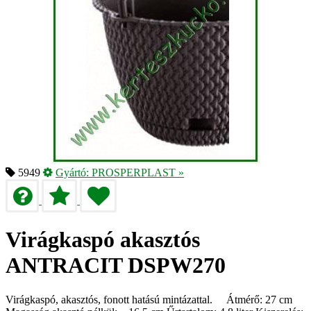
5949
Gyártó:
PROSPERPLAST
»
Virágkaspó akasztós
ANTRACIT DSPW270
Virágkaspó, akasztós, fonott hatású mintázattal. Átmérő: 27 cm