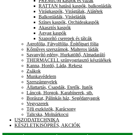
PRÉMIUM kaspók és vázák
RATTAN hatású kaspók, balkonládák
Virágkaspók, Virágtálak, Alátétek
Balkonládák, Virágládák
Színes kaspók, Orchideakaspók
Akasztós kaspók
Agyag kaspók
Szaporító cserepek és tálcák
Agrofólia, Fátyolfólia, Építőipari fólia
Kőműves szerszámok, Malteros ládák
Savanyító edény, Hurkatöltő, Almadaráló
THERMACELL szúnyogriasztó készülékek
Kanna, Hordó, Láda, Rekesz
Zsákok
Munkavédelem
Szerszámnyelek
Állattartás, Csapdák, Etetők, Itatók
Láncok, Horgok, Karabínerek, stb.
Borászat, Pálinkás ház, Segédanyagok
Vegyszerek
Téli eszközök, Karácsony
Talicska, Molnárkocsi
USZODATECHNIKA
KÉSZLETKISÖPRÉS, AKCIÓK