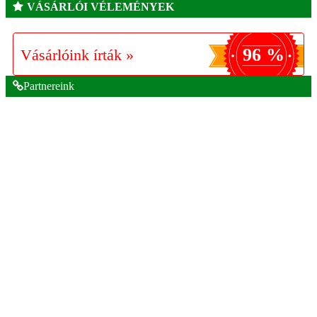
VÁSÁRLÓI VÉLEMÉNYEK
96 %
Vásárlóink írták »
Partnereink