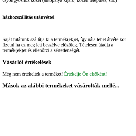
Gyöngyöshöz közel (autópálya kijáró, közeli település, stb.)
házhozszállítás utánvéttel
Saját futárunk szállítja ki a termék(ek)et, így nála lehet átvételkor
fizetni ha ez meg lett beszélve előzőleg. Tételesen átadja a
termék(ek)et és ellenőrzi a sértetlenségét.
Vásárlói értékelések
Még nem értékelték a terméket!
Értékelje Ön elsőként!
Mások az alábbi termékeket vásárolták mellé...