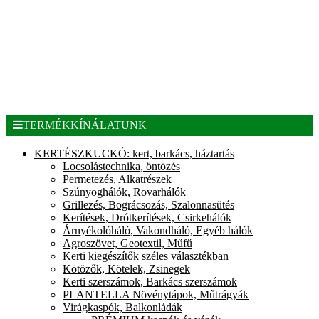
TERMÉKKÍNÁLATUNK
KERTÉSZKUCKÓ: kert, barkács, háztartás
Locsolástechnika, öntözés
Permetezés, Alkatrészek
Szúnyoghálók, Rovarhálók
Grillezés, Bográcsozás, Szalonnasütés
Kerítések, Drótkerítések, Csirkehálók
Árnyékolóháló, Vakondháló, Egyéb hálók
Agroszövet, Geotextil, Műfű
Kerti kiegészítők széles választékban
Kötözők, Kötelek, Zsinegek
Kerti szerszámok, Barkács szerszámok
PLANTELLA Növénytápok, Műtrágyák
Virágkaspók, Balkonládák