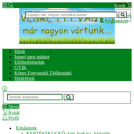
Kosár
Bejelentkezés
Regisztráció
Hírek
Ismerj meg minket
Elérhetőségeink
GYIK
Képes Fogyasztói Tájékoztató
Hirdetések
Menü
Kosár
Profil
Kínálatunk
KERTÉSZKUCKÓ: kert, barkács, háztartás