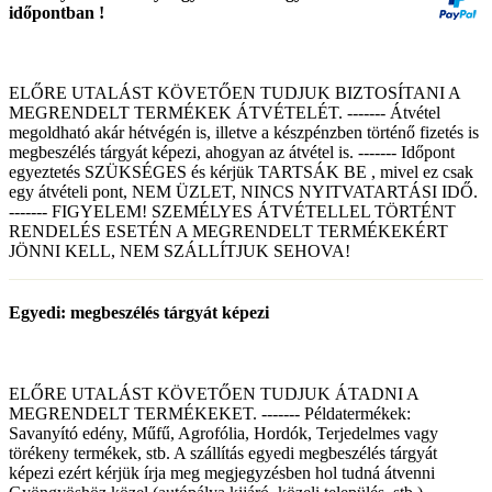
időpontban !
ELŐRE UTALÁST KÖVETŐEN TUDJUK BIZTOSÍTANI A
MEGRENDELT TERMÉKEK ÁTVÉTELÉT. ------- Átvétel
megoldható akár hétvégén is, illetve a készpénzben történő fizetés is
megbeszélés tárgyát képezi, ahogyan az átvétel is. ------- Időpont
egyeztetés SZÜKSÉGES és kérjük TARTSÁK BE , mivel ez csak
egy átvételi pont, NEM ÜZLET, NINCS NYITVATARTÁSI IDŐ.
------- FIGYELEM! SZEMÉLYES ÁTVÉTELLEL TÖRTÉNT
RENDELÉS ESETÉN A MEGRENDELT TERMÉKEKÉRT
JÖNNI KELL, NEM SZÁLLÍTJUK SEHOVA!
Egyedi: megbeszélés tárgyát képezi
ELŐRE UTALÁST KÖVETŐEN TUDJUK ÁTADNI A
MEGRENDELT TERMÉKEKET. ------- Példatermékek:
Savanyító edény, Műfű, Agrofólia, Hordók, Terjedelmes vagy
törékeny termékek, stb. A szállítás egyedi megbeszélés tárgyát
képezi ezért kérjük írja meg megjegyzésben hol tudná átvenni