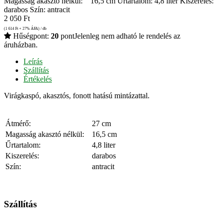
Magasság akasztó nélkül: 16,5 cm Űrtartalom: 4,8 liter Kiszerelés:
darabos Szín: antracit
2 050
Ft
(1 614
Ft
+ 27% ÁFA) / db
Hűségpont:
20
pont
Jelenleg nem adható le rendelés az
áruházban.
Leírás
Szállítás
Értékelés
Virágkaspó, akasztós, fonott hatású mintázattal.
Átmérő:
27 cm
Magasság akasztó nélkül:
16,5 cm
Űrtartalom:
4,8 liter
Kiszerelés:
darabos
Szín:
antracit
Szállítás