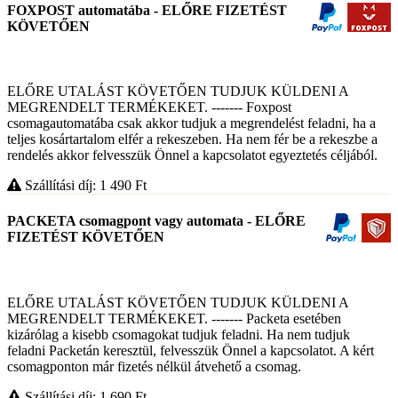
FOXPOST automatába - ELŐRE FIZETÉST
KÖVETŐEN
ELŐRE UTALÁST KÖVETŐEN TUDJUK KÜLDENI A
MEGRENDELT TERMÉKEKET. ------- Foxpost
csomagautomatába csak akkor tudjuk a megrendelést feladni, ha a
teljes kosártartalom elfér a rekeszeben. Ha nem fér be a rekeszbe a
rendelés akkor felvesszük Önnel a kapcsolatot egyeztetés céljából.
Szállítási díj: 1 490
Ft
PACKETA csomagpont vagy automata - ELŐRE
FIZETÉST KÖVETŐEN
ELŐRE UTALÁST KÖVETŐEN TUDJUK KÜLDENI A
MEGRENDELT TERMÉKEKET. ------- Packeta esetében
kizárólag a kisebb csomagokat tudjuk feladni. Ha nem tudjuk
feladni Packetán keresztül, felvesszük Önnel a kapcsolatot. A kért
csomagponton már fizetés nélkül átvehető a csomag.
Szállítási díj: 1 690
Ft