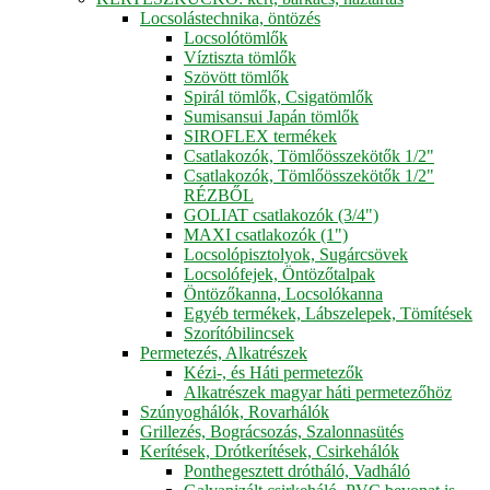
Locsolástechnika, öntözés
Locsolótömlők
Víztiszta tömlők
Szövött tömlők
Spirál tömlők, Csigatömlők
Sumisansui Japán tömlők
SIROFLEX termékek
Csatlakozók, Tömlőösszekötők 1/2"
Csatlakozók, Tömlőösszekötők 1/2"
RÉZBŐL
GOLIAT csatlakozók (3/4")
MAXI csatlakozók (1")
Locsolópisztolyok, Sugárcsövek
Locsolófejek, Öntözőtalpak
Öntözőkanna, Locsolókanna
Egyéb termékek, Lábszelepek, Tömítések
Szorítóbilincsek
Permetezés, Alkatrészek
Kézi-, és Háti permetezők
Alkatrészek magyar háti permetezőhöz
Szúnyoghálók, Rovarhálók
Grillezés, Bográcsozás, Szalonnasütés
Kerítések, Drótkerítések, Csirkehálók
Ponthegesztett drótháló, Vadháló