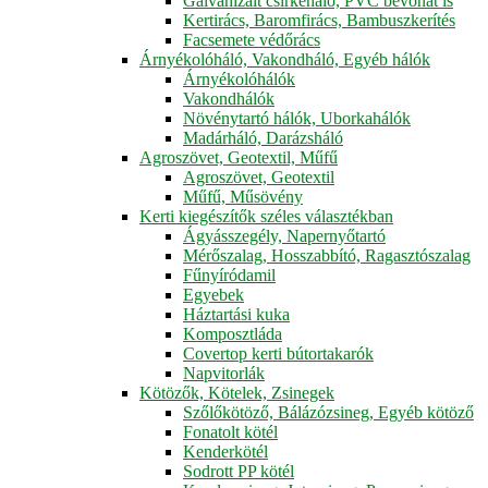
Galvanizált csirkeháló, PVC bevonat is
Kertirács, Baromfirács, Bambuszkerítés
Facsemete védőrács
Árnyékolóháló, Vakondháló, Egyéb hálók
Árnyékolóhálók
Vakondhálók
Növénytartó hálók, Uborkahálók
Madárháló, Darázsháló
Agroszövet, Geotextil, Műfű
Agroszövet, Geotextil
Műfű, Műsövény
Kerti kiegészítők széles választékban
Ágyásszegély, Napernyőtartó
Mérőszalag, Hosszabbító, Ragasztószalag
Fűnyíródamil
Egyebek
Háztartási kuka
Komposztláda
Covertop kerti bútortakarók
Napvitorlák
Kötözők, Kötelek, Zsinegek
Szőlőkötöző, Bálázózsineg, Egyéb kötöző
Fonatolt kötél
Kenderkötél
Sodrott PP kötél