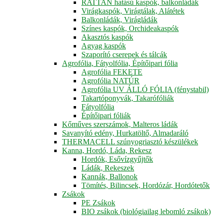
RATTAN hatású kaspók, balkonládák
Virágkaspók, Virágtálak, Alátétek
Balkonládák, Virágládák
Színes kaspók, Orchideakaspók
Akasztós kaspók
Agyag kaspók
Szaporító cserepek és tálcák
Agrofólia, Fátyolfólia, Építőipari fólia
Agrofólia FEKETE
Agrofólia NATÚR
Agrofólia UV ÁLLÓ FÓLIA (fénystabil)
Takartóponyvák, Takarófóliák
Fátyolfólia
Építőipari fóliák
Kőműves szerszámok, Malteros ládák
Savanyító edény, Hurkatöltő, Almadaráló
THERMACELL szúnyogriasztó készülékek
Kanna, Hordó, Láda, Rekesz
Hordók, Esővízgyűjtők
Ládák, Rekeszek
Kannák, Ballonok
Tömítés, Bilincsek, Hordózár, Hordótetők
Zsákok
PE Zsákok
BIO zsákok (biológiailag lebomló zsákok)