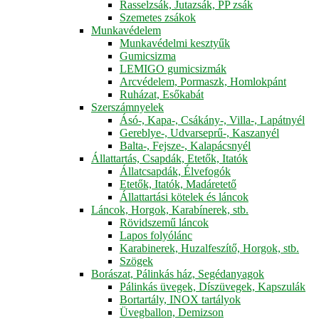
Rasselzsák, Jutazsák, PP zsák
Szemetes zsákok
Munkavédelem
Munkavédelmi kesztyűk
Gumicsizma
LEMIGO gumicsizmák
Arcvédelem, Pormaszk, Homlokpánt
Ruházat, Esőkabát
Szerszámnyelek
Ásó-, Kapa-, Csákány-, Villa-, Lapátnyél
Gereblye-, Udvarseprű-, Kaszanyél
Balta-, Fejsze-, Kalapácsnyél
Állattartás, Csapdák, Etetők, Itatók
Állatcsapdák, Élvefogók
Etetők, Itatók, Madáretető
Állattartási kötelek és láncok
Láncok, Horgok, Karabínerek, stb.
Rövidszemű láncok
Lapos folyólánc
Karabinerek, Huzalfeszítő, Horgok, stb.
Szögek
Borászat, Pálinkás ház, Segédanyagok
Pálinkás üvegek, Díszüvegek, Kapszulák
Bortartály, INOX tartályok
Üvegballon, Demizson