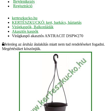
Bejelentkezés
Regisztráció
kerteszkucko.hu
KERTÉSZKUCKÓ: kert, barkács, háztartás
Virágkaspók, Balkonládák
Akasztós kaspók
Virágkaspó akasztós ANTRACIT DSPW270
Jelenleg az áruház átalakítás miatt nem tud rendeléseket fogadni.
Megértésüket köszönjük.