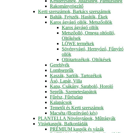
Kenderzsineg, Jutazsineg, Pamuzsineg
Rakományrögzítő
Kerti szerszámok, Barkács szerszámok
Balták, Fejszék, Hasítók, Ékek
Karos ágvágó ollók, Metszőollók
Karos ágvágó ollók
Metszőolló, Omega oltóolló,
Oltókések
LÖWE termékek
Sövényvágó, Hernyózó, Fűnyíró
ollók
Ollótartozékok, Oltókések
Gereblyék
Lombseprűk
Kaszák, Sarlók, Tartozékok
Ásó, Lapát, Villa
Kapa, Csákány, Saraboló, Horoló
Seprűk, Szemeteslapátok
Fűrész, Fűrészlap
Kalapácsok
Temetői és Kerti szerszámok
Macséta (Bozótvágó kés)
PLANTELLA Növénytápok, Műtrágyák
Virágkaspók, Balkonládák
PRÉMIUM kaspók és vázák