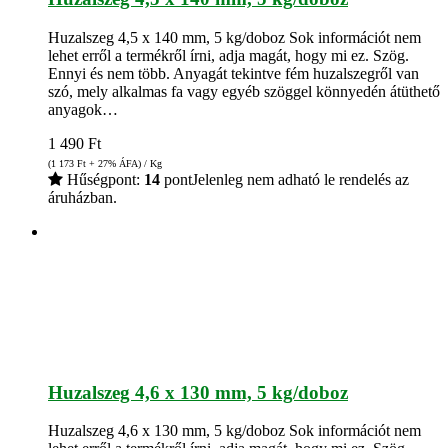
Huzalszeg 4,5 x 140 mm, 5 kg/doboz Sok információt nem
lehet erről a termékről írni, adja magát, hogy mi ez. Szög.
Ennyi és nem több. Anyagát tekintve fém huzalszegről van
szó, mely alkalmas fa vagy egyéb szöggel könnyedén átüthető
anyagok…
1 490
Ft
(1 173
Ft
+ 27% ÁFA) / Kg
Hűségpont:
14
pont
Jelenleg nem adható le rendelés az
áruházban.
Huzalszeg 4,6 x 130 mm, 5 kg/doboz
Huzalszeg 4,6 x 130 mm, 5 kg/doboz Sok információt nem