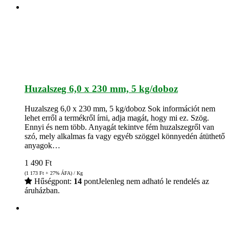
Huzalszeg 6,0 x 230 mm, 5 kg/doboz
Huzalszeg 6,0 x 230 mm, 5 kg/doboz Sok információt nem
lehet erről a termékről írni, adja magát, hogy mi ez. Szög.
Ennyi és nem több. Anyagát tekintve fém huzalszegről van
szó, mely alkalmas fa vagy egyéb szöggel könnyedén átüthető
anyagok…
1 490
Ft
(1 173
Ft
+ 27% ÁFA) / Kg
Hűségpont:
14
pont
Jelenleg nem adható le rendelés az
áruházban.