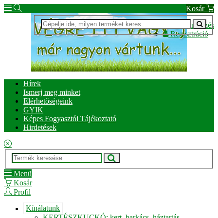
Kosár
Bejelentkezés
Regisztráció
Hírek
Ismerj meg minket
Elérhetőségeink
GYIK
Képes Fogyasztói Tájékoztató
Hirdetések
Menü
Kosár
Profil
Kínálatunk
KERTÉSZKUCKÓ: kert, barkács, háztartás