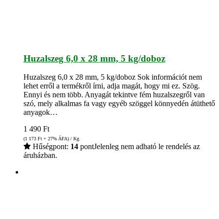
Huzalszeg 6,0 x 28 mm, 5 kg/doboz
Huzalszeg 6,0 x 28 mm, 5 kg/doboz Sok információt nem
lehet erről a termékről írni, adja magát, hogy mi ez. Szög.
Ennyi és nem több. Anyagát tekintve fém huzalszegről van
szó, mely alkalmas fa vagy egyéb szöggel könnyedén átüthető
anyagok…
1 490
Ft
(1 173
Ft
+ 27% ÁFA) / Kg
Hűségpont:
14
pont
Jelenleg nem adható le rendelés az
áruházban.