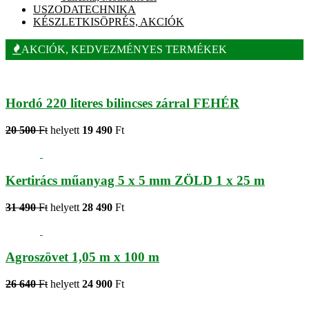
USZODATECHNIKA
KÉSZLETKISÖPRÉS, AKCIÓK
AKCIÓK, KEDVEZMÉNYES TERMÉKEK
Hordó 220 literes bilincses zárral FEHÉR
20 500
Ft
helyett
19 490
Ft
Kertirács műanyag 5 x 5 mm ZÖLD 1 x 25 m
31 490
Ft
helyett
28 490
Ft
Agroszövet 1,05 m x 100 m
26 640
Ft
helyett
24 900
Ft