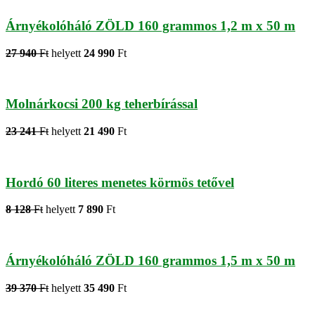
Árnyékolóháló ZÖLD 160 grammos 1,2 m x 50 m
27 940
Ft
helyett
24 990
Ft
Molnárkocsi 200 kg teherbírással
23 241
Ft
helyett
21 490
Ft
Hordó 60 literes menetes körmös tetővel
8 128
Ft
helyett
7 890
Ft
Árnyékolóháló ZÖLD 160 grammos 1,5 m x 50 m
39 370
Ft
helyett
35 490
Ft