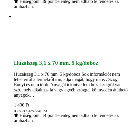
Hűségpont:
19
pont
Jelenleg nem adható le rendelés az
áruházban.
Huzalszeg 3,1 x 70 mm, 5 kg/doboz
Huzalszeg 3,1 x 70 mm, 5 kg/doboz Sok információt nem
lehet erről a termékről írni, adja magát, hogy mi ez. Szög.
Ennyi és nem több. Anyagát tekintve fém huzalszegről van
szó, mely alkalmas fa vagy egyéb szöggel könnyedén átüthető
anyagok…
1 490
Ft
(1 173
Ft
+ 27% ÁFA) / Kg
Hűségpont:
14
pont
Jelenleg nem adható le rendelés az
áruházban.