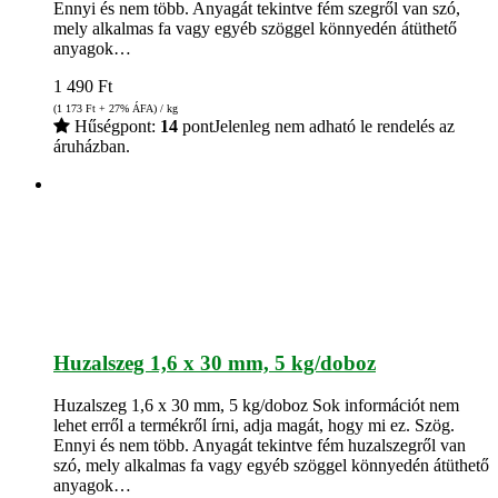
Ennyi és nem több. Anyagát tekintve fém szegről van szó,
mely alkalmas fa vagy egyéb szöggel könnyedén átüthető
anyagok…
1 490
Ft
(1 173
Ft
+ 27% ÁFA) / kg
Hűségpont:
14
pont
Jelenleg nem adható le rendelés az
áruházban.
Huzalszeg 1,6 x 30 mm, 5 kg/doboz
Huzalszeg 1,6 x 30 mm, 5 kg/doboz Sok információt nem
lehet erről a termékről írni, adja magát, hogy mi ez. Szög.
Ennyi és nem több. Anyagát tekintve fém huzalszegről van
szó, mely alkalmas fa vagy egyéb szöggel könnyedén átüthető
anyagok…