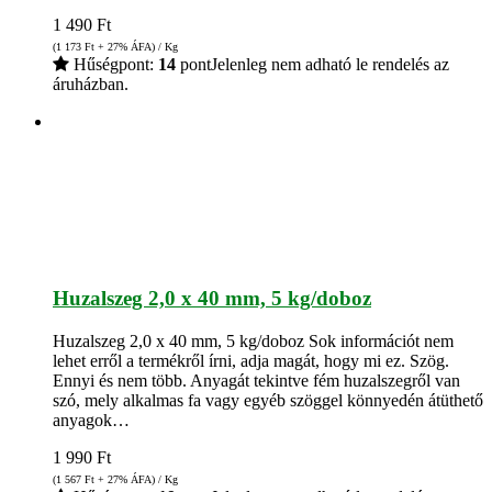
1 490
Ft
(1 173
Ft
+ 27% ÁFA) / Kg
Hűségpont:
14
pont
Jelenleg nem adható le rendelés az
áruházban.
Huzalszeg 2,0 x 40 mm, 5 kg/doboz
Huzalszeg 2,0 x 40 mm, 5 kg/doboz Sok információt nem
lehet erről a termékről írni, adja magát, hogy mi ez. Szög.
Ennyi és nem több. Anyagát tekintve fém huzalszegről van
szó, mely alkalmas fa vagy egyéb szöggel könnyedén átüthető
anyagok…
1 990
Ft
(1 567
Ft
+ 27% ÁFA) / Kg