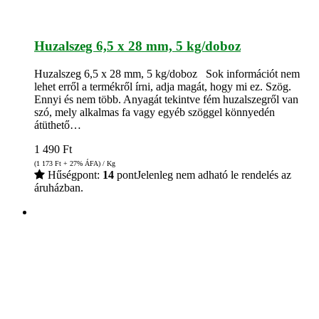
Huzalszeg 6,5 x 28 mm, 5 kg/doboz
Huzalszeg 6,5 x 28 mm, 5 kg/doboz Sok információt nem
lehet erről a termékről írni, adja magát, hogy mi ez. Szög.
Ennyi és nem több. Anyagát tekintve fém huzalszegről van
szó, mely alkalmas fa vagy egyéb szöggel könnyedén
átüthető…
1 490
Ft
(1 173
Ft
+ 27% ÁFA) / Kg
Hűségpont:
14
pont
Jelenleg nem adható le rendelés az
áruházban.