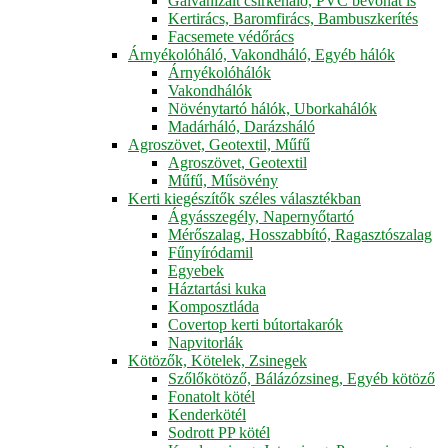
Galvanizált csirkeháló, PVC bevonat is
Kertirács, Baromfirács, Bambuszkerítés
Facsemete védőrács
Árnyékolóháló, Vakondháló, Egyéb hálók
Árnyékolóhálók
Vakondhálók
Növénytartó hálók, Uborkahálók
Madárháló, Darázsháló
Agroszövet, Geotextil, Műfű
Agroszövet, Geotextil
Műfű, Műsövény
Kerti kiegészítők széles választékban
Ágyásszegély, Napernyőtartó
Mérőszalag, Hosszabbító, Ragasztószalag
Fűnyíródamil
Egyebek
Háztartási kuka
Komposztláda
Covertop kerti bútortakarók
Napvitorlák
Kötözők, Kötelek, Zsinegek
Szőlőkötöző, Bálázózsineg, Egyéb kötöző
Fonatolt kötél
Kenderkötél
Sodrott PP kötél