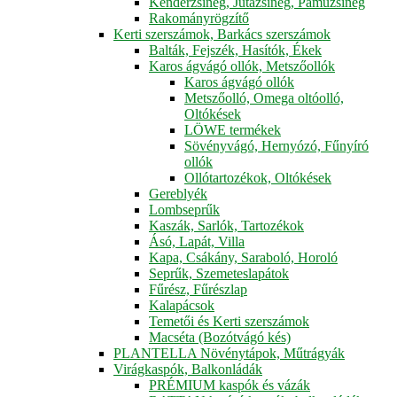
Kenderzsineg, Jutazsineg, Pamuzsineg
Rakományrögzítő
Kerti szerszámok, Barkács szerszámok
Balták, Fejszék, Hasítók, Ékek
Karos ágvágó ollók, Metszőollók
Karos ágvágó ollók
Metszőolló, Omega oltóolló,
Oltókések
LÖWE termékek
Sövényvágó, Hernyózó, Fűnyíró
ollók
Ollótartozékok, Oltókések
Gereblyék
Lombseprűk
Kaszák, Sarlók, Tartozékok
Ásó, Lapát, Villa
Kapa, Csákány, Saraboló, Horoló
Seprűk, Szemeteslapátok
Fűrész, Fűrészlap
Kalapácsok
Temetői és Kerti szerszámok
Macséta (Bozótvágó kés)
PLANTELLA Növénytápok, Műtrágyák
Virágkaspók, Balkonládák
PRÉMIUM kaspók és vázák