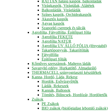
RATTAN hatású kaspók, balkonládák
Virágkaspók, Virágtálak, Alátétek
Balkonládák, Virágládák
Színes kaspók, Orchideakaspók
Akasztós kaspók
Agyag kaspók
Szaporító cserepek és tálcák
Agrofólia, Fátyolfólia, Építőipari fólia
Agrofólia FEKETE
Agrofólia NATÚR
Agrofólia UV ÁLLÓ FÓLIA (fénystabil)
Takartóponyvák, Takarófóliák
Fátyolfólia
Építőipari fóliák
Kőműves szerszámok, Malteros ládák
Savanyító edény, Hurkatöltő, Almadaráló
THERMACELL szúnyogriasztó készülékek
Kanna, Hordó, Láda, Rekesz
Hordók, Esővízgyűjtők
Ládák, Rekeszek
Kannák, Ballonok
Tömítés, Bilincsek, Hordózár, Hordótetők
Zsákok
PE Zsákok
BIO zsákok (biológiailag lebomló zsákok)