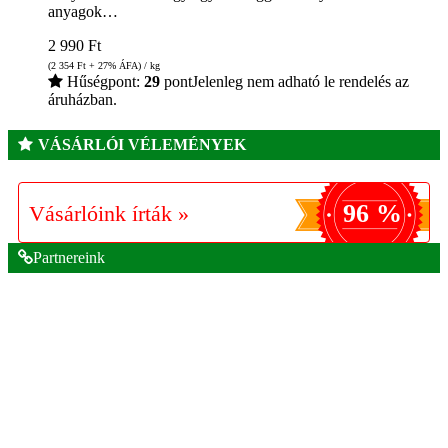
anyagok…
2 990
Ft
(2 354
Ft
+ 27% ÁFA) / kg
Hűségpont:
29
pont
Jelenleg nem adható le rendelés az
áruházban.
VÁSÁRLÓI VÉLEMÉNYEK
96 %
Vásárlóink írták »
Partnereink