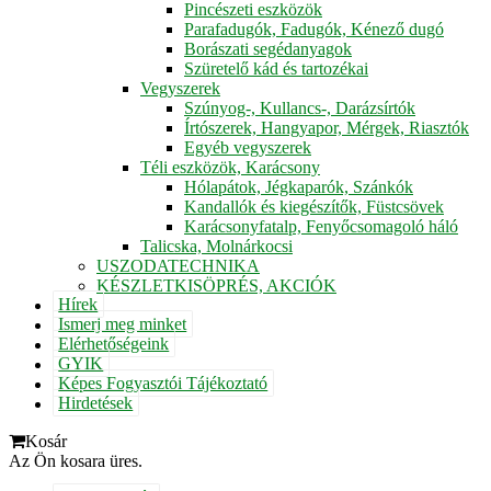
Pincészeti eszközök
Parafadugók, Fadugók, Kénező dugó
Borászati segédanyagok
Szüretelő kád és tartozékai
Vegyszerek
Szúnyog-, Kullancs-, Darázsírtók
Írtószerek, Hangyapor, Mérgek, Riasztók
Egyéb vegyszerek
Téli eszközök, Karácsony
Hólapátok, Jégkaparók, Szánkók
Kandallók és kiegészítők, Füstcsövek
Karácsonyfatalp, Fenyőcsomagoló háló
Talicska, Molnárkocsi
USZODATECHNIKA
KÉSZLETKISÖPRÉS, AKCIÓK
Hírek
Ismerj meg minket
Elérhetőségeink
GYIK
Képes Fogyasztói Tájékoztató
Hirdetések
Kosár
Az Ön kosara üres.