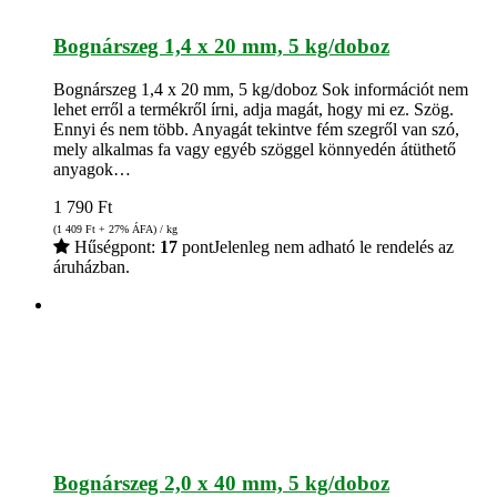
Bognárszeg 1,4 x 20 mm, 5 kg/doboz
Bognárszeg 1,4 x 20 mm, 5 kg/doboz Sok információt nem
lehet erről a termékről írni, adja magát, hogy mi ez. Szög.
Ennyi és nem több. Anyagát tekintve fém szegről van szó,
mely alkalmas fa vagy egyéb szöggel könnyedén átüthető
anyagok…
1 790
Ft
(1 409
Ft
+ 27% ÁFA) / kg
Hűségpont:
17
pont
Jelenleg nem adható le rendelés az
áruházban.
Bognárszeg 2,0 x 40 mm, 5 kg/doboz