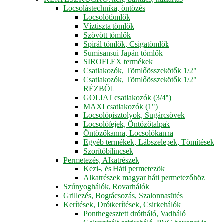
Locsolástechnika, öntözés
Locsolótömlők
Víztiszta tömlők
Szövött tömlők
Spirál tömlők, Csigatömlők
Sumisansui Japán tömlők
SIROFLEX termékek
Csatlakozók, Tömlőösszekötők 1/2"
Csatlakozók, Tömlőösszekötők 1/2"
RÉZBŐL
GOLIAT csatlakozók (3/4")
MAXI csatlakozók (1")
Locsolópisztolyok, Sugárcsövek
Locsolófejek, Öntözőtalpak
Öntözőkanna, Locsolókanna
Egyéb termékek, Lábszelepek, Tömítések
Szorítóbilincsek
Permetezés, Alkatrészek
Kézi-, és Háti permetezők
Alkatrészek magyar háti permetezőhöz
Szúnyoghálók, Rovarhálók
Grillezés, Bográcsozás, Szalonnasütés
Kerítések, Drótkerítések, Csirkehálók
Ponthegesztett drótháló, Vadháló