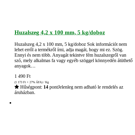
Huzalszeg 4,2 x 100 mm, 5 kg/doboz
Huzalszeg 4,2 x 100 mm, 5 kg/doboz Sok információt nem
lehet erről a termékről írni, adja magát, hogy mi ez. Szög.
Ennyi és nem több. Anyagát tekintve fém huzalszegről van
szó, mely alkalmas fa vagy egyéb szöggel könnyedén átüthető
anyagok…
1 490
Ft
(1 173
Ft
+ 27% ÁFA) / Kg
Hűségpont:
14
pont
Jelenleg nem adható le rendelés az
áruházban.