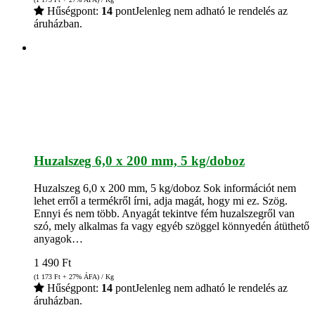
Hűségpont:
14
pont
Jelenleg nem adható le rendelés az
áruházban.
Huzalszeg 6,0 x 200 mm, 5 kg/doboz
Huzalszeg 6,0 x 200 mm, 5 kg/doboz Sok információt nem
lehet erről a termékről írni, adja magát, hogy mi ez. Szög.
Ennyi és nem több. Anyagát tekintve fém huzalszegről van
szó, mely alkalmas fa vagy egyéb szöggel könnyedén átüthető
anyagok…
1 490
Ft
(1 173
Ft
+ 27% ÁFA) / Kg
Hűségpont:
14
pont
Jelenleg nem adható le rendelés az
áruházban.