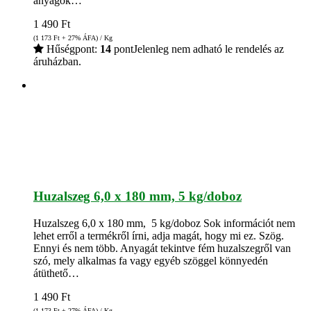
anyagok…
1 490
Ft
(1 173
Ft
+ 27% ÁFA) / Kg
Hűségpont:
14
pont
Jelenleg nem adható le rendelés az
áruházban.
Huzalszeg 6,0 x 180 mm, 5 kg/doboz
Huzalszeg 6,0 x 180 mm, 5 kg/doboz Sok információt nem
lehet erről a termékről írni, adja magát, hogy mi ez. Szög.
Ennyi és nem több. Anyagát tekintve fém huzalszegről van
szó, mely alkalmas fa vagy egyéb szöggel könnyedén
átüthető…
1 490
Ft
(1 173
Ft
+ 27% ÁFA) / Kg