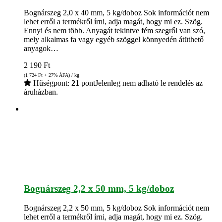
Bognárszeg 2,0 x 40 mm, 5 kg/doboz Sok információt nem
lehet erről a termékről írni, adja magát, hogy mi ez. Szög.
Ennyi és nem több. Anyagát tekintve fém szegről van szó,
mely alkalmas fa vagy egyéb szöggel könnyedén átüthető
anyagok…
2 190
Ft
(1 724
Ft
+ 27% ÁFA) / kg
Hűségpont:
21
pont
Jelenleg nem adható le rendelés az
áruházban.
Bognárszeg 2,2 x 50 mm, 5 kg/doboz
Bognárszeg 2,2 x 50 mm, 5 kg/doboz Sok információt nem
lehet erről a termékről írni, adja magát, hogy mi ez. Szög.