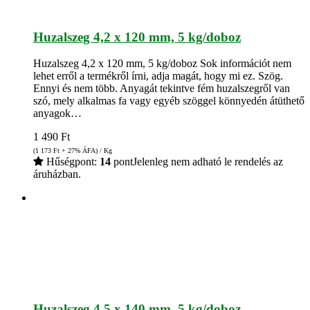
Huzalszeg 4,2 x 120 mm, 5 kg/doboz
Huzalszeg 4,2 x 120 mm, 5 kg/doboz Sok információt nem
lehet erről a termékről írni, adja magát, hogy mi ez. Szög.
Ennyi és nem több. Anyagát tekintve fém huzalszegről van
szó, mely alkalmas fa vagy egyéb szöggel könnyedén átüthető
anyagok…
1 490
Ft
(1 173
Ft
+ 27% ÁFA) / Kg
Hűségpont:
14
pont
Jelenleg nem adható le rendelés az
áruházban.
Huzalszeg 4,5 x 140 mm, 5 kg/doboz