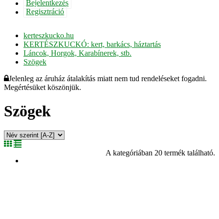
Bejelentkezés
Regisztráció
kerteszkucko.hu
KERTÉSZKUCKÓ: kert, barkács, háztartás
Láncok, Horgok, Karabínerek, stb.
Szögek
Jelenleg az áruház átalakítás miatt nem tud rendeléseket fogadni.
Megértésüket köszönjük.
Szögek
A kategóriában 20 termék található.