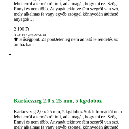
lehet erről a termékről írni, adja magát, hogy mi ez. Szög.
Ennyi és nem több. Anyagát tekintve fém szegről van szó,
mely alkalmas fa vagy egyéb szöggel könnyedén átüthető
anyagok…
2 190
Ft
(1 724
Ft
+ 27% ÁFA) / kg
Hűségpont:
21
pont
Jelenleg nem adható le rendelés az
áruházban.
Kartácsszeg 2,0 x 25 mm, 5 kg/doboz
Kartácsszeg 2,0 x 25 mm, 5 kg/doboz Sok információt nem
lehet erről a termékről írni, adja magát, hogy mi ez. Szög.
Ennyi és nem több. Anyagát tekintve fém szegről van szó,
mely alkalmas fa vagy egyéb szöggel könnyedén átüthető