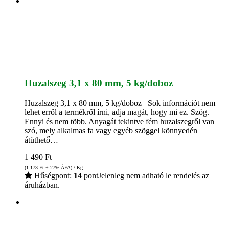
Huzalszeg 3,1 x 80 mm, 5 kg/doboz
Huzalszeg 3,1 x 80 mm, 5 kg/doboz Sok információt nem
lehet erről a termékről írni, adja magát, hogy mi ez. Szög.
Ennyi és nem több. Anyagát tekintve fém huzalszegről van
szó, mely alkalmas fa vagy egyéb szöggel könnyedén
átüthető…
1 490
Ft
(1 173
Ft
+ 27% ÁFA) / Kg
Hűségpont:
14
pont
Jelenleg nem adható le rendelés az
áruházban.