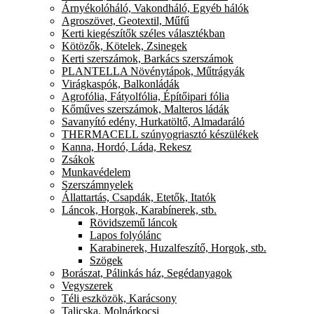
Árnyékolóháló, Vakondháló, Egyéb hálók
Agroszövet, Geotextil, Műfű
Kerti kiegészítők széles választékban
Kötözők, Kötelek, Zsinegek
Kerti szerszámok, Barkács szerszámok
PLANTELLA Növénytápok, Műtrágyák
Virágkaspók, Balkonládák
Agrofólia, Fátyolfólia, Építőipari fólia
Kőműves szerszámok, Malteros ládák
Savanyító edény, Hurkatöltő, Almadaráló
THERMACELL szúnyogriasztó készülékek
Kanna, Hordó, Láda, Rekesz
Zsákok
Munkavédelem
Szerszámnyelek
Állattartás, Csapdák, Etetők, Itatók
Láncok, Horgok, Karabínerek, stb.
Rövidszemű láncok
Lapos folyólánc
Karabinerek, Huzalfeszítő, Horgok, stb.
Szögek
Borászat, Pálinkás ház, Segédanyagok
Vegyszerek
Téli eszközök, Karácsony
Talicska, Molnárkocsi