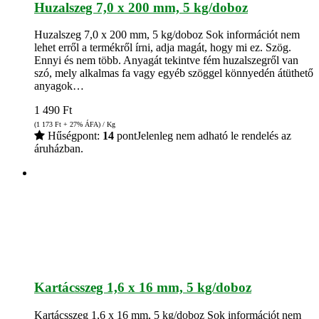
Huzalszeg 7,0 x 200 mm, 5 kg/doboz
Huzalszeg 7,0 x 200 mm, 5 kg/doboz Sok információt nem
lehet erről a termékről írni, adja magát, hogy mi ez. Szög.
Ennyi és nem több. Anyagát tekintve fém huzalszegről van
szó, mely alkalmas fa vagy egyéb szöggel könnyedén átüthető
anyagok…
1 490
Ft
(1 173
Ft
+ 27% ÁFA) / Kg
Hűségpont:
14
pont
Jelenleg nem adható le rendelés az
áruházban.
Kartácsszeg 1,6 x 16 mm, 5 kg/doboz
Kartácsszeg 1,6 x 16 mm, 5 kg/doboz Sok információt nem