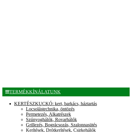
TERMÉKKÍNÁLATUNK
KERTÉSZKUCKÓ: kert, barkács, háztartás
Locsolástechnika, öntözés
Permetezés, Alkatrészek
Szúnyoghálók, Rovarhálók
Grillezés, Bográcsozás, Szalonnasütés
Kerítések, Drótkerítések, Csirkehálók