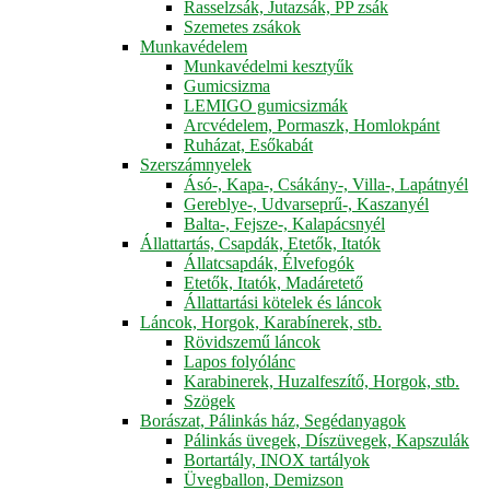
Rasselzsák, Jutazsák, PP zsák
Szemetes zsákok
Munkavédelem
Munkavédelmi kesztyűk
Gumicsizma
LEMIGO gumicsizmák
Arcvédelem, Pormaszk, Homlokpánt
Ruházat, Esőkabát
Szerszámnyelek
Ásó-, Kapa-, Csákány-, Villa-, Lapátnyél
Gereblye-, Udvarseprű-, Kaszanyél
Balta-, Fejsze-, Kalapácsnyél
Állattartás, Csapdák, Etetők, Itatók
Állatcsapdák, Élvefogók
Etetők, Itatók, Madáretető
Állattartási kötelek és láncok
Láncok, Horgok, Karabínerek, stb.
Rövidszemű láncok
Lapos folyólánc
Karabinerek, Huzalfeszítő, Horgok, stb.
Szögek
Borászat, Pálinkás ház, Segédanyagok
Pálinkás üvegek, Díszüvegek, Kapszulák
Bortartály, INOX tartályok
Üvegballon, Demizson