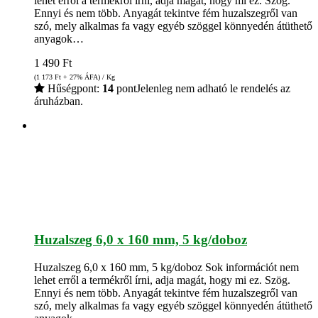
lehet erről a termékről írni, adja magát, hogy mi ez. Szög.
Ennyi és nem több. Anyagát tekintve fém huzalszegről van
szó, mely alkalmas fa vagy egyéb szöggel könnyedén átüthető
anyagok…
1 490
Ft
(1 173
Ft
+ 27% ÁFA) / Kg
Hűségpont:
14
pont
Jelenleg nem adható le rendelés az
áruházban.
Huzalszeg 6,0 x 160 mm, 5 kg/doboz
Huzalszeg 6,0 x 160 mm, 5 kg/doboz Sok információt nem
lehet erről a termékről írni, adja magát, hogy mi ez. Szög.
Ennyi és nem több. Anyagát tekintve fém huzalszegről van
szó, mely alkalmas fa vagy egyéb szöggel könnyedén átüthető