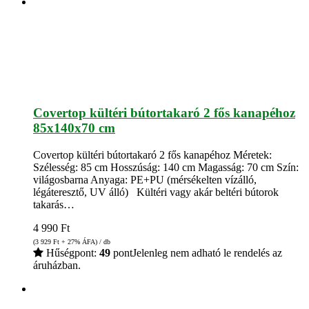
Covertop kültéri bútortakaró 2 fős kanapéhoz
85x140x70 cm
Covertop kültéri bútortakaró 2 fős kanapéhoz Méretek:
Szélesség: 85 cm Hosszúság: 140 cm Magasság: 70 cm Szín:
világosbarna Anyaga: PE+PU (mérsékelten vízálló,
légáteresztő, UV álló) Kültéri vagy akár beltéri bútorok
takarás…
4 990
Ft
(3 929
Ft
+ 27% ÁFA) / db
Hűségpont:
49
pont
Jelenleg nem adható le rendelés az
áruházban.