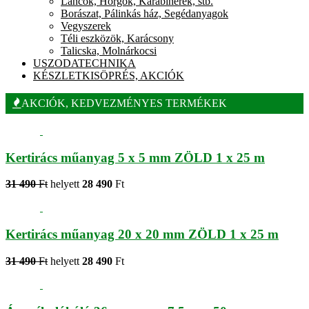
Láncok, Horgok, Karabínerek, stb.
Borászat, Pálinkás ház, Segédanyagok
Vegyszerek
Téli eszközök, Karácsony
Talicska, Molnárkocsi
USZODATECHNIKA
KÉSZLETKISÖPRÉS, AKCIÓK
AKCIÓK, KEDVEZMÉNYES TERMÉKEK
Kertirács műanyag 5 x 5 mm ZÖLD 1 x 25 m
31 490
Ft
helyett
28 490
Ft
Kertirács műanyag 20 x 20 mm ZÖLD 1 x 25 m
31 490
Ft
helyett
28 490
Ft