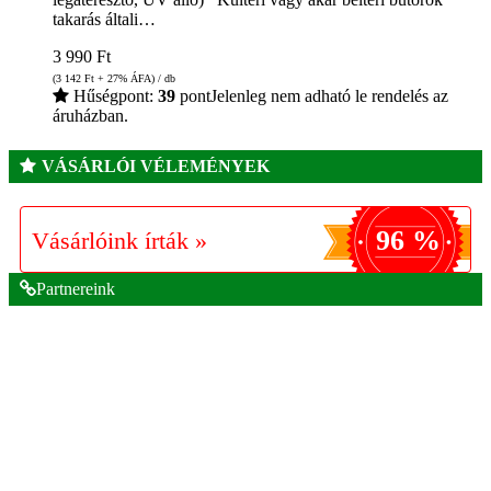
takarás általi…
3 990
Ft
(3 142
Ft
+ 27% ÁFA) / db
Hűségpont:
39
pont
Jelenleg nem adható le rendelés az
áruházban.
VÁSÁRLÓI VÉLEMÉNYEK
96 %
Vásárlóink írták »
Partnereink