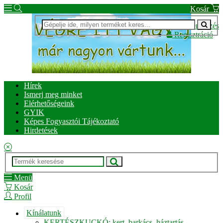
Kosár
Bejelentkezés
Regisztráció
Hírek
Ismerj meg minket
Elérhetőségeink
GYIK
Képes Fogyasztói Tájékoztató
Hirdetések
Menü
Kosár
Profil
Kínálatunk
KERTÉSZKUCKÓ: kert, barkács, háztartás