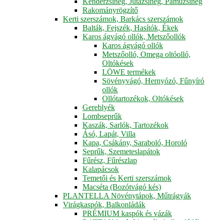
Kenderzsineg, Jutazsineg, Pamuzsineg
Rakományrögzítő
Kerti szerszámok, Barkács szerszámok
Balták, Fejszék, Hasítók, Ékek
Karos ágvágó ollók, Metszőollók
Karos ágvágó ollók
Metszőolló, Omega oltóolló,
Oltókések
LÖWE termékek
Sövényvágó, Hernyózó, Fűnyíró
ollók
Ollótartozékok, Oltókések
Gereblyék
Lombseprűk
Kaszák, Sarlók, Tartozékok
Ásó, Lapát, Villa
Kapa, Csákány, Saraboló, Horoló
Seprűk, Szemeteslapátok
Fűrész, Fűrészlap
Kalapácsok
Temetői és Kerti szerszámok
Macséta (Bozótvágó kés)
PLANTELLA Növénytápok, Műtrágyák
Virágkaspók, Balkonládák
PRÉMIUM kaspók és vázák