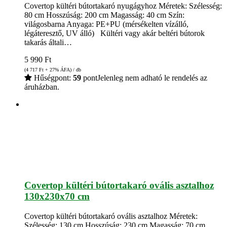
Covertop kültéri bútortakaró nyugágyhoz Méretek: Szélesség:
80 cm Hosszúság: 200 cm Magasság: 40 cm Szín:
világosbarna Anyaga: PE+PU (mérsékelten vízálló,
légáteresztő, UV álló) Kültéri vagy akár beltéri bútorok
takarás általi…
5 990
Ft
(4 717
Ft
+ 27% ÁFA) / db
Hűségpont:
59
pont
Jelenleg nem adható le rendelés az
áruházban.
Covertop kültéri bútortakaró ovális asztalhoz
130x230x70 cm
Covertop kültéri bútortakaró ovális asztalhoz Méretek:
Szélesség: 130 cm Hosszúság: 230 cm Magasság: 70 cm