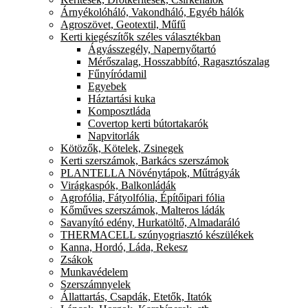
Árnyékolóháló, Vakondháló, Egyéb hálók
Agroszövet, Geotextil, Műfű
Kerti kiegészítők széles választékban
Ágyásszegély, Napernyőtartó
Mérőszalag, Hosszabbító, Ragasztószalag
Fűnyíródamil
Egyebek
Háztartási kuka
Komposztláda
Covertop kerti bútortakarók
Napvitorlák
Kötözők, Kötelek, Zsinegek
Kerti szerszámok, Barkács szerszámok
PLANTELLA Növénytápok, Műtrágyák
Virágkaspók, Balkonládák
Agrofólia, Fátyolfólia, Építőipari fólia
Kőműves szerszámok, Malteros ládák
Savanyító edény, Hurkatöltő, Almadaráló
THERMACELL szúnyogriasztó készülékek
Kanna, Hordó, Láda, Rekesz
Zsákok
Munkavédelem
Szerszámnyelek
Állattartás, Csapdák, Etetők, Itatók