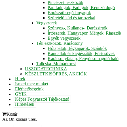
Pincészeti eszközök
Parafadugók, Fadugók, Kénező dugó
Borászati segédanyagok
Szüretelő kád és tartozékai
Vegyszerek
Szúnyog-, Kullancs-, Darázsírtók
Írtószerek, Hangyapor, Mérgek, Riasztók
Egyéb vegyszerek
Téli eszközök, Karácsony
Hólapátok, Jégkaparók, Szánkók
Kandallók és kiegészítők, Füstcsövek
Karácsonyfatalp, Fenyőcsomagoló háló
Talicska, Molnárkocsi
USZODATECHNIKA
KÉSZLETKISÖPRÉS, AKCIÓK
Hírek
Ismerj meg minket
Elérhetőségeink
GYIK
Képes Fogyasztói Tájékoztató
Hirdetések
Kosár
Az Ön kosara üres.