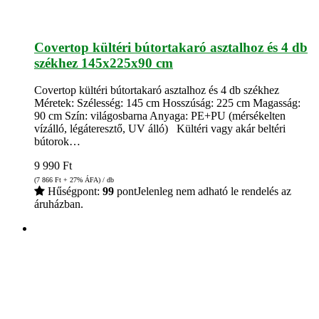
Covertop kültéri bútortakaró asztalhoz és 4 db
székhez 145x225x90 cm
Covertop kültéri bútortakaró asztalhoz és 4 db székhez
Méretek: Szélesség: 145 cm Hosszúság: 225 cm Magasság:
90 cm Szín: világosbarna Anyaga: PE+PU (mérsékelten
vízálló, légáteresztő, UV álló) Kültéri vagy akár beltéri
bútorok…
9 990
Ft
(7 866
Ft
+ 27% ÁFA) / db
Hűségpont:
99
pont
Jelenleg nem adható le rendelés az
áruházban.