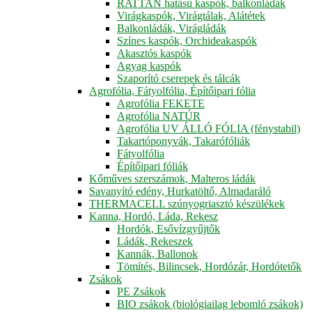
RATTAN hatású kaspók, balkonládák
Virágkaspók, Virágtálak, Alátétek
Balkonládák, Virágládák
Színes kaspók, Orchideakaspók
Akasztós kaspók
Agyag kaspók
Szaporító cserepek és tálcák
Agrofólia, Fátyolfólia, Építőipari fólia
Agrofólia FEKETE
Agrofólia NATÚR
Agrofólia UV ÁLLÓ FÓLIA (fénystabil)
Takartóponyvák, Takarófóliák
Fátyolfólia
Építőipari fóliák
Kőműves szerszámok, Malteros ládák
Savanyító edény, Hurkatöltő, Almadaráló
THERMACELL szúnyogriasztó készülékek
Kanna, Hordó, Láda, Rekesz
Hordók, Esővízgyűjtők
Ládák, Rekeszek
Kannák, Ballonok
Tömítés, Bilincsek, Hordózár, Hordótetők
Zsákok
PE Zsákok
BIO zsákok (biológiailag lebomló zsákok)