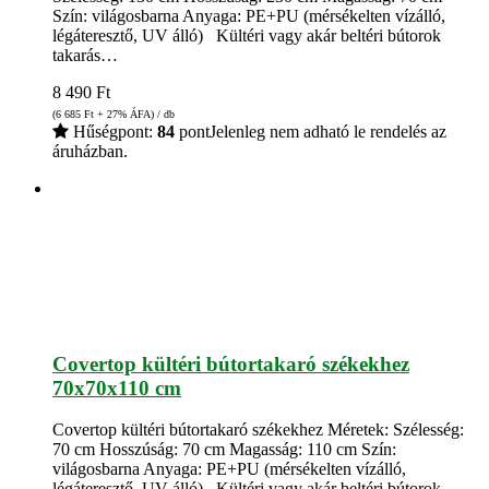
Szín: világosbarna Anyaga: PE+PU (mérsékelten vízálló,
légáteresztő, UV álló) Kültéri vagy akár beltéri bútorok
takarás…
8 490
Ft
(6 685
Ft
+ 27% ÁFA) / db
Hűségpont:
84
pont
Jelenleg nem adható le rendelés az
áruházban.
Covertop kültéri bútortakaró székekhez
70x70x110 cm
Covertop kültéri bútortakaró székekhez Méretek: Szélesség:
70 cm Hosszúság: 70 cm Magasság: 110 cm Szín:
világosbarna Anyaga: PE+PU (mérsékelten vízálló,
légáteresztő, UV álló) Kültéri vagy akár beltéri bútorok