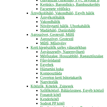
Galvanizált csirkeháló, PVC bevonat is
Kertirács, Baromfirács, Bambuszkerítés
Facsemete védőrács
Árnyékolóháló, Vakondháló, Egyéb hálók
Árnyékolóhálók
Vakondhálók
Növénytartó hálók, Uborkahálók
Madárháló, Darázsháló
Agroszövet, Geotextil, Műfű
Agroszövet, Geotextil
Műfű, Műsövény
Kerti kiegészítők széles választékban
Ágyásszegély, Napernyőtartó
Mérőszalag, Hosszabbító, Ragasztószalag
Fűnyíródamil
Egyebek
Háztartási kuka
Komposztláda
Covertop kerti bútortakarók
Napvitorlák
Kötözők, Kötelek, Zsinegek
Szőlőkötöző, Bálázózsineg, Egyéb kötöző
Fonatolt kötél
Kenderkötél
Sodrott PP kötél