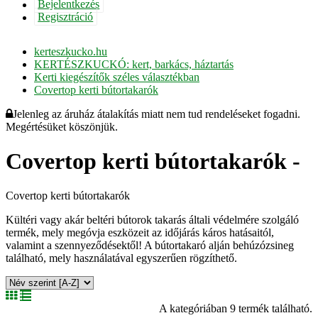
Bejelentkezés
Regisztráció
kerteszkucko.hu
KERTÉSZKUCKÓ: kert, barkács, háztartás
Kerti kiegészítők széles választékban
Covertop kerti bútortakarók
Jelenleg az áruház átalakítás miatt nem tud rendeléseket fogadni.
Megértésüket köszönjük.
Covertop kerti bútortakarók -
Covertop kerti bútortakarók
Kültéri vagy akár beltéri bútorok takarás általi védelmére szolgáló
termék, mely megóvja eszközeit az időjárás káros hatásaitól,
valamint a szennyeződésektől! A bútortakaró alján behúzózsineg
található, mely használatával egyszerűen rögzíthető.
A kategóriában 9 termék található.