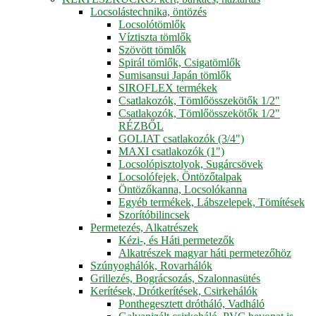
Locsolástechnika, öntözés
Locsolótömlők
Víztiszta tömlők
Szövött tömlők
Spirál tömlők, Csigatömlők
Sumisansui Japán tömlők
SIROFLEX termékek
Csatlakozók, Tömlőösszekötők 1/2"
Csatlakozók, Tömlőösszekötők 1/2"
RÉZBŐL
GOLIAT csatlakozók (3/4")
MAXI csatlakozók (1")
Locsolópisztolyok, Sugárcsövek
Locsolófejek, Öntözőtalpak
Öntözőkanna, Locsolókanna
Egyéb termékek, Lábszelepek, Tömítések
Szorítóbilincsek
Permetezés, Alkatrészek
Kézi-, és Háti permetezők
Alkatrészek magyar háti permetezőhöz
Szúnyoghálók, Rovarhálók
Grillezés, Bográcsozás, Szalonnasütés
Kerítések, Drótkerítések, Csirkehálók
Ponthegesztett drótháló, Vadháló