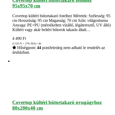
Covertop kültéri bútortakaró fotelhez
95x95x70 cm
Covertop kültéri bútortakaró fotelhez Méretek: Szélesség: 95
cm Hosszúság: 95 cm Magasság: 70 cm Szín: világosbarna
Anyaga: PE+PU (mérsékelten vízálló, légáteresztő, UV álló)
Kültéri vagy akár beltéri bútorok takarás általi…
4 490
Ft
(3 535
Ft
+ 27% ÁFA) / db
Hűségpont:
44
pont
Jelenleg nem adható le rendelés az
áruházban.
Covertop kültéri bútortakaró nyugágyhoz
80x200x40 cm