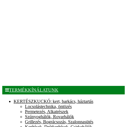
TERMÉKKÍNÁLATUNK
KERTÉSZKUCKÓ: kert, barkács, háztartás
Locsolástechnika, öntözés
Permetezés, Alkatrészek
Szúnyoghálók, Rovarhálók
Grillezés, Bográcsozás, Szalonnasütés
Kerítések, Drótkerítések, Csirkehálók