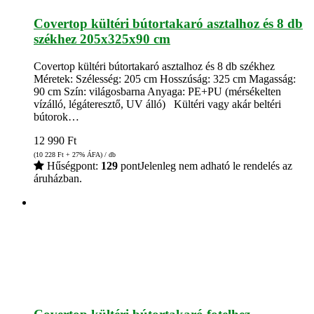
Covertop kültéri bútortakaró asztalhoz és 8 db
székhez 205x325x90 cm
Covertop kültéri bútortakaró asztalhoz és 8 db székhez
Méretek: Szélesség: 205 cm Hosszúság: 325 cm Magasság:
90 cm Szín: világosbarna Anyaga: PE+PU (mérsékelten
vízálló, légáteresztő, UV álló) Kültéri vagy akár beltéri
bútorok…
12 990
Ft
(10 228
Ft
+ 27% ÁFA) / db
Hűségpont:
129
pont
Jelenleg nem adható le rendelés az
áruházban.