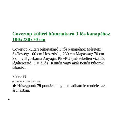
Covertop kültéri bútortakaró 3 fős kanapéhoz
100x230x70 cm
Covertop kültéri bútortakaró 3 fős kanapéhoz Méretek:
Szélesség: 100 cm Hosszúság: 230 cm Magasság: 70 cm
Szín: világosbarna Anyaga: PE+PU (mérsékelten vízálló,
légáteresztő, UV álló) Kültéri vagy akár beltéri bútorok
takarás…
7 990
Ft
(6 291
Ft
+ 27% ÁFA) / db
Hűségpont:
79
pont
Jelenleg nem adható le rendelés az
áruházban.