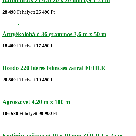
Baromfirács ZÖLD 20 x 20 mm 0,9 x 25 m
28 490
Ft
helyett
26 490
Ft
Árnyékolóháló 36 grammos 3,6 m x 50 m
18 400
Ft
helyett
17 490
Ft
Hordó 220 literes bilincses zárral FEHÉR
20 500
Ft
helyett
19 490
Ft
Agroszövet 4,20 m x 100 m
106 680
Ft
helyett
99 990
Ft
Kertirács műanyag 10 x 10 mm ZÖLD 1 x 25 m