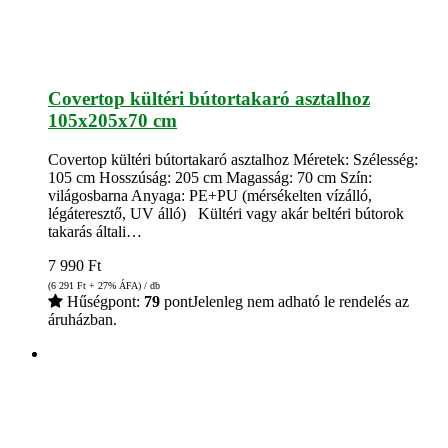
Covertop kültéri bútortakaró asztalhoz
105x205x70 cm
Covertop kültéri bútortakaró asztalhoz Méretek: Szélesség:
105 cm Hosszúság: 205 cm Magasság: 70 cm Szín:
világosbarna Anyaga: PE+PU (mérsékelten vízálló,
légáteresztő, UV álló) Kültéri vagy akár beltéri bútorok
takarás általi…
7 990
Ft
(6 291
Ft
+ 27% ÁFA) / db
Hűségpont:
79
pont
Jelenleg nem adható le rendelés az
áruházban.