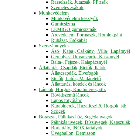
Rasselzsák, Jutazsák, PP zsák
Szemetes zsákok
Munkavédelem
Munkavédelmi kesztyűk
Gumicsizma
LEMIGO gumicsizmák
Arcvédelem, Pormaszk, Homlokpánt
Ruházat, Esőkabát
Szerszámnyelek
Ásó-, Kapa-, Csákány-, Villa-, Lapátnyél
Gereblye-, Udvarseprű-, Kaszanyél
Balta-, Fejsze-, Kalapácsnyél
Állattartás, Csapdák, Etetők, Itatók
Állatcsapdák, Élvefogók
Etetők, Itatók, Madáretető
Állattartási kötelek és láncok
Láncok, Horgok, Karabínerek, stb.
Rövidszemű láncok
Lapos folyólánc
Karabinerek, Huzalfeszítő, Horgok, stb.
Szögek
Borászat, Pálinkás ház, Segédanyagok
Pálinkás üvegek, Díszüvegek, Kapszulák
Bortartály, INOX tartályok
Üvegballon, Demizson