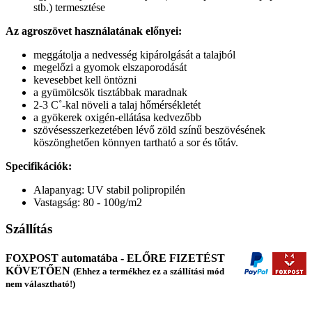
stb.) termesztése
Az agroszövet használatának előnyei:
meggátolja a nedvesség kipárolgását a talajból
megelőzi a gyomok elszaporodását
kevesebbet kell öntözni
a gyümölcsök tisztábbak maradnak
2-3 C˚-kal növeli a talaj hőmérsékletét
a gyökerek oxigén-ellátása kedvezőbb
szövésesszerkezetében lévő zöld színű beszövésének
köszönghetően könnyen tartható a sor és tőtáv.
Specifikációk:
Alapanyag: UV stabil polipropilén
Vastagság: 80 - 100g/m2
Szállítás
FOXPOST automatába - ELŐRE FIZETÉST
KÖVETŐEN
(Ehhez a termékhez ez a szállítási mód
nem választható!)