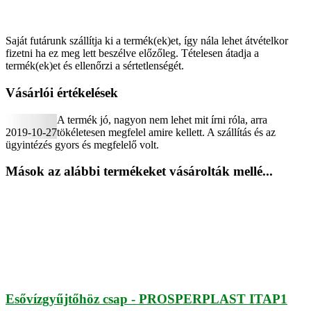
Saját futárunk szállítja ki a termék(ek)et, így nála lehet átvételkor
fizetni ha ez meg lett beszélve előzőleg. Tételesen átadja a
termék(ek)et és ellenőrzi a sértetlenségét.
Vásárlói értékelések
A termék jó, nagyon nem lehet mit írni róla, arra
2019-10-27
tökéletesen megfelel amire kellett. A szállítás és az
ügyintézés gyors és megfelelő volt.
Mások az alábbi termékeket vásárolták mellé...
Esővízgyűjtőhöz csap - PROSPERPLAST ITAP1