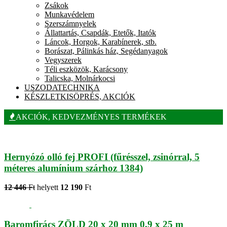
Zsákok
Munkavédelem
Szerszámnyelek
Állattartás, Csapdák, Etetők, Itatók
Láncok, Horgok, Karabínerek, stb.
Borászat, Pálinkás ház, Segédanyagok
Vegyszerek
Téli eszközök, Karácsony
Talicska, Molnárkocsi
USZODATECHNIKA
KÉSZLETKISÖPRÉS, AKCIÓK
AKCIÓK, KEDVEZMÉNYES TERMÉKEK
Hernyózó olló fej PROFI (fűrésszel, zsinórral, 5
méteres alumínium szárhoz 1384)
12 446
Ft
helyett
12 190
Ft
Baromfirács ZÖLD 20 x 20 mm 0,9 x 25 m