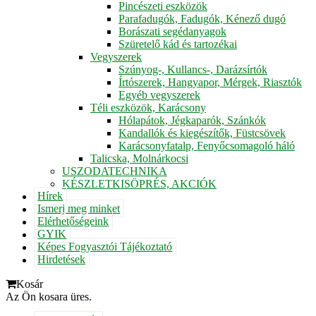
Pincészeti eszközök
Parafadugók, Fadugók, Kénező dugó
Borászati segédanyagok
Szüretelő kád és tartozékai
Vegyszerek
Szúnyog-, Kullancs-, Darázsírtók
Írtószerek, Hangyapor, Mérgek, Riasztók
Egyéb vegyszerek
Téli eszközök, Karácsony
Hólapátok, Jégkaparók, Szánkók
Kandallók és kiegészítők, Füstcsövek
Karácsonyfatalp, Fenyőcsomagoló háló
Talicska, Molnárkocsi
USZODATECHNIKA
KÉSZLETKISÖPRÉS, AKCIÓK
Hírek
Ismerj meg minket
Elérhetőségeink
GYIK
Képes Fogyasztói Tájékoztató
Hirdetések
Kosár
Az Ön kosara üres.