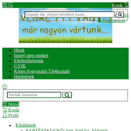
Kosár
Bejelentkezés
Regisztráció
Hírek
Ismerj meg minket
Elérhetőségeink
GYIK
Képes Fogyasztói Tájékoztató
Hirdetések
Menü
Kosár
Profil
Kínálatunk
KERTÉSZKUCKÓ: kert, barkács, háztartás