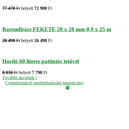
77 470
Ft
helyett
72 900
Ft
Baromfirács FEKETE 20 x 20 mm 0,9 x 25 m
28 490
Ft
helyett
26 490
Ft
Hordó 60 literes pattintós tetővel
8 050
Ft
helyett
7 790
Ft
További akcióink »
Ceginformáció megbizhatósági tanusitvány
Üzemeltető
Online elállás
Teljes katalógus
Vásárlói értékelések
Adatvédelmi tájékoztató
Garancia
ÁSZF
Cookie, azaz süti tájékoztató