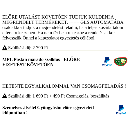
ELŐRE UTALÁST KÖVETŐEN TUDJUK KÜLDENI A
MEGRENDELT TERMÉKEKET. ------- GLS AUTOMATÁBA
csak akkor tudjuk a megrendelést feladni, ha a teljes kosártartalom
elfér a rekeszeben. Ha nem fér be a rekeszbe a rendelés akkor
felvesszük Önnel a kapcsolatot egyeztetés céljából.
Szállítási díj: 2 790
Ft
MPL Postán maradó szállítás - ELŐRE
FIZETÉST KÖVETŐEN
HETENTE EGY ALKALOMMAL VAN CSOMAGFELADÁS !
Szállítási díj: 1 690
Ft
+ 490
Ft
Csomagolás, beszállítás
Személyes átvétel Gyöngyösön előre egyeztetett
időpontban !