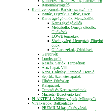
Kenderzsineg, Jutazsineg, Pamuzsineg
Rakományrögzítő
Kerti szerszámok, Barkács szerszámok
Balták, Fejszék, Hasítók, Ékek
Karos ágvágó ollók, Metszőollók
Karos ágvágó ollók
Metszőolló, Omega oltóolló,
Oltókések
LÖWE termékek
Sövényvágó, Hernyózó, Fűnyíró
ollók
Ollótartozékok, Oltókések
Gereblyék
Lombseprűk
Kaszák, Sarlók, Tartozékok
Ásó, Lapát, Villa
Kapa, Csákány, Saraboló, Horoló
Seprűk, Szemeteslapátok
Fűrész, Fűrészlap
Kalapácsok
Temetői és Kerti szerszámok
Macséta (Bozótvágó kés)
PLANTELLA Növénytápok, Műtrágyák
Virágkaspók, Balkonládák
PRÉMIUM kaspók és vázák