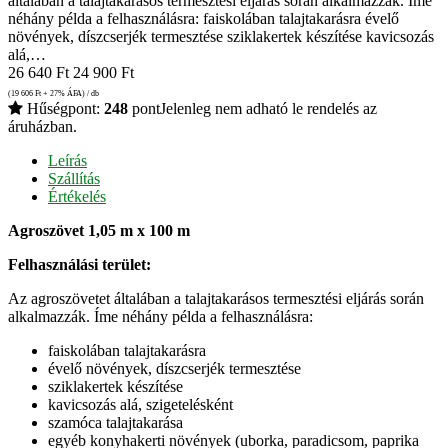
általában a talajtakarásos termesztési eljárás során alkalmazzák. Íme
néhány példa a felhasználásra: faiskolában talajtakarásra évelő
növények, díszcserjék termesztése sziklakertek készítése kavicsozás
alá,…
26 640
Ft
24 900
Ft
(19 606
Ft
+ 27% ÁFA) / db
Hűségpont:
248
pont
Jelenleg nem adható le rendelés az
áruházban.
Leírás
Szállítás
Értékelés
Agroszövet 1,05 m x 100 m
Felhasználási terület:
Az agroszövetet általában a talajtakarásos termesztési eljárás során
alkalmazzák. Íme néhány példa a felhasználásra:
faiskolában talajtakarásra
évelő növények, díszcserjék termesztése
sziklakertek készítése
kavicsozás alá, szigetelésként
szamóca talajtakarása
egyéb konyhakerti növények (uborka, paradicsom, paprika