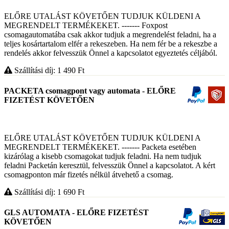
ELŐRE UTALÁST KÖVETŐEN TUDJUK KÜLDENI A
MEGRENDELT TERMÉKEKET. ------- Foxpost
csomagautomatába csak akkor tudjuk a megrendelést feladni, ha a
teljes kosártartalom elfér a rekeszeben. Ha nem fér be a rekeszbe a
rendelés akkor felvesszük Önnel a kapcsolatot egyeztetés céljából.
Szállítási díj: 1 490
Ft
PACKETA csomagpont vagy automata - ELŐRE
FIZETÉST KÖVETŐEN
ELŐRE UTALÁST KÖVETŐEN TUDJUK KÜLDENI A
MEGRENDELT TERMÉKEKET. ------- Packeta esetében
kizárólag a kisebb csomagokat tudjuk feladni. Ha nem tudjuk
feladni Packetán keresztül, felvesszük Önnel a kapcsolatot. A kért
csomagponton már fizetés nélkül átvehető a csomag.
Szállítási díj: 1 690
Ft
GLS AUTOMATA - ELŐRE FIZETÉST
KÖVETŐEN