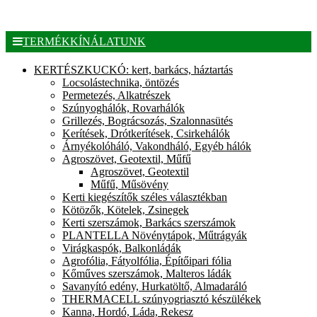
TERMÉKKÍNÁLATUNK
KERTÉSZKUCKÓ: kert, barkács, háztartás
Locsolástechnika, öntözés
Permetezés, Alkatrészek
Szúnyoghálók, Rovarhálók
Grillezés, Bográcsozás, Szalonnasütés
Kerítések, Drótkerítések, Csirkehálók
Árnyékolóháló, Vakondháló, Egyéb hálók
Agroszövet, Geotextil, Műfű
Agroszövet, Geotextil
Műfű, Műsövény
Kerti kiegészítők széles választékban
Kötözők, Kötelek, Zsinegek
Kerti szerszámok, Barkács szerszámok
PLANTELLA Növénytápok, Műtrágyák
Virágkaspók, Balkonládák
Agrofólia, Fátyolfólia, Építőipari fólia
Kőműves szerszámok, Malteros ládák
Savanyító edény, Hurkatöltő, Almadaráló
THERMACELL szúnyogriasztó készülékek
Kanna, Hordó, Láda, Rekesz