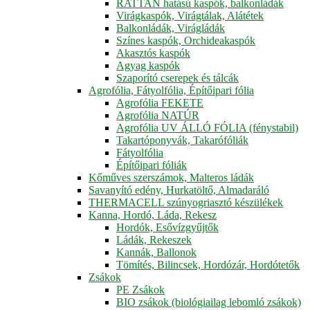
RATTAN hatású kaspók, balkonládák
Virágkaspók, Virágtálak, Alátétek
Balkonládák, Virágládák
Színes kaspók, Orchideakaspók
Akasztós kaspók
Agyag kaspók
Szaporító cserepek és tálcák
Agrofólia, Fátyolfólia, Építőipari fólia
Agrofólia FEKETE
Agrofólia NATÚR
Agrofólia UV ÁLLÓ FÓLIA (fénystabil)
Takartóponyvák, Takarófóliák
Fátyolfólia
Építőipari fóliák
Kőműves szerszámok, Malteros ládák
Savanyító edény, Hurkatöltő, Almadaráló
THERMACELL szúnyogriasztó készülékek
Kanna, Hordó, Láda, Rekesz
Hordók, Esővízgyűjtők
Ládák, Rekeszek
Kannák, Ballonok
Tömítés, Bilincsek, Hordózár, Hordótetők
Zsákok
PE Zsákok
BIO zsákok (biológiailag lebomló zsákok)