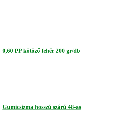
0,60 PP kötöző fehér 200 gr/db
Gumicsizma hosszú szárú 48-as