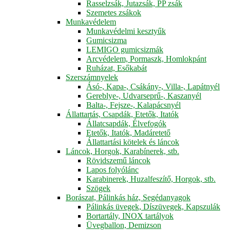
Rasselzsák, Jutazsák, PP zsák
Szemetes zsákok
Munkavédelem
Munkavédelmi kesztyűk
Gumicsizma
LEMIGO gumicsizmák
Arcvédelem, Pormaszk, Homlokpánt
Ruházat, Esőkabát
Szerszámnyelek
Ásó-, Kapa-, Csákány-, Villa-, Lapátnyél
Gereblye-, Udvarseprű-, Kaszanyél
Balta-, Fejsze-, Kalapácsnyél
Állattartás, Csapdák, Etetők, Itatók
Állatcsapdák, Élvefogók
Etetők, Itatók, Madáretető
Állattartási kötelek és láncok
Láncok, Horgok, Karabínerek, stb.
Rövidszemű láncok
Lapos folyólánc
Karabinerek, Huzalfeszítő, Horgok, stb.
Szögek
Borászat, Pálinkás ház, Segédanyagok
Pálinkás üvegek, Díszüvegek, Kapszulák
Bortartály, INOX tartályok
Üvegballon, Demizson