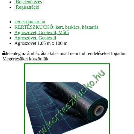
Bejelentkezés
Regisztráció
kerteszkucko.hu
KERTÉSZKUCKÓ: kert, barkács, háztartás
Agroszövet, Geotextil, Műfű
Agroszövet, Geotextil
Agroszövet 1,05 m x 100 m
Jelenleg az áruház átalakítás miatt nem tud rendeléseket fogadni.
Megértésüket köszönjük.