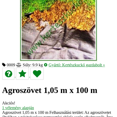
0009
Súly: 9.9 kg
Gyártó:
Kertészkuckó gazdabolt
»
Agroszövet 1,05 m x 100 m
Akciós!
1
vélemény alapján
Agroszövet 1,05 m x 100 m Felhasználási terület: Az agroszövetet