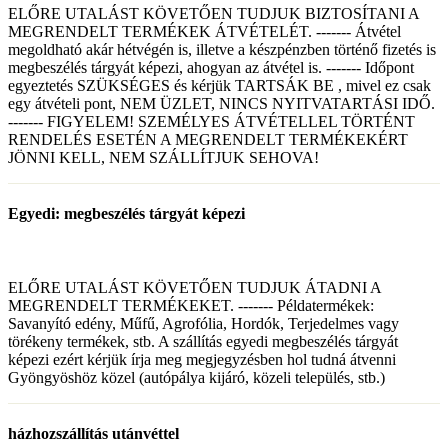
ELŐRE UTALÁST KÖVETŐEN TUDJUK BIZTOSÍTANI A
MEGRENDELT TERMÉKEK ÁTVÉTELÉT. ------- Átvétel
megoldható akár hétvégén is, illetve a készpénzben történő fizetés is
megbeszélés tárgyát képezi, ahogyan az átvétel is. ------- Időpont
egyeztetés SZÜKSÉGES és kérjük TARTSÁK BE , mivel ez csak
egy átvételi pont, NEM ÜZLET, NINCS NYITVATARTÁSI IDŐ.
------- FIGYELEM! SZEMÉLYES ÁTVÉTELLEL TÖRTÉNT
RENDELÉS ESETÉN A MEGRENDELT TERMÉKEKÉRT
JÖNNI KELL, NEM SZÁLLÍTJUK SEHOVA!
Egyedi: megbeszélés tárgyát képezi
ELŐRE UTALÁST KÖVETŐEN TUDJUK ÁTADNI A
MEGRENDELT TERMÉKEKET. ------- Példatermékek:
Savanyító edény, Műfű, Agrofólia, Hordók, Terjedelmes vagy
törékeny termékek, stb. A szállítás egyedi megbeszélés tárgyát
képezi ezért kérjük írja meg megjegyzésben hol tudná átvenni
Gyöngyöshöz közel (autópálya kijáró, közeli település, stb.)
házhozszállítás utánvéttel