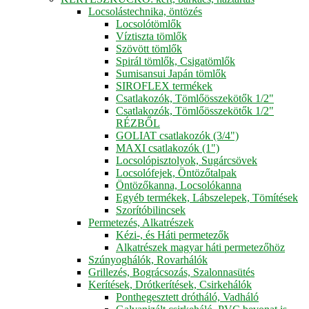
Locsolástechnika, öntözés
Locsolótömlők
Víztiszta tömlők
Szövött tömlők
Spirál tömlők, Csigatömlők
Sumisansui Japán tömlők
SIROFLEX termékek
Csatlakozók, Tömlőösszekötők 1/2"
Csatlakozók, Tömlőösszekötők 1/2"
RÉZBŐL
GOLIAT csatlakozók (3/4")
MAXI csatlakozók (1")
Locsolópisztolyok, Sugárcsövek
Locsolófejek, Öntözőtalpak
Öntözőkanna, Locsolókanna
Egyéb termékek, Lábszelepek, Tömítések
Szorítóbilincsek
Permetezés, Alkatrészek
Kézi-, és Háti permetezők
Alkatrészek magyar háti permetezőhöz
Szúnyoghálók, Rovarhálók
Grillezés, Bográcsozás, Szalonnasütés
Kerítések, Drótkerítések, Csirkehálók
Ponthegesztett drótháló, Vadháló