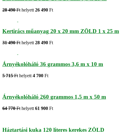
28 490
Ft
helyett
26 490
Ft
Kertirács műanyag 20 x 20 mm ZÖLD 1 x 25 m
31 490
Ft
helyett
28 490
Ft
Árnyékolóháló 36 grammos 3,6 m x 10 m
5 715
Ft
helyett
4 700
Ft
Árnyékolóháló 260 grammos 1,5 m x 50 m
64 770
Ft
helyett
61 900
Ft
Háztartási kuka 120 literes kerekes ZÖLD