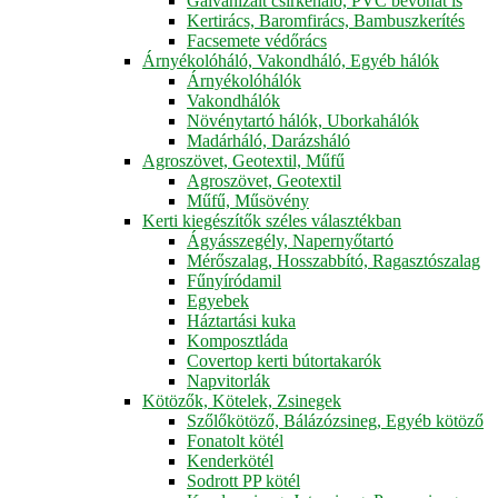
Galvanizált csirkeháló, PVC bevonat is
Kertirács, Baromfirács, Bambuszkerítés
Facsemete védőrács
Árnyékolóháló, Vakondháló, Egyéb hálók
Árnyékolóhálók
Vakondhálók
Növénytartó hálók, Uborkahálók
Madárháló, Darázsháló
Agroszövet, Geotextil, Műfű
Agroszövet, Geotextil
Műfű, Műsövény
Kerti kiegészítők széles választékban
Ágyásszegély, Napernyőtartó
Mérőszalag, Hosszabbító, Ragasztószalag
Fűnyíródamil
Egyebek
Háztartási kuka
Komposztláda
Covertop kerti bútortakarók
Napvitorlák
Kötözők, Kötelek, Zsinegek
Szőlőkötöző, Bálázózsineg, Egyéb kötöző
Fonatolt kötél
Kenderkötél
Sodrott PP kötél