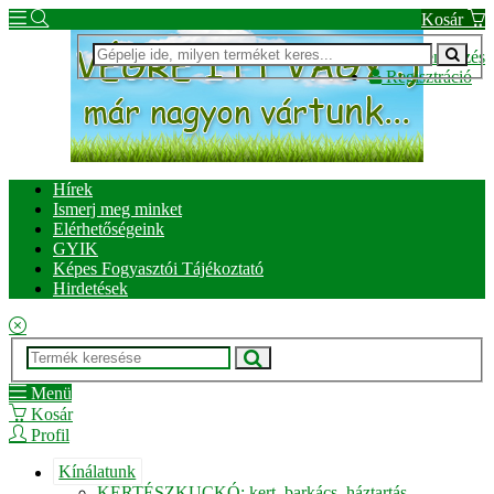
Kosár
Bejelentkezés
Regisztráció
Hírek
Ismerj meg minket
Elérhetőségeink
GYIK
Képes Fogyasztói Tájékoztató
Hirdetések
Menü
Kosár
Profil
Kínálatunk
KERTÉSZKUCKÓ: kert, barkács, háztartás