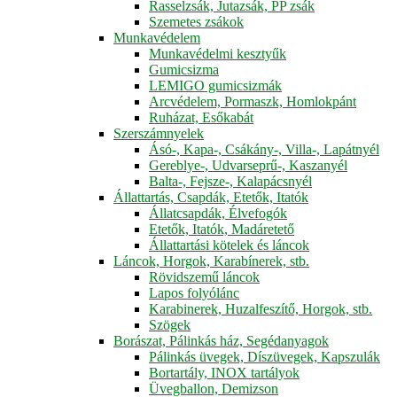
Rasselzsák, Jutazsák, PP zsák
Szemetes zsákok
Munkavédelem
Munkavédelmi kesztyűk
Gumicsizma
LEMIGO gumicsizmák
Arcvédelem, Pormaszk, Homlokpánt
Ruházat, Esőkabát
Szerszámnyelek
Ásó-, Kapa-, Csákány-, Villa-, Lapátnyél
Gereblye-, Udvarseprű-, Kaszanyél
Balta-, Fejsze-, Kalapácsnyél
Állattartás, Csapdák, Etetők, Itatók
Állatcsapdák, Élvefogók
Etetők, Itatók, Madáretető
Állattartási kötelek és láncok
Láncok, Horgok, Karabínerek, stb.
Rövidszemű láncok
Lapos folyólánc
Karabinerek, Huzalfeszítő, Horgok, stb.
Szögek
Borászat, Pálinkás ház, Segédanyagok
Pálinkás üvegek, Díszüvegek, Kapszulák
Bortartály, INOX tartályok
Üvegballon, Demizson