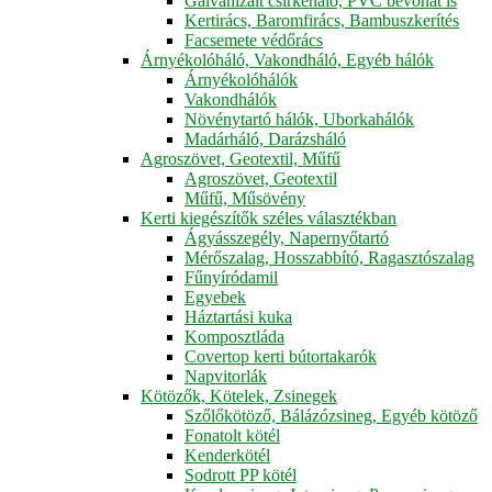
Galvanizált csirkeháló, PVC bevonat is
Kertirács, Baromfirács, Bambuszkerítés
Facsemete védőrács
Árnyékolóháló, Vakondháló, Egyéb hálók
Árnyékolóhálók
Vakondhálók
Növénytartó hálók, Uborkahálók
Madárháló, Darázsháló
Agroszövet, Geotextil, Műfű
Agroszövet, Geotextil
Műfű, Műsövény
Kerti kiegészítők széles választékban
Ágyásszegély, Napernyőtartó
Mérőszalag, Hosszabbító, Ragasztószalag
Fűnyíródamil
Egyebek
Háztartási kuka
Komposztláda
Covertop kerti bútortakarók
Napvitorlák
Kötözők, Kötelek, Zsinegek
Szőlőkötöző, Bálázózsineg, Egyéb kötöző
Fonatolt kötél
Kenderkötél
Sodrott PP kötél