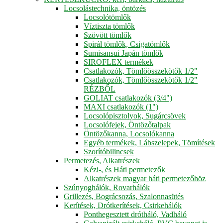
Locsolástechnika, öntözés
Locsolótömlők
Víztiszta tömlők
Szövött tömlők
Spirál tömlők, Csigatömlők
Sumisansui Japán tömlők
SIROFLEX termékek
Csatlakozók, Tömlőösszekötők 1/2"
Csatlakozók, Tömlőösszekötők 1/2"
RÉZBŐL
GOLIAT csatlakozók (3/4")
MAXI csatlakozók (1")
Locsolópisztolyok, Sugárcsövek
Locsolófejek, Öntözőtalpak
Öntözőkanna, Locsolókanna
Egyéb termékek, Lábszelepek, Tömítések
Szorítóbilincsek
Permetezés, Alkatrészek
Kézi-, és Háti permetezők
Alkatrészek magyar háti permetezőhöz
Szúnyoghálók, Rovarhálók
Grillezés, Bográcsozás, Szalonnasütés
Kerítések, Drótkerítések, Csirkehálók
Ponthegesztett drótháló, Vadháló