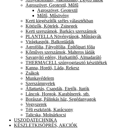
Agroszövet, Geotextil, Műfű
Agroszövet, Geotextil
Műfű, Műsövény
Kerti kiegészítők széles választékban
Kötözők, Kötelek, Zsinegek
Kerti szerszámok, Barkács szerszámok
PLANTELLA Növénytápok, Műtrágyák
Virágkaspók, Balkonládák
Agrofólia, Fátyolfólia, Építőipari fólia
Kőműves szerszámok, Malteros ládák
Savanyító edény, Hurkatöltő, Almadaráló
THERMACELL szúnyogriasztó készülékek
Kanna, Hordó, Láda, Rekesz
Zsákok
Munkavédelem
Szerszámnyelek
Állattartás, Csapdák, Etetők, Itatók
Láncok, Horgok, Karabínerek, stb.
Borászat, Pálinkás ház, Segédanyagok
Vegyszerek
Téli eszközök, Karácsony
Talicska, Molnárkocsi
USZODATECHNIKA
KÉSZLETKISÖPRÉS, AKCIÓK