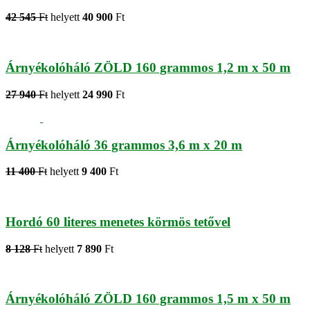
42 545
Ft
helyett
40 900
Ft
Árnyékolóháló ZÖLD 160 grammos 1,2 m x 50 m
27 940
Ft
helyett
24 990
Ft
Árnyékolóháló 36 grammos 3,6 m x 20 m
11 400
Ft
helyett
9 400
Ft
Hordó 60 literes menetes körmös tetővel
8 128
Ft
helyett
7 890
Ft
Árnyékolóháló ZÖLD 160 grammos 1,5 m x 50 m