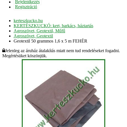
Bejelentkezés
Regisztráció
kerteszkucko.hu
KERTÉSZKUCKÓ: kert, barkács, háztartás
Agroszövet, Geotextil, Műfű
Agroszövet, Geotextil
Geotextil 50 grammos 1,6 x 5 m FEHÉR
Jelenleg az áruház átalakítás miatt nem tud rendeléseket fogadni.
Megértésüket köszönjük.