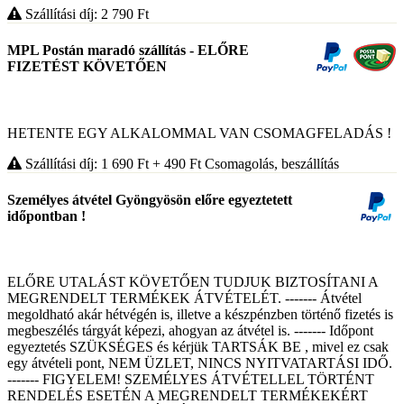
Szállítási díj: 2 790
Ft
MPL Postán maradó szállítás - ELŐRE
FIZETÉST KÖVETŐEN
HETENTE EGY ALKALOMMAL VAN CSOMAGFELADÁS !
Szállítási díj: 1 690
Ft
+ 490
Ft
Csomagolás, beszállítás
Személyes átvétel Gyöngyösön előre egyeztetett
időpontban !
ELŐRE UTALÁST KÖVETŐEN TUDJUK BIZTOSÍTANI A
MEGRENDELT TERMÉKEK ÁTVÉTELÉT. ------- Átvétel
megoldható akár hétvégén is, illetve a készpénzben történő fizetés is
megbeszélés tárgyát képezi, ahogyan az átvétel is. ------- Időpont
egyeztetés SZÜKSÉGES és kérjük TARTSÁK BE , mivel ez csak
egy átvételi pont, NEM ÜZLET, NINCS NYITVATARTÁSI IDŐ.
------- FIGYELEM! SZEMÉLYES ÁTVÉTELLEL TÖRTÉNT
RENDELÉS ESETÉN A MEGRENDELT TERMÉKEKÉRT