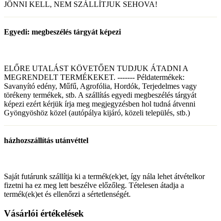
JÖNNI KELL, NEM SZÁLLÍTJUK SEHOVA!
Egyedi: megbeszélés tárgyát képezi
ELŐRE UTALÁST KÖVETŐEN TUDJUK ÁTADNI A
MEGRENDELT TERMÉKEKET. ------- Példatermékek:
Savanyító edény, Műfű, Agrofólia, Hordók, Terjedelmes vagy
törékeny termékek, stb. A szállítás egyedi megbeszélés tárgyát
képezi ezért kérjük írja meg megjegyzésben hol tudná átvenni
Gyöngyöshöz közel (autópálya kijáró, közeli település, stb.)
házhozszállítás utánvéttel
Saját futárunk szállítja ki a termék(ek)et, így nála lehet átvételkor
fizetni ha ez meg lett beszélve előzőleg. Tételesen átadja a
termék(ek)et és ellenőrzi a sértetlenségét.
Vásárlói értékelések