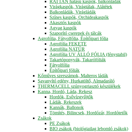
RATTAN hatású kaspók, balkonládák
Virágkaspók, Virágtálak, Alátétek
Balkonládák, Virágládák
Színes kaspók, Orchideakaspók
Akasztós kaspók
Agyag kaspók
Szaporító cserepek és tálcák
Agrofólia, Fátyolfólia, Építőipari fólia
Agrofólia FEKETE
Agrofólia NATÚR
Agrofólia UV ÁLLÓ FÓLIA (fénystabil)
Takartóponyvák, Takarófóliák
Fátyolfólia
Építőipari fóliák
Kőműves szerszámok, Malteros ládák
Savanyító edény, Hurkatöltő, Almadaráló
THERMACELL szúnyogriasztó készülékek
Kanna, Hordó, Láda, Rekesz
Hordók, Esővízgyűjtők
Ládák, Rekeszek
Kannák, Ballonok
Tömítés, Bilincsek, Hordózár, Hordótetők
Zsákok
PE Zsákok
BIO zsákok (biológiailag lebomló zsákok)