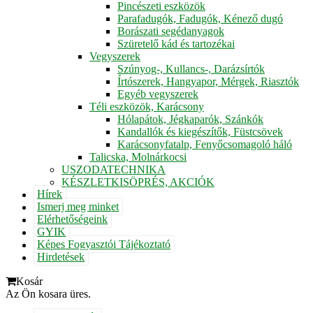
Pincészeti eszközök
Parafadugók, Fadugók, Kénező dugó
Borászati segédanyagok
Szüretelő kád és tartozékai
Vegyszerek
Szúnyog-, Kullancs-, Darázsírtók
Írtószerek, Hangyapor, Mérgek, Riasztók
Egyéb vegyszerek
Téli eszközök, Karácsony
Hólapátok, Jégkaparók, Szánkók
Kandallók és kiegészítők, Füstcsövek
Karácsonyfatalp, Fenyőcsomagoló háló
Talicska, Molnárkocsi
USZODATECHNIKA
KÉSZLETKISÖPRÉS, AKCIÓK
Hírek
Ismerj meg minket
Elérhetőségeink
GYIK
Képes Fogyasztói Tájékoztató
Hirdetések
Kosár
Az Ön kosara üres.