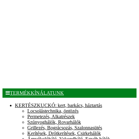
TERMÉKKÍNÁLATUNK
KERTÉSZKUCKÓ: kert, barkács, háztartás
Locsolástechnika, öntözés
Permetezés, Alkatrészek
Szúnyoghálók, Rovarhálók
Grillezés, Bográcsozás, Szalonnasütés
Kerítések, Drótkerítések, Csirkehálók
Árnyékolóháló, Vakondháló, Egyéb hálók