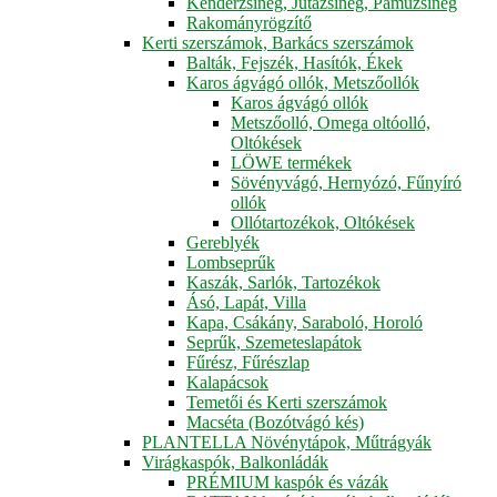
Kenderzsineg, Jutazsineg, Pamuzsineg
Rakományrögzítő
Kerti szerszámok, Barkács szerszámok
Balták, Fejszék, Hasítók, Ékek
Karos ágvágó ollók, Metszőollók
Karos ágvágó ollók
Metszőolló, Omega oltóolló,
Oltókések
LÖWE termékek
Sövényvágó, Hernyózó, Fűnyíró
ollók
Ollótartozékok, Oltókések
Gereblyék
Lombseprűk
Kaszák, Sarlók, Tartozékok
Ásó, Lapát, Villa
Kapa, Csákány, Saraboló, Horoló
Seprűk, Szemeteslapátok
Fűrész, Fűrészlap
Kalapácsok
Temetői és Kerti szerszámok
Macséta (Bozótvágó kés)
PLANTELLA Növénytápok, Műtrágyák
Virágkaspók, Balkonládák
PRÉMIUM kaspók és vázák