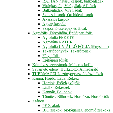
RATTAN hatású kaspók, balkonládák
Virágkaspók, Virágtálak, Alátétek
Balkonládák, Virágládák
Színes kaspók, Orchideakaspók
Akasztós kaspók
Agyag kaspók
Szaporító cserepek és tálcák
Agrofólia, Fátyolfólia, Építőipari fólia
Agrofólia FEKETE
Agrofólia NATÚR
Agrofólia UV ÁLLÓ FÓLIA (fénystabil)
Takartóponyvák, Takarófóliák
Fátyolfólia
Építőipari fóliák
Kőműves szerszámok, Malteros ládák
Savanyító edény, Hurkatöltő, Almadaráló
THERMACELL szúnyogriasztó készülékek
Kanna, Hordó, Láda, Rekesz
Hordók, Esővízgyűjtők
Ládák, Rekeszek
Kannák, Ballonok
Tömítés, Bilincsek, Hordózár, Hordótetők
Zsákok
PE Zsákok
BIO zsákok (biológiailag lebomló zsákok)