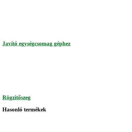
Javító egységcsomag géphez
Rögzitőszeg
Hasonló termékek