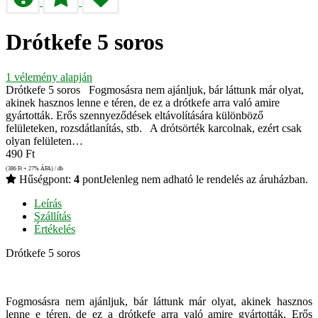
Drótkefe 5 soros
1
vélemény alapján
Drótkefe 5 soros Fogmosásra nem ajánljuk, bár láttunk már olyat,
akinek hasznos lenne e téren, de ez a drótkefe arra való amire
gyártották. Erős szennyeződések eltávolítására különböző
felületeken, rozsdátlanítás, stb. A drótsörték karcolnak, ezért csak
olyan felületen…
490
Ft
(386
Ft
+ 27% ÁFA) / db
Hűségpont:
4
pont
Jelenleg nem adható le rendelés az áruházban.
Leírás
Szállítás
Értékelés
Drótkefe 5 soros
Fogmosásra nem ajánljuk, bár láttunk már olyat, akinek hasznos
lenne e téren, de ez a drótkefe arra való amire gyártották. Erős