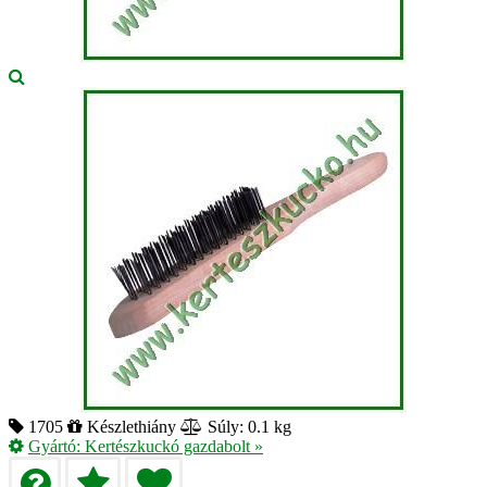
1705
Készlethiány
Súly: 0.1 kg
Gyártó:
Kertészkuckó gazdabolt
»