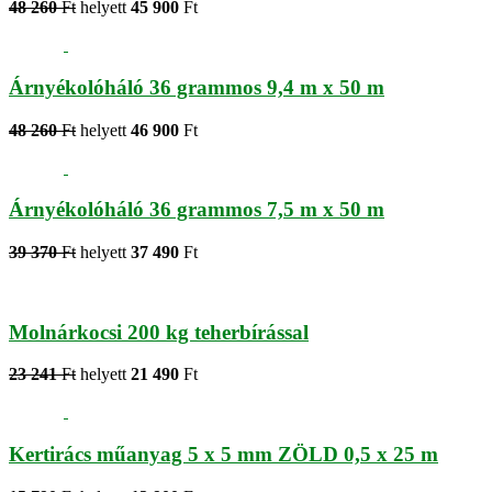
48 260
Ft
helyett
45 900
Ft
Árnyékolóháló 36 grammos 9,4 m x 50 m
48 260
Ft
helyett
46 900
Ft
Árnyékolóháló 36 grammos 7,5 m x 50 m
39 370
Ft
helyett
37 490
Ft
Molnárkocsi 200 kg teherbírással
23 241
Ft
helyett
21 490
Ft
Kertirács műanyag 5 x 5 mm ZÖLD 0,5 x 25 m