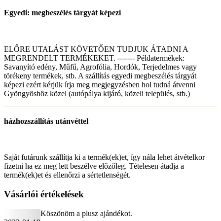
Egyedi: megbeszélés tárgyát képezi
ELŐRE UTALÁST KÖVETŐEN TUDJUK ÁTADNI A
MEGRENDELT TERMÉKEKET. ------- Példatermékek:
Savanyító edény, Műfű, Agrofólia, Hordók, Terjedelmes vagy
törékeny termékek, stb. A szállítás egyedi megbeszélés tárgyát
képezi ezért kérjük írja meg megjegyzésben hol tudná átvenni
Gyöngyöshöz közel (autópálya kijáró, közeli település, stb.)
házhozszállítás utánvéttel
Saját futárunk szállítja ki a termék(ek)et, így nála lehet átvételkor
fizetni ha ez meg lett beszélve előzőleg. Tételesen átadja a
termék(ek)et és ellenőrzi a sértetlenségét.
Vásárlói értékelések
Köszönöm a plusz ajándékot.