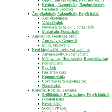
Galvanizált csirkeháló, PVC bevonat is
Kertirács, Baromfirács, Bambuszkerítés
Facsemete védőrács
Árnyékolóháló, Vakondháló, Egyéb hálók
Árnyékolóhálók
Vakondhálók
Növénytartó hálók, Uborkahálók
Madárháló, Darázsháló
Agroszövet, Geotextil, Műfű
Agroszövet, Geotextil
Műfű, Műsövény
Kerti kiegészítők széles választékban
Ágyásszegély, Napernyőtartó
Mérőszalag, Hosszabbító, Ragasztószalag
Fűnyíródamil
Egyebek
Háztartási kuka
Komposztláda
Covertop kerti bútortakarók
Napvitorlák
Kötözők, Kötelek, Zsinegek
Szőlőkötöző, Bálázózsineg, Egyéb kötöző
Fonatolt kötél
Kenderkötél
Sodrott PP kötél