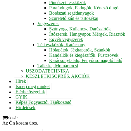
Pincészeti eszközök
Parafadugók, Fadugók, Kénező dugó
Borászati segédanyagok
Szüretelő kád és tartozékai
Vegyszerek
Szúnyog-, Kullancs-, Darázsírtók
Írtószerek, Hangyapor, Mérgek, Riasztók
Egyéb vegyszerek
Téli eszközök, Karácsony
Hólapátok, Jégkaparók, Szánkók
Kandallók és kiegészítők, Füstcsövek
Karácsonyfatalp, Fenyőcsomagoló háló
Talicska, Molnárkocsi
USZODATECHNIKA
KÉSZLETKISÖPRÉS, AKCIÓK
Hírek
Ismerj meg minket
Elérhetőségeink
GYIK
Képes Fogyasztói Tájékoztató
Hirdetések
Kosár
Az Ön kosara üres.