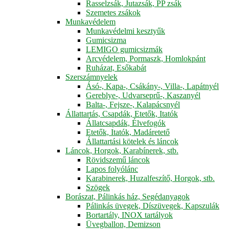
Rasselzsák, Jutazsák, PP zsák
Szemetes zsákok
Munkavédelem
Munkavédelmi kesztyűk
Gumicsizma
LEMIGO gumicsizmák
Arcvédelem, Pormaszk, Homlokpánt
Ruházat, Esőkabát
Szerszámnyelek
Ásó-, Kapa-, Csákány-, Villa-, Lapátnyél
Gereblye-, Udvarseprű-, Kaszanyél
Balta-, Fejsze-, Kalapácsnyél
Állattartás, Csapdák, Etetők, Itatók
Állatcsapdák, Élvefogók
Etetők, Itatók, Madáretető
Állattartási kötelek és láncok
Láncok, Horgok, Karabínerek, stb.
Rövidszemű láncok
Lapos folyólánc
Karabinerek, Huzalfeszítő, Horgok, stb.
Szögek
Borászat, Pálinkás ház, Segédanyagok
Pálinkás üvegek, Díszüvegek, Kapszulák
Bortartály, INOX tartályok
Üvegballon, Demizson