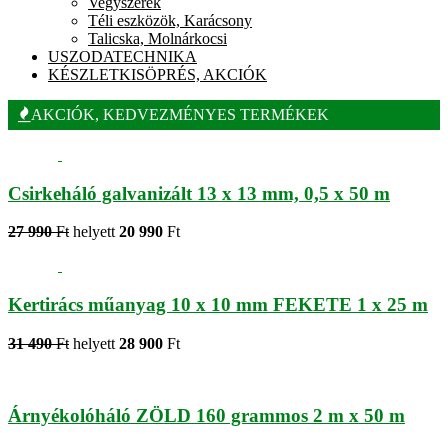
Vegyszerek
Téli eszközök, Karácsony
Talicska, Molnárkocsi
USZODATECHNIKA
KÉSZLETKISÖPRÉS, AKCIÓK
AKCIÓK, KEDVEZMÉNYES TERMÉKEK
Csirkeháló galvanizált 13 x 13 mm, 0,5 x 50 m
27 990
Ft
helyett
20 990
Ft
Kertirács műanyag 10 x 10 mm FEKETE 1 x 25 m
31 490
Ft
helyett
28 900
Ft
Árnyékolóháló ZÖLD 160 grammos 2 m x 50 m