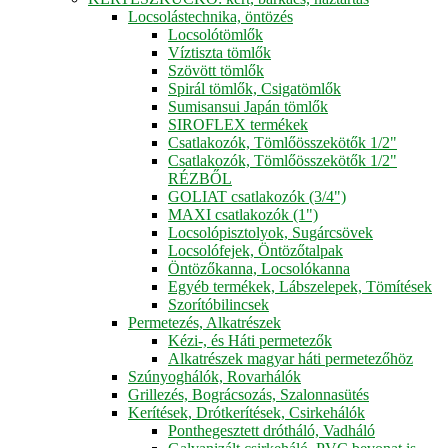
Locsolástechnika, öntözés
Locsolótömlők
Víztiszta tömlők
Szövött tömlők
Spirál tömlők, Csigatömlők
Sumisansui Japán tömlők
SIROFLEX termékek
Csatlakozók, Tömlőösszekötők 1/2"
Csatlakozók, Tömlőösszekötők 1/2"
RÉZBŐL
GOLIAT csatlakozók (3/4")
MAXI csatlakozók (1")
Locsolópisztolyok, Sugárcsövek
Locsolófejek, Öntözőtalpak
Öntözőkanna, Locsolókanna
Egyéb termékek, Lábszelepek, Tömítések
Szorítóbilincsek
Permetezés, Alkatrészek
Kézi-, és Háti permetezők
Alkatrészek magyar háti permetezőhöz
Szúnyoghálók, Rovarhálók
Grillezés, Bográcsozás, Szalonnasütés
Kerítések, Drótkerítések, Csirkehálók
Ponthegesztett drótháló, Vadháló