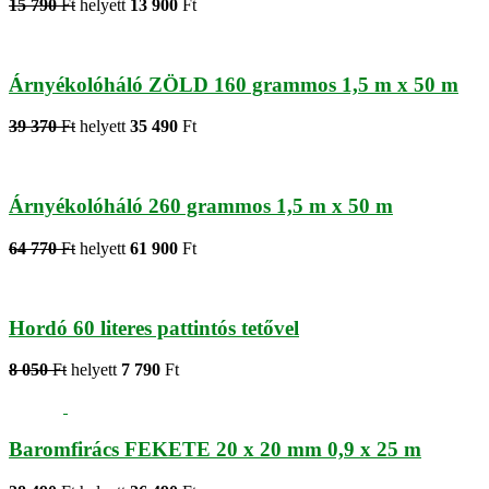
15 790
Ft
helyett
13 900
Ft
Árnyékolóháló ZÖLD 160 grammos 1,5 m x 50 m
39 370
Ft
helyett
35 490
Ft
Árnyékolóháló 260 grammos 1,5 m x 50 m
64 770
Ft
helyett
61 900
Ft
Hordó 60 literes pattintós tetővel
8 050
Ft
helyett
7 790
Ft
Baromfirács FEKETE 20 x 20 mm 0,9 x 25 m