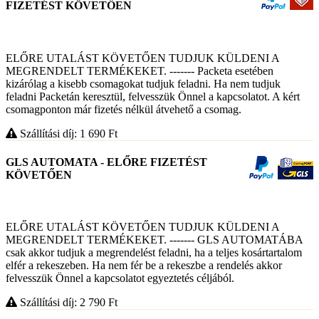
FIZETÉST KÖVETŐEN
ELŐRE UTALÁST KÖVETŐEN TUDJUK KÜLDENI A
MEGRENDELT TERMÉKEKET. ------- Packeta esetében
kizárólag a kisebb csomagokat tudjuk feladni. Ha nem tudjuk
feladni Packetán keresztül, felvesszük Önnel a kapcsolatot. A kért
csomagponton már fizetés nélkül átvehető a csomag.
Szállítási díj: 1 690
Ft
GLS AUTOMATA - ELŐRE FIZETÉST
KÖVETŐEN
ELŐRE UTALÁST KÖVETŐEN TUDJUK KÜLDENI A
MEGRENDELT TERMÉKEKET. ------- GLS AUTOMATÁBA
csak akkor tudjuk a megrendelést feladni, ha a teljes kosártartalom
elfér a rekeszeben. Ha nem fér be a rekeszbe a rendelés akkor
felvesszük Önnel a kapcsolatot egyeztetés céljából.
Szállítási díj: 2 790
Ft