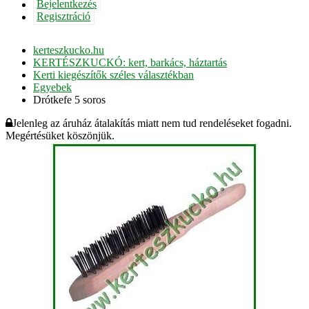
Bejelentkezés
Regisztráció
kerteszkucko.hu
KERTÉSZKUCKÓ: kert, barkács, háztartás
Kerti kiegészítők széles választékban
Egyebek
Drótkefe 5 soros
Jelenleg az áruház átalakítás miatt nem tud rendeléseket fogadni.
Megértésüket köszönjük.