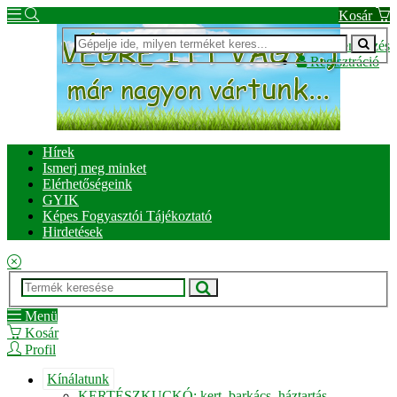
Kosár
Bejelentkezés
Regisztráció
Hírek
Ismerj meg minket
Elérhetőségeink
GYIK
Képes Fogyasztói Tájékoztató
Hirdetések
Menü
Kosár
Profil
Kínálatunk
KERTÉSZKUCKÓ: kert, barkács, háztartás