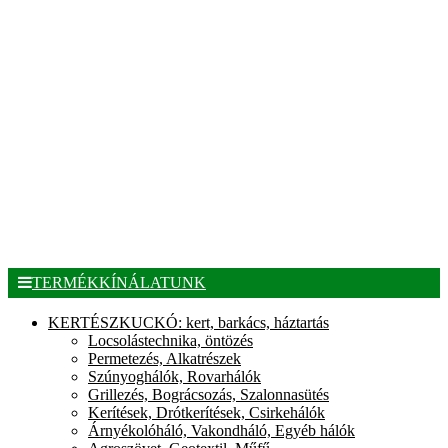
TERMÉKKÍNÁLATUNK
KERTÉSZKUCKÓ: kert, barkács, háztartás
Locsolástechnika, öntözés
Permetezés, Alkatrészek
Szúnyoghálók, Rovarhálók
Grillezés, Bográcsozás, Szalonnasütés
Kerítések, Drótkerítések, Csirkehálók
Árnyékolóháló, Vakondháló, Egyéb hálók