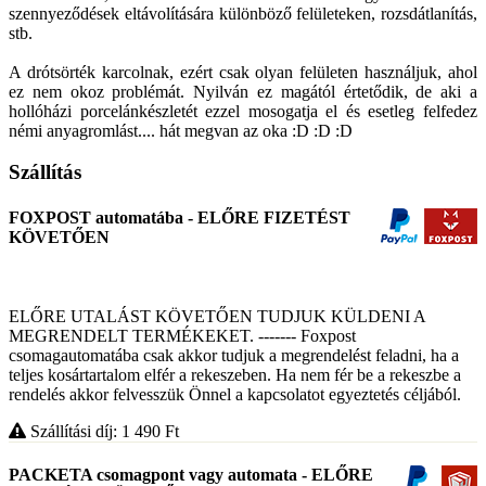
szennyeződések eltávolítására különböző felületeken, rozsdátlanítás,
stb.
A drótsörték karcolnak, ezért csak olyan felületen használjuk, ahol
ez nem okoz problémát. Nyilván ez magától értetődik, de aki a
hollóházi porcelánkészletét ezzel mosogatja el és esetleg felfedez
némi anyagromlást.... hát megvan az oka :D :D :D
Szállítás
FOXPOST automatába - ELŐRE FIZETÉST
KÖVETŐEN
ELŐRE UTALÁST KÖVETŐEN TUDJUK KÜLDENI A
MEGRENDELT TERMÉKEKET. ------- Foxpost
csomagautomatába csak akkor tudjuk a megrendelést feladni, ha a
teljes kosártartalom elfér a rekeszeben. Ha nem fér be a rekeszbe a
rendelés akkor felvesszük Önnel a kapcsolatot egyeztetés céljából.
Szállítási díj: 1 490
Ft
PACKETA csomagpont vagy automata - ELŐRE