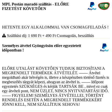
MPL Postán maradó szállítás - ELŐRE
FIZETÉST KÖVETŐEN
HETENTE EGY ALKALOMMAL VAN CSOMAGFELADÁS !
Szállítási díj: 1 690
Ft
+ 490
Ft
Csomagolás, beszállítás
Személyes átvétel Gyöngyösön előre egyeztetett
időpontban !
ELŐRE UTALÁST KÖVETŐEN TUDJUK BIZTOSÍTANI A
MEGRENDELT TERMÉKEK ÁTVÉTELÉT. ------- Átvétel
megoldható akár hétvégén is, illetve a készpénzben történő fizetés is
megbeszélés tárgyát képezi, ahogyan az átvétel is. ------- Időpont
egyeztetés SZÜKSÉGES és kérjük TARTSÁK BE , mivel ez csak
egy átvételi pont, NEM ÜZLET, NINCS NYITVATARTÁSI IDŐ.
------- FIGYELEM! SZEMÉLYES ÁTVÉTELLEL TÖRTÉNT
RENDELÉS ESETÉN A MEGRENDELT TERMÉKEKÉRT
JÖNNI KELL, NEM SZÁLLÍTJUK SEHOVA!