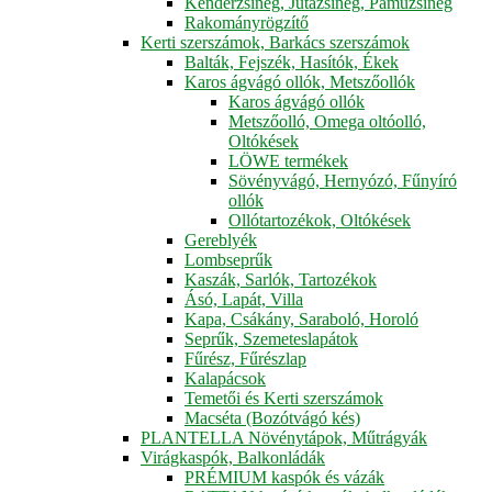
Kenderzsineg, Jutazsineg, Pamuzsineg
Rakományrögzítő
Kerti szerszámok, Barkács szerszámok
Balták, Fejszék, Hasítók, Ékek
Karos ágvágó ollók, Metszőollók
Karos ágvágó ollók
Metszőolló, Omega oltóolló,
Oltókések
LÖWE termékek
Sövényvágó, Hernyózó, Fűnyíró
ollók
Ollótartozékok, Oltókések
Gereblyék
Lombseprűk
Kaszák, Sarlók, Tartozékok
Ásó, Lapát, Villa
Kapa, Csákány, Saraboló, Horoló
Seprűk, Szemeteslapátok
Fűrész, Fűrészlap
Kalapácsok
Temetői és Kerti szerszámok
Macséta (Bozótvágó kés)
PLANTELLA Növénytápok, Műtrágyák
Virágkaspók, Balkonládák
PRÉMIUM kaspók és vázák