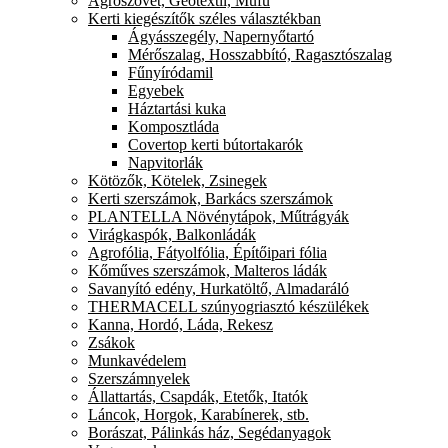
Agroszövet, Geotextil, Műfű
Kerti kiegészítők széles választékban
Ágyásszegély, Napernyőtartó
Mérőszalag, Hosszabbító, Ragasztószalag
Fűnyíródamil
Egyebek
Háztartási kuka
Komposztláda
Covertop kerti bútortakarók
Napvitorlák
Kötözők, Kötelek, Zsinegek
Kerti szerszámok, Barkács szerszámok
PLANTELLA Növénytápok, Műtrágyák
Virágkaspók, Balkonládák
Agrofólia, Fátyolfólia, Építőipari fólia
Kőműves szerszámok, Malteros ládák
Savanyító edény, Hurkatöltő, Almadaráló
THERMACELL szúnyogriasztó készülékek
Kanna, Hordó, Láda, Rekesz
Zsákok
Munkavédelem
Szerszámnyelek
Állattartás, Csapdák, Etetők, Itatók
Láncok, Horgok, Karabínerek, stb.
Borászat, Pálinkás ház, Segédanyagok