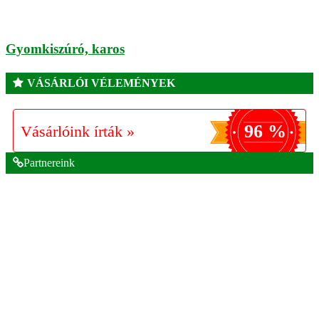
Gyomkiszúró, karos
VÁSÁRLÓI VÉLEMÉNYEK
96 %
Vásárlóink írták »
Partnereink