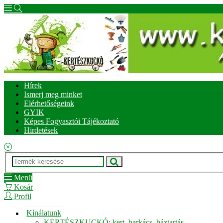
Hírek
Ismerj meg minket
Elérhetőségeink
GYIK
Képes Fogyasztói Tájékoztató
Hirdetések
Menü
Kosár
Profil
Kínálatunk
KERTÉSZKUCKÓ: kert, barkács, háztartás