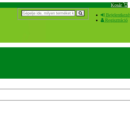
Kosár
Bejelentkezé
Regisztráció