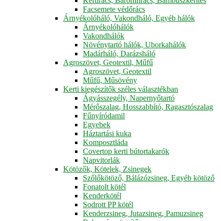
Kertirács, Baromfirács, Bambuszkerítés
Facsemete védőrács
Árnyékolóháló, Vakondháló, Egyéb hálók
Árnyékolóhálók
Vakondhálók
Növénytartó hálók, Uborkahálók
Madárháló, Darázsháló
Agroszövet, Geotextil, Műfű
Agroszövet, Geotextil
Műfű, Műsövény
Kerti kiegészítők széles választékban
Ágyásszegély, Napernyőtartó
Mérőszalag, Hosszabbító, Ragasztószalag
Fűnyíródamil
Egyebek
Háztartási kuka
Komposztláda
Covertop kerti bútortakarók
Napvitorlák
Kötözők, Kötelek, Zsinegek
Szőlőkötöző, Bálázózsineg, Egyéb kötöző
Fonatolt kötél
Kenderkötél
Sodrott PP kötél
Kenderzsineg, Jutazsineg, Pamuzsineg