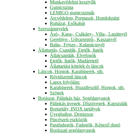
Munkavédelmi kesztyűk
Gumicsizma
LEMIGO gumicsizmák
Arcvédelem, Pormaszk, Homlokpánt
Ruházat, Esőkabát
Szerszámnyelek
Ásó-, Kapa-, Csákány-, Villa-, Lapátnyél
Gereblye-, Udvarseprű-, Kaszanyél
Balta-, Fejsze-, Kalapácsnyél
Állattartás, Csapdák, Etetők, Itatók
Állatcsapdák, Élvefogók
Etetők, Itatók, Madáretető
Állattartási kötelek és láncok
Láncok, Horgok, Karabínerek, stb.
Rövidszemű láncok
Lapos folyólánc
Karabinerek, Huzalfeszítő, Horgok, stb.
Szögek
Borászat, Pálinkás ház, Segédanyagok
Pálinkás üvegek, Díszüvegek, Kapszulák
Bortartály, INOX tartályok
Üvegballon, Demizson
Pincészeti eszközök
Parafadugók, Fadugók, Kénező dugó
Borászati segédanyagok