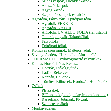
Színes kaspók, Orchideakaspók
Akasztós kaspók
Agyag kaspók
Szaporító cserepek és tálcák
Agrofólia, Fátyolfólia, Építőipari fólia
Agrofólia FEKETE
Agrofólia NATÚR
Agrofólia UV ÁLLÓ FÓLIA (fénystabil)
Takartóponyvák, Takarófóliák
Fátyolfólia
Építőipari fóliák
Kőműves szerszámok, Malteros ládák
Savanyító edény, Hurkatöltő, Almadaráló
THERMACELL szúnyogriasztó készülékek
Kanna, Hordó, Láda, Rekesz
Hordók, Esővízgyűjtők
Ládák, Rekeszek
Kannák, Ballonok
Tömítés, Bilincsek, Hordózár, Hordótetők
Zsákok
PE Zsákok
BIO zsákok (biológiailag lebomló zsákok)
Rasselzsák, Jutazsák, PP zsák
Szemetes zsákok
Munkavédelem