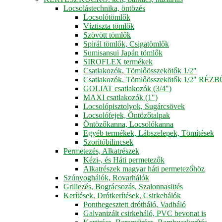
Locsolástechnika, öntözés
Locsolótömlők
Víztiszta tömlők
Szövött tömlők
Spirál tömlők, Csigatömlők
Sumisansui Japán tömlők
SIROFLEX termékek
Csatlakozók, Tömlőösszekötők 1/2"
Csatlakozók, Tömlőösszekötők 1/2" RÉZ
GOLIAT csatlakozók (3/4")
MAXI csatlakozók (1")
Locsolópisztolyok, Sugárcsövek
Locsolófejek, Öntözőtalpak
Öntözőkanna, Locsolókanna
Egyéb termékek, Lábszelepek, Tömítések
Szorítóbilincsek
Permetezés, Alkatrészek
Kézi-, és Háti permetezők
Alkatrészek magyar háti permetezőhöz
Szúnyoghálók, Rovarhálók
Grillezés, Bográcsozás, Szalonnasütés
Kerítések, Drótkerítések, Csirkehálók
Ponthegesztett drótháló, Vadháló
Galvanizált csirkeháló, PVC bevonat is