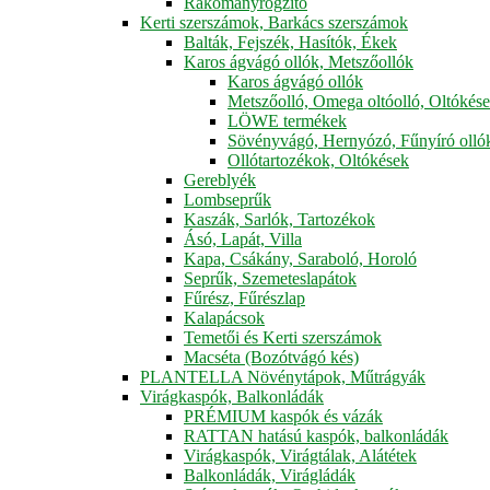
Rakományrögzítő
Kerti szerszámok, Barkács szerszámok
Balták, Fejszék, Hasítók, Ékek
Karos ágvágó ollók, Metszőollók
Karos ágvágó ollók
Metszőolló, Omega oltóolló, Oltókés
LÖWE termékek
Sövényvágó, Hernyózó, Fűnyíró olló
Ollótartozékok, Oltókések
Gereblyék
Lombseprűk
Kaszák, Sarlók, Tartozékok
Ásó, Lapát, Villa
Kapa, Csákány, Saraboló, Horoló
Seprűk, Szemeteslapátok
Fűrész, Fűrészlap
Kalapácsok
Temetői és Kerti szerszámok
Macséta (Bozótvágó kés)
PLANTELLA Növénytápok, Műtrágyák
Virágkaspók, Balkonládák
PRÉMIUM kaspók és vázák
RATTAN hatású kaspók, balkonládák
Virágkaspók, Virágtálak, Alátétek
Balkonládák, Virágládák