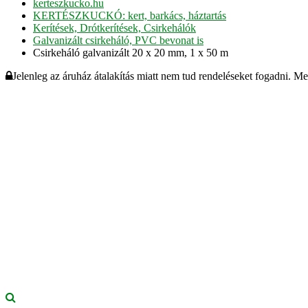
kerteszkucko.hu
KERTÉSZKUCKÓ: kert, barkács, háztartás
Kerítések, Drótkerítések, Csirkehálók
Galvanizált csirkeháló, PVC bevonat is
Csirkeháló galvanizált 20 x 20 mm, 1 x 50 m
Jelenleg az áruház átalakítás miatt nem tud rendeléseket fogadni. M