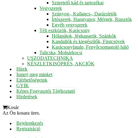
Szüretelő kád és tartozékai
Vegyszerek
Szúnyog-, Kullancs-, Darázsírtók
Írtószerek, Hangyapor, Mérgek, Riasztók
Egyéb vegyszerek
Téli eszközök, Karácsony
Hólapátok, Jégkaparók, Szánkók
Kandallók és kiegészítők, Füstcsövek
Karácsonyfatalp, Fenyőcsomagoló háló
Talicska, Molnárkocsi
USZODATECHNIKA
KÉSZLETKISÖPRÉS, AKCIÓK
Hírek
Ismerj meg minket
Elérhetőségeink
GYIK
Képes Fogyasztói Tájékoztató
Hirdetések
Kosár
Az Ön kosara üres.
Bejelentkezés
Regisztráció