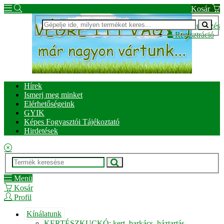
Kosár
Bejelentkezés
Regisztráció
Hírek
Ismerj meg minket
Elérhetőségeink
GYIK
Képes Fogyasztói Tájékoztató
Hirdetések
Menü
Kosár
Profil
Kínálatunk
KERTÉSZKUCKÓ: kert, barkács, háztartás