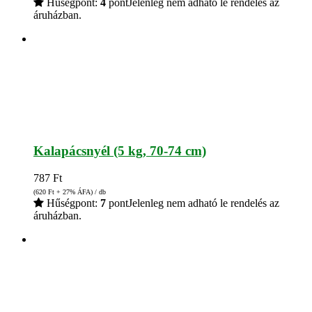
Hűségpont:
4
pont
Jelenleg nem adható le rendelés az
áruházban.
Kalapácsnyél (5 kg, 70-74 cm)
787
Ft
(620
Ft
+ 27% ÁFA) / db
Hűségpont:
7
pont
Jelenleg nem adható le rendelés az
áruházban.