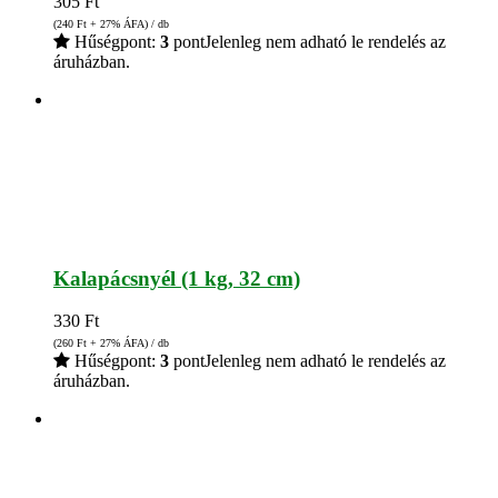
305
Ft
(240
Ft
+ 27% ÁFA) / db
Hűségpont:
3
pont
Jelenleg nem adható le rendelés az
áruházban.
Kalapácsnyél (1 kg, 32 cm)
330
Ft
(260
Ft
+ 27% ÁFA) / db
Hűségpont:
3
pont
Jelenleg nem adható le rendelés az
áruházban.