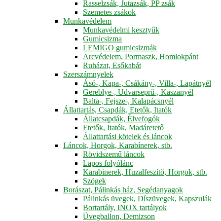
Rasselzsák, Jutazsák, PP zsák
Szemetes zsákok
Munkavédelem
Munkavédelmi kesztyűk
Gumicsizma
LEMIGO gumicsizmák
Arcvédelem, Pormaszk, Homlokpánt
Ruházat, Esőkabát
Szerszámnyelek
Ásó-, Kapa-, Csákány-, Villa-, Lapátnyél
Gereblye-, Udvarseprű-, Kaszanyél
Balta-, Fejsze-, Kalapácsnyél
Állattartás, Csapdák, Etetők, Itatók
Állatcsapdák, Élvefogók
Etetők, Itatók, Madáretető
Állattartási kötelek és láncok
Láncok, Horgok, Karabínerek, stb.
Rövidszemű láncok
Lapos folyólánc
Karabinerek, Huzalfeszítő, Horgok, stb.
Szögek
Borászat, Pálinkás ház, Segédanyagok
Pálinkás üvegek, Díszüvegek, Kapszulák
Bortartály, INOX tartályok
Üvegballon, Demizson