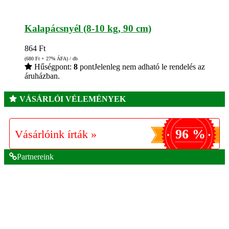
Kalapácsnyél (8-10 kg, 90 cm)
864
Ft
(680
Ft
+ 27% ÁFA) / db
Hűségpont:
8
pont
Jelenleg nem adható le rendelés az
áruházban.
VÁSÁRLÓI VÉLEMÉNYEK
96 %
Vásárlóink írták »
Partnereink