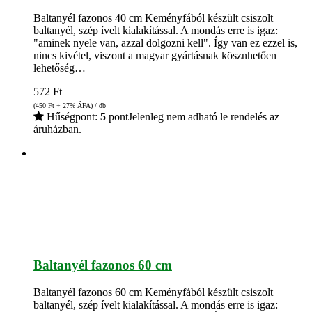
Baltanyél fazonos 40 cm Keményfából készült csiszolt
baltanyél, szép ívelt kialakítással. A mondás erre is igaz:
"aminek nyele van, azzal dolgozni kell". Így van ez ezzel is,
nincs kivétel, viszont a magyar gyártásnak kösznhetően
lehetőség…
572
Ft
(450
Ft
+ 27% ÁFA) / db
Hűségpont:
5
pont
Jelenleg nem adható le rendelés az
áruházban.
Baltanyél fazonos 60 cm
Baltanyél fazonos 60 cm Keményfából készült csiszolt
baltanyél, szép ívelt kialakítással. A mondás erre is igaz: