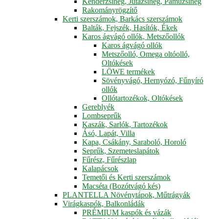
Kenderzsineg, Jutazsineg, Pamuzsineg
Rakományrögzítő
Kerti szerszámok, Barkács szerszámok
Balták, Fejszék, Hasítók, Ékek
Karos ágvágó ollók, Metszőollók
Karos ágvágó ollók
Metszőolló, Omega oltóolló,
Oltókések
LÖWE termékek
Sövényvágó, Hernyózó, Fűnyíró
ollók
Ollótartozékok, Oltókések
Gereblyék
Lombseprűk
Kaszák, Sarlók, Tartozékok
Ásó, Lapát, Villa
Kapa, Csákány, Saraboló, Horoló
Seprűk, Szemeteslapátok
Fűrész, Fűrészlap
Kalapácsok
Temetői és Kerti szerszámok
Macséta (Bozótvágó kés)
PLANTELLA Növénytápok, Műtrágyák
Virágkaspók, Balkonládák
PRÉMIUM kaspók és vázák