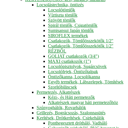
Locsolástechnika, öntözés
Locsolótömlők
Víztiszta tömlők
Szövött tömlők
Spirál tömlők, Csigatömlők
Sumisansui Japán tömlők
SIROFLEX termékek
Csatlakozók, Tömlőösszekötők 1/2"
Csatlakozók, Tömlőösszekötők 1/2"
RÉZBŐL
GOLIAT csatlakozók (3/4")
MAXI csatlakozók (1")
Locsolópisztolyok, Sugárcsövek
Locsolófejek, Öntözőtalpak
Öntözőkanna, Locsolókanna
Egyéb termékek, Lábszelepek, Tömítések
Szorítóbilincsek
Permetezés, Alkatrészek
Kézi-, és Háti permetezők
Alkatrészek magyar háti permetezőhöz
Szúnyoghálók, Rovarhálók
Grillezés, Bográcsozás, Szalonnasütés
Kerítések, Drótkerítések, Csirkehálók
Ponthegesztett drótháló, Vadháló