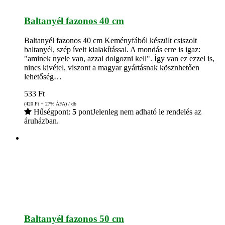
Baltanyél fazonos 40 cm
Baltanyél fazonos 40 cm Keményfából készült csiszolt
baltanyél, szép ívelt kialakítással. A mondás erre is igaz:
"aminek nyele van, azzal dolgozni kell". Így van ez ezzel is,
nincs kivétel, viszont a magyar gyártásnak kösznhetően
lehetőség…
533
Ft
(420
Ft
+ 27% ÁFA) / db
Hűségpont:
5
pont
Jelenleg nem adható le rendelés az
áruházban.
Baltanyél fazonos 50 cm