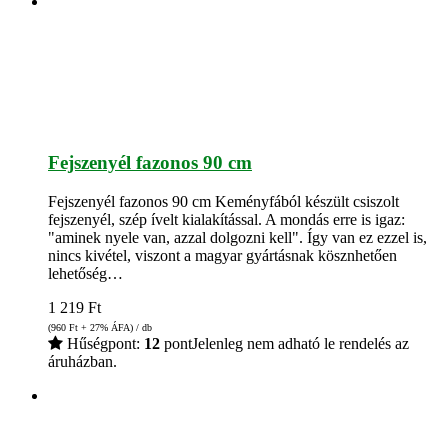
Fejszenyél fazonos 90 cm
Fejszenyél fazonos 90 cm Keményfából készült csiszolt
fejszenyél, szép ívelt kialakítással. A mondás erre is igaz:
"aminek nyele van, azzal dolgozni kell". Így van ez ezzel is,
nincs kivétel, viszont a magyar gyártásnak kösznhetően
lehetőség…
1 219
Ft
(960
Ft
+ 27% ÁFA) / db
Hűségpont:
12
pont
Jelenleg nem adható le rendelés az
áruházban.