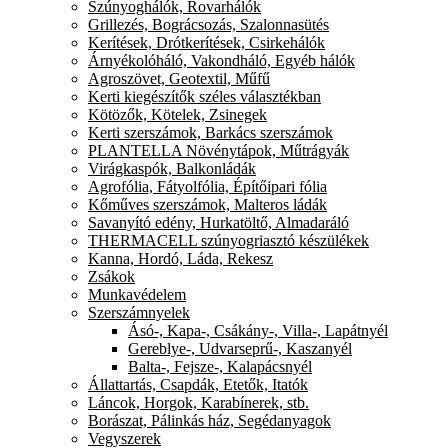
Szúnyoghálók, Rovarhálók
Grillezés, Bográcsozás, Szalonnasütés
Kerítések, Drótkerítések, Csirkehálók
Árnyékolóháló, Vakondháló, Egyéb hálók
Agroszövet, Geotextil, Műfű
Kerti kiegészítők széles választékban
Kötözők, Kötelek, Zsinegek
Kerti szerszámok, Barkács szerszámok
PLANTELLA Növénytápok, Műtrágyák
Virágkaspók, Balkonládák
Agrofólia, Fátyolfólia, Építőipari fólia
Kőműves szerszámok, Malteros ládák
Savanyító edény, Hurkatöltő, Almadaráló
THERMACELL szúnyogriasztó készülékek
Kanna, Hordó, Láda, Rekesz
Zsákok
Munkavédelem
Szerszámnyelek
Ásó-, Kapa-, Csákány-, Villa-, Lapátnyél
Gereblye-, Udvarseprű-, Kaszanyél
Balta-, Fejsze-, Kalapácsnyél
Állattartás, Csapdák, Etetők, Itatók
Láncok, Horgok, Karabínerek, stb.
Borászat, Pálinkás ház, Segédanyagok
Vegyszerek