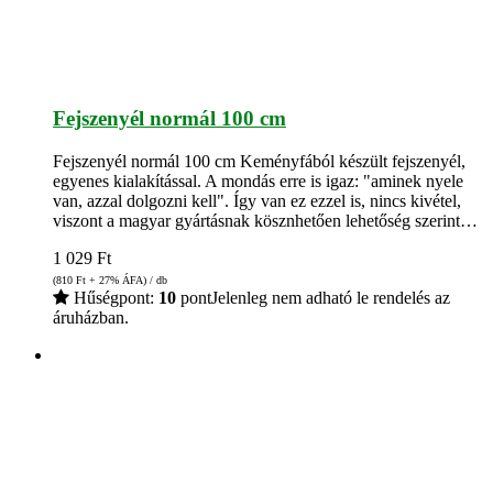
Fejszenyél normál 100 cm
Fejszenyél normál 100 cm Keményfából készült fejszenyél,
egyenes kialakítással. A mondás erre is igaz: "aminek nyele
van, azzal dolgozni kell". Így van ez ezzel is, nincs kivétel,
viszont a magyar gyártásnak kösznhetően lehetőség szerint…
1 029
Ft
(810
Ft
+ 27% ÁFA) / db
Hűségpont:
10
pont
Jelenleg nem adható le rendelés az
áruházban.