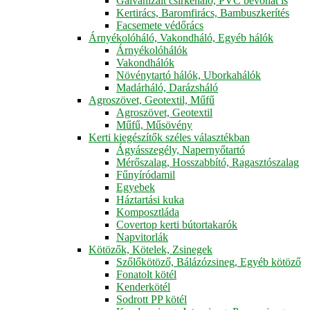
Galvanizált csirkeháló, PVC bevonat is
Kertirács, Baromfirács, Bambuszkerítés
Facsemete védőrács
Árnyékolóháló, Vakondháló, Egyéb hálók
Árnyékolóhálók
Vakondhálók
Növénytartó hálók, Uborkahálók
Madárháló, Darázsháló
Agroszövet, Geotextil, Műfű
Agroszövet, Geotextil
Műfű, Műsövény
Kerti kiegészítők széles választékban
Ágyásszegély, Napernyőtartó
Mérőszalag, Hosszabbító, Ragasztószalag
Fűnyíródamil
Egyebek
Háztartási kuka
Komposztláda
Covertop kerti bútortakarók
Napvitorlák
Kötözők, Kötelek, Zsinegek
Szőlőkötöző, Bálázózsineg, Egyéb kötöző
Fonatolt kötél
Kenderkötél
Sodrott PP kötél