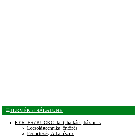
TERMÉKKÍNÁLATUNK
KERTÉSZKUCKÓ: kert, barkács, háztartás
Locsolástechnika, öntözés
Permetezés, Alkatrészek