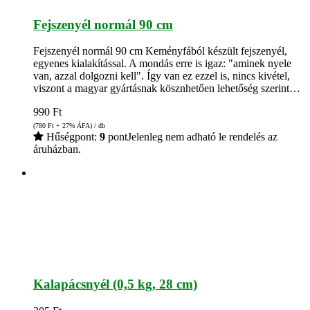
Fejszenyél normál 90 cm
Fejszenyél normál 90 cm Keményfából készült fejszenyél,
egyenes kialakítással. A mondás erre is igaz: "aminek nyele
van, azzal dolgozni kell". Így van ez ezzel is, nincs kivétel,
viszont a magyar gyártásnak kösznhetően lehetőség szerint…
990
Ft
(780
Ft
+ 27% ÁFA) / db
Hűségpont:
9
pont
Jelenleg nem adható le rendelés az
áruházban.
Kalapácsnyél (0,5 kg, 28 cm)