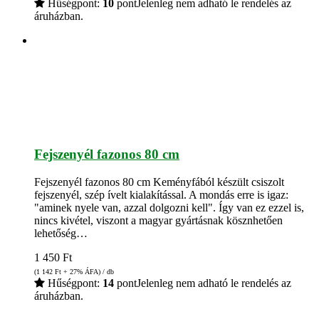
Hűségpont:
10
pont
Jelenleg nem adható le rendelés az
áruházban.
Fejszenyél fazonos 80 cm
Fejszenyél fazonos 80 cm Keményfából készült csiszolt
fejszenyél, szép ívelt kialakítással. A mondás erre is igaz:
"aminek nyele van, azzal dolgozni kell". Így van ez ezzel is,
nincs kivétel, viszont a magyar gyártásnak kösznhetően
lehetőség…
1 450
Ft
(1 142
Ft
+ 27% ÁFA) / db
Hűségpont:
14
pont
Jelenleg nem adható le rendelés az
áruházban.