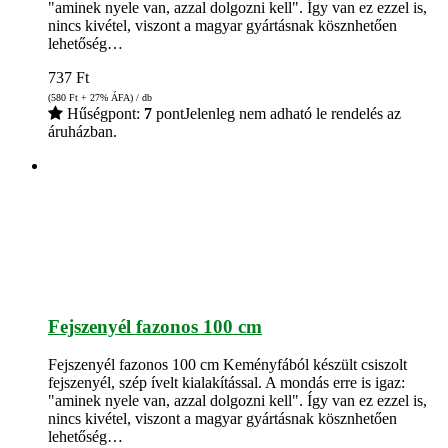
"aminek nyele van, azzal dolgozni kell". Így van ez ezzel is,
nincs kivétel, viszont a magyar gyártásnak kösznhetően
lehetőség…
737
Ft
(580
Ft
+ 27% ÁFA) / db
Hűségpont:
7
pont
Jelenleg nem adható le rendelés az
áruházban.
Fejszenyél fazonos 100 cm
Fejszenyél fazonos 100 cm Keményfából készült csiszolt
fejszenyél, szép ívelt kialakítással. A mondás erre is igaz:
"aminek nyele van, azzal dolgozni kell". Így van ez ezzel is,
nincs kivétel, viszont a magyar gyártásnak kösznhetően
lehetőség…