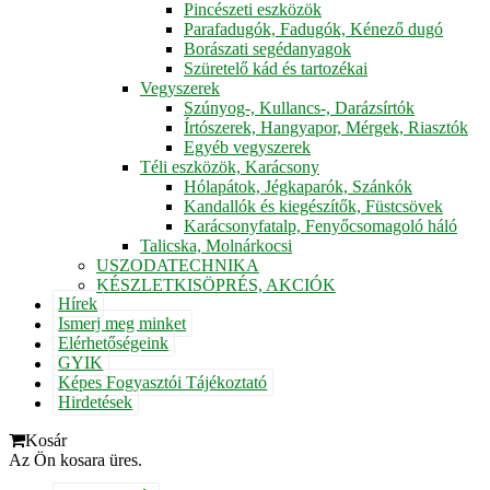
Pincészeti eszközök
Parafadugók, Fadugók, Kénező dugó
Borászati segédanyagok
Szüretelő kád és tartozékai
Vegyszerek
Szúnyog-, Kullancs-, Darázsírtók
Írtószerek, Hangyapor, Mérgek, Riasztók
Egyéb vegyszerek
Téli eszközök, Karácsony
Hólapátok, Jégkaparók, Szánkók
Kandallók és kiegészítők, Füstcsövek
Karácsonyfatalp, Fenyőcsomagoló háló
Talicska, Molnárkocsi
USZODATECHNIKA
KÉSZLETKISÖPRÉS, AKCIÓK
Hírek
Ismerj meg minket
Elérhetőségeink
GYIK
Képes Fogyasztói Tájékoztató
Hirdetések
Kosár
Az Ön kosara üres.