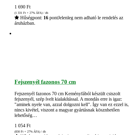
1 690
Ft
(1 331
Ft
+ 27% ÁFA) / db
Hűségpont:
16
pont
Jelenleg nem adható le rendelés az
áruházban.
Fejszenyél fazonos 70 cm
Fejszenyél fazonos 70 cm Keményfából készült csiszolt
fejszenyél, szép ívelt kialakítással. A mondás erre is igaz:
"aminek nyele van, azzal dolgozni kell". Így van ez ezzel is,
nincs kivétel, viszont a magyar gyártásnak kösznhetően
lehetőség…
1 054
Ft
(830
Ft
+ 27% ÁFA) / db