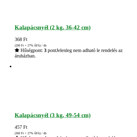
Kalapácsnyél (2 kg, 36-42 cm)
368
Ft
(290
Ft
+ 27% ÁFA) / db
Hűségpont:
3
pont
Jelenleg nem adható le rendelés az
áruházban.
Kalapácsnyél (3 kg, 49-54 cm)
457
Ft
(360
Ft
+ 27% ÁFA) / db