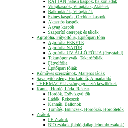
RATTAN hatású kaspók, balkonládák
Virágkaspók, Virágtálak, Alátétek
Balkonládák, Virágládák
Színes kaspók, Orchideakaspók
Akasztós kaspók
Agyag kaspók
Szaporító cserepek és tálcák
Agrofólia, Fátyolfólia, Építőipari fólia
Agrofólia FEKETE
Agrofólia NATÚR
Agrofólia UV ÁLLÓ FÓLIA (fénystabil)
Takartóponyvák, Takarófóliák
Fátyolfólia
Építőipari fóliák
Kőműves szerszámok, Malteros ládák
Savanyító edény, Hurkatöltő, Almadaráló
THERMACELL szúnyogriasztó készülékek
Kanna, Hordó, Láda, Rekesz
Hordók, Esővízgyűjtők
Ládák, Rekeszek
Kannák, Ballonok
Tömítés, Bilincsek, Hordózár, Hordótetők
Zsákok
PE Zsákok
BIO zsákok (biológiailag lebomló zsákok)