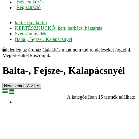
Bejelentkezés
Regisztráció
kerteszkucko.hu
KERTÉSZKUCKÓ: kert, barkács, háztartás
Szerszámnyelek
Balta-, Fejsze-, Kalapácsnyél
Jelenleg az áruház átalakítás miatt nem tud rendeléseket fogadni.
Megértésüket köszönjük.
Balta-, Fejsze-, Kalapácsnyél
A kategóriában 15 termék található.