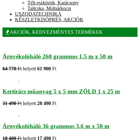
Téli eszközök, Karácsony
Talicska, Molnárkocsi
USZODATECHNIKA
KÉSZLETKISÖPRÉS, AKCIÓK
AKCIÓK, KEDVEZMÉNYES TERMÉKEK
Árnyékolóháló 260 grammos 1,5 m x 50 m
64 770
Ft
helyett
61 900
Ft
Kertirács műanyag 5 x 5 mm ZÖLD 1 x 25 m
31 490
Ft
helyett
28 490
Ft
Árnyékolóháló 36 grammos 3,6 m x 50 m
18 400
Ft
helyett
17 490
Ft