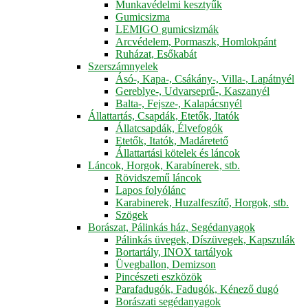
Munkavédelmi kesztyűk
Gumicsizma
LEMIGO gumicsizmák
Arcvédelem, Pormaszk, Homlokpánt
Ruházat, Esőkabát
Szerszámnyelek
Ásó-, Kapa-, Csákány-, Villa-, Lapátnyél
Gereblye-, Udvarseprű-, Kaszanyél
Balta-, Fejsze-, Kalapácsnyél
Állattartás, Csapdák, Etetők, Itatók
Állatcsapdák, Élvefogók
Etetők, Itatók, Madáretető
Állattartási kötelek és láncok
Láncok, Horgok, Karabínerek, stb.
Rövidszemű láncok
Lapos folyólánc
Karabinerek, Huzalfeszítő, Horgok, stb.
Szögek
Borászat, Pálinkás ház, Segédanyagok
Pálinkás üvegek, Díszüvegek, Kapszulák
Bortartály, INOX tartályok
Üvegballon, Demizson
Pincészeti eszközök
Parafadugók, Fadugók, Kénező dugó
Borászati segédanyagok