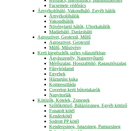
Kertirács, Baromfirács, Bambuszkerítés
Facsemete védőrács
Árnyékolóháló, Vakondháló, Egyéb hálók
Árnyékolóhálók
Vakondhálók
Növénytartó hálók, Uborkahálók
Madárháló, Darázsháló
Agroszövet, Geotextil, Műfű
Agroszövet, Geotextil
Műfű, Műsövény
Kerti kiegészítők széles választékban
Ágyásszegély, Napernyőtartó
Mérőszalag, Hosszabbító, Ragasztószalag
Fűnyíródamil
Egyebek
Háztartási kuka
Komposztláda
Covertop kerti bútortakarók
Napvitorlák
Kötözők, Kötelek, Zsinegek
Szőlőkötöző, Bálázózsineg, Egyéb kötöző
Fonatolt kötél
Kenderkötél
Sodrott PP kötél
Kenderzsineg, Jutazsineg, Pamuzsineg