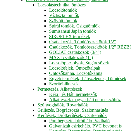
Locsolástechnika, öntözés
Locsolótömlők
Víztiszta tömlők
Szövött tömlők
Spirál tömlők, Csigatömlők
Sumisansui Japán tömlők
SIROFLEX termékek
Csatlakozók, Tömlőösszekötők 1/2"
Csatlakozók, Tömlőösszekötők 1/2" RÉZ
GOLIAT csatlakozók (3/4")
MAXI csatlakozók (1")
Locsolópisztolyok, Sugárcsövek
Locsolófejek, Öntözőtalpak
Öntözőkanna, Locsolókanna
Egyéb termékek, Lábszelepek, Tömítések
Szorítóbilincsek
Permetezés, Alkatrészek
Kézi-, és Háti permetezők
Alkatrészek magyar háti permetezőhöz
Szúnyoghálók, Rovarhálók
Grillezés, Bográcsozás, Szalonnasütés
Kerítések, Drótkerítések, Csirkehálók
Ponthegesztett drótháló, Vadháló
Galvanizált csirkeháló, PVC bevonat is