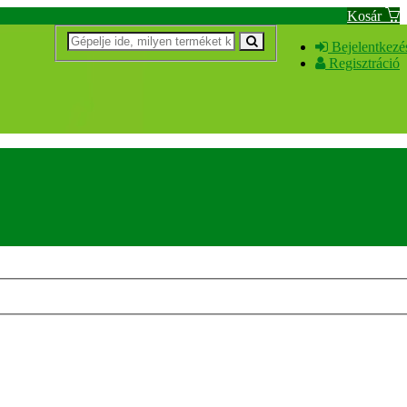
Kosár
Bejelentkezé
Regisztráció