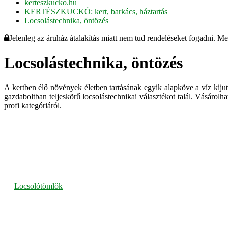
kerteszkucko.hu
KERTÉSZKUCKÓ: kert, barkács, háztartás
Locsolástechnika, öntözés
Jelenleg az áruház átalakítás miatt nem tud rendeléseket fogadni. M
Locsolástechnika, öntözés
A kertben élő növények életben tartásának egyik alapköve a víz kiju
gazdaboltban teljeskörű locsolástechnikai választékot talál. Vásárolh
profi kategóriáról.
Locsolótömlők