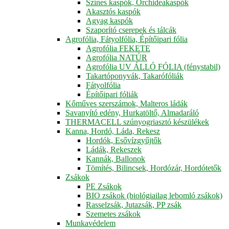
Színes kaspók, Orchideakaspók
Akasztós kaspók
Agyag kaspók
Szaporító cserepek és tálcák
Agrofólia, Fátyolfólia, Építőipari fólia
Agrofólia FEKETE
Agrofólia NATÚR
Agrofólia UV ÁLLÓ FÓLIA (fénystabil)
Takartóponyvák, Takarófóliák
Fátyolfólia
Építőipari fóliák
Kőműves szerszámok, Malteros ládák
Savanyító edény, Hurkatöltő, Almadaráló
THERMACELL szúnyogriasztó készülékek
Kanna, Hordó, Láda, Rekesz
Hordók, Esővízgyűjtők
Ládák, Rekeszek
Kannák, Ballonok
Tömítés, Bilincsek, Hordózár, Hordótetők
Zsákok
PE Zsákok
BIO zsákok (biológiailag lebomló zsákok)
Rasselzsák, Jutazsák, PP zsák
Szemetes zsákok
Munkavédelem