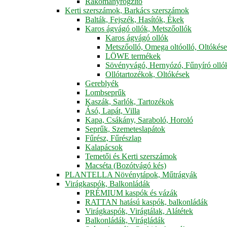
Rakományrögzítő
Kerti szerszámok, Barkács szerszámok
Balták, Fejszék, Hasítók, Ékek
Karos ágvágó ollók, Metszőollók
Karos ágvágó ollók
Metszőolló, Omega oltóolló, Oltókés
LÖWE termékek
Sövényvágó, Hernyózó, Fűnyíró olló
Ollótartozékok, Oltókések
Gereblyék
Lombseprűk
Kaszák, Sarlók, Tartozékok
Ásó, Lapát, Villa
Kapa, Csákány, Saraboló, Horoló
Seprűk, Szemeteslapátok
Fűrész, Fűrészlap
Kalapácsok
Temetői és Kerti szerszámok
Macséta (Bozótvágó kés)
PLANTELLA Növénytápok, Műtrágyák
Virágkaspók, Balkonládák
PRÉMIUM kaspók és vázák
RATTAN hatású kaspók, balkonládák
Virágkaspók, Virágtálak, Alátétek
Balkonládák, Virágládák