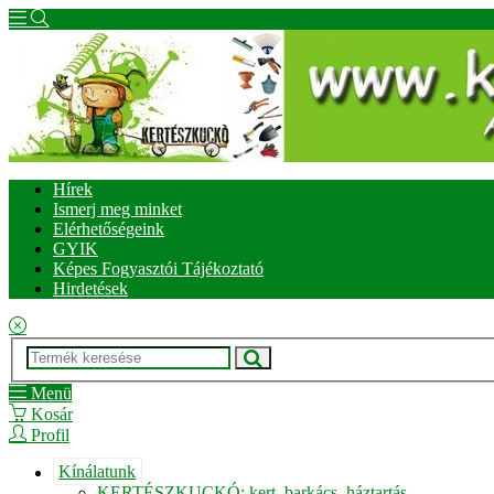
Hírek
Ismerj meg minket
Elérhetőségeink
GYIK
Képes Fogyasztói Tájékoztató
Hirdetések
Menü
Kosár
Profil
Kínálatunk
KERTÉSZKUCKÓ: kert, barkács, háztartás