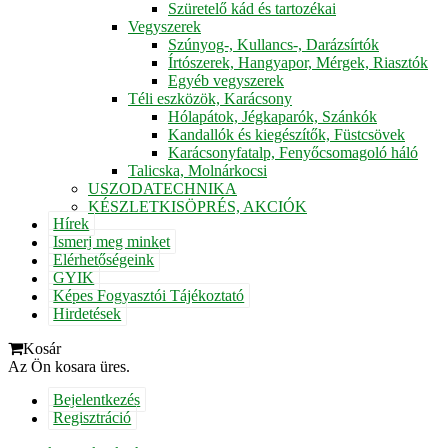
Szüretelő kád és tartozékai
Vegyszerek
Szúnyog-, Kullancs-, Darázsírtók
Írtószerek, Hangyapor, Mérgek, Riasztók
Egyéb vegyszerek
Téli eszközök, Karácsony
Hólapátok, Jégkaparók, Szánkók
Kandallók és kiegészítők, Füstcsövek
Karácsonyfatalp, Fenyőcsomagoló háló
Talicska, Molnárkocsi
USZODATECHNIKA
KÉSZLETKISÖPRÉS, AKCIÓK
Hírek
Ismerj meg minket
Elérhetőségeink
GYIK
Képes Fogyasztói Tájékoztató
Hirdetések
Kosár
Az Ön kosara üres.
Bejelentkezés
Regisztráció