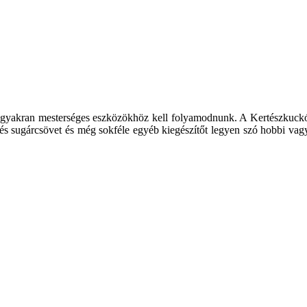
 így gyakran mesterséges eszközökhöz kell folyamodnunk. A Kertészkuck
et és sugárcsövet és még sokféle egyéb kiegészítőt legyen szó hobbi vag