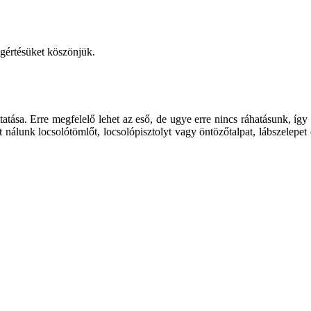
egértésüket köszönjük.
ttatása. Erre megfelelő lehet az eső, de ugye erre nincs ráhatásunk,
at nálunk locsolótömlőt, locsolópisztolyt vagy öntözőtalpat, lábszelep