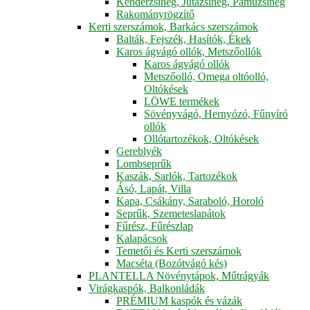
Kenderzsineg, Jutazsineg, Pamuzsineg
Rakományrögzítő
Kerti szerszámok, Barkács szerszámok
Balták, Fejszék, Hasítók, Ékek
Karos ágvágó ollók, Metszőollók
Karos ágvágó ollók
Metszőolló, Omega oltóolló,
Oltókések
LÖWE termékek
Sövényvágó, Hernyózó, Fűnyíró
ollók
Ollótartozékok, Oltókések
Gereblyék
Lombseprűk
Kaszák, Sarlók, Tartozékok
Ásó, Lapát, Villa
Kapa, Csákány, Saraboló, Horoló
Seprűk, Szemeteslapátok
Fűrész, Fűrészlap
Kalapácsok
Temetői és Kerti szerszámok
Macséta (Bozótvágó kés)
PLANTELLA Növénytápok, Műtrágyák
Virágkaspók, Balkonládák
PRÉMIUM kaspók és vázák