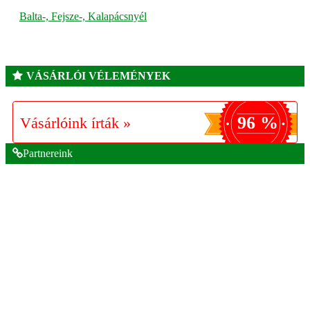
Balta-, Fejsze-, Kalapácsnyél
VÁSÁRLÓI VÉLEMÉNYEK
96 %
Vásárlóink írták »
Partnereink