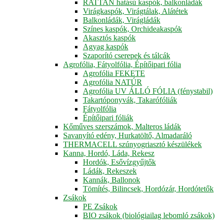
RATTAN hatású kaspók, balkonládák
Virágkaspók, Virágtálak, Alátétek
Balkonládák, Virágládák
Színes kaspók, Orchideakaspók
Akasztós kaspók
Agyag kaspók
Szaporító cserepek és tálcák
Agrofólia, Fátyolfólia, Építőipari fólia
Agrofólia FEKETE
Agrofólia NATÚR
Agrofólia UV ÁLLÓ FÓLIA (fénystabil)
Takartóponyvák, Takarófóliák
Fátyolfólia
Építőipari fóliák
Kőműves szerszámok, Malteros ládák
Savanyító edény, Hurkatöltő, Almadaráló
THERMACELL szúnyogriasztó készülékek
Kanna, Hordó, Láda, Rekesz
Hordók, Esővízgyűjtők
Ládák, Rekeszek
Kannák, Ballonok
Tömítés, Bilincsek, Hordózár, Hordótetők
Zsákok
PE Zsákok
BIO zsákok (biológiailag lebomló zsákok)