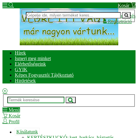
Kosár
Bejelentkezés
Regisztráció
Hírek
Ismerj meg minket
Elérhetőségeink
GYIK
Képes Fogyasztói Tájékoztató
Hirdetések
Menü
Kosár
Profil
Kínálatunk
KERTÉSZKUCKÓ: kert, barkács, háztartás