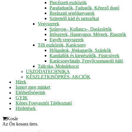
Pincészeti eszközök
Parafadugók, Fadugók, Kénező dugó
Borászati segédanyagok
Szüretelő kád és tartozékai
Vegyszerek
Szúnyog-, Kullancs-, Darázsírtók
Írtószerek, Hangyapor, Mérgek, Riasztók
Egyéb vegyszerek
Téli eszközök, Karácsony
Hólapátok, Jégkaparók, Szánkók
Kandallók és kiegészítők, Füstcsövek
Karácsonyfatalp, Fenyőcsomagoló háló
Talicska, Molnárkocsi
USZODATECHNIKA
KÉSZLETKISÖPRÉS, AKCIÓK
Hírek
Ismerj meg minket
Elérhetőségeink
GYIK
Képes Fogyasztói Tájékoztató
Hirdetések
Kosár
Az Ön kosara üres.