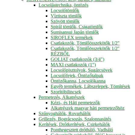
Locsolástechnika, öntözés
Locsolótömlők
Víztiszta tömlők
Szövött tömlők
Spirál tömlők, Csigatömlők
Sumisansui Japán tömlők
SIROFLEX termékek
Csatlakozók, Tömlőösszekötők 1/2"
Csatlakozók, Tömlőösszekötők 1/2"
RÉZBŐL
GOLIAT csatlakozók (3/4")
MAXI csatlakozók (1")
Locsolópisztolyok, Sugárcsövek
Locsolófejek, Öntözőtalpak
Öntözőkanna, Locsolókanna
Egyéb termékek, Lábszelepek, Tömítések
Szorítóbilincsek
Permetezés, Alkatrészek
Kézi-, és Háti permetezők
Alkatrészek magyar háti permetezőhöz
Szúnyoghálók, Rovarhálók
Grillezés, Bográcsozás, Szalonnasütés
Kerítések, Drótkerítések, Csirkehálók
Ponthegesztett drótháló, Vadháló