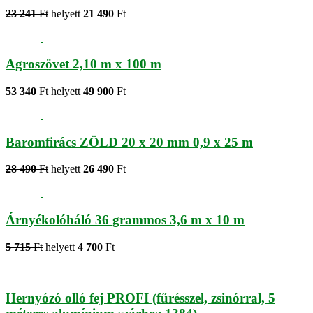
23 241
Ft
helyett
21 490
Ft
Agroszövet 2,10 m x 100 m
53 340
Ft
helyett
49 900
Ft
Baromfirács ZÖLD 20 x 20 mm 0,9 x 25 m
28 490
Ft
helyett
26 490
Ft
Árnyékolóháló 36 grammos 3,6 m x 10 m
5 715
Ft
helyett
4 700
Ft
Hernyózó olló fej PROFI (fűrésszel, zsinórral, 5