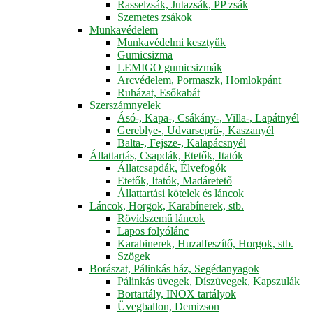
Rasselzsák, Jutazsák, PP zsák
Szemetes zsákok
Munkavédelem
Munkavédelmi kesztyűk
Gumicsizma
LEMIGO gumicsizmák
Arcvédelem, Pormaszk, Homlokpánt
Ruházat, Esőkabát
Szerszámnyelek
Ásó-, Kapa-, Csákány-, Villa-, Lapátnyél
Gereblye-, Udvarseprű-, Kaszanyél
Balta-, Fejsze-, Kalapácsnyél
Állattartás, Csapdák, Etetők, Itatók
Állatcsapdák, Élvefogók
Etetők, Itatók, Madáretető
Állattartási kötelek és láncok
Láncok, Horgok, Karabínerek, stb.
Rövidszemű láncok
Lapos folyólánc
Karabinerek, Huzalfeszítő, Horgok, stb.
Szögek
Borászat, Pálinkás ház, Segédanyagok
Pálinkás üvegek, Díszüvegek, Kapszulák
Bortartály, INOX tartályok
Üvegballon, Demizson