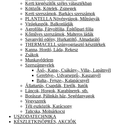
Kerti kiegészítők széles választékban
Kötözők, Kötelek, Zsinegek
Kerti szerszámok, Barkács szerszámok
PLANTELLA Növénytápok, Műtrágyák
Virágkaspók, Balkonládák
Agrofólia, Fátyolfólia, Építőipari fólia
Kőműves szerszámok, Malteros ládák
Savanyító edény, Hurkatöltő, Almadaráló
THERMACELL szúnyogriasztó készülékek
Kanna, Hordó, Láda, Rekesz
Zsákok
Munkavédelem
Szerszámnyelek
Ásó-, Kapa-, Csákány-, Villa-, Lapátnyél
Gereblye-, Udvarseprű-, Kaszanyél
Balta-, Fejsze-, Kalapácsnyél
Állattartás, Csapdák, Etetők, Itatók
Láncok, Horgok, Karabínerek, stb.
Borászat, Pálinkás ház, Segédanyagok
Vegyszerek
Téli eszközök, Karácsony
Talicska, Molnárkocsi
USZODATECHNIKA
KÉSZLETKISÖPRÉS, AKCIÓK