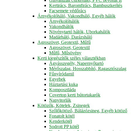
Galvanizált csirkeháló, PVC bevonat is
Kertirács, Baromfirács, Bambuszkerítés
Facsemete védőrács
Árnyékolóháló, Vakondháló, Egyéb hálók
Árnyékolóhálók
Vakondhálók
Növénytartó hálók, Uborkahálók
Madárháló, Darázsháló
Agroszövet, Geotextil, Műfű
Agroszövet, Geotextil
Műfű, Műsövény
Kerti kiegészítők széles választékban
Ágyásszegély, Napernyőtartó
Mérőszalag, Hosszabbító, Ragasztószalag
Fűnyíródamil
Egyebek
Háztartási kuka
Komposztláda
Covertop kerti bútortakarók
Napvitorlák
Kötözők, Kötelek, Zsinegek
Szőlőkötöző, Bálázózsineg, Egyéb kötöző
Fonatolt kötél
Kenderkötél
Sodrott PP kötél