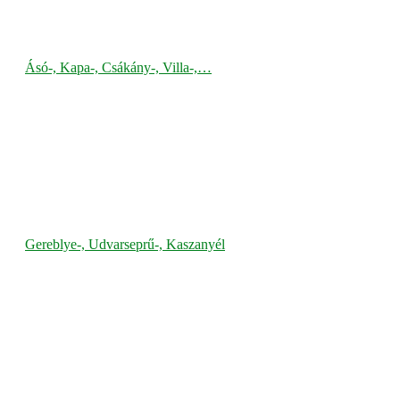
Ásó-, Kapa-, Csákány-, Villa-,…
Gereblye-, Udvarseprű-, Kaszanyél