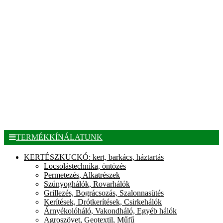
TERMÉKKÍNÁLATUNK
KERTÉSZKUCKÓ: kert, barkács, háztartás
Locsolástechnika, öntözés
Permetezés, Alkatrészek
Szúnyoghálók, Rovarhálók
Grillezés, Bográcsozás, Szalonnasütés
Kerítések, Drótkerítések, Csirkehálók
Árnyékolóháló, Vakondháló, Egyéb hálók
Agroszövet, Geotextil, Műfű