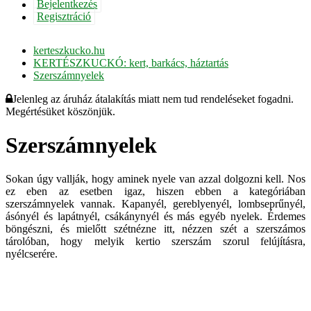
Bejelentkezés
Regisztráció
kerteszkucko.hu
KERTÉSZKUCKÓ: kert, barkács, háztartás
Szerszámnyelek
Jelenleg az áruház átalakítás miatt nem tud rendeléseket fogadni.
Megértésüket köszönjük.
Szerszámnyelek
Sokan úgy vallják, hogy aminek nyele van azzal dolgozni kell. Nos
ez eben az esetben igaz, hiszen ebben a kategóriában
szerszámnyelek vannak. Kapanyél, gereblyenyél, lombseprűnyél,
ásónyél és lapátnyél, csákánynyél és más egyéb nyelek. Érdemes
böngészni, és mielőtt szétnézne itt, nézzen szét a szerszámos
tárolóban, hogy melyik kertio szerszám szorul felújításra,
nyélcserére.