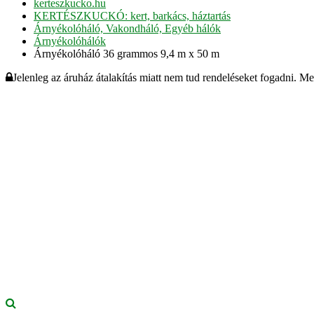
kerteszkucko.hu
KERTÉSZKUCKÓ: kert, barkács, háztartás
Árnyékolóháló, Vakondháló, Egyéb hálók
Árnyékolóhálók
Árnyékolóháló 36 grammos 9,4 m x 50 m
Jelenleg az áruház átalakítás miatt nem tud rendeléseket fogadni. M