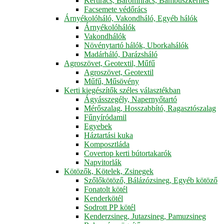
Kertirács, Baromfirács, Bambuszkerítés
Facsemete védőrács
Árnyékolóháló, Vakondháló, Egyéb hálók
Árnyékolóhálók
Vakondhálók
Növénytartó hálók, Uborkahálók
Madárháló, Darázsháló
Agroszövet, Geotextil, Műfű
Agroszövet, Geotextil
Műfű, Műsövény
Kerti kiegészítők széles választékban
Ágyásszegély, Napernyőtartó
Mérőszalag, Hosszabbító, Ragasztószalag
Fűnyíródamil
Egyebek
Háztartási kuka
Komposztláda
Covertop kerti bútortakarók
Napvitorlák
Kötözők, Kötelek, Zsinegek
Szőlőkötöző, Bálázózsineg, Egyéb kötöző
Fonatolt kötél
Kenderkötél
Sodrott PP kötél
Kenderzsineg, Jutazsineg, Pamuzsineg