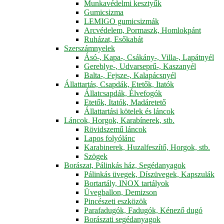
Munkavédelmi kesztyűk
Gumicsizma
LEMIGO gumicsizmák
Arcvédelem, Pormaszk, Homlokpánt
Ruházat, Esőkabát
Szerszámnyelek
Ásó-, Kapa-, Csákány-, Villa-, Lapátnyél
Gereblye-, Udvarseprű-, Kaszanyél
Balta-, Fejsze-, Kalapácsnyél
Állattartás, Csapdák, Etetők, Itatók
Állatcsapdák, Élvefogók
Etetők, Itatók, Madáretető
Állattartási kötelek és láncok
Láncok, Horgok, Karabínerek, stb.
Rövidszemű láncok
Lapos folyólánc
Karabinerek, Huzalfeszítő, Horgok, stb.
Szögek
Borászat, Pálinkás ház, Segédanyagok
Pálinkás üvegek, Díszüvegek, Kapszulák
Bortartály, INOX tartályok
Üvegballon, Demizson
Pincészeti eszközök
Parafadugók, Fadugók, Kénező dugó
Borászati segédanyagok