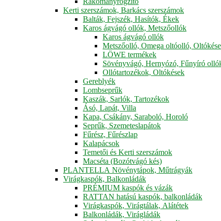
Rakományrögzítő
Kerti szerszámok, Barkács szerszámok
Balták, Fejszék, Hasítók, Ékek
Karos ágvágó ollók, Metszőollók
Karos ágvágó ollók
Metszőolló, Omega oltóolló, Oltókés
LÖWE termékek
Sövényvágó, Hernyózó, Fűnyíró olló
Ollótartozékok, Oltókések
Gereblyék
Lombseprűk
Kaszák, Sarlók, Tartozékok
Ásó, Lapát, Villa
Kapa, Csákány, Saraboló, Horoló
Seprűk, Szemeteslapátok
Fűrész, Fűrészlap
Kalapácsok
Temetői és Kerti szerszámok
Macséta (Bozótvágó kés)
PLANTELLA Növénytápok, Műtrágyák
Virágkaspók, Balkonládák
PRÉMIUM kaspók és vázák
RATTAN hatású kaspók, balkonládák
Virágkaspók, Virágtálak, Alátétek
Balkonládák, Virágládák