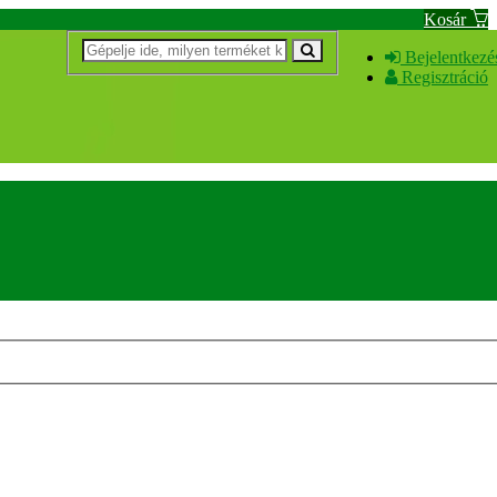
Kosár
Bejelentkezé
Regisztráció