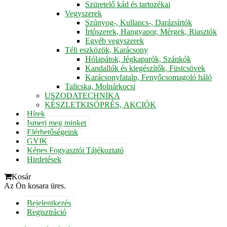
Szüretelő kád és tartozékai
Vegyszerek
Szúnyog-, Kullancs-, Darázsírtók
Írtószerek, Hangyapor, Mérgek, Riasztók
Egyéb vegyszerek
Téli eszközök, Karácsony
Hólapátok, Jégkaparók, Szánkók
Kandallók és kiegészítők, Füstcsövek
Karácsonyfatalp, Fenyőcsomagoló háló
Talicska, Molnárkocsi
USZODATECHNIKA
KÉSZLETKISÖPRÉS, AKCIÓK
Hírek
Ismerj meg minket
Elérhetőségeink
GYIK
Képes Fogyasztói Tájékoztató
Hirdetések
Kosár
Az Ön kosara üres.
Bejelentkezés
Regisztráció