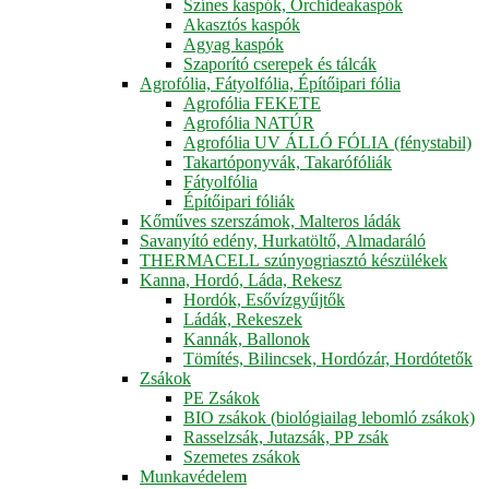
Színes kaspók, Orchideakaspók
Akasztós kaspók
Agyag kaspók
Szaporító cserepek és tálcák
Agrofólia, Fátyolfólia, Építőipari fólia
Agrofólia FEKETE
Agrofólia NATÚR
Agrofólia UV ÁLLÓ FÓLIA (fénystabil)
Takartóponyvák, Takarófóliák
Fátyolfólia
Építőipari fóliák
Kőműves szerszámok, Malteros ládák
Savanyító edény, Hurkatöltő, Almadaráló
THERMACELL szúnyogriasztó készülékek
Kanna, Hordó, Láda, Rekesz
Hordók, Esővízgyűjtők
Ládák, Rekeszek
Kannák, Ballonok
Tömítés, Bilincsek, Hordózár, Hordótetők
Zsákok
PE Zsákok
BIO zsákok (biológiailag lebomló zsákok)
Rasselzsák, Jutazsák, PP zsák
Szemetes zsákok
Munkavédelem