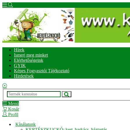
Hírek
Ismerj meg minket
Elérhetőségeink
GYIK
Képes Fogyasztói Tájékoztató
Hirdetések
Menü
Kosár
Profil
Kínálatunk
KERTÉSZKUCKÓ: kert, barkács, háztartás