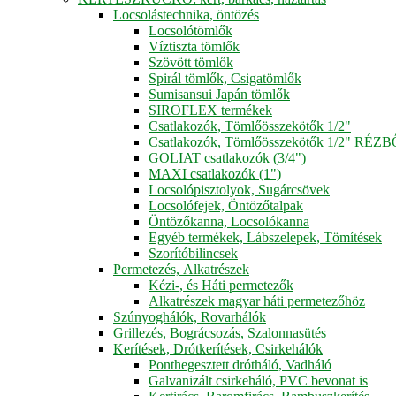
Locsolástechnika, öntözés
Locsolótömlők
Víztiszta tömlők
Szövött tömlők
Spirál tömlők, Csigatömlők
Sumisansui Japán tömlők
SIROFLEX termékek
Csatlakozók, Tömlőösszekötők 1/2"
Csatlakozók, Tömlőösszekötők 1/2" RÉZ
GOLIAT csatlakozók (3/4")
MAXI csatlakozók (1")
Locsolópisztolyok, Sugárcsövek
Locsolófejek, Öntözőtalpak
Öntözőkanna, Locsolókanna
Egyéb termékek, Lábszelepek, Tömítések
Szorítóbilincsek
Permetezés, Alkatrészek
Kézi-, és Háti permetezők
Alkatrészek magyar háti permetezőhöz
Szúnyoghálók, Rovarhálók
Grillezés, Bográcsozás, Szalonnasütés
Kerítések, Drótkerítések, Csirkehálók
Ponthegesztett drótháló, Vadháló
Galvanizált csirkeháló, PVC bevonat is