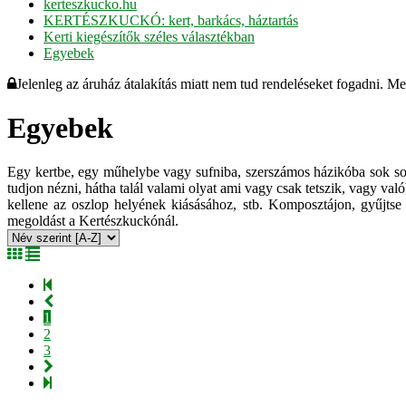
kerteszkucko.hu
KERTÉSZKUCKÓ: kert, barkács, háztartás
Kerti kiegészítők széles választékban
Egyebek
Jelenleg az áruház átalakítás miatt nem tud rendeléseket fogadni. M
Egyebek
Egy kertbe, egy műhelybe vagy sufniba, szerszámos házikóba sok sok
tudjon nézni, hátha talál valami olyat ami vagy csak tetszik, vagy való
kellene az oszlop helyének kiásásához, stb. Komposztájon, gyűjtse 
megoldást a Kertészkuckónál.
1
2
3