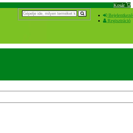
Kosár
Bejelentkezé
Regisztráció