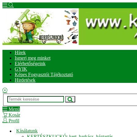
Hírek
Ismerj meg minket
Elérhetőségeink
GYIK
Képes Fogyasztói Tájékoztató
Hirdetések
Menü
Kosár
Profil
Kínálatunk
KERTÉSZKUCKÓ: kert, barkács, háztartás