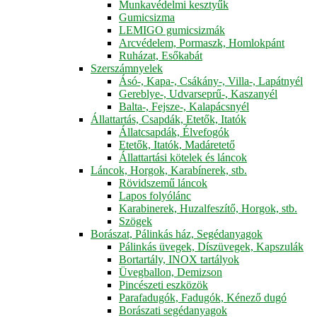
Munkavédelmi kesztyűk
Gumicsizma
LEMIGO gumicsizmák
Arcvédelem, Pormaszk, Homlokpánt
Ruházat, Esőkabát
Szerszámnyelek
Ásó-, Kapa-, Csákány-, Villa-, Lapátnyél
Gereblye-, Udvarseprű-, Kaszanyél
Balta-, Fejsze-, Kalapácsnyél
Állattartás, Csapdák, Etetők, Itatók
Állatcsapdák, Élvefogók
Etetők, Itatók, Madáretető
Állattartási kötelek és láncok
Láncok, Horgok, Karabínerek, stb.
Rövidszemű láncok
Lapos folyólánc
Karabinerek, Huzalfeszítő, Horgok, stb.
Szögek
Borászat, Pálinkás ház, Segédanyagok
Pálinkás üvegek, Díszüvegek, Kapszulák
Bortartály, INOX tartályok
Üvegballon, Demizson
Pincészeti eszközök
Parafadugók, Fadugók, Kénező dugó
Borászati segédanyagok