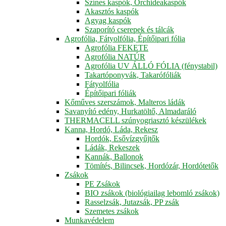
Színes kaspók, Orchideakaspók
Akasztós kaspók
Agyag kaspók
Szaporító cserepek és tálcák
Agrofólia, Fátyolfólia, Építőipari fólia
Agrofólia FEKETE
Agrofólia NATÚR
Agrofólia UV ÁLLÓ FÓLIA (fénystabil)
Takartóponyvák, Takarófóliák
Fátyolfólia
Építőipari fóliák
Kőműves szerszámok, Malteros ládák
Savanyító edény, Hurkatöltő, Almadaráló
THERMACELL szúnyogriasztó készülékek
Kanna, Hordó, Láda, Rekesz
Hordók, Esővízgyűjtők
Ládák, Rekeszek
Kannák, Ballonok
Tömítés, Bilincsek, Hordózár, Hordótetők
Zsákok
PE Zsákok
BIO zsákok (biológiailag lebomló zsákok)
Rasselzsák, Jutazsák, PP zsák
Szemetes zsákok
Munkavédelem