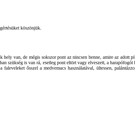
egértésüket köszönjük.
 hely van, de mégis sokszor pont az nincsen benne, amire az adott pi
ban szükség is van rá, esetleg pont eltört vagy elveszett, a harapófogót
a faleveleket ősszel a medvemacs használatával, ültessen, palántázz