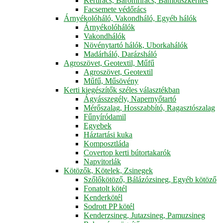
Kertirács, Baromfirács, Bambuszkerítés
Facsemete védőrács
Árnyékolóháló, Vakondháló, Egyéb hálók
Árnyékolóhálók
Vakondhálók
Növénytartó hálók, Uborkahálók
Madárháló, Darázsháló
Agroszövet, Geotextil, Műfű
Agroszövet, Geotextil
Műfű, Műsövény
Kerti kiegészítők széles választékban
Ágyásszegély, Napernyőtartó
Mérőszalag, Hosszabbító, Ragasztószalag
Fűnyíródamil
Egyebek
Háztartási kuka
Komposztláda
Covertop kerti bútortakarók
Napvitorlák
Kötözők, Kötelek, Zsinegek
Szőlőkötöző, Bálázózsineg, Egyéb kötöző
Fonatolt kötél
Kenderkötél
Sodrott PP kötél
Kenderzsineg, Jutazsineg, Pamuzsineg