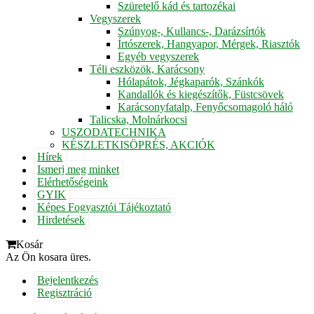
Szüretelő kád és tartozékai
Vegyszerek
Szúnyog-, Kullancs-, Darázsírtók
Írtószerek, Hangyapor, Mérgek, Riasztók
Egyéb vegyszerek
Téli eszközök, Karácsony
Hólapátok, Jégkaparók, Szánkók
Kandallók és kiegészítők, Füstcsövek
Karácsonyfatalp, Fenyőcsomagoló háló
Talicska, Molnárkocsi
USZODATECHNIKA
KÉSZLETKISÖPRÉS, AKCIÓK
Hírek
Ismerj meg minket
Elérhetőségeink
GYIK
Képes Fogyasztói Tájékoztató
Hirdetések
Kosár
Az Ön kosara üres.
Bejelentkezés
Regisztráció