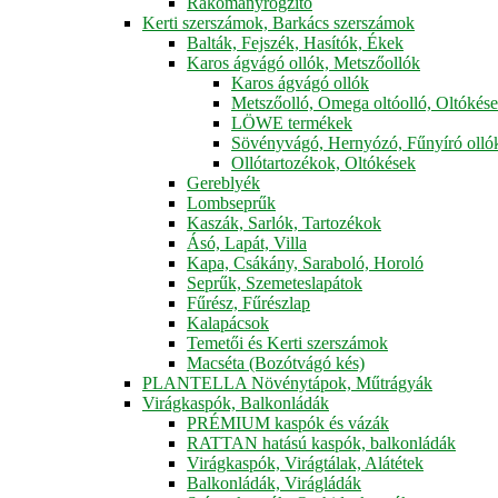
Rakományrögzítő
Kerti szerszámok, Barkács szerszámok
Balták, Fejszék, Hasítók, Ékek
Karos ágvágó ollók, Metszőollók
Karos ágvágó ollók
Metszőolló, Omega oltóolló, Oltókés
LÖWE termékek
Sövényvágó, Hernyózó, Fűnyíró olló
Ollótartozékok, Oltókések
Gereblyék
Lombseprűk
Kaszák, Sarlók, Tartozékok
Ásó, Lapát, Villa
Kapa, Csákány, Saraboló, Horoló
Seprűk, Szemeteslapátok
Fűrész, Fűrészlap
Kalapácsok
Temetői és Kerti szerszámok
Macséta (Bozótvágó kés)
PLANTELLA Növénytápok, Műtrágyák
Virágkaspók, Balkonládák
PRÉMIUM kaspók és vázák
RATTAN hatású kaspók, balkonládák
Virágkaspók, Virágtálak, Alátétek
Balkonládák, Virágládák