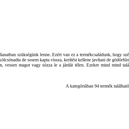
llanatban szükségünk lenne. Ezért van ez a termékcsaládunk, hogy szé
 kölcsönadta de sosem kapta vissza, kerítést kellene javítani de gödörfúr
on, vessen magot vagy sózza le a járdát télen. Ezekre mind mind talá
A kategóriában 94 termék található