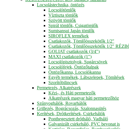
Locsolástechnika, öntözés
Locsolótömlők
Víztiszta tömlők
Szövött tömlők
Spirál tömlők, Csigatömlők
Sumisansui Japán tömlők
SIROFLEX termékek
Csatlakozók, Tömlőösszekötők 1/2"
Csatlakozók, Tömlőösszekötők 1/2" RÉZ
GOLIAT csatlakozók (3/4")
MAXI csatlakozók (1")
Locsolópisztolyok, Sugárcsövek
Locsolófejek, Öntözőtalpak
Öntözőkanna, Locsolókanna
Egyéb termékek, Lábszelepek, Tömítések
Szorítóbilincsek
Permetezés, Alkatrészek
Kézi-, és Háti permetezők
Alkatrészek magyar háti permetezőhöz
Szúnyoghálók, Rovarhálók
Grillezés, Bográcsozás, Szalonnasütés
Kerítések, Drótkerítések, Csirkehálók
Ponthegesztett drótháló, Vadháló
Galvanizált csirkeháló, PVC bevonat is