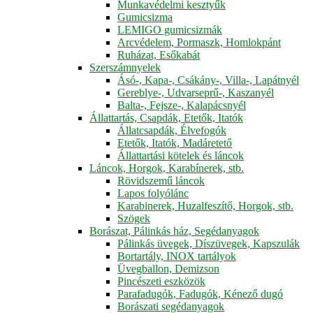
Munkavédelmi kesztyűk
Gumicsizma
LEMIGO gumicsizmák
Arcvédelem, Pormaszk, Homlokpánt
Ruházat, Esőkabát
Szerszámnyelek
Ásó-, Kapa-, Csákány-, Villa-, Lapátnyél
Gereblye-, Udvarseprű-, Kaszanyél
Balta-, Fejsze-, Kalapácsnyél
Állattartás, Csapdák, Etetők, Itatók
Állatcsapdák, Élvefogók
Etetők, Itatók, Madáretető
Állattartási kötelek és láncok
Láncok, Horgok, Karabínerek, stb.
Rövidszemű láncok
Lapos folyólánc
Karabinerek, Huzalfeszítő, Horgok, stb.
Szögek
Borászat, Pálinkás ház, Segédanyagok
Pálinkás üvegek, Díszüvegek, Kapszulák
Bortartály, INOX tartályok
Üvegballon, Demizson
Pincészeti eszközök
Parafadugók, Fadugók, Kénező dugó
Borászati segédanyagok