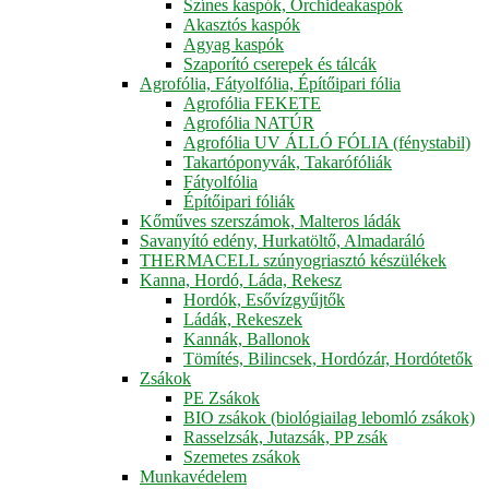
Színes kaspók, Orchideakaspók
Akasztós kaspók
Agyag kaspók
Szaporító cserepek és tálcák
Agrofólia, Fátyolfólia, Építőipari fólia
Agrofólia FEKETE
Agrofólia NATÚR
Agrofólia UV ÁLLÓ FÓLIA (fénystabil)
Takartóponyvák, Takarófóliák
Fátyolfólia
Építőipari fóliák
Kőműves szerszámok, Malteros ládák
Savanyító edény, Hurkatöltő, Almadaráló
THERMACELL szúnyogriasztó készülékek
Kanna, Hordó, Láda, Rekesz
Hordók, Esővízgyűjtők
Ládák, Rekeszek
Kannák, Ballonok
Tömítés, Bilincsek, Hordózár, Hordótetők
Zsákok
PE Zsákok
BIO zsákok (biológiailag lebomló zsákok)
Rasselzsák, Jutazsák, PP zsák
Szemetes zsákok
Munkavédelem