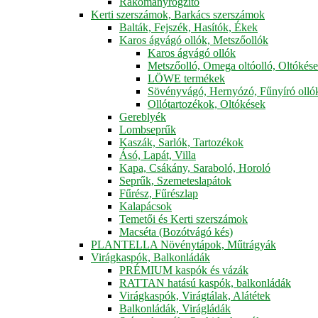
Rakományrögzítő
Kerti szerszámok, Barkács szerszámok
Balták, Fejszék, Hasítók, Ékek
Karos ágvágó ollók, Metszőollók
Karos ágvágó ollók
Metszőolló, Omega oltóolló, Oltókés
LÖWE termékek
Sövényvágó, Hernyózó, Fűnyíró olló
Ollótartozékok, Oltókések
Gereblyék
Lombseprűk
Kaszák, Sarlók, Tartozékok
Ásó, Lapát, Villa
Kapa, Csákány, Saraboló, Horoló
Seprűk, Szemeteslapátok
Fűrész, Fűrészlap
Kalapácsok
Temetői és Kerti szerszámok
Macséta (Bozótvágó kés)
PLANTELLA Növénytápok, Műtrágyák
Virágkaspók, Balkonládák
PRÉMIUM kaspók és vázák
RATTAN hatású kaspók, balkonládák
Virágkaspók, Virágtálak, Alátétek
Balkonládák, Virágládák