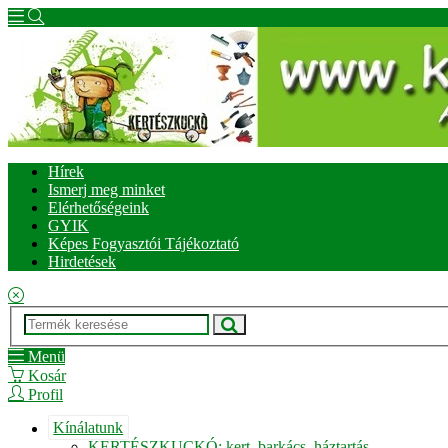
Hírek
Ismerj meg minket
Elérhetőségeink
GYIK
Képes Fogyasztói Tájékoztató
Hirdetések
Menü
Kosár
Profil
Kínálatunk
KERTÉSZKUCKÓ: kert, barkács, háztartás