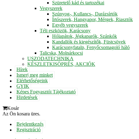
Szüretelő kád és tartozékai
Vegyszerek
Szúnyog-, Kullancs-, Darázsírtók
Írtószerek, Hangyapor, Mérgek, Riasztók
Egyéb vegyszerek
Téli eszközök, Karácsony
Hólapátok, Jégkaparók, Szánkók
Kandallók és kiegészítők, Füstcsövek
Karácsonyfatalp, Fenyőcsomagoló háló
Talicska, Molnárkocsi
USZODATECHNIKA
KÉSZLETKISÖPRÉS, AKCIÓK
Hírek
Ismerj meg minket
Elérhetőségeink
GYIK
Képes Fogyasztói Tájékoztató
Hirdetések
Kosár
Az Ön kosara üres.
Bejelentkezés
Regisztráció