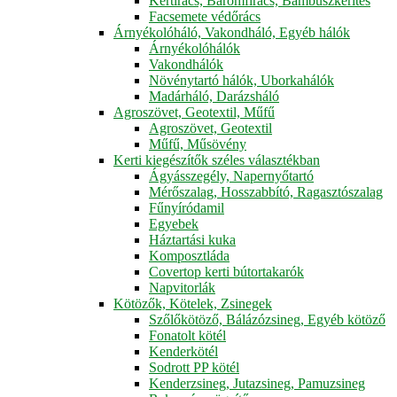
Kertirács, Baromfirács, Bambuszkerítés
Facsemete védőrács
Árnyékolóháló, Vakondháló, Egyéb hálók
Árnyékolóhálók
Vakondhálók
Növénytartó hálók, Uborkahálók
Madárháló, Darázsháló
Agroszövet, Geotextil, Műfű
Agroszövet, Geotextil
Műfű, Műsövény
Kerti kiegészítők széles választékban
Ágyásszegély, Napernyőtartó
Mérőszalag, Hosszabbító, Ragasztószalag
Fűnyíródamil
Egyebek
Háztartási kuka
Komposztláda
Covertop kerti bútortakarók
Napvitorlák
Kötözők, Kötelek, Zsinegek
Szőlőkötöző, Bálázózsineg, Egyéb kötöző
Fonatolt kötél
Kenderkötél
Sodrott PP kötél
Kenderzsineg, Jutazsineg, Pamuzsineg