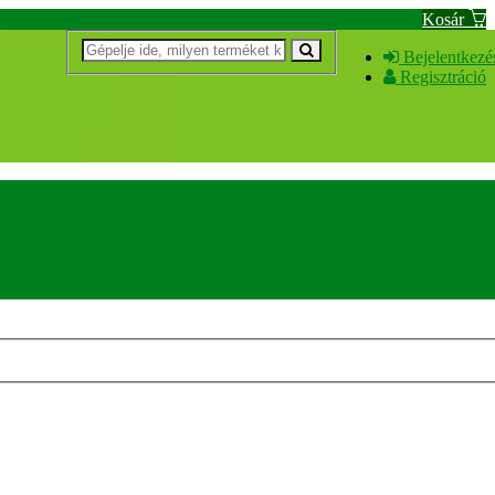
Kosár
Bejelentkezé
Regisztráció