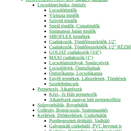
Locsolástechnika, öntözés
Locsolótömlők
Víztiszta tömlők
Szövött tömlők
Spirál tömlők, Csigatömlők
Sumisansui Japán tömlők
SIROFLEX termékek
Csatlakozók, Tömlőösszekötők 1/2"
Csatlakozók, Tömlőösszekötők 1/2" RÉZ
GOLIAT csatlakozók (3/4")
MAXI csatlakozók (1")
Locsolópisztolyok, Sugárcsövek
Locsolófejek, Öntözőtalpak
Öntözőkanna, Locsolókanna
Egyéb termékek, Lábszelepek, Tömítések
Szorítóbilincsek
Permetezés, Alkatrészek
Kézi-, és Háti permetezők
Alkatrészek magyar háti permetezőhöz
Szúnyoghálók, Rovarhálók
Grillezés, Bográcsozás, Szalonnasütés
Kerítések, Drótkerítések, Csirkehálók
Ponthegesztett drótháló, Vadháló
Galvanizált csirkeháló, PVC bevonat is