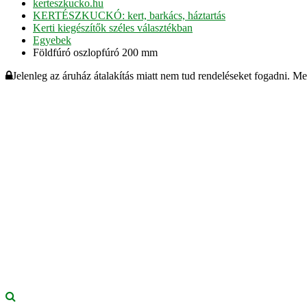
kerteszkucko.hu
KERTÉSZKUCKÓ: kert, barkács, háztartás
Kerti kiegészítők széles választékban
Egyebek
Földfúró oszlopfúró 200 mm
Jelenleg az áruház átalakítás miatt nem tud rendeléseket fogadni. M