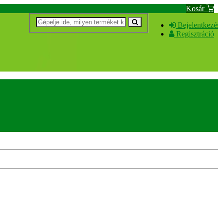
Kosár
Bejelentkezé
Regisztráció