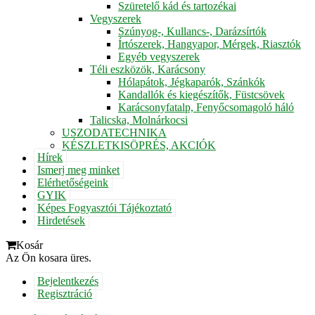
Szüretelő kád és tartozékai
Vegyszerek
Szúnyog-, Kullancs-, Darázsírtók
Írtószerek, Hangyapor, Mérgek, Riasztók
Egyéb vegyszerek
Téli eszközök, Karácsony
Hólapátok, Jégkaparók, Szánkók
Kandallók és kiegészítők, Füstcsövek
Karácsonyfatalp, Fenyőcsomagoló háló
Talicska, Molnárkocsi
USZODATECHNIKA
KÉSZLETKISÖPRÉS, AKCIÓK
Hírek
Ismerj meg minket
Elérhetőségeink
GYIK
Képes Fogyasztói Tájékoztató
Hirdetések
Kosár
Az Ön kosara üres.
Bejelentkezés
Regisztráció