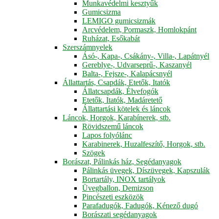
Munkavédelmi kesztyűk
Gumicsizma
LEMIGO gumicsizmák
Arcvédelem, Pormaszk, Homlokpánt
Ruházat, Esőkabát
Szerszámnyelek
Ásó-, Kapa-, Csákány-, Villa-, Lapátnyél
Gereblye-, Udvarseprű-, Kaszanyél
Balta-, Fejsze-, Kalapácsnyél
Állattartás, Csapdák, Etetők, Itatók
Állatcsapdák, Élvefogók
Etetők, Itatók, Madáretető
Állattartási kötelek és láncok
Láncok, Horgok, Karabínerek, stb.
Rövidszemű láncok
Lapos folyólánc
Karabinerek, Huzalfeszítő, Horgok, stb.
Szögek
Borászat, Pálinkás ház, Segédanyagok
Pálinkás üvegek, Díszüvegek, Kapszulák
Bortartály, INOX tartályok
Üvegballon, Demizson
Pincészeti eszközök
Parafadugók, Fadugók, Kénező dugó
Borászati segédanyagok