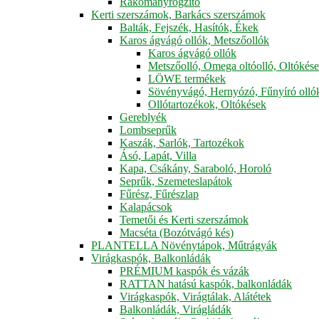
Rakományrögzítő
Kerti szerszámok, Barkács szerszámok
Balták, Fejszék, Hasítók, Ékek
Karos ágvágó ollók, Metszőollók
Karos ágvágó ollók
Metszőolló, Omega oltóolló, Oltókés
LÖWE termékek
Sövényvágó, Hernyózó, Fűnyíró olló
Ollótartozékok, Oltókések
Gereblyék
Lombseprűk
Kaszák, Sarlók, Tartozékok
Ásó, Lapát, Villa
Kapa, Csákány, Saraboló, Horoló
Seprűk, Szemeteslapátok
Fűrész, Fűrészlap
Kalapácsok
Temetői és Kerti szerszámok
Macséta (Bozótvágó kés)
PLANTELLA Növénytápok, Műtrágyák
Virágkaspók, Balkonládák
PRÉMIUM kaspók és vázák
RATTAN hatású kaspók, balkonládák
Virágkaspók, Virágtálak, Alátétek
Balkonládák, Virágládák