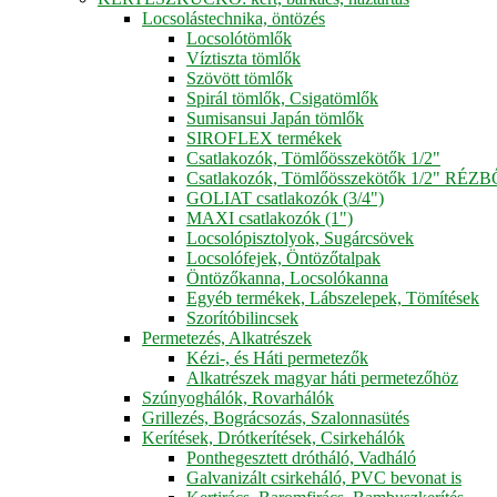
Locsolástechnika, öntözés
Locsolótömlők
Víztiszta tömlők
Szövött tömlők
Spirál tömlők, Csigatömlők
Sumisansui Japán tömlők
SIROFLEX termékek
Csatlakozók, Tömlőösszekötők 1/2"
Csatlakozók, Tömlőösszekötők 1/2" RÉZ
GOLIAT csatlakozók (3/4")
MAXI csatlakozók (1")
Locsolópisztolyok, Sugárcsövek
Locsolófejek, Öntözőtalpak
Öntözőkanna, Locsolókanna
Egyéb termékek, Lábszelepek, Tömítések
Szorítóbilincsek
Permetezés, Alkatrészek
Kézi-, és Háti permetezők
Alkatrészek magyar háti permetezőhöz
Szúnyoghálók, Rovarhálók
Grillezés, Bográcsozás, Szalonnasütés
Kerítések, Drótkerítések, Csirkehálók
Ponthegesztett drótháló, Vadháló
Galvanizált csirkeháló, PVC bevonat is