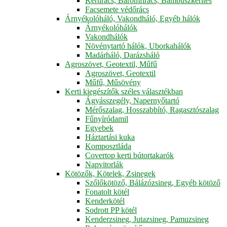
Kertirács, Baromfirács, Bambuszkerítés
Facsemete védőrács
Árnyékolóháló, Vakondháló, Egyéb hálók
Árnyékolóhálók
Vakondhálók
Növénytartó hálók, Uborkahálók
Madárháló, Darázsháló
Agroszövet, Geotextil, Műfű
Agroszövet, Geotextil
Műfű, Műsövény
Kerti kiegészítők széles választékban
Ágyásszegély, Napernyőtartó
Mérőszalag, Hosszabbító, Ragasztószalag
Fűnyíródamil
Egyebek
Háztartási kuka
Komposztláda
Covertop kerti bútortakarók
Napvitorlák
Kötözők, Kötelek, Zsinegek
Szőlőkötöző, Bálázózsineg, Egyéb kötöző
Fonatolt kötél
Kenderkötél
Sodrott PP kötél
Kenderzsineg, Jutazsineg, Pamuzsineg