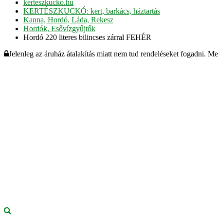
kerteszkucko.hu
KERTÉSZKUCKÓ: kert, barkács, háztartás
Kanna, Hordó, Láda, Rekesz
Hordók, Esővízgyűjtők
Hordó 220 literes bilincses zárral FEHÉR
Jelenleg az áruház átalakítás miatt nem tud rendeléseket fogadni. M