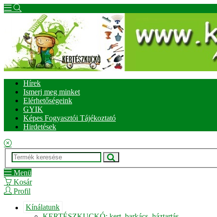
Hírek
Ismerj meg minket
Elérhetőségeink
GYIK
Képes Fogyasztói Tájékoztató
Hirdetések
Menü
Kosár
Profil
Kínálatunk
KERTÉSZKUCKÓ: kert, barkács, háztartás