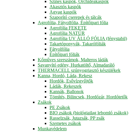
Színes kaspók, Orchideakaspók
Akasztós kaspók
Agyag kaspók
Szaporító cserepek és tálcák
Agrofólia, Fátyolfólia, Építőipari fólia
Agrofólia FEKETE
Agrofólia NATÚR
Agrofólia UV ÁLLÓ FÓLIA (fénystabil)
Takartóponyvák, Takarófóliák
Fátyolfólia
Építőipari fóliák
Kőműves szerszámok, Malteros ládák
Savanyító edény, Hurkatöltő, Almadaráló
THERMACELL szúnyogriasztó készülékek
Kanna, Hordó, Láda, Rekesz
Hordók, Esővízgyűjtők
Ládák, Rekeszek
Kannák, Ballonok
Tömítés, Bilincsek, Hordózár, Hordótetők
Zsákok
PE Zsákok
BIO zsákok (biológiailag lebomló zsákok)
Rasselzsák, Jutazsák, PP zsák
Szemetes zsákok
Munkavédelem