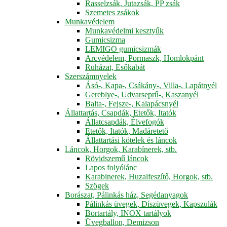
Rasselzsák, Jutazsák, PP zsák
Szemetes zsákok
Munkavédelem
Munkavédelmi kesztyűk
Gumicsizma
LEMIGO gumicsizmák
Arcvédelem, Pormaszk, Homlokpánt
Ruházat, Esőkabát
Szerszámnyelek
Ásó-, Kapa-, Csákány-, Villa-, Lapátnyél
Gereblye-, Udvarseprű-, Kaszanyél
Balta-, Fejsze-, Kalapácsnyél
Állattartás, Csapdák, Etetők, Itatók
Állatcsapdák, Élvefogók
Etetők, Itatók, Madáretető
Állattartási kötelek és láncok
Láncok, Horgok, Karabínerek, stb.
Rövidszemű láncok
Lapos folyólánc
Karabinerek, Huzalfeszítő, Horgok, stb.
Szögek
Borászat, Pálinkás ház, Segédanyagok
Pálinkás üvegek, Díszüvegek, Kapszulák
Bortartály, INOX tartályok
Üvegballon, Demizson