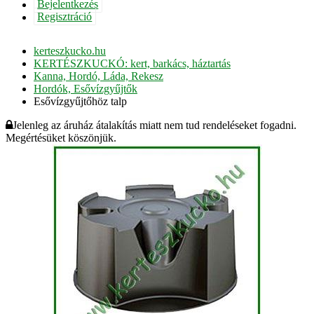
Bejelentkezés
Regisztráció
kerteszkucko.hu
KERTÉSZKUCKÓ: kert, barkács, háztartás
Kanna, Hordó, Láda, Rekesz
Hordók, Esővízgyűjtők
Esővízgyűjtőhöz talp
Jelenleg az áruház átalakítás miatt nem tud rendeléseket fogadni.
Megértésüket köszönjük.