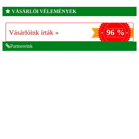
VÁSÁRLÓI VÉLEMÉNYEK
96 %
Vásárlóink írták »
Partnereink