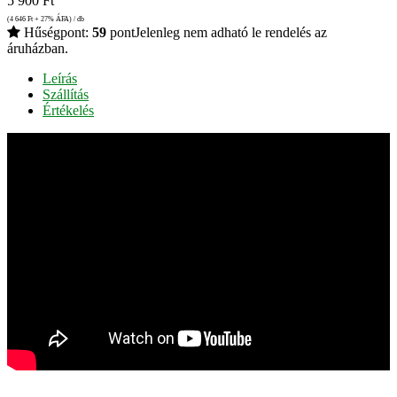
5 900
Ft
(4 646
Ft
+ 27% ÁFA) / db
Hűségpont:
59
pont
Jelenleg nem adható le rendelés az
áruházban.
Leírás
Szállítás
Értékelés