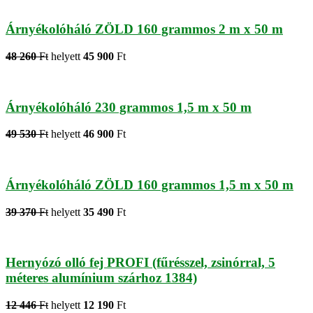
Árnyékolóháló ZÖLD 160 grammos 2 m x 50 m
48 260
Ft
helyett
45 900
Ft
Árnyékolóháló 230 grammos 1,5 m x 50 m
49 530
Ft
helyett
46 900
Ft
Árnyékolóháló ZÖLD 160 grammos 1,5 m x 50 m
39 370
Ft
helyett
35 490
Ft
Hernyózó olló fej PROFI (fűrésszel, zsinórral, 5
méteres alumínium szárhoz 1384)
12 446
Ft
helyett
12 190
Ft