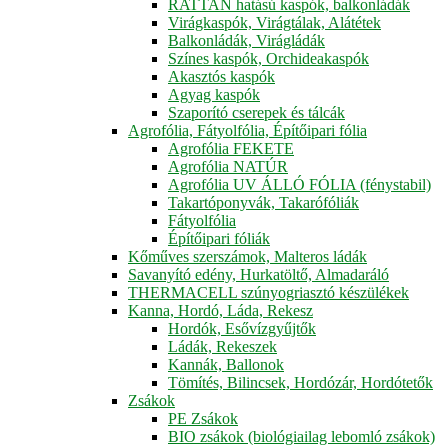
RATTAN hatású kaspók, balkonládák
Virágkaspók, Virágtálak, Alátétek
Balkonládák, Virágládák
Színes kaspók, Orchideakaspók
Akasztós kaspók
Agyag kaspók
Szaporító cserepek és tálcák
Agrofólia, Fátyolfólia, Építőipari fólia
Agrofólia FEKETE
Agrofólia NATÚR
Agrofólia UV ÁLLÓ FÓLIA (fénystabil)
Takartóponyvák, Takarófóliák
Fátyolfólia
Építőipari fóliák
Kőműves szerszámok, Malteros ládák
Savanyító edény, Hurkatöltő, Almadaráló
THERMACELL szúnyogriasztó készülékek
Kanna, Hordó, Láda, Rekesz
Hordók, Esővízgyűjtők
Ládák, Rekeszek
Kannák, Ballonok
Tömítés, Bilincsek, Hordózár, Hordótetők
Zsákok
PE Zsákok
BIO zsákok (biológiailag lebomló zsákok)