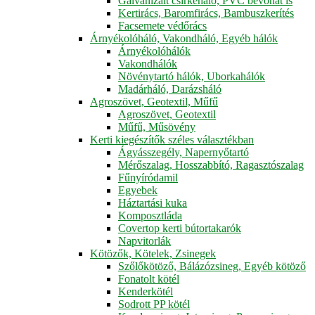
Galvanizált csirkeháló, PVC bevonat is
Kertirács, Baromfirács, Bambuszkerítés
Facsemete védőrács
Árnyékolóháló, Vakondháló, Egyéb hálók
Árnyékolóhálók
Vakondhálók
Növénytartó hálók, Uborkahálók
Madárháló, Darázsháló
Agroszövet, Geotextil, Műfű
Agroszövet, Geotextil
Műfű, Műsövény
Kerti kiegészítők széles választékban
Ágyásszegély, Napernyőtartó
Mérőszalag, Hosszabbító, Ragasztószalag
Fűnyíródamil
Egyebek
Háztartási kuka
Komposztláda
Covertop kerti bútortakarók
Napvitorlák
Kötözők, Kötelek, Zsinegek
Szőlőkötöző, Bálázózsineg, Egyéb kötöző
Fonatolt kötél
Kenderkötél
Sodrott PP kötél