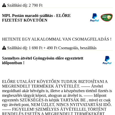
Szállítási díj: 2 790
Ft
MPL Postán maradó szállítás - ELŐRE
FIZETÉST KÖVETŐEN
HETENTE EGY ALKALOMMAL VAN CSOMAGFELADÁS !
Szállítási díj: 1 690
Ft
+ 490
Ft
Csomagolás, beszállítás
Személyes átvétel Gyöngyösön előre egyeztetett
időpontban !
ELŐRE UTALÁST KÖVETŐEN TUDJUK BIZTOSÍTANI A
MEGRENDELT TERMÉKEK ÁTVÉTELÉT. ------- Átvétel
megoldható akár hétvégén is, illetve a készpénzben történő fizetés is
megbeszélés tárgyát képezi, ahogyan az átvétel is. ------- Időpont
egyeztetés SZÜKSÉGES és kérjük TARTSÁK BE , mivel ez csak
egy átvételi pont, NEM ÜZLET, NINCS NYITVATARTÁSI IDŐ.
------- FIGYELEM! SZEMÉLYES ÁTVÉTELLEL TÖRTÉNT
RENDELÉS ESETÉN A MEGRENDELT TERMÉKEKÉRT