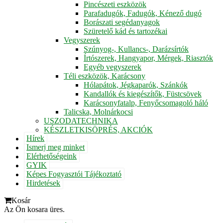
Pincészeti eszközök
Parafadugók, Fadugók, Kénező dugó
Borászati segédanyagok
Szüretelő kád és tartozékai
Vegyszerek
Szúnyog-, Kullancs-, Darázsírtók
Írtószerek, Hangyapor, Mérgek, Riasztók
Egyéb vegyszerek
Téli eszközök, Karácsony
Hólapátok, Jégkaparók, Szánkók
Kandallók és kiegészítők, Füstcsövek
Karácsonyfatalp, Fenyőcsomagoló háló
Talicska, Molnárkocsi
USZODATECHNIKA
KÉSZLETKISÖPRÉS, AKCIÓK
Hírek
Ismerj meg minket
Elérhetőségeink
GYIK
Képes Fogyasztói Tájékoztató
Hirdetések
Kosár
Az Ön kosara üres.