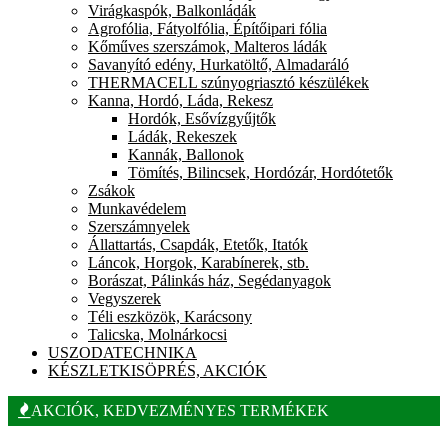
Virágkaspók, Balkonládák
Agrofólia, Fátyolfólia, Építőipari fólia
Kőműves szerszámok, Malteros ládák
Savanyító edény, Hurkatöltő, Almadaráló
THERMACELL szúnyogriasztó készülékek
Kanna, Hordó, Láda, Rekesz
Hordók, Esővízgyűjtők
Ládák, Rekeszek
Kannák, Ballonok
Tömítés, Bilincsek, Hordózár, Hordótetők
Zsákok
Munkavédelem
Szerszámnyelek
Állattartás, Csapdák, Etetők, Itatók
Láncok, Horgok, Karabínerek, stb.
Borászat, Pálinkás ház, Segédanyagok
Vegyszerek
Téli eszközök, Karácsony
Talicska, Molnárkocsi
USZODATECHNIKA
KÉSZLETKISÖPRÉS, AKCIÓK
AKCIÓK, KEDVEZMÉNYES TERMÉKEK