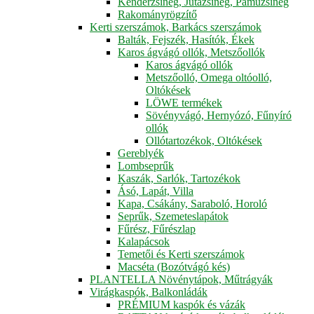
Kenderzsineg, Jutazsineg, Pamuzsineg
Rakományrögzítő
Kerti szerszámok, Barkács szerszámok
Balták, Fejszék, Hasítók, Ékek
Karos ágvágó ollók, Metszőollók
Karos ágvágó ollók
Metszőolló, Omega oltóolló,
Oltókések
LÖWE termékek
Sövényvágó, Hernyózó, Fűnyíró
ollók
Ollótartozékok, Oltókések
Gereblyék
Lombseprűk
Kaszák, Sarlók, Tartozékok
Ásó, Lapát, Villa
Kapa, Csákány, Saraboló, Horoló
Seprűk, Szemeteslapátok
Fűrész, Fűrészlap
Kalapácsok
Temetői és Kerti szerszámok
Macséta (Bozótvágó kés)
PLANTELLA Növénytápok, Műtrágyák
Virágkaspók, Balkonládák
PRÉMIUM kaspók és vázák