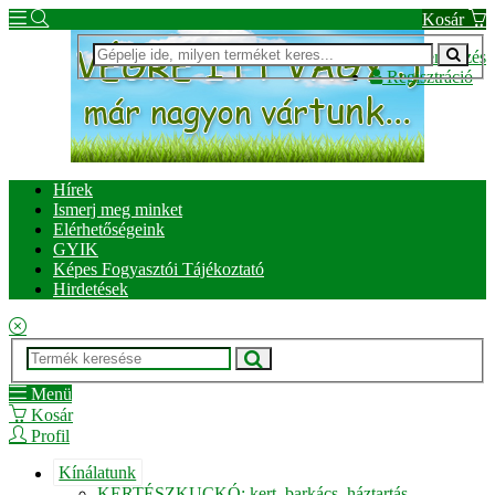
Kosár
Bejelentkezés
Regisztráció
Hírek
Ismerj meg minket
Elérhetőségeink
GYIK
Képes Fogyasztói Tájékoztató
Hirdetések
Menü
Kosár
Profil
Kínálatunk
KERTÉSZKUCKÓ: kert, barkács, háztartás