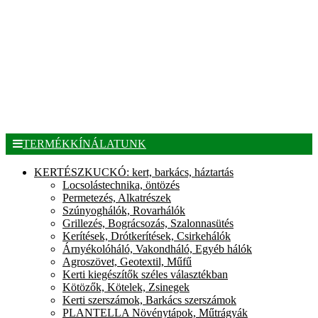
TERMÉKKÍNÁLATUNK
KERTÉSZKUCKÓ: kert, barkács, háztartás
Locsolástechnika, öntözés
Permetezés, Alkatrészek
Szúnyoghálók, Rovarhálók
Grillezés, Bográcsozás, Szalonnasütés
Kerítések, Drótkerítések, Csirkehálók
Árnyékolóháló, Vakondháló, Egyéb hálók
Agroszövet, Geotextil, Műfű
Kerti kiegészítők széles választékban
Kötözők, Kötelek, Zsinegek
Kerti szerszámok, Barkács szerszámok
PLANTELLA Növénytápok, Műtrágyák