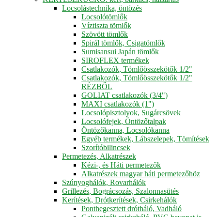
Locsolástechnika, öntözés
Locsolótömlők
Víztiszta tömlők
Szövött tömlők
Spirál tömlők, Csigatömlők
Sumisansui Japán tömlők
SIROFLEX termékek
Csatlakozók, Tömlőösszekötők 1/2"
Csatlakozók, Tömlőösszekötők 1/2"
RÉZBŐL
GOLIAT csatlakozók (3/4")
MAXI csatlakozók (1")
Locsolópisztolyok, Sugárcsövek
Locsolófejek, Öntözőtalpak
Öntözőkanna, Locsolókanna
Egyéb termékek, Lábszelepek, Tömítések
Szorítóbilincsek
Permetezés, Alkatrészek
Kézi-, és Háti permetezők
Alkatrészek magyar háti permetezőhöz
Szúnyoghálók, Rovarhálók
Grillezés, Bográcsozás, Szalonnasütés
Kerítések, Drótkerítések, Csirkehálók
Ponthegesztett drótháló, Vadháló