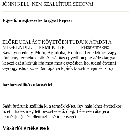
JÖNNI KELL, NEM SZÁLLÍTJUK SEHOVA!
Egyedi: megbeszélés tárgyát képezi
ELŐRE UTALÁST KÖVETŐEN TUDJUK ÁTADNI A
MEGRENDELT TERMÉKEKET. ------- Példatermékek:
Savanyító edény, Műfű, Agrofólia, Hordók, Terjedelmes vagy
törékeny termékek, stb. A szállítás egyedi megbeszélés tárgyát
képezi ezért kérjük írja meg megjegyzésben hol tudná átvenni
Gyöngyöshöz közel (autópálya kijáró, közeli település, stb.)
házhozszállítás utánvéttel
Saját futárunk szállítja ki a termék(ek)et, így nála lehet átvételkor
fizetni ha ez meg lett beszélve előzőleg. Tételesen átadja a
termék(ek)et és ellenőrzi a sértetlenségét.
Vásárlói értékelések