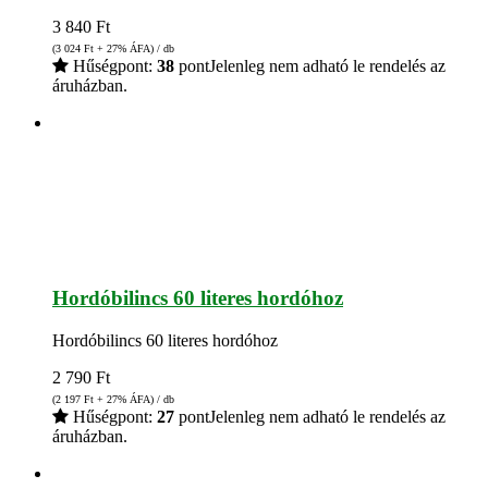
3 840
Ft
(3 024
Ft
+ 27% ÁFA) / db
Hűségpont:
38
pont
Jelenleg nem adható le rendelés az
áruházban.
Hordóbilincs 60 literes hordóhoz
Hordóbilincs 60 literes hordóhoz
2 790
Ft
(2 197
Ft
+ 27% ÁFA) / db
Hűségpont:
27
pont
Jelenleg nem adható le rendelés az
áruházban.