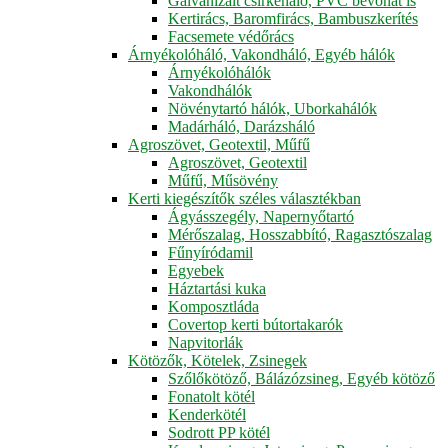
Galvanizált csirkeháló, PVC bevonat is
Kertirács, Baromfirács, Bambuszkerítés
Facsemete védőrács
Árnyékolóháló, Vakondháló, Egyéb hálók
Árnyékolóhálók
Vakondhálók
Növénytartó hálók, Uborkahálók
Madárháló, Darázsháló
Agroszövet, Geotextil, Műfű
Agroszövet, Geotextil
Műfű, Műsövény
Kerti kiegészítők széles választékban
Ágyásszegély, Napernyőtartó
Mérőszalag, Hosszabbító, Ragasztószalag
Fűnyíródamil
Egyebek
Háztartási kuka
Komposztláda
Covertop kerti bútortakarók
Napvitorlák
Kötözők, Kötelek, Zsinegek
Szőlőkötöző, Bálázózsineg, Egyéb kötöző
Fonatolt kötél
Kenderkötél
Sodrott PP kötél