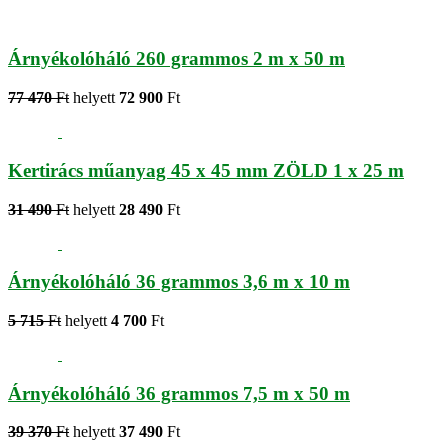
Árnyékolóháló 260 grammos 2 m x 50 m
77 470
Ft
helyett
72 900
Ft
Kertirács műanyag 45 x 45 mm ZÖLD 1 x 25 m
31 490
Ft
helyett
28 490
Ft
Árnyékolóháló 36 grammos 3,6 m x 10 m
5 715
Ft
helyett
4 700
Ft
Árnyékolóháló 36 grammos 7,5 m x 50 m
39 370
Ft
helyett
37 490
Ft