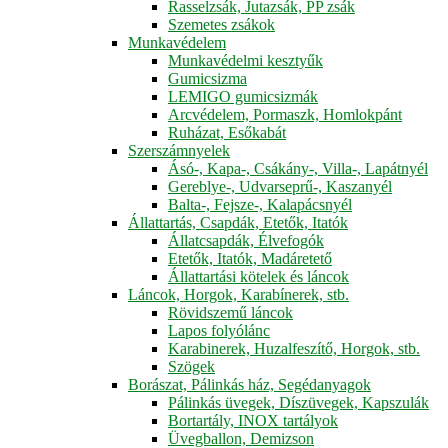
Rasselzsák, Jutazsák, PP zsák
Szemetes zsákok
Munkavédelem
Munkavédelmi kesztyűk
Gumicsizma
LEMIGO gumicsizmák
Arcvédelem, Pormaszk, Homlokpánt
Ruházat, Esőkabát
Szerszámnyelek
Ásó-, Kapa-, Csákány-, Villa-, Lapátnyél
Gereblye-, Udvarseprű-, Kaszanyél
Balta-, Fejsze-, Kalapácsnyél
Állattartás, Csapdák, Etetők, Itatók
Állatcsapdák, Élvefogók
Etetők, Itatók, Madáretető
Állattartási kötelek és láncok
Láncok, Horgok, Karabínerek, stb.
Rövidszemű láncok
Lapos folyólánc
Karabinerek, Huzalfeszítő, Horgok, stb.
Szögek
Borászat, Pálinkás ház, Segédanyagok
Pálinkás üvegek, Díszüvegek, Kapszulák
Bortartály, INOX tartályok
Üvegballon, Demizson