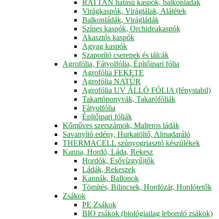
RATTAN hatású kaspók, balkonládák
Virágkaspók, Virágtálak, Alátétek
Balkonládák, Virágládák
Színes kaspók, Orchideakaspók
Akasztós kaspók
Agyag kaspók
Szaporító cserepek és tálcák
Agrofólia, Fátyolfólia, Építőipari fólia
Agrofólia FEKETE
Agrofólia NATÚR
Agrofólia UV ÁLLÓ FÓLIA (fénystabil)
Takartóponyvák, Takarófóliák
Fátyolfólia
Építőipari fóliák
Kőműves szerszámok, Malteros ládák
Savanyító edény, Hurkatöltő, Almadaráló
THERMACELL szúnyogriasztó készülékek
Kanna, Hordó, Láda, Rekesz
Hordók, Esővízgyűjtők
Ládák, Rekeszek
Kannák, Ballonok
Tömítés, Bilincsek, Hordózár, Hordótetők
Zsákok
PE Zsákok
BIO zsákok (biológiailag lebomló zsákok)