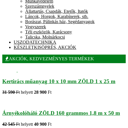
Munkavédelem
Szerszámnyelek
Állattartás, Csapdák, Etetők, Itatók
Láncok, Horgok, Karabínerek, stb.
Borászat, Pálinkás ház, Segédanyagok
Vegyszerek
Téli eszközök, Karácsony
Talicska, Molnárkocsi
USZODATECHNIKA
KÉSZLETKISÖPRÉS, AKCIÓK
AKCIÓK, KEDVEZMÉNYES TERMÉKEK
Kertirács műanyag 10 x 10 mm ZÖLD 1 x 25 m
31 590
Ft
helyett
28 900
Ft
Árnyékolóháló ZÖLD 160 grammos 1,8 m x 50 m
42 545
Ft
helyett
40 900
Ft