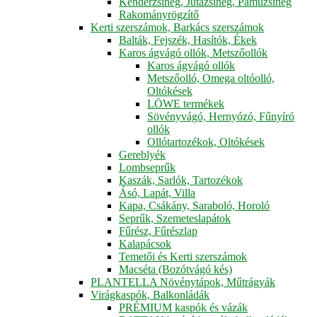
Kenderzsineg, Jutazsineg, Pamuzsineg
Rakományrögzítő
Kerti szerszámok, Barkács szerszámok
Balták, Fejszék, Hasítók, Ékek
Karos ágvágó ollók, Metszőollók
Karos ágvágó ollók
Metszőolló, Omega oltóolló,
Oltókések
LÖWE termékek
Sövényvágó, Hernyózó, Fűnyíró
ollók
Ollótartozékok, Oltókések
Gereblyék
Lombseprűk
Kaszák, Sarlók, Tartozékok
Ásó, Lapát, Villa
Kapa, Csákány, Saraboló, Horoló
Seprűk, Szemeteslapátok
Fűrész, Fűrészlap
Kalapácsok
Temetői és Kerti szerszámok
Macséta (Bozótvágó kés)
PLANTELLA Növénytápok, Műtrágyák
Virágkaspók, Balkonládák
PRÉMIUM kaspók és vázák