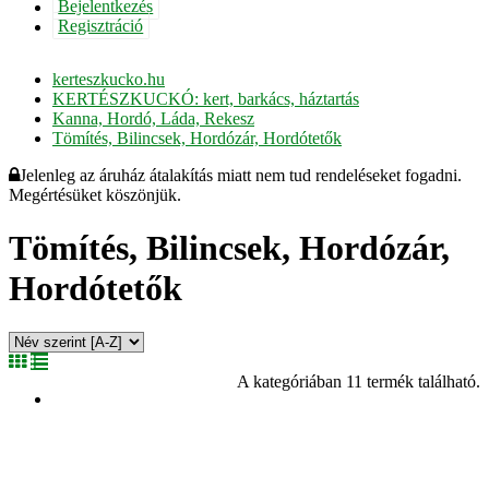
Bejelentkezés
Regisztráció
kerteszkucko.hu
KERTÉSZKUCKÓ: kert, barkács, háztartás
Kanna, Hordó, Láda, Rekesz
Tömítés, Bilincsek, Hordózár, Hordótetők
Jelenleg az áruház átalakítás miatt nem tud rendeléseket fogadni.
Megértésüket köszönjük.
Tömítés, Bilincsek, Hordózár,
Hordótetők
A kategóriában 11 termék található.