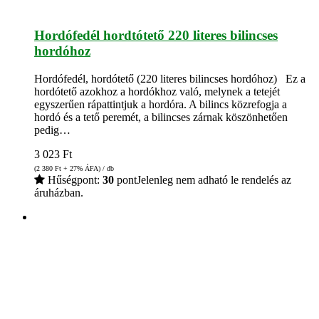
Hordófedél hordtótető 220 literes bilincses
hordóhoz
Hordófedél, hordótető (220 literes bilincses hordóhoz) Ez a
hordótető azokhoz a hordókhoz való, melynek a tetejét
egyszerűen rápattintjuk a hordóra. A bilincs közrefogja a
hordó és a tető peremét, a bilincses zárnak köszönhetően
pedig…
3 023
Ft
(2 380
Ft
+ 27% ÁFA) / db
Hűségpont:
30
pont
Jelenleg nem adható le rendelés az
áruházban.