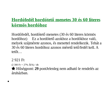
Hordófedél hordótető menetes 30 és 60 literes
körmös hordóhoz
Hordófedél, hordótető menetes (30 és 60 literes körmös
hordóhoz) Ez a hordótető azokhoz a hordókhoz való,
melyek szájmérete azonos, és menettel rendelkezik. Tehát a
30 és 60 literes hordóhoz azonos méretű tető/fedél kell. A
tetőt…
2 921
Ft
(2 300
Ft
+ 27% ÁFA) / db
Hűségpont:
29
pont
Jelenleg nem adható le rendelés az
áruházban.