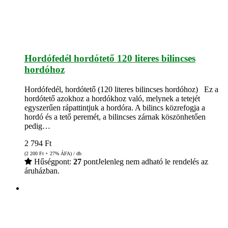
Hordófedél hordótető 120 literes bilincses
hordóhoz
Hordófedél, hordótető (120 literes bilincses hordóhoz) Ez a
hordótető azokhoz a hordókhoz való, melynek a tetejét
egyszerűen rápattintjuk a hordóra. A bilincs közrefogja a
hordó és a tető peremét, a bilincses zárnak köszönhetően
pedig…
2 794
Ft
(2 200
Ft
+ 27% ÁFA) / db
Hűségpont:
27
pont
Jelenleg nem adható le rendelés az
áruházban.