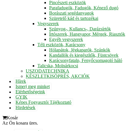
Pincészeti eszközök
Parafadugók, Fadugók, Kénező dugó
Borászati segédanyagok
Szüretelő kád és tartozékai
Vegyszerek
Szúnyog-, Kullancs-, Darázsírtók
Írtószerek, Hangyapor, Mérgek, Riasztók
Egyéb vegyszerek
Téli eszközök, Karácsony
Hólapátok, Jégkaparók, Szánkók
Kandallók és kiegészítők, Füstcsövek
Karácsonyfatalp, Fenyőcsomagoló háló
Talicska, Molnárkocsi
USZODATECHNIKA
KÉSZLETKISÖPRÉS, AKCIÓK
Hírek
Ismerj meg minket
Elérhetőségeink
GYIK
Képes Fogyasztói Tájékoztató
Hirdetések
Kosár
Az Ön kosara üres.