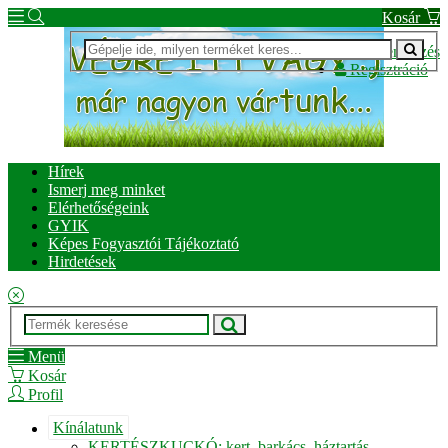
Kosár
Bejelentkezés
Regisztráció
Hírek
Ismerj meg minket
Elérhetőségeink
GYIK
Képes Fogyasztói Tájékoztató
Hirdetések
Menü
Kosár
Profil
Kínálatunk
KERTÉSZKUCKÓ: kert, barkács, háztartás