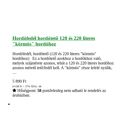
Hordófedél hordótető 120 és 220 literes
"körmös" hordóhoz
Hordófedél, hordótető (120 és 220 literes "körmös"
hordóhoz) Ez a hordótető azokhoz a hordókhoz való,
melyek szájmérete azonos, tehát a 120 és 220 literes hordóhoz
azonos méretű tető/fedél kell. A "körmös" része lefelé nyúlik,
…
5 890
Ft
(4 638
Ft
+ 27% ÁFA) / db
Hűségpont:
58
pont
Jelenleg nem adható le rendelés az
áruházban.