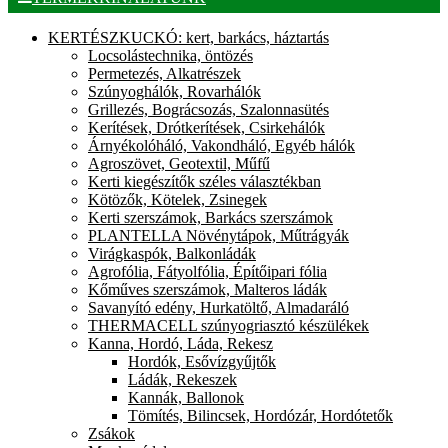
KERTÉSZKUCKÓ: kert, barkács, háztartás
Locsolástechnika, öntözés
Permetezés, Alkatrészek
Szúnyoghálók, Rovarhálók
Grillezés, Bográcsozás, Szalonnasütés
Kerítések, Drótkerítések, Csirkehálók
Árnyékolóháló, Vakondháló, Egyéb hálók
Agroszövet, Geotextil, Műfű
Kerti kiegészítők széles választékban
Kötözők, Kötelek, Zsinegek
Kerti szerszámok, Barkács szerszámok
PLANTELLA Növénytápok, Műtrágyák
Virágkaspók, Balkonládák
Agrofólia, Fátyolfólia, Építőipari fólia
Kőműves szerszámok, Malteros ládák
Savanyító edény, Hurkatöltő, Almadaráló
THERMACELL szúnyogriasztó készülékek
Kanna, Hordó, Láda, Rekesz
Hordók, Esővízgyűjtők
Ládák, Rekeszek
Kannák, Ballonok
Tömítés, Bilincsek, Hordózár, Hordótetők
Zsákok