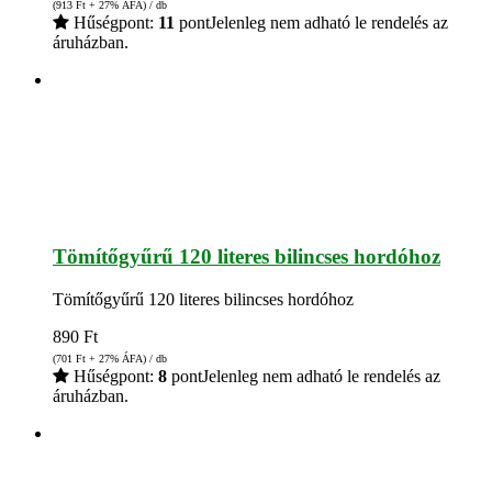
(913
Ft
+ 27% ÁFA) / db
Hűségpont:
11
pont
Jelenleg nem adható le rendelés az
áruházban.
Tömítőgyűrű 120 literes bilincses hordóhoz
Tömítőgyűrű 120 literes bilincses hordóhoz
890
Ft
(701
Ft
+ 27% ÁFA) / db
Hűségpont:
8
pont
Jelenleg nem adható le rendelés az
áruházban.