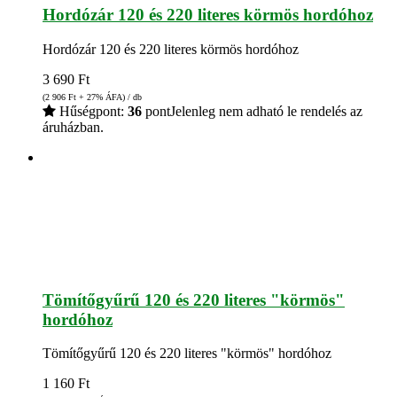
Hordózár 120 és 220 literes körmös hordóhoz
Hordózár 120 és 220 literes körmös hordóhoz
3 690
Ft
(2 906
Ft
+ 27% ÁFA) / db
Hűségpont:
36
pont
Jelenleg nem adható le rendelés az
áruházban.
Tömítőgyűrű 120 és 220 literes "körmös"
hordóhoz
Tömítőgyűrű 120 és 220 literes "körmös" hordóhoz
1 160
Ft