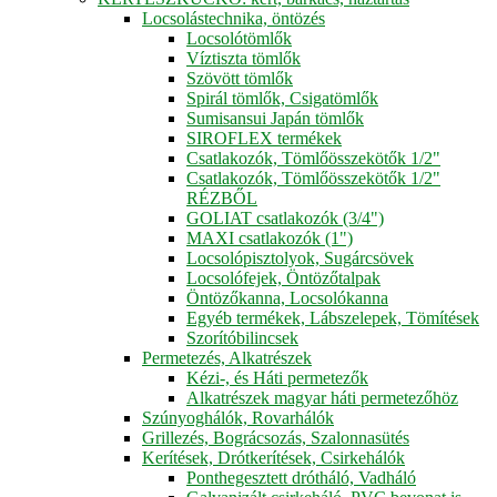
Locsolástechnika, öntözés
Locsolótömlők
Víztiszta tömlők
Szövött tömlők
Spirál tömlők, Csigatömlők
Sumisansui Japán tömlők
SIROFLEX termékek
Csatlakozók, Tömlőösszekötők 1/2"
Csatlakozók, Tömlőösszekötők 1/2"
RÉZBŐL
GOLIAT csatlakozók (3/4")
MAXI csatlakozók (1")
Locsolópisztolyok, Sugárcsövek
Locsolófejek, Öntözőtalpak
Öntözőkanna, Locsolókanna
Egyéb termékek, Lábszelepek, Tömítések
Szorítóbilincsek
Permetezés, Alkatrészek
Kézi-, és Háti permetezők
Alkatrészek magyar háti permetezőhöz
Szúnyoghálók, Rovarhálók
Grillezés, Bográcsozás, Szalonnasütés
Kerítések, Drótkerítések, Csirkehálók
Ponthegesztett drótháló, Vadháló