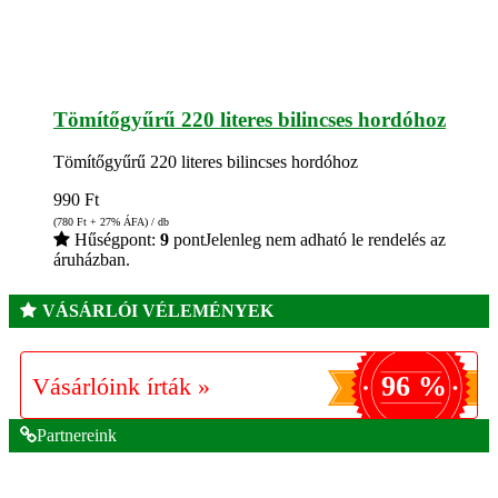
Tömítőgyűrű 220 literes bilincses hordóhoz
Tömítőgyűrű 220 literes bilincses hordóhoz
990
Ft
(780
Ft
+ 27% ÁFA) / db
Hűségpont:
9
pont
Jelenleg nem adható le rendelés az
áruházban.
VÁSÁRLÓI VÉLEMÉNYEK
96 %
Vásárlóink írták »
Partnereink