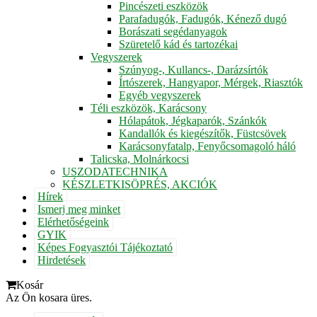
Pincészeti eszközök
Parafadugók, Fadugók, Kénező dugó
Borászati segédanyagok
Szüretelő kád és tartozékai
Vegyszerek
Szúnyog-, Kullancs-, Darázsírtók
Írtószerek, Hangyapor, Mérgek, Riasztók
Egyéb vegyszerek
Téli eszközök, Karácsony
Hólapátok, Jégkaparók, Szánkók
Kandallók és kiegészítők, Füstcsövek
Karácsonyfatalp, Fenyőcsomagoló háló
Talicska, Molnárkocsi
USZODATECHNIKA
KÉSZLETKISÖPRÉS, AKCIÓK
Hírek
Ismerj meg minket
Elérhetőségeink
GYIK
Képes Fogyasztói Tájékoztató
Hirdetések
Kosár
Az Ön kosara üres.