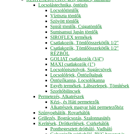
Locsolástechnika, öntözés
Locsolótömlők
Víztiszta tömlők
Szövött tömlők
Spirál tömlők, Csigatömlők
Sumisansui Japán tömlők
SIROFLEX termékek
Csatlakozók, Tömlőösszekötők 1/2"
Csatlakozók, Tömlőösszekötők 1/2"
RÉZBŐL
GOLIAT csatlakozók (3/4")
MAXI csatlakozók (1")
Locsolópisztolyok, Sugárcsövek
Locsolófejek, Öntözőtalpak
Öntözőkanna, Locsolókanna
Egyéb termékek, Lábszelepek, Tömítések
Szorítóbilincsek
Permetezés, Alkatrészek
Kézi-, és Háti permetezők
Alkatrészek magyar háti permetezőhöz
Szúnyoghálók, Rovarhálók
Grillezés, Bográcsozás, Szalonnasütés
Kerítések, Drótkerítések, Csirkehálók
Ponthegesztett drótháló, Vadháló