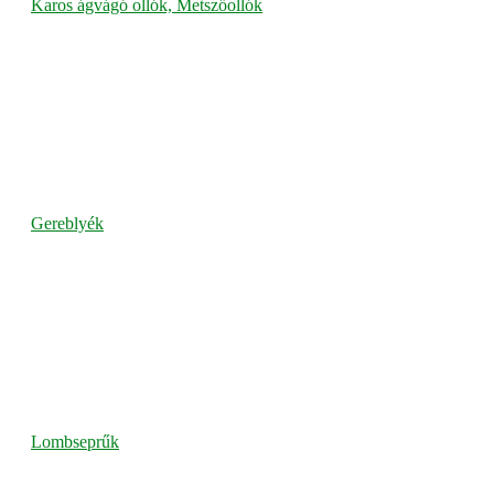
Karos ágvágó ollók, Metszőollók
Gereblyék
Lombseprűk