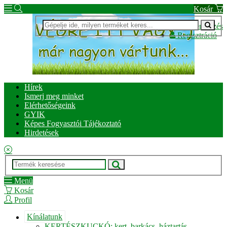
Kosár
Bejelentkezés
Regisztráció
Hírek
Ismerj meg minket
Elérhetőségeink
GYIK
Képes Fogyasztói Tájékoztató
Hirdetések
Menü
Kosár
Profil
Kínálatunk
KERTÉSZKUCKÓ: kert, barkács, háztartás