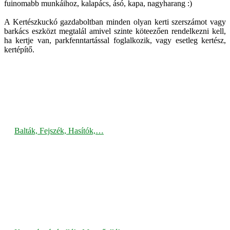
fuinomabb munkáihoz, kalapács, ásó, kapa, nagyharang :)
A Kertészkuckó gazdaboltban minden olyan kerti szerszámot vagy
barkács eszközt megtalál amivel szinte köteezően rendelkezni kell,
ha kertje van, parkfenntartással foglalkozik, vagy esetleg kertész,
kertépítő.
Balták, Fejszék, Hasítók,…