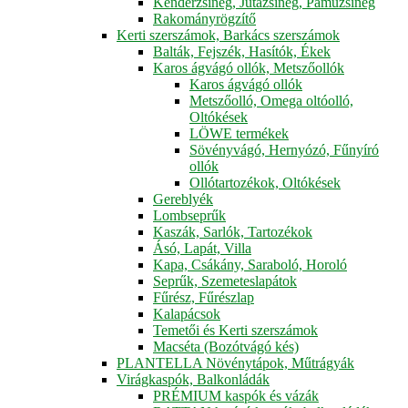
Kenderzsineg, Jutazsineg, Pamuzsineg
Rakományrögzítő
Kerti szerszámok, Barkács szerszámok
Balták, Fejszék, Hasítók, Ékek
Karos ágvágó ollók, Metszőollók
Karos ágvágó ollók
Metszőolló, Omega oltóolló,
Oltókések
LÖWE termékek
Sövényvágó, Hernyózó, Fűnyíró
ollók
Ollótartozékok, Oltókések
Gereblyék
Lombseprűk
Kaszák, Sarlók, Tartozékok
Ásó, Lapát, Villa
Kapa, Csákány, Saraboló, Horoló
Seprűk, Szemeteslapátok
Fűrész, Fűrészlap
Kalapácsok
Temetői és Kerti szerszámok
Macséta (Bozótvágó kés)
PLANTELLA Növénytápok, Műtrágyák
Virágkaspók, Balkonládák
PRÉMIUM kaspók és vázák