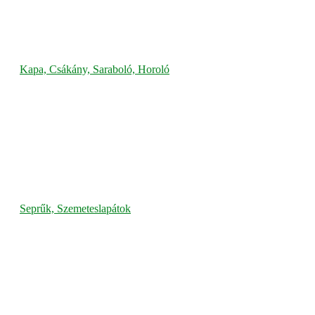
Kapa, Csákány, Saraboló, Horoló
Seprűk, Szemeteslapátok