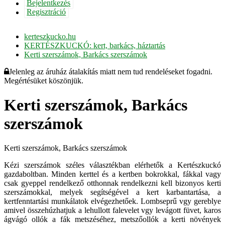
Bejelentkezés
Regisztráció
kerteszkucko.hu
KERTÉSZKUCKÓ: kert, barkács, háztartás
Kerti szerszámok, Barkács szerszámok
Jelenleg az áruház átalakítás miatt nem tud rendeléseket fogadni.
Megértésüket köszönjük.
Kerti szerszámok, Barkács
szerszámok
Kerti szerszámok, Barkács szerszámok
Kézi szerszámok széles választékban elérhetők a Kertészkuckó
gazdaboltban. Minden kerttel és a kertben bokrokkal, fákkal vagy
csak gyeppel rendelkező otthonnak rendelkezni kell bizonyos kerti
szerszámokkal, melyek segítségével a kert karbantartása, a
kertfenntartási munkálatok elvégezhetőek. Lombseprű vgy gereblye
amivel összehúzhatjuk a lehullott falevelet vgy levágott füvet, karos
ágvágó ollók a fák metszéséhez, metszőollók a kerti növények