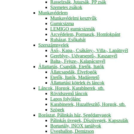
Rasselzsák, Jutazsák, PP zsák
Szemetes zsákok
Munkavédelem
Munkavédelmi kesztyűk
Gumicsizma
LEMIGO gumicsizmák
Arcvédelem, Pormaszk, Homlokpánt
Ruházat, Esőkabát
Szerszámnyelek
Ásó-, Kapa-, Csákány-, Villa-, Lapátnyél
Gereblye-, Udvarseprű-, Kaszanyél
Balta-, Fejsze-, Kalapácsnyél
Állattartás, Csapdák, Etetők, Itatók
Állatcsapdák, Élvefogók
Etetők, Itatók, Madáretető
Állattartási kötelek és láncok
Láncok, Horgok, Karabínerek, stb.
Rövidszemű láncok
Lapos folyólánc
Karabinerek, Huzalfeszítő, Horgok, stb.
Szögek
Borászat, Pálinkás ház, Segédanyagok
Pálinkás üvegek, Díszüvegek, Kapszulák
Bortartály, INOX tartályok
Üvegballon, Demizson