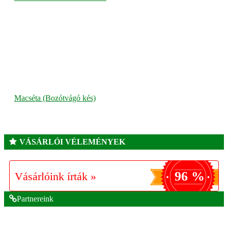
Macséta (Bozótvágó kés)
VÁSÁRLÓI VÉLEMÉNYEK
96 %
Vásárlóink írták »
Partnereink