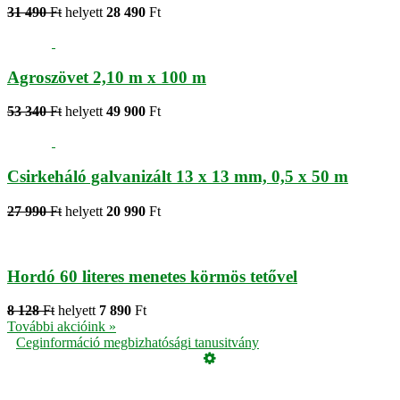
31 490
Ft
helyett
28 490
Ft
Agroszövet 2,10 m x 100 m
53 340
Ft
helyett
49 900
Ft
Csirkeháló galvanizált 13 x 13 mm, 0,5 x 50 m
27 990
Ft
helyett
20 990
Ft
Hordó 60 literes menetes körmös tetővel
8 128
Ft
helyett
7 890
Ft
További akcióink »
Ceginformáció megbizhatósági tanusitvány
Üzemeltető
Online elállás