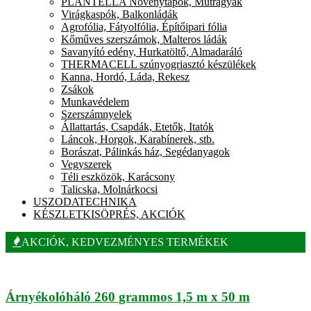
PLANTELLA Növénytápok, Műtrágyák
Virágkaspók, Balkonládák
Agrofólia, Fátyolfólia, Építőipari fólia
Kőműves szerszámok, Malteros ládák
Savanyító edény, Hurkatöltő, Almadaráló
THERMACELL szúnyogriasztó készülékek
Kanna, Hordó, Láda, Rekesz
Zsákok
Munkavédelem
Szerszámnyelek
Állattartás, Csapdák, Etetők, Itatók
Láncok, Horgok, Karabínerek, stb.
Borászat, Pálinkás ház, Segédanyagok
Vegyszerek
Téli eszközök, Karácsony
Talicska, Molnárkocsi
USZODATECHNIKA
KÉSZLETKISÖPRÉS, AKCIÓK
AKCIÓK, KEDVEZMÉNYES TERMÉKEK
Árnyékolóháló 260 grammos 1,5 m x 50 m