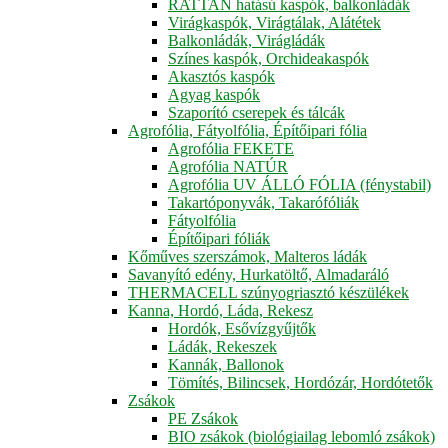
RATTAN hatású kaspók, balkonládák
Virágkaspók, Virágtálak, Alátétek
Balkonládák, Virágládák
Színes kaspók, Orchideakaspók
Akasztós kaspók
Agyag kaspók
Szaporító cserepek és tálcák
Agrofólia, Fátyolfólia, Építőipari fólia
Agrofólia FEKETE
Agrofólia NATÚR
Agrofólia UV ÁLLÓ FÓLIA (fénystabil)
Takartóponyvák, Takarófóliák
Fátyolfólia
Építőipari fóliák
Kőműves szerszámok, Malteros ládák
Savanyító edény, Hurkatöltő, Almadaráló
THERMACELL szúnyogriasztó készülékek
Kanna, Hordó, Láda, Rekesz
Hordók, Esővízgyűjtők
Ládák, Rekeszek
Kannák, Ballonok
Tömítés, Bilincsek, Hordózár, Hordótetők
Zsákok
PE Zsákok
BIO zsákok (biológiailag lebomló zsákok)