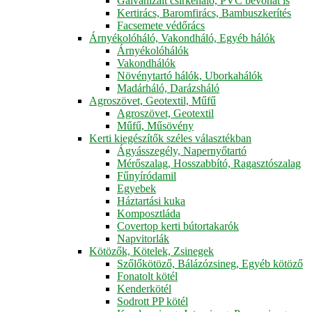
Galvanizált csirkeháló, PVC bevonat is
Kertirács, Baromfirács, Bambuszkerítés
Facsemete védőrács
Árnyékolóháló, Vakondháló, Egyéb hálók
Árnyékolóhálók
Vakondhálók
Növénytartó hálók, Uborkahálók
Madárháló, Darázsháló
Agroszövet, Geotextil, Műfű
Agroszövet, Geotextil
Műfű, Műsövény
Kerti kiegészítők széles választékban
Ágyásszegély, Napernyőtartó
Mérőszalag, Hosszabbító, Ragasztószalag
Fűnyíródamil
Egyebek
Háztartási kuka
Komposztláda
Covertop kerti bútortakarók
Napvitorlák
Kötözők, Kötelek, Zsinegek
Szőlőkötöző, Bálázózsineg, Egyéb kötöző
Fonatolt kötél
Kenderkötél
Sodrott PP kötél