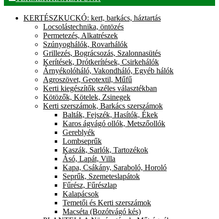
KERTÉSZKUCKÓ: kert, barkács, háztartás
Locsolástechnika, öntözés
Permetezés, Alkatrészek
Szúnyoghálók, Rovarhálók
Grillezés, Bográcsozás, Szalonnasütés
Kerítések, Drótkerítések, Csirkehálók
Árnyékolóháló, Vakondháló, Egyéb hálók
Agroszövet, Geotextil, Műfű
Kerti kiegészítők széles választékban
Kötözők, Kötelek, Zsinegek
Kerti szerszámok, Barkács szerszámok
Balták, Fejszék, Hasítók, Ékek
Karos ágvágó ollók, Metszőollók
Gereblyék
Lombseprűk
Kaszák, Sarlók, Tartozékok
Ásó, Lapát, Villa
Kapa, Csákány, Saraboló, Horoló
Seprűk, Szemeteslapátok
Fűrész, Fűrészlap
Kalapácsok
Temetői és Kerti szerszámok
Macséta (Bozótvágó kés)