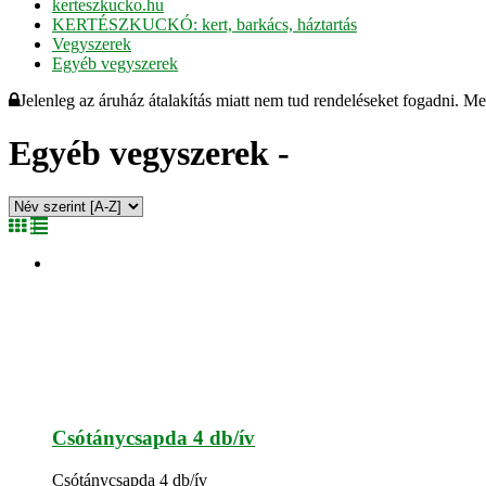
kerteszkucko.hu
KERTÉSZKUCKÓ: kert, barkács, háztartás
Vegyszerek
Egyéb vegyszerek
Jelenleg az áruház átalakítás miatt nem tud rendeléseket fogadni. M
Egyéb vegyszerek -
Csótánycsapda 4 db/ív
Csótánycsapda 4 db/ív