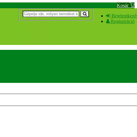
Kosár
Bejelentkezé
Regisztráció