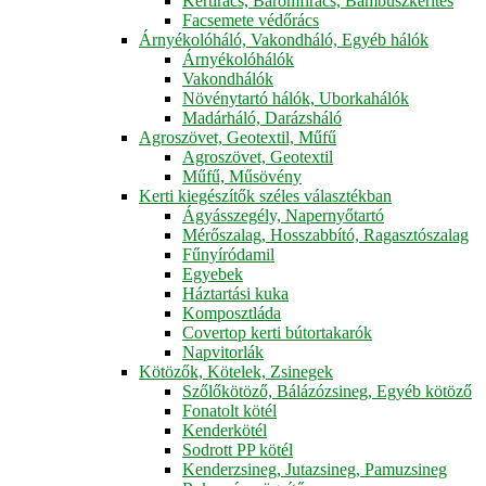
Kertirács, Baromfirács, Bambuszkerítés
Facsemete védőrács
Árnyékolóháló, Vakondháló, Egyéb hálók
Árnyékolóhálók
Vakondhálók
Növénytartó hálók, Uborkahálók
Madárháló, Darázsháló
Agroszövet, Geotextil, Műfű
Agroszövet, Geotextil
Műfű, Műsövény
Kerti kiegészítők széles választékban
Ágyásszegély, Napernyőtartó
Mérőszalag, Hosszabbító, Ragasztószalag
Fűnyíródamil
Egyebek
Háztartási kuka
Komposztláda
Covertop kerti bútortakarók
Napvitorlák
Kötözők, Kötelek, Zsinegek
Szőlőkötöző, Bálázózsineg, Egyéb kötöző
Fonatolt kötél
Kenderkötél
Sodrott PP kötél
Kenderzsineg, Jutazsineg, Pamuzsineg