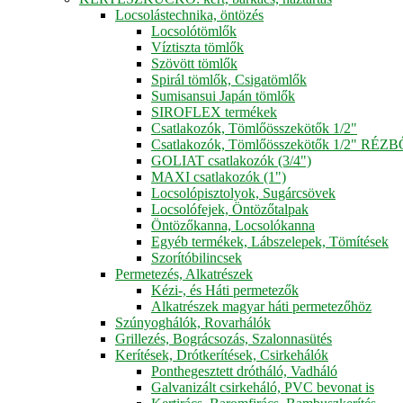
Locsolástechnika, öntözés
Locsolótömlők
Víztiszta tömlők
Szövött tömlők
Spirál tömlők, Csigatömlők
Sumisansui Japán tömlők
SIROFLEX termékek
Csatlakozók, Tömlőösszekötők 1/2"
Csatlakozók, Tömlőösszekötők 1/2" RÉZ
GOLIAT csatlakozók (3/4")
MAXI csatlakozók (1")
Locsolópisztolyok, Sugárcsövek
Locsolófejek, Öntözőtalpak
Öntözőkanna, Locsolókanna
Egyéb termékek, Lábszelepek, Tömítések
Szorítóbilincsek
Permetezés, Alkatrészek
Kézi-, és Háti permetezők
Alkatrészek magyar háti permetezőhöz
Szúnyoghálók, Rovarhálók
Grillezés, Bográcsozás, Szalonnasütés
Kerítések, Drótkerítések, Csirkehálók
Ponthegesztett drótháló, Vadháló
Galvanizált csirkeháló, PVC bevonat is