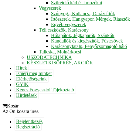
Szüretelő kád és tartozékai
Vegyszerek
Szúnyog-, Kullancs-, Darázsírtók
Írtószerek, Hangyapor, Mérgek, Riasztók
Egyéb vegyszerek
Téli eszközök, Karácsony
Hólapátok, Jégkaparók, Szánkók
Kandallók és kiegészítők, Füstcsövek
Karácsonyfatalp, Fenyőcsomagoló háló
Talicska, Molnárkocsi
USZODATECHNIKA
KÉSZLETKISÖPRÉS, AKCIÓK
Hírek
Ismerj meg minket
Elérhetőségeink
GYIK
Képes Fogyasztói Tájékoztató
Hirdetések
Kosár
Az Ön kosara üres.
Bejelentkezés
Regisztráció