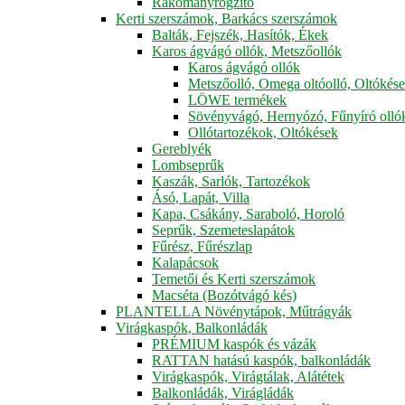
Rakományrögzítő
Kerti szerszámok, Barkács szerszámok
Balták, Fejszék, Hasítók, Ékek
Karos ágvágó ollók, Metszőollók
Karos ágvágó ollók
Metszőolló, Omega oltóolló, Oltókés
LÖWE termékek
Sövényvágó, Hernyózó, Fűnyíró olló
Ollótartozékok, Oltókések
Gereblyék
Lombseprűk
Kaszák, Sarlók, Tartozékok
Ásó, Lapát, Villa
Kapa, Csákány, Saraboló, Horoló
Seprűk, Szemeteslapátok
Fűrész, Fűrészlap
Kalapácsok
Temetői és Kerti szerszámok
Macséta (Bozótvágó kés)
PLANTELLA Növénytápok, Műtrágyák
Virágkaspók, Balkonládák
PRÉMIUM kaspók és vázák
RATTAN hatású kaspók, balkonládák
Virágkaspók, Virágtálak, Alátétek
Balkonládák, Virágládák