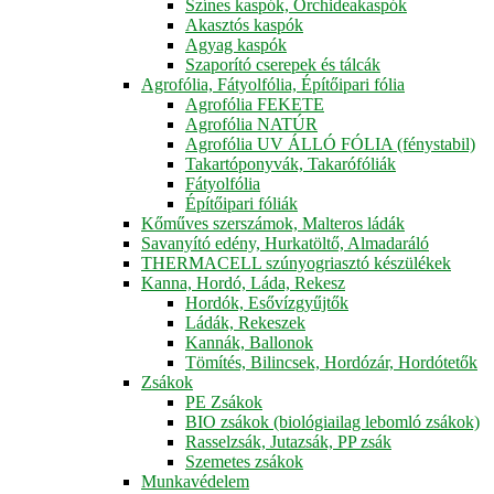
Színes kaspók, Orchideakaspók
Akasztós kaspók
Agyag kaspók
Szaporító cserepek és tálcák
Agrofólia, Fátyolfólia, Építőipari fólia
Agrofólia FEKETE
Agrofólia NATÚR
Agrofólia UV ÁLLÓ FÓLIA (fénystabil)
Takartóponyvák, Takarófóliák
Fátyolfólia
Építőipari fóliák
Kőműves szerszámok, Malteros ládák
Savanyító edény, Hurkatöltő, Almadaráló
THERMACELL szúnyogriasztó készülékek
Kanna, Hordó, Láda, Rekesz
Hordók, Esővízgyűjtők
Ládák, Rekeszek
Kannák, Ballonok
Tömítés, Bilincsek, Hordózár, Hordótetők
Zsákok
PE Zsákok
BIO zsákok (biológiailag lebomló zsákok)
Rasselzsák, Jutazsák, PP zsák
Szemetes zsákok
Munkavédelem