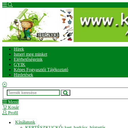
Hírek
Ismerj meg minket
Elérhetőségeink
GYIK
Képes Fogyasztói Tájékoztató
Hirdetések
Menü
Kosár
Profil
Kínálatunk
KERTÉSZKUCKÓ: kert, barkács, háztartás