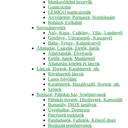
Munkavédelmi kesztyűk
Gumicsizma
LEMIGO gumicsizmák
Arcvédelem, Pormaszk, Homlokpánt
Ruházat, Esőkabát
Szerszámnyelek
Ásó-, Kapa-, Csákány-, Villa-, Lapátnyél
Gereblye-, Udvarseprű-, Kaszanyél
Balta-, Fejsze-, Kalapácsnyél
Állattartás, Csapdák, Etetők, Itatók
Állatcsapdák, Élvefogók
Etetők, Itatók, Madáretető
Állattartási kötelek és láncok
Láncok, Horgok, Karabínerek, stb.
Rövidszemű láncok
Lapos folyólánc
Karabinerek, Huzalfeszítő, Horgok, stb.
Szögek
Borászat, Pálinkás ház, Segédanyagok
Pálinkás üvegek, Díszüvegek, Kapszulák
Bortartály, INOX tartályok
Üvegballon, Demizson
Pincészeti eszközök
Parafadugók, Fadugók, Kénező dugó
Borászati segédanyagok