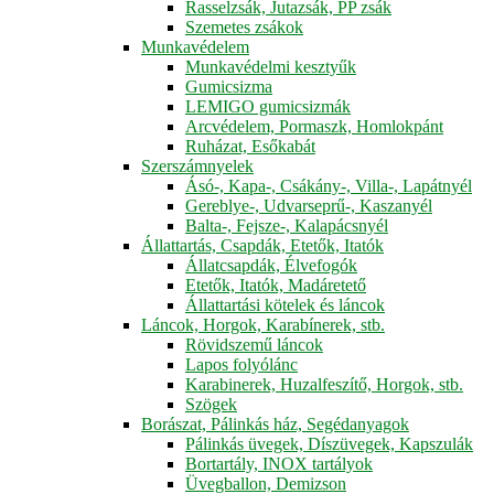
Rasselzsák, Jutazsák, PP zsák
Szemetes zsákok
Munkavédelem
Munkavédelmi kesztyűk
Gumicsizma
LEMIGO gumicsizmák
Arcvédelem, Pormaszk, Homlokpánt
Ruházat, Esőkabát
Szerszámnyelek
Ásó-, Kapa-, Csákány-, Villa-, Lapátnyél
Gereblye-, Udvarseprű-, Kaszanyél
Balta-, Fejsze-, Kalapácsnyél
Állattartás, Csapdák, Etetők, Itatók
Állatcsapdák, Élvefogók
Etetők, Itatók, Madáretető
Állattartási kötelek és láncok
Láncok, Horgok, Karabínerek, stb.
Rövidszemű láncok
Lapos folyólánc
Karabinerek, Huzalfeszítő, Horgok, stb.
Szögek
Borászat, Pálinkás ház, Segédanyagok
Pálinkás üvegek, Díszüvegek, Kapszulák
Bortartály, INOX tartályok
Üvegballon, Demizson