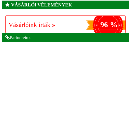
VÁSÁRLÓI VÉLEMÉNYEK
96 %
Vásárlóink írták »
Partnereink