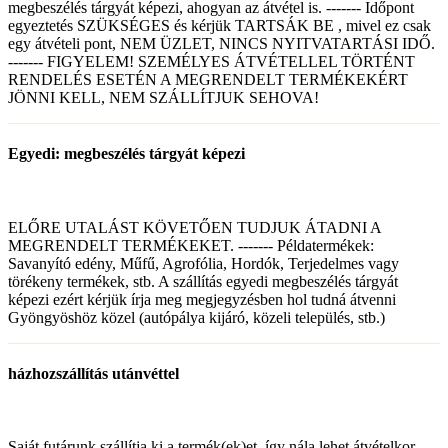
megbeszélés tárgyát képezi, ahogyan az átvétel is. ------- Időpont
egyeztetés SZÜKSÉGES és kérjük TARTSÁK BE , mivel ez csak
egy átvételi pont, NEM ÜZLET, NINCS NYITVATARTÁSI IDŐ.
------- FIGYELEM! SZEMÉLYES ÁTVÉTELLEL TÖRTÉNT
RENDELÉS ESETÉN A MEGRENDELT TERMÉKEKÉRT
JÖNNI KELL, NEM SZÁLLÍTJUK SEHOVA!
Egyedi: megbeszélés tárgyát képezi
ELŐRE UTALÁST KÖVETŐEN TUDJUK ÁTADNI A
MEGRENDELT TERMÉKEKET. ------- Példatermékek:
Savanyító edény, Műfű, Agrofólia, Hordók, Terjedelmes vagy
törékeny termékek, stb. A szállítás egyedi megbeszélés tárgyát
képezi ezért kérjük írja meg megjegyzésben hol tudná átvenni
Gyöngyöshöz közel (autópálya kijáró, közeli település, stb.)
házhozszállítás utánvéttel
Saját futárunk szállítja ki a termék(ek)et, így nála lehet átvételkor