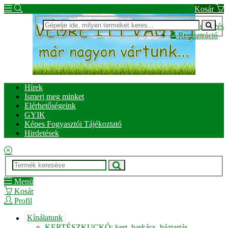
Kosár
Bejelentkezés
Regisztráció
Hírek
Ismerj meg minket
Elérhetőségeink
GYIK
Képes Fogyasztói Tájékoztató
Hirdetések
Menü
Kosár
Profil
Kínálatunk
KERTÉSZKUCKÓ: kert, barkács, háztartás