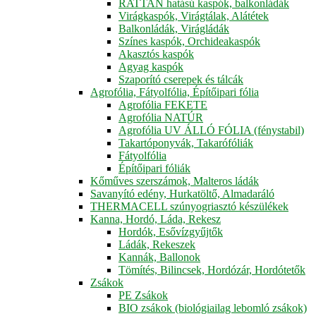
RATTAN hatású kaspók, balkonládák
Virágkaspók, Virágtálak, Alátétek
Balkonládák, Virágládák
Színes kaspók, Orchideakaspók
Akasztós kaspók
Agyag kaspók
Szaporító cserepek és tálcák
Agrofólia, Fátyolfólia, Építőipari fólia
Agrofólia FEKETE
Agrofólia NATÚR
Agrofólia UV ÁLLÓ FÓLIA (fénystabil)
Takartóponyvák, Takarófóliák
Fátyolfólia
Építőipari fóliák
Kőműves szerszámok, Malteros ládák
Savanyító edény, Hurkatöltő, Almadaráló
THERMACELL szúnyogriasztó készülékek
Kanna, Hordó, Láda, Rekesz
Hordók, Esővízgyűjtők
Ládák, Rekeszek
Kannák, Ballonok
Tömítés, Bilincsek, Hordózár, Hordótetők
Zsákok
PE Zsákok
BIO zsákok (biológiailag lebomló zsákok)