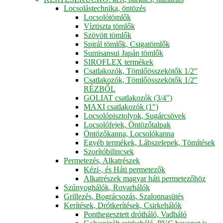
Locsolástechnika, öntözés
Locsolótömlők
Víztiszta tömlők
Szövött tömlők
Spirál tömlők, Csigatömlők
Sumisansui Japán tömlők
SIROFLEX termékek
Csatlakozók, Tömlőösszekötők 1/2"
Csatlakozók, Tömlőösszekötők 1/2"
RÉZBŐL
GOLIAT csatlakozók (3/4")
MAXI csatlakozók (1")
Locsolópisztolyok, Sugárcsövek
Locsolófejek, Öntözőtalpak
Öntözőkanna, Locsolókanna
Egyéb termékek, Lábszelepek, Tömítések
Szorítóbilincsek
Permetezés, Alkatrészek
Kézi-, és Háti permetezők
Alkatrészek magyar háti permetezőhöz
Szúnyoghálók, Rovarhálók
Grillezés, Bográcsozás, Szalonnasütés
Kerítések, Drótkerítések, Csirkehálók
Ponthegesztett drótháló, Vadháló