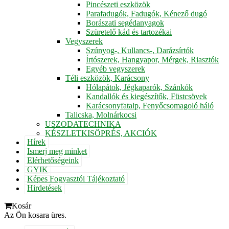
Pincészeti eszközök
Parafadugók, Fadugók, Kénező dugó
Borászati segédanyagok
Szüretelő kád és tartozékai
Vegyszerek
Szúnyog-, Kullancs-, Darázsírtók
Írtószerek, Hangyapor, Mérgek, Riasztók
Egyéb vegyszerek
Téli eszközök, Karácsony
Hólapátok, Jégkaparók, Szánkók
Kandallók és kiegészítők, Füstcsövek
Karácsonyfatalp, Fenyőcsomagoló háló
Talicska, Molnárkocsi
USZODATECHNIKA
KÉSZLETKISÖPRÉS, AKCIÓK
Hírek
Ismerj meg minket
Elérhetőségeink
GYIK
Képes Fogyasztói Tájékoztató
Hirdetések
Kosár
Az Ön kosara üres.