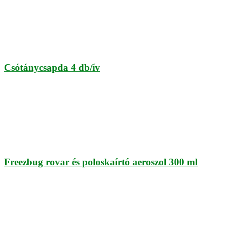
Csótánycsapda 4 db/ív
Freezbug rovar és poloskaírtó aeroszol 300 ml