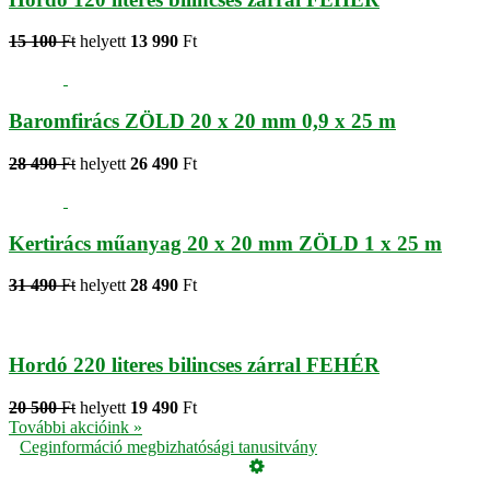
15 100
Ft
helyett
13 990
Ft
Baromfirács ZÖLD 20 x 20 mm 0,9 x 25 m
28 490
Ft
helyett
26 490
Ft
Kertirács műanyag 20 x 20 mm ZÖLD 1 x 25 m
31 490
Ft
helyett
28 490
Ft
Hordó 220 literes bilincses zárral FEHÉR
20 500
Ft
helyett
19 490
Ft
További akcióink »
Ceginformáció megbizhatósági tanusitvány
Üzemeltető