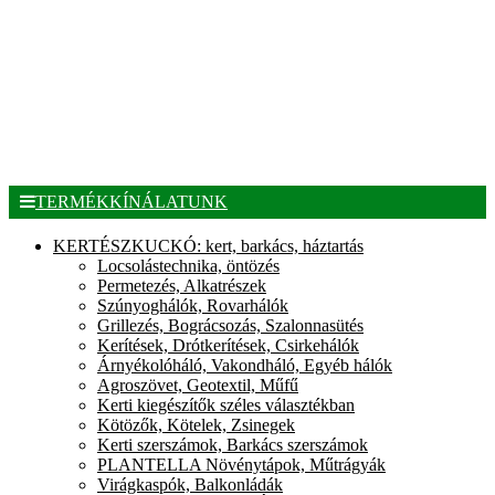
TERMÉKKÍNÁLATUNK
KERTÉSZKUCKÓ: kert, barkács, háztartás
Locsolástechnika, öntözés
Permetezés, Alkatrészek
Szúnyoghálók, Rovarhálók
Grillezés, Bográcsozás, Szalonnasütés
Kerítések, Drótkerítések, Csirkehálók
Árnyékolóháló, Vakondháló, Egyéb hálók
Agroszövet, Geotextil, Műfű
Kerti kiegészítők széles választékban
Kötözők, Kötelek, Zsinegek
Kerti szerszámok, Barkács szerszámok
PLANTELLA Növénytápok, Műtrágyák
Virágkaspók, Balkonládák