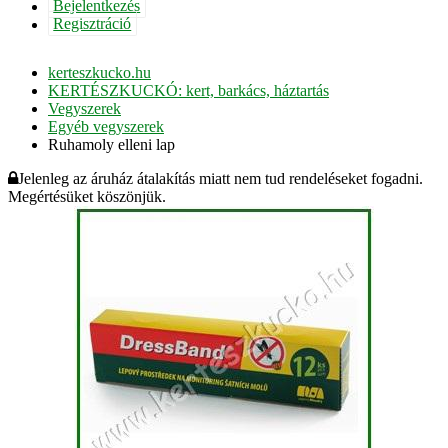
Bejelentkezés
Regisztráció
kerteszkucko.hu
KERTÉSZKUCKÓ: kert, barkács, háztartás
Vegyszerek
Egyéb vegyszerek
Ruhamoly elleni lap
Jelenleg az áruház átalakítás miatt nem tud rendeléseket fogadni.
Megértésüket köszönjük.