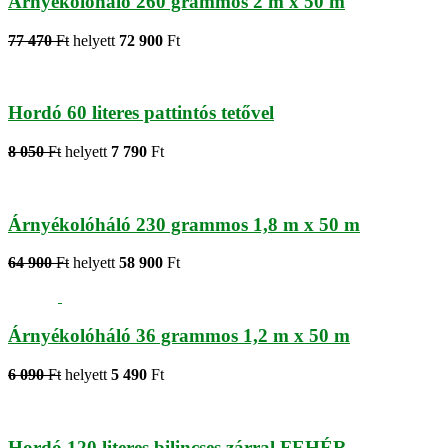
Árnyékolóháló 260 grammos 2 m x 50 m
77 470
Ft
helyett
72 900
Ft
Hordó 60 literes pattintós tetővel
8 050
Ft
helyett
7 790
Ft
Árnyékolóháló 230 grammos 1,8 m x 50 m
64 900
Ft
helyett
58 900
Ft
Árnyékolóháló 36 grammos 1,2 m x 50 m
6 090
Ft
helyett
5 490
Ft
Hordó 120 literes bilincses zárral FEHÉR