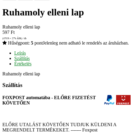
Ruhamoly elleni lap
Ruhamoly elleni lap
597
Ft
(470
Ft
+ 27% ÁFA) / db
Hűségpont:
5
pont
Jelenleg nem adható le rendelés az áruházban.
Leírás
Szállítás
Értékelés
Ruhamoly elleni lap
Szállítás
FOXPOST automatába - ELŐRE FIZETÉST
KÖVETŐEN
ELŐRE UTALÁST KÖVETŐEN TUDJUK KÜLDENI A
MEGRENDELT TERMÉKEKET. ------- Foxpost