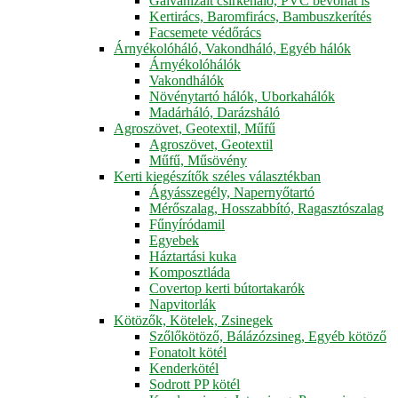
Galvanizált csirkeháló, PVC bevonat is
Kertirács, Baromfirács, Bambuszkerítés
Facsemete védőrács
Árnyékolóháló, Vakondháló, Egyéb hálók
Árnyékolóhálók
Vakondhálók
Növénytartó hálók, Uborkahálók
Madárháló, Darázsháló
Agroszövet, Geotextil, Műfű
Agroszövet, Geotextil
Műfű, Műsövény
Kerti kiegészítők széles választékban
Ágyásszegély, Napernyőtartó
Mérőszalag, Hosszabbító, Ragasztószalag
Fűnyíródamil
Egyebek
Háztartási kuka
Komposztláda
Covertop kerti bútortakarók
Napvitorlák
Kötözők, Kötelek, Zsinegek
Szőlőkötöző, Bálázózsineg, Egyéb kötöző
Fonatolt kötél
Kenderkötél
Sodrott PP kötél