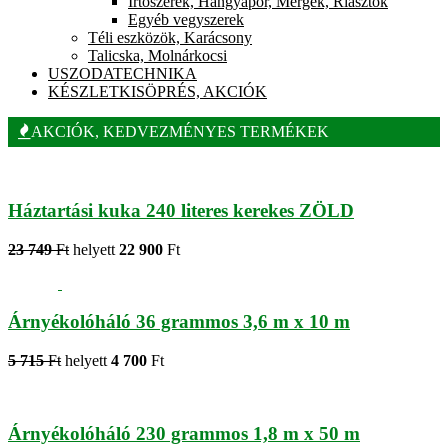
Írtószerek, Hangyapor, Mérgek, Riasztók
Egyéb vegyszerek
Téli eszközök, Karácsony
Talicska, Molnárkocsi
USZODATECHNIKA
KÉSZLETKISÖPRÉS, AKCIÓK
AKCIÓK, KEDVEZMÉNYES TERMÉKEK
Háztartási kuka 240 literes kerekes ZÖLD
23 749
Ft
helyett
22 900
Ft
Árnyékolóháló 36 grammos 3,6 m x 10 m
5 715
Ft
helyett
4 700
Ft
Árnyékolóháló 230 grammos 1,8 m x 50 m