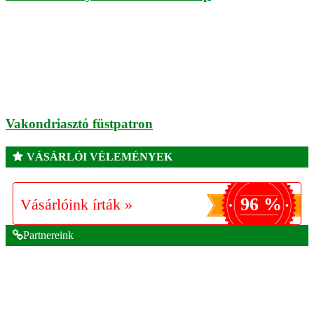
Vakondriasztó füstpatron
VÁSÁRLÓI VÉLEMÉNYEK
96 %
Vásárlóink írták »
Partnereink