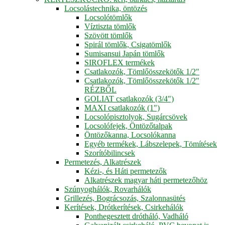
Locsolástechnika, öntözés
Locsolótömlők
Víztiszta tömlők
Szövött tömlők
Spirál tömlők, Csigatömlők
Sumisansui Japán tömlők
SIROFLEX termékek
Csatlakozók, Tömlőösszekötők 1/2"
Csatlakozók, Tömlőösszekötők 1/2"
RÉZBŐL
GOLIAT csatlakozók (3/4")
MAXI csatlakozók (1")
Locsolópisztolyok, Sugárcsövek
Locsolófejek, Öntözőtalpak
Öntözőkanna, Locsolókanna
Egyéb termékek, Lábszelepek, Tömítések
Szorítóbilincsek
Permetezés, Alkatrészek
Kézi-, és Háti permetezők
Alkatrészek magyar háti permetezőhöz
Szúnyoghálók, Rovarhálók
Grillezés, Bográcsozás, Szalonnasütés
Kerítések, Drótkerítések, Csirkehálók
Ponthegesztett drótháló, Vadháló