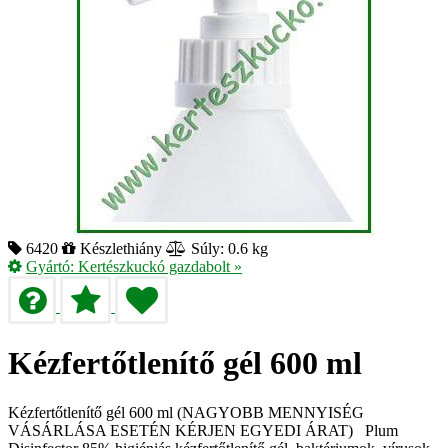
6420
Készlethiány
Súly: 0.6 kg
Gyártó:
Kertészkuckó gazdabolt
»
Kézfertőtlenítő gél 600 ml
Kézfertőtlenítő gél 600 ml (NAGYOBB MENNYISÉG
VÁSÁRLÁSA ESETÉN KÉRJEN EGYEDI ÁRAT) Plum