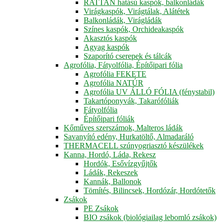
RATTAN hatású kaspók, balkonládák
Virágkaspók, Virágtálak, Alátétek
Balkonládák, Virágládák
Színes kaspók, Orchideakaspók
Akasztós kaspók
Agyag kaspók
Szaporító cserepek és tálcák
Agrofólia, Fátyolfólia, Építőipari fólia
Agrofólia FEKETE
Agrofólia NATÚR
Agrofólia UV ÁLLÓ FÓLIA (fénystabil)
Takartóponyvák, Takarófóliák
Fátyolfólia
Építőipari fóliák
Kőműves szerszámok, Malteros ládák
Savanyító edény, Hurkatöltő, Almadaráló
THERMACELL szúnyogriasztó készülékek
Kanna, Hordó, Láda, Rekesz
Hordók, Esővízgyűjtők
Ládák, Rekeszek
Kannák, Ballonok
Tömítés, Bilincsek, Hordózár, Hordótetők
Zsákok
PE Zsákok
BIO zsákok (biológiailag lebomló zsákok)