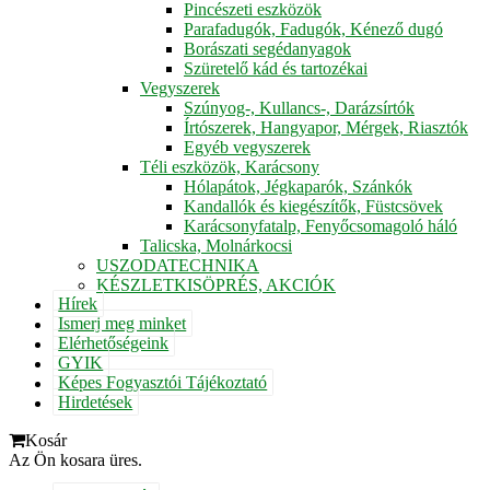
Pincészeti eszközök
Parafadugók, Fadugók, Kénező dugó
Borászati segédanyagok
Szüretelő kád és tartozékai
Vegyszerek
Szúnyog-, Kullancs-, Darázsírtók
Írtószerek, Hangyapor, Mérgek, Riasztók
Egyéb vegyszerek
Téli eszközök, Karácsony
Hólapátok, Jégkaparók, Szánkók
Kandallók és kiegészítők, Füstcsövek
Karácsonyfatalp, Fenyőcsomagoló háló
Talicska, Molnárkocsi
USZODATECHNIKA
KÉSZLETKISÖPRÉS, AKCIÓK
Hírek
Ismerj meg minket
Elérhetőségeink
GYIK
Képes Fogyasztói Tájékoztató
Hirdetések
Kosár
Az Ön kosara üres.