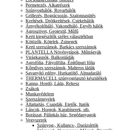
Permetezés, Alkatrészek
Szúnyoghálók, Rovarhálók
Grillezés, Bográcsozás, Szalonnasütés
Kerítések, Drótkerítések, Csirkehálók
Árnyékolóháló, Vakondháló, Egyéb hálók
Agroszövet, Geotextil, Műfű
Kerti kiegészítők széles választékban
Kötözők, Kötelek, Zsinegek
Kerti szerszámok, Barkács szerszámok
PLANTELLA Növénytápok, Műtrágyák
Virágkaspók, Balkonládák
Agrofólia, Fátyolfólia, Építőipari fólia
Kőműves szerszámok, Malteros ládák
Savanyító edény, Hurkatöltő, Almadaráló
THERMACELL szúnyogriasztó készülékek
Kanna, Hordó, Láda, Rekesz
Zsákok
Munkavédelem
Szerszámnyelek
Állattartás, Csapdák, Etetők, Itatók
Láncok, Horgok, Karabínerek, stb.
Borászat, Pálinkás ház, Segédanyagok
Vegyszerek
Szúnyog-, Kullancs-, Darázsírtók