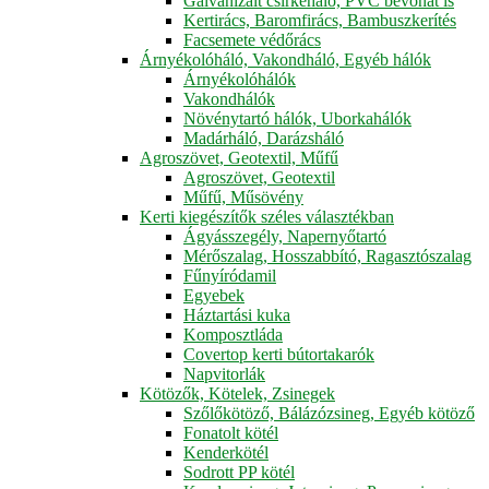
Galvanizált csirkeháló, PVC bevonat is
Kertirács, Baromfirács, Bambuszkerítés
Facsemete védőrács
Árnyékolóháló, Vakondháló, Egyéb hálók
Árnyékolóhálók
Vakondhálók
Növénytartó hálók, Uborkahálók
Madárháló, Darázsháló
Agroszövet, Geotextil, Műfű
Agroszövet, Geotextil
Műfű, Műsövény
Kerti kiegészítők széles választékban
Ágyásszegély, Napernyőtartó
Mérőszalag, Hosszabbító, Ragasztószalag
Fűnyíródamil
Egyebek
Háztartási kuka
Komposztláda
Covertop kerti bútortakarók
Napvitorlák
Kötözők, Kötelek, Zsinegek
Szőlőkötöző, Bálázózsineg, Egyéb kötöző
Fonatolt kötél
Kenderkötél
Sodrott PP kötél