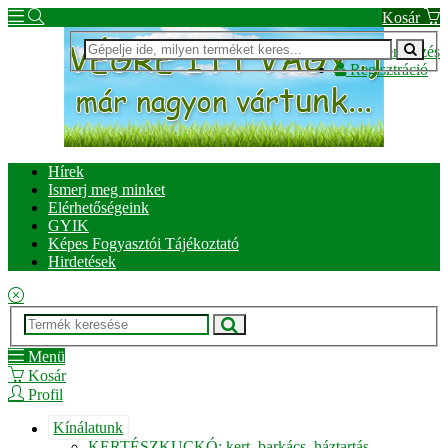
Kosár
Bejelentkezés
Regisztráció
Hírek
Ismerj meg minket
Elérhetőségeink
GYIK
Képes Fogyasztói Tájékoztató
Hirdetések
Menü
Kosár
Profil
Kínálatunk
KERTÉSZKUCKÓ: kert, barkács, háztartás