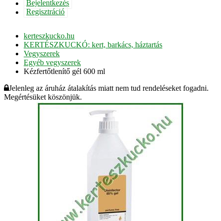
Bejelentkezés
Regisztráció
kerteszkucko.hu
KERTÉSZKUCKÓ: kert, barkács, háztartás
Vegyszerek
Egyéb vegyszerek
Kézfertőtlenítő gél 600 ml
Jelenleg az áruház átalakítás miatt nem tud rendeléseket fogadni.
Megértésüket köszönjük.