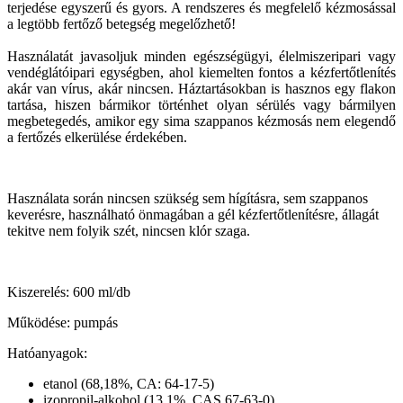
terjedése egyszerű és gyors. A rendszeres és megfelelő kézmosással
a legtöbb fertőző betegség megelőzhető!
Használatát javasoljuk minden egészségügyi, élelmiszeripari vagy
vendéglátóipari egységben, ahol kiemelten fontos a kézfertőtlenítés
akár van vírus, akár nincsen. Háztartásokban is hasznos egy flakon
tartása, hiszen bármikor történhet olyan sérülés vagy bármilyen
megbetegedés, amikor egy sima szappanos kézmosás nem elegendő
a fertőzés elkerülése érdekében.
Használata során nincsen szükség sem hígításra, sem szappanos
keverésre, használható önmagában a gél kézfertőtlenítésre, állagát
tekitve nem folyik szét, nincsen klór szaga.
Kiszerelés: 600 ml/db
Működése: pumpás
Hatóanyagok:
etanol (68,18%, CA: 64-17-5)
izopropil-alkohol (13,1%, CAS 67-63-0)