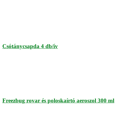
Csótánycsapda 4 db/ív
Freezbug rovar és poloskaírtó aeroszol 300 ml