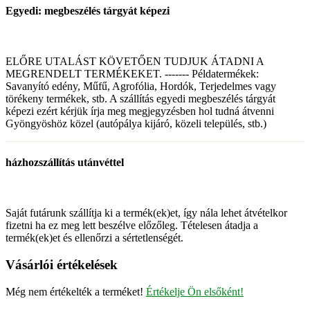
Egyedi: megbeszélés tárgyát képezi
ELŐRE UTALÁST KÖVETŐEN TUDJUK ÁTADNI A
MEGRENDELT TERMÉKEKET. ------- Példatermékek:
Savanyító edény, Műfű, Agrofólia, Hordók, Terjedelmes vagy
törékeny termékek, stb. A szállítás egyedi megbeszélés tárgyát
képezi ezért kérjük írja meg megjegyzésben hol tudná átvenni
Gyöngyöshöz közel (autópálya kijáró, közeli település, stb.)
házhozszállítás utánvéttel
Saját futárunk szállítja ki a termék(ek)et, így nála lehet átvételkor
fizetni ha ez meg lett beszélve előzőleg. Tételesen átadja a
termék(ek)et és ellenőrzi a sértetlenségét.
Vásárlói értékelések
Még nem értékelték a terméket!
Értékelje Ön elsőként!