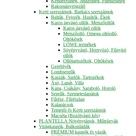
Kenderzsineg, Jutazsineg, Pamuzsineg
Rakományrögzítő
Kerti szerszámok, Barkács szerszámok
Balták, Fejszék, Hasítók, Ékek
Karos ágvágó ollók, Metszőollók
Karos ágvágó ollók
Metszőolló, Omega oltóolló,
Oltókések
LÖWE termékek
Sövényvágó, Hernyózó, Fűnyíró
ollók
Ollótartozékok, Oltókések
Gereblyék
Lombseprűk
Kaszák, Sarlók, Tartozékok
Ásó, Lapát, Villa
Kapa, Csákány, Saraboló, Horoló
Seprűk, Szemeteslapátok
Fűrész, Fűrészlap
Kalapácsok
Temetői és Kerti szerszámok
Macséta (Bozótvágó kés)
PLANTELLA Növénytápok, Műtrágyák
Virágkaspók, Balkonládák
PRÉMIUM kaspók és vázák