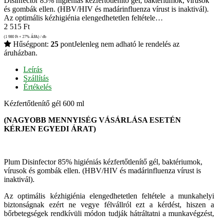
Disinfector 85% higiéniás kézfertőtlenítő gél, baktériumok, vírusok
és gombák ellen. (HBV/HIV és madárinfluenza vírust is inaktivál).
Az optimális kézhigiénia elengedhetetlen feltétele…
2 515
Ft
(1 980
Ft
+ 27% ÁFA) / db
Hűségpont:
25
pont
Jelenleg nem adható le rendelés az
áruházban.
Leírás
Szállítás
Értékelés
Kézfertőtlenítő gél 600 ml
(NAGYOBB MENNYISÉG VÁSÁRLÁSA ESETÉN
KÉRJEN EGYEDI ÁRAT)
Plum Disinfector 85% higiéniás kézfertőtlenítő gél, baktériumok,
vírusok és gombák ellen. (HBV/HIV és madárinfluenza vírust is
inaktivál).
Az optimális kézhigiénia elengedhetetlen feltétele a munkahelyi
biztonságnak ezért ne vegye félvállról ezt a kérdést, hiszen a
bőrbetegségek rendkívüli módon tudják hátráltatni a munkavégzést,