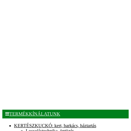
TERMÉKKÍNÁLATUNK
KERTÉSZKUCKÓ: kert, barkács, háztartás
Locsolástechnika, öntözés