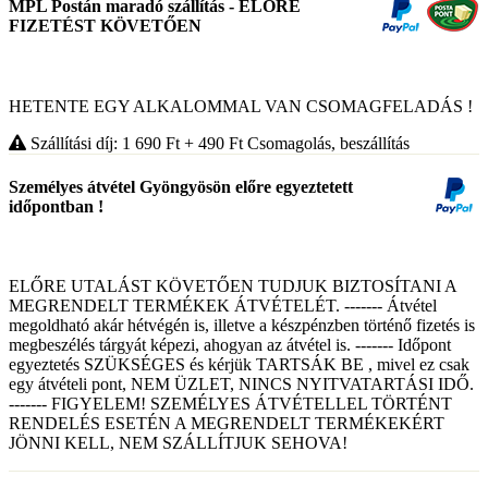
MPL Postán maradó szállítás - ELŐRE
FIZETÉST KÖVETŐEN
HETENTE EGY ALKALOMMAL VAN CSOMAGFELADÁS !
Szállítási díj: 1 690
Ft
+ 490
Ft
Csomagolás, beszállítás
Személyes átvétel Gyöngyösön előre egyeztetett
időpontban !
ELŐRE UTALÁST KÖVETŐEN TUDJUK BIZTOSÍTANI A
MEGRENDELT TERMÉKEK ÁTVÉTELÉT. ------- Átvétel
megoldható akár hétvégén is, illetve a készpénzben történő fizetés is
megbeszélés tárgyát képezi, ahogyan az átvétel is. ------- Időpont
egyeztetés SZÜKSÉGES és kérjük TARTSÁK BE , mivel ez csak
egy átvételi pont, NEM ÜZLET, NINCS NYITVATARTÁSI IDŐ.
------- FIGYELEM! SZEMÉLYES ÁTVÉTELLEL TÖRTÉNT
RENDELÉS ESETÉN A MEGRENDELT TERMÉKEKÉRT
JÖNNI KELL, NEM SZÁLLÍTJUK SEHOVA!