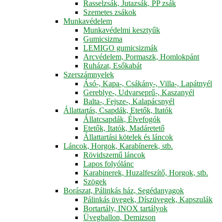
Rasselzsák, Jutazsák, PP zsák
Szemetes zsákok
Munkavédelem
Munkavédelmi kesztyűk
Gumicsizma
LEMIGO gumicsizmák
Arcvédelem, Pormaszk, Homlokpánt
Ruházat, Esőkabát
Szerszámnyelek
Ásó-, Kapa-, Csákány-, Villa-, Lapátnyél
Gereblye-, Udvarseprű-, Kaszanyél
Balta-, Fejsze-, Kalapácsnyél
Állattartás, Csapdák, Etetők, Itatók
Állatcsapdák, Élvefogók
Etetők, Itatók, Madáretető
Állattartási kötelek és láncok
Láncok, Horgok, Karabínerek, stb.
Rövidszemű láncok
Lapos folyólánc
Karabinerek, Huzalfeszítő, Horgok, stb.
Szögek
Borászat, Pálinkás ház, Segédanyagok
Pálinkás üvegek, Díszüvegek, Kapszulák
Bortartály, INOX tartályok
Üvegballon, Demizson