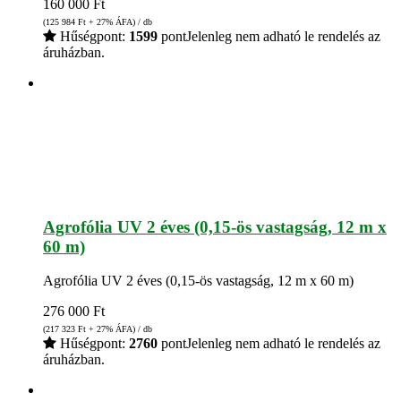
160 000
Ft
(125 984
Ft
+ 27% ÁFA) / db
Hűségpont:
1599
pont
Jelenleg nem adható le rendelés az
áruházban.
Agrofólia UV 2 éves (0,15-ös vastagság, 12 m x
60 m)
Agrofólia UV 2 éves (0,15-ös vastagság, 12 m x 60 m)
276 000
Ft
(217 323
Ft
+ 27% ÁFA) / db
Hűségpont:
2760
pont
Jelenleg nem adható le rendelés az
áruházban.