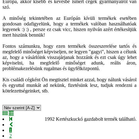
Európa, akkor kisebb és kevésbé ismert cégek gyármányairól van
szó.
A minőség tekintetében az Európán kívüli termékek esetében
gondosan odafigyelünk, hogy a termékek valóban használhatóak
legyenek :) :) , persze ez csak vicc, hiszen nyilván azért értékesítjük
mert hiszünk bennük!
Fontos számunkra, hogy ezen termékek összeszerelése tartós és
megfelelő minőséget képviseljen, ne legyen "gagyi", hiszen a célunk
az, hogy a vásárlóink visszajárjanak hozzánk és ezt csak úgy lehet
képviselni, ha megfelelő minőséget adunk, reális áron,
problémakezelésünk rugalmas és ügyfélközpontú.
Kis családi cégként Ön megtisztel minket azzal, hogy nálunk vásárol
és egyuttal munkát ad nekünk, fizetésünk lesz, tudjuk rendezni a
kötelezettségeinket, stb.
1992 Kertészkuckó gazdabolt termék található.
1
2