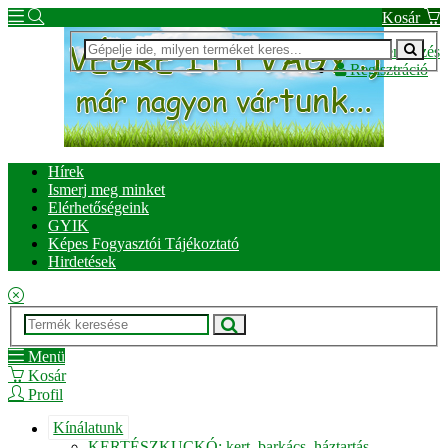
Kosár
Bejelentkezés
Regisztráció
Hírek
Ismerj meg minket
Elérhetőségeink
GYIK
Képes Fogyasztói Tájékoztató
Hirdetések
Menü
Kosár
Profil
Kínálatunk
KERTÉSZKUCKÓ: kert, barkács, háztartás