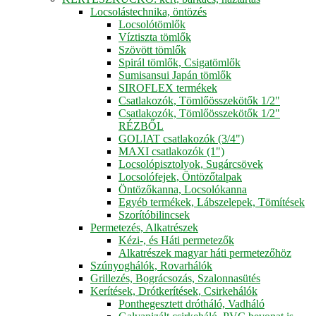
Locsolástechnika, öntözés
Locsolótömlők
Víztiszta tömlők
Szövött tömlők
Spirál tömlők, Csigatömlők
Sumisansui Japán tömlők
SIROFLEX termékek
Csatlakozók, Tömlőösszekötők 1/2"
Csatlakozók, Tömlőösszekötők 1/2"
RÉZBŐL
GOLIAT csatlakozók (3/4")
MAXI csatlakozók (1")
Locsolópisztolyok, Sugárcsövek
Locsolófejek, Öntözőtalpak
Öntözőkanna, Locsolókanna
Egyéb termékek, Lábszelepek, Tömítések
Szorítóbilincsek
Permetezés, Alkatrészek
Kézi-, és Háti permetezők
Alkatrészek magyar háti permetezőhöz
Szúnyoghálók, Rovarhálók
Grillezés, Bográcsozás, Szalonnasütés
Kerítések, Drótkerítések, Csirkehálók
Ponthegesztett drótháló, Vadháló