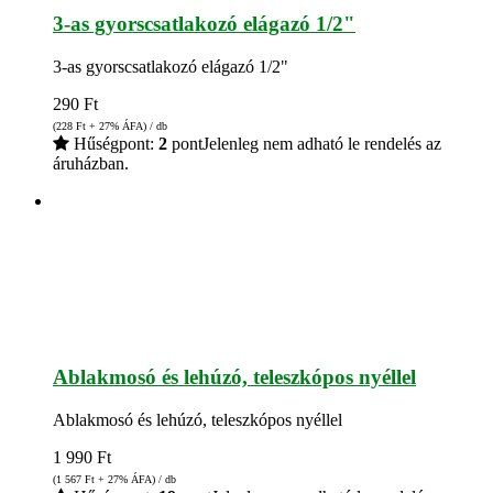
3-as gyorscsatlakozó elágazó 1/2"
3-as gyorscsatlakozó elágazó 1/2"
290
Ft
(228
Ft
+ 27% ÁFA) / db
Hűségpont:
2
pont
Jelenleg nem adható le rendelés az
áruházban.
Ablakmosó és lehúzó, teleszkópos nyéllel
Ablakmosó és lehúzó, teleszkópos nyéllel
1 990
Ft
(1 567
Ft
+ 27% ÁFA) / db