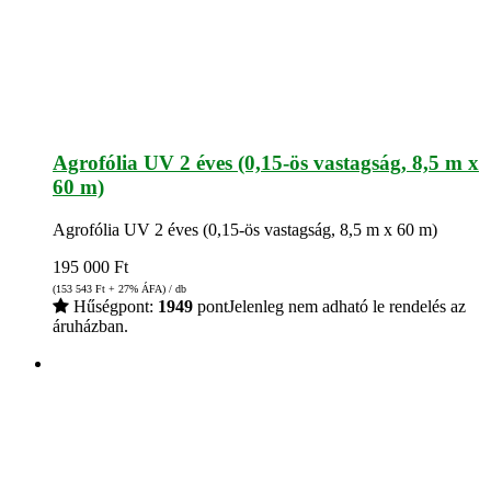
Agrofólia UV 2 éves (0,15-ös vastagság, 8,5 m x
60 m)
Agrofólia UV 2 éves (0,15-ös vastagság, 8,5 m x 60 m)
195 000
Ft
(153 543
Ft
+ 27% ÁFA) / db
Hűségpont:
1949
pont
Jelenleg nem adható le rendelés az
áruházban.