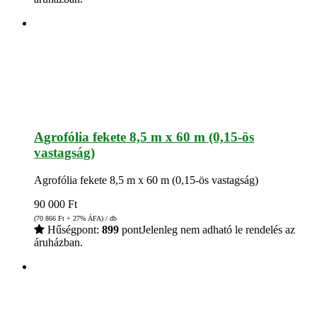
Agrofólia fekete 8,5 m x 60 m (0,15-ös
vastagság)
Agrofólia fekete 8,5 m x 60 m (0,15-ös vastagság)
90 000
Ft
(70 866
Ft
+ 27% ÁFA) / db
Hűségpont:
899
pont
Jelenleg nem adható le rendelés az
áruházban.