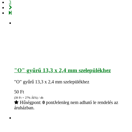
3
"O" gyűrű 13,3 x 2,4 mm szelepülékhez
"O" gyűrű 13,3 x 2,4 mm szelepülékhez
50
Ft
(39
Ft
+ 27% ÁFA) / db
Hűségpont:
0
pont
Jelenleg nem adható le rendelés az
áruházban.