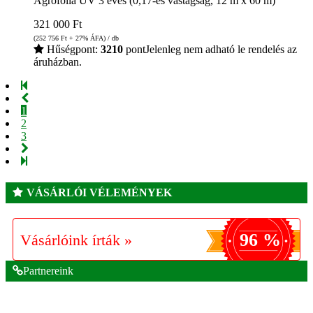
Agrofólia UV 3 éves (0,17-es vastagság, 12 m x 60 m)
321 000
Ft
(252 756
Ft
+ 27% ÁFA) / db
Hűségpont:
3210
pont
Jelenleg nem adható le rendelés az
áruházban.
1
2
3
VÁSÁRLÓI VÉLEMÉNYEK
96 %
Vásárlóink írták »
Partnereink