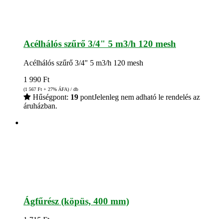
Acélhálós szűrő 3/4" 5 m3/h 120 mesh
Acélhálós szűrő 3/4" 5 m3/h 120 mesh
1 990
Ft
(1 567
Ft
+ 27% ÁFA) / db
Hűségpont:
19
pont
Jelenleg nem adható le rendelés az
áruházban.
Ágfűrész (köpüs, 400 mm)