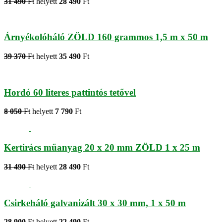
31 490
Ft
helyett
28 490
Ft
Árnyékolóháló ZÖLD 160 grammos 1,5 m x 50 m
39 370
Ft
helyett
35 490
Ft
Hordó 60 literes pattintós tetővel
8 050
Ft
helyett
7 790
Ft
Kertirács műanyag 20 x 20 mm ZÖLD 1 x 25 m
31 490
Ft
helyett
28 490
Ft
Csirkeháló galvanizált 30 x 30 mm, 1 x 50 m
28 900
Ft
helyett
22 490
Ft