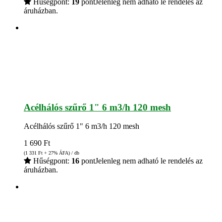
Hűségpont:
19
pont
Jelenleg nem adható le rendelés az
áruházban.
Acélhálós szűrő 1" 6 m3/h 120 mesh
Acélhálós szűrő 1" 6 m3/h 120 mesh
1 690
Ft
(1 331
Ft
+ 27% ÁFA) / db
Hűségpont:
16
pont
Jelenleg nem adható le rendelés az
áruházban.