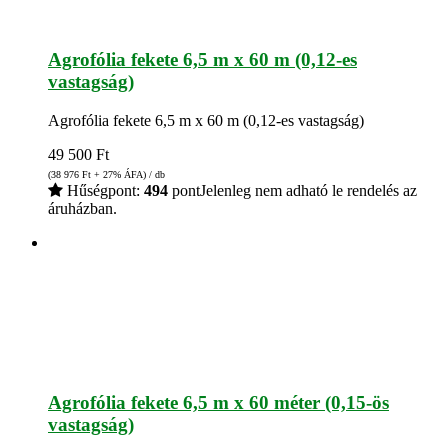
Agrofólia fekete 6,5 m x 60 m (0,12-es
vastagság)
Agrofólia fekete 6,5 m x 60 m (0,12-es vastagság)
49 500
Ft
(38 976
Ft
+ 27% ÁFA) / db
Hűségpont:
494
pont
Jelenleg nem adható le rendelés az
áruházban.
Agrofólia fekete 6,5 m x 60 méter (0,15-ös
vastagság)