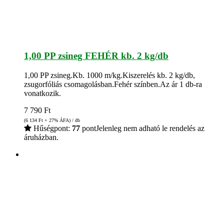
1,00 PP zsineg FEHÉR kb. 2 kg/db
1,00 PP zsineg.Kb. 1000 m/kg.Kiszerelés kb. 2 kg/db,
zsugorfóliás csomagolásban.Fehér színben.Az ár 1 db-ra
vonatkozik.
7 790
Ft
(6 134
Ft
+ 27% ÁFA) / db
Hűségpont:
77
pont
Jelenleg nem adható le rendelés az
áruházban.