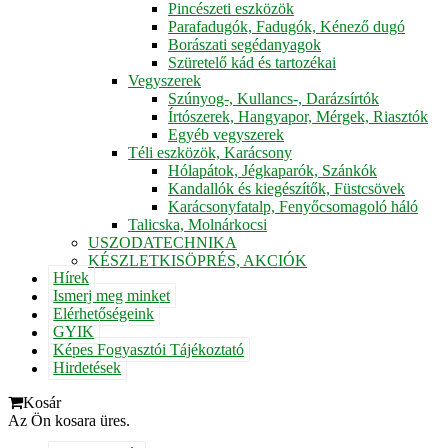
Pincészeti eszközök
Parafadugók, Fadugók, Kénező dugó
Borászati segédanyagok
Szüretelő kád és tartozékai
Vegyszerek
Szúnyog-, Kullancs-, Darázsírtók
Írtószerek, Hangyapor, Mérgek, Riasztók
Egyéb vegyszerek
Téli eszközök, Karácsony
Hólapátok, Jégkaparók, Szánkók
Kandallók és kiegészítők, Füstcsövek
Karácsonyfatalp, Fenyőcsomagoló háló
Talicska, Molnárkocsi
USZODATECHNIKA
KÉSZLETKISÖPRÉS, AKCIÓK
Hírek
Ismerj meg minket
Elérhetőségeink
GYIK
Képes Fogyasztói Tájékoztató
Hirdetések
Kosár
Az Ön kosara üres.