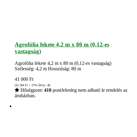
Agrofólia fekete 4,2 m x 80 m (0,12-es
vastagság)
Agrofólia fekete 4,2 m x 80 m (0,12-es vastagság)
Szélesség: 4,2 m Hosszúság: 80 m
41 000
Ft
(32 284
Ft
+ 27% ÁFA) / db
Hűségpont:
410
pont
Jelenleg nem adható le rendelés az
áruházban.