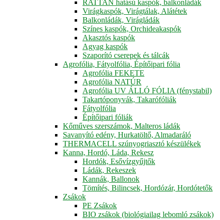
RATTAN hatású kaspók, balkonládák
Virágkaspók, Virágtálak, Alátétek
Balkonládák, Virágládák
Színes kaspók, Orchideakaspók
Akasztós kaspók
Agyag kaspók
Szaporító cserepek és tálcák
Agrofólia, Fátyolfólia, Építőipari fólia
Agrofólia FEKETE
Agrofólia NATÚR
Agrofólia UV ÁLLÓ FÓLIA (fénystabil)
Takartóponyvák, Takarófóliák
Fátyolfólia
Építőipari fóliák
Kőműves szerszámok, Malteros ládák
Savanyító edény, Hurkatöltő, Almadaráló
THERMACELL szúnyogriasztó készülékek
Kanna, Hordó, Láda, Rekesz
Hordók, Esővízgyűjtők
Ládák, Rekeszek
Kannák, Ballonok
Tömítés, Bilincsek, Hordózár, Hordótetők
Zsákok
PE Zsákok
BIO zsákok (biológiailag lebomló zsákok)