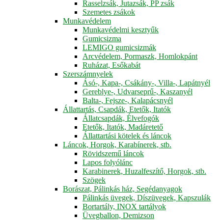
Rasselzsák, Jutazsák, PP zsák
Szemetes zsákok
Munkavédelem
Munkavédelmi kesztyűk
Gumicsizma
LEMIGO gumicsizmák
Arcvédelem, Pormaszk, Homlokpánt
Ruházat, Esőkabát
Szerszámnyelek
Ásó-, Kapa-, Csákány-, Villa-, Lapátnyél
Gereblye-, Udvarseprű-, Kaszanyél
Balta-, Fejsze-, Kalapácsnyél
Állattartás, Csapdák, Etetők, Itatók
Állatcsapdák, Élvefogók
Etetők, Itatók, Madáretető
Állattartási kötelek és láncok
Láncok, Horgok, Karabínerek, stb.
Rövidszemű láncok
Lapos folyólánc
Karabinerek, Huzalfeszítő, Horgok, stb.
Szögek
Borászat, Pálinkás ház, Segédanyagok
Pálinkás üvegek, Díszüvegek, Kapszulák
Bortartály, INOX tartályok
Üvegballon, Demizson