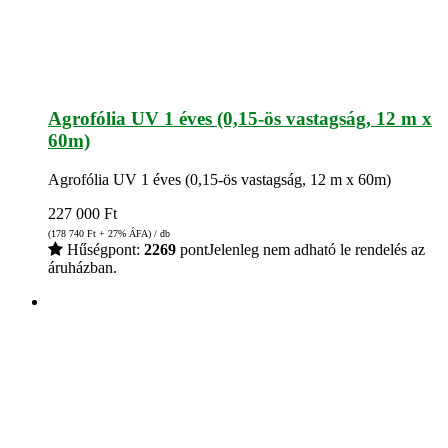
Agrofólia UV 1 éves (0,15-ös vastagság, 12 m x
60m)
Agrofólia UV 1 éves (0,15-ös vastagság, 12 m x 60m)
227 000
Ft
(178 740
Ft
+ 27% ÁFA) / db
Hűségpont:
2269
pont
Jelenleg nem adható le rendelés az
áruházban.