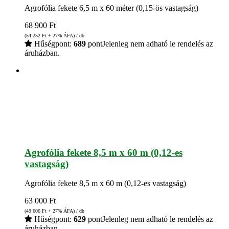
Agrofólia fekete 6,5 m x 60 méter (0,15-ös vastagság)
68 900
Ft
(54 252
Ft
+ 27% ÁFA) / db
Hűségpont:
689
pont
Jelenleg nem adható le rendelés az
áruházban.
Agrofólia fekete 8,5 m x 60 m (0,12-es
vastagság)
Agrofólia fekete 8,5 m x 60 m (0,12-es vastagság)
63 000
Ft
(49 606
Ft
+ 27% ÁFA) / db
Hűségpont:
629
pont
Jelenleg nem adható le rendelés az
áruházban.