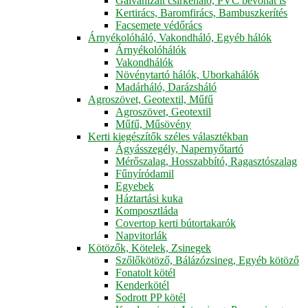
Galvanizált csirkeháló, PVC bevonat is
Kertirács, Baromfirács, Bambuszkerítés
Facsemete védőrács
Árnyékolóháló, Vakondháló, Egyéb hálók
Árnyékolóhálók
Vakondhálók
Növénytartó hálók, Uborkahálók
Madárháló, Darázsháló
Agroszövet, Geotextil, Műfű
Agroszövet, Geotextil
Műfű, Műsövény
Kerti kiegészítők széles választékban
Ágyásszegély, Napernyőtartó
Mérőszalag, Hosszabbító, Ragasztószalag
Fűnyíródamil
Egyebek
Háztartási kuka
Komposztláda
Covertop kerti bútortakarók
Napvitorlák
Kötözők, Kötelek, Zsinegek
Szőlőkötöző, Bálázózsineg, Egyéb kötöző
Fonatolt kötél
Kenderkötél
Sodrott PP kötél