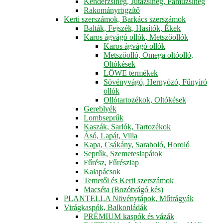
Kenderzsineg, Jutazsineg, Pamuzsineg
Rakományrögzítő
Kerti szerszámok, Barkács szerszámok
Balták, Fejszék, Hasítók, Ékek
Karos ágvágó ollók, Metszőollók
Karos ágvágó ollók
Metszőolló, Omega oltóolló,
Oltókések
LÖWE termékek
Sövényvágó, Hernyózó, Fűnyíró
ollók
Ollótartozékok, Oltókések
Gereblyék
Lombseprűk
Kaszák, Sarlók, Tartozékok
Ásó, Lapát, Villa
Kapa, Csákány, Saraboló, Horoló
Seprűk, Szemeteslapátok
Fűrész, Fűrészlap
Kalapácsok
Temetői és Kerti szerszámok
Macséta (Bozótvágó kés)
PLANTELLA Növénytápok, Műtrágyák
Virágkaspók, Balkonládák
PRÉMIUM kaspók és vázák