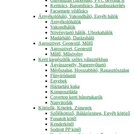
Galvanizált csirkeháló, PVC bevonat is
Kertirács, Baromfirács, Bambuszkerítés
Facsemete védőrács
Árnyékolóháló, Vakondháló, Egyéb hálók
Árnyékolóhálók
Vakondhálók
Növénytartó hálók, Uborkahálók
Madárháló, Darázsháló
Agroszövet, Geotextil, Műfű
Agroszövet, Geotextil
Műfű, Műsövény
Kerti kiegészítők széles választékban
Ágyásszegély, Napernyőtartó
Mérőszalag, Hosszabbító, Ragasztószalag
Fűnyíródamil
Egyebek
Háztartási kuka
Komposztláda
Covertop kerti bútortakarók
Napvitorlák
Kötözők, Kötelek, Zsinegek
Szőlőkötöző, Bálázózsineg, Egyéb kötöző
Fonatolt kötél
Kenderkötél
Sodrott PP kötél