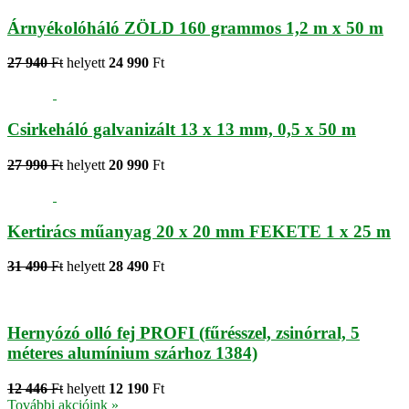
Árnyékolóháló ZÖLD 160 grammos 1,2 m x 50 m
27 940
Ft
helyett
24 990
Ft
Csirkeháló galvanizált 13 x 13 mm, 0,5 x 50 m
27 990
Ft
helyett
20 990
Ft
Kertirács műanyag 20 x 20 mm FEKETE 1 x 25 m
31 490
Ft
helyett
28 490
Ft
Hernyózó olló fej PROFI (fűrésszel, zsinórral, 5
méteres alumínium szárhoz 1384)
12 446
Ft
helyett
12 190
Ft
További akcióink »