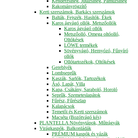
Kenderzsineg, Jutazsineg, Pamuzsineg
Rakományrögzítő
Kerti szerszámok, Barkács szerszámok
Balták, Fejszék, Hasítók, Ékek
Karos ágvágó ollók, Metszőollók
Karos ágvágó ollók
Metszőolló, Omega oltóolló,
Oltókések
LÖWE termékek
Sövényvágó, Hernyózó, Fűnyíró
ollók
Ollótartozékok, Oltókések
Gereblyék
Lombseprűk
Kaszák, Sarlók, Tartozékok
Ásó, Lapát, Villa
Kapa, Csákány, Saraboló, Horoló
Seprűk, Szemeteslapátok
Fűrész, Fűrészlap
Kalapácsok
Temetői és Kerti szerszámok
Macséta (Bozótvágó kés)
PLANTELLA Növénytápok, Műtrágyák
Virágkaspók, Balkonládák
PRÉMIUM kaspók és vázák