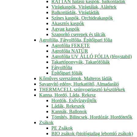
RATTAN hatású kaspók, balkonládák
Virágkaspók, Virágtálak, Alátétek
Balkonládák, Virágládák
Színes kaspók, Orchideakaspók
Akasztós kaspók
Agyag kaspók
Szaporító cserepek és tálcák
Agrofólia, Fátyolfólia, Építőipari fólia
Agrofólia FEKETE
Agrofólia NATÚR
Agrofólia UV ÁLLÓ FÓLIA (fénystabil)
Takartóponyvák, Takarófóliák
Fátyolfólia
Építőipari fóliák
Kőműves szerszámok, Malteros ládák
Savanyító edény, Hurkatöltő, Almadaráló
THERMACELL szúnyogriasztó készülékek
Kanna, Hordó, Láda, Rekesz
Hordók, Esővízgyűjtők
Ládák, Rekeszek
Kannák, Ballonok
Tömítés, Bilincsek, Hordózár, Hordótetők
Zsákok
PE Zsákok
BIO zsákok (biológiailag lebomló zsákok)