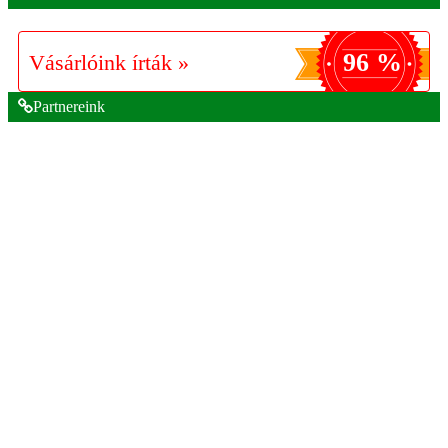
96 %
Vásárlóink írták »
Partnereink