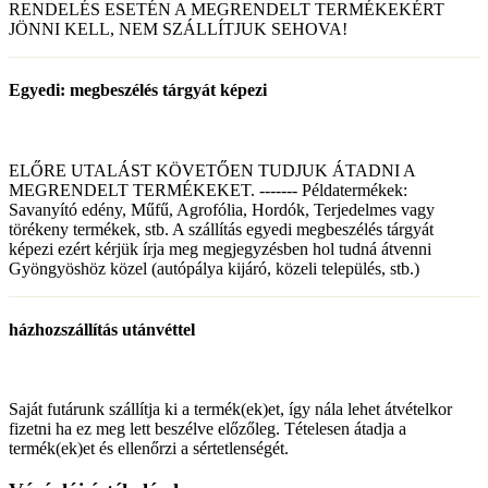
RENDELÉS ESETÉN A MEGRENDELT TERMÉKEKÉRT
JÖNNI KELL, NEM SZÁLLÍTJUK SEHOVA!
Egyedi: megbeszélés tárgyát képezi
ELŐRE UTALÁST KÖVETŐEN TUDJUK ÁTADNI A
MEGRENDELT TERMÉKEKET. ------- Példatermékek:
Savanyító edény, Műfű, Agrofólia, Hordók, Terjedelmes vagy
törékeny termékek, stb. A szállítás egyedi megbeszélés tárgyát
képezi ezért kérjük írja meg megjegyzésben hol tudná átvenni
Gyöngyöshöz közel (autópálya kijáró, közeli település, stb.)
házhozszállítás utánvéttel
Saját futárunk szállítja ki a termék(ek)et, így nála lehet átvételkor
fizetni ha ez meg lett beszélve előzőleg. Tételesen átadja a
termék(ek)et és ellenőrzi a sértetlenségét.