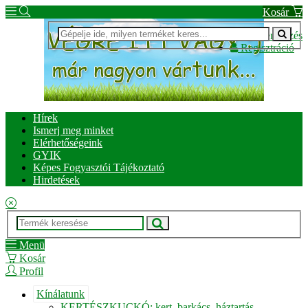
Kosár
Bejelentkezés
Regisztráció
Hírek
Ismerj meg minket
Elérhetőségeink
GYIK
Képes Fogyasztói Tájékoztató
Hirdetések
Menü
Kosár
Profil
Kínálatunk
KERTÉSZKUCKÓ: kert, barkács, háztartás