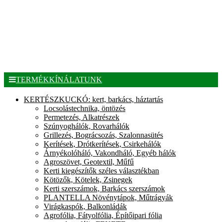
TERMÉKKÍNÁLATUNK
KERTÉSZKUCKÓ: kert, barkács, háztartás
Locsolástechnika, öntözés
Permetezés, Alkatrészek
Szúnyoghálók, Rovarhálók
Grillezés, Bográcsozás, Szalonnasütés
Kerítések, Drótkerítések, Csirkehálók
Árnyékolóháló, Vakondháló, Egyéb hálók
Agroszövet, Geotextil, Műfű
Kerti kiegészítők széles választékban
Kötözők, Kötelek, Zsinegek
Kerti szerszámok, Barkács szerszámok
PLANTELLA Növénytápok, Műtrágyák
Virágkaspók, Balkonládák
Agrofólia, Fátyolfólia, Építőipari fólia