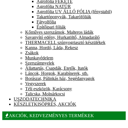
Agrofólia FEKETE
Agrofólia NATÚR
Agrofólia UV ÁLLÓ FÓLIA (fénystabil)
Takartóponyvák, Takarófóliák
Fátyolfólia
Építőipari fóliák
Kőműves szerszámok, Malteros ládák
Savanyító edény, Hurkatöltő, Almadaráló
THERMACELL szúnyogriasztó készülékek
Kanna, Hordó, Láda, Rekesz
Zsákok
Munkavédelem
Szerszámnyelek
Állattartás, Csapdák, Etetők, Itatók
Láncok, Horgok, Karabínerek, stb.
Borászat, Pálinkás ház, Segédanyagok
Vegyszerek
Téli eszközök, Karácsony
Talicska, Molnárkocsi
USZODATECHNIKA
KÉSZLETKISÖPRÉS, AKCIÓK
AKCIÓK, KEDVEZMÉNYES TERMÉKEK