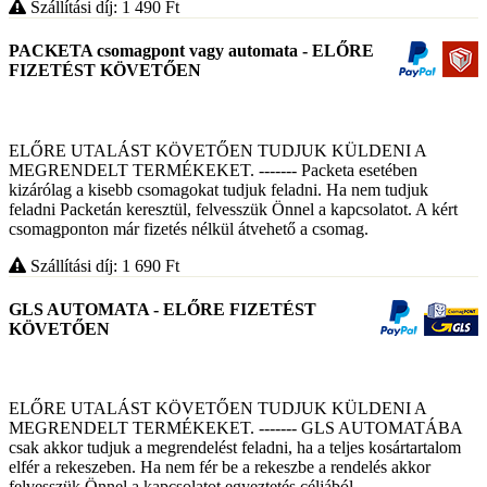
Szállítási díj: 1 490
Ft
PACKETA csomagpont vagy automata - ELŐRE
FIZETÉST KÖVETŐEN
ELŐRE UTALÁST KÖVETŐEN TUDJUK KÜLDENI A
MEGRENDELT TERMÉKEKET. ------- Packeta esetében
kizárólag a kisebb csomagokat tudjuk feladni. Ha nem tudjuk
feladni Packetán keresztül, felvesszük Önnel a kapcsolatot. A kért
csomagponton már fizetés nélkül átvehető a csomag.
Szállítási díj: 1 690
Ft
GLS AUTOMATA - ELŐRE FIZETÉST
KÖVETŐEN
ELŐRE UTALÁST KÖVETŐEN TUDJUK KÜLDENI A
MEGRENDELT TERMÉKEKET. ------- GLS AUTOMATÁBA
csak akkor tudjuk a megrendelést feladni, ha a teljes kosártartalom
elfér a rekeszeben. Ha nem fér be a rekeszbe a rendelés akkor
felvesszük Önnel a kapcsolatot egyeztetés céljából.