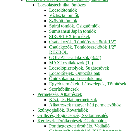
Locsolástechnika, öntözés
Locsolótömlők
Víztiszta tömlők
Szövött tömlők
Spirál tömlők, Csigatömlők
Sumisansui Japán tömlők
SIROFLEX termékek
Csatlakozók, Tömlőösszekötők 1/2"
Csatlakozók, Tömlőösszekötők 1/2"
RÉZBŐL
GOLIAT csatlakozók (3/4")
MAXI csatlakozók (1")
Locsolópisztolyok, Sugárcsövek
Locsolófejek, Öntözőtalpak
Öntözőkanna, Locsolókanna
Egyéb termékek, Lábszelepek, Tömítések
Szorítóbilincsek
Permetezés, Alkatrészek
Kézi-, és Háti permetezők
Alkatrészek magyar háti permetezőhöz
Szúnyoghálók, Rovarhálók
Grillezés, Bográcsozás, Szalonnasütés
Kerítések, Drótkerítések, Csirkehálók
Ponthegesztett drótháló, Vadháló