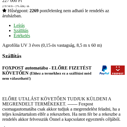
227 000
Ft
(178 740
Ft
+ 27% ÁFA) / db
Hűségpont:
2269
pont
Jelenleg nem adható le rendelés az
áruházban.
Leírás
Szállítás
Értékelés
Agrofólia UV 3 éves (0,15-ös vastagság, 8,5 m x 60 m)
Szállítás
FOXPOST automatába - ELŐRE FIZETÉST
KÖVETŐEN
(Ehhez a termékhez ez a szállítási mód
nem választható!)
ELŐRE UTALÁST KÖVETŐEN TUDJUK KÜLDENI A
MEGRENDELT TERMÉKEKET. ------- Foxpost
csomagautomatába csak akkor tudjuk a megrendelést feladni, ha a
teljes kosártartalom elfér a rekeszeben. Ha nem fér be a rekeszbe a
rendelés akkor felvesszük Önnel a kapcsolatot egyeztetés céljából.