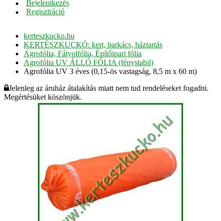
Bejelentkezés
Regisztráció
kerteszkucko.hu
KERTÉSZKUCKÓ: kert, barkács, háztartás
Agrofólia, Fátyolfólia, Építőipari fólia
Agrofólia UV ÁLLÓ FÓLIA (fénystabil)
Agrofólia UV 3 éves (0,15-ös vastagság, 8,5 m x 60 m)
Jelenleg az áruház átalakítás miatt nem tud rendeléseket fogadni.
Megértésüket köszönjük.