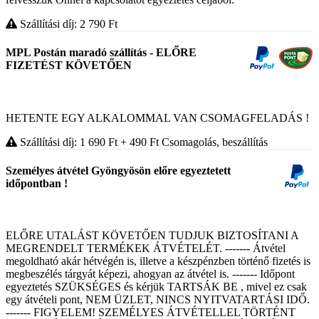
Szállítási díj: 2 790
Ft
MPL Postán maradó szállítás - ELŐRE
FIZETÉST KÖVETŐEN
HETENTE EGY ALKALOMMAL VAN CSOMAGFELADÁS !
Szállítási díj: 1 690
Ft
+ 490
Ft
Csomagolás, beszállítás
Személyes átvétel Gyöngyösön előre egyeztetett
időpontban !
ELŐRE UTALÁST KÖVETŐEN TUDJUK BIZTOSÍTANI A
MEGRENDELT TERMÉKEK ÁTVÉTELÉT. ------- Átvétel
megoldható akár hétvégén is, illetve a készpénzben történő fizetés is
megbeszélés tárgyát képezi, ahogyan az átvétel is. ------- Időpont
egyeztetés SZÜKSÉGES és kérjük TARTSÁK BE , mivel ez csak
egy átvételi pont, NEM ÜZLET, NINCS NYITVATARTÁSI IDŐ.
------- FIGYELEM! SZEMÉLYES ÁTVÉTELLEL TÖRTÉNT