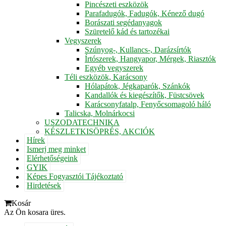
Pincészeti eszközök
Parafadugók, Fadugók, Kénező dugó
Borászati segédanyagok
Szüretelő kád és tartozékai
Vegyszerek
Szúnyog-, Kullancs-, Darázsírtók
Írtószerek, Hangyapor, Mérgek, Riasztók
Egyéb vegyszerek
Téli eszközök, Karácsony
Hólapátok, Jégkaparók, Szánkók
Kandallók és kiegészítők, Füstcsövek
Karácsonyfatalp, Fenyőcsomagoló háló
Talicska, Molnárkocsi
USZODATECHNIKA
KÉSZLETKISÖPRÉS, AKCIÓK
Hírek
Ismerj meg minket
Elérhetőségeink
GYIK
Képes Fogyasztói Tájékoztató
Hirdetések
Kosár
Az Ön kosara üres.