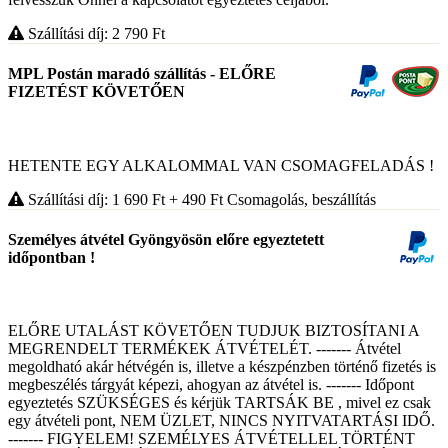
Szállítási díj: 2 790
Ft
MPL Postán maradó szállítás - ELŐRE
FIZETÉST KÖVETŐEN
HETENTE EGY ALKALOMMAL VAN CSOMAGFELADÁS !
Szállítási díj: 1 690
Ft
+ 490
Ft
Csomagolás, beszállítás
Személyes átvétel Gyöngyösön előre egyeztetett
időpontban !
ELŐRE UTALÁST KÖVETŐEN TUDJUK BIZTOSÍTANI A
MEGRENDELT TERMÉKEK ÁTVÉTELÉT. ------- Átvétel
megoldható akár hétvégén is, illetve a készpénzben történő fizetés is
megbeszélés tárgyát képezi, ahogyan az átvétel is. ------- Időpont
egyeztetés SZÜKSÉGES és kérjük TARTSÁK BE , mivel ez csak
egy átvételi pont, NEM ÜZLET, NINCS NYITVATARTÁSI IDŐ.
------- FIGYELEM! SZEMÉLYES ÁTVÉTELLEL TÖRTÉNT