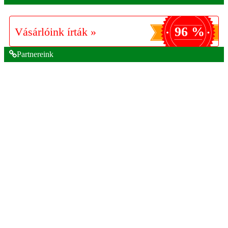
96 %
Vásárlóink írták »
Partnereink