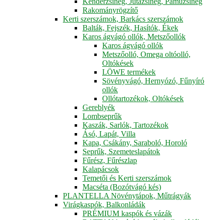
Kenderzsineg, Jutazsineg, Pamuzsineg
Rakományrögzítő
Kerti szerszámok, Barkács szerszámok
Balták, Fejszék, Hasítók, Ékek
Karos ágvágó ollók, Metszőollók
Karos ágvágó ollók
Metszőolló, Omega oltóolló,
Oltókések
LÖWE termékek
Sövényvágó, Hernyózó, Fűnyíró
ollók
Ollótartozékok, Oltókések
Gereblyék
Lombseprűk
Kaszák, Sarlók, Tartozékok
Ásó, Lapát, Villa
Kapa, Csákány, Saraboló, Horoló
Seprűk, Szemeteslapátok
Fűrész, Fűrészlap
Kalapácsok
Temetői és Kerti szerszámok
Macséta (Bozótvágó kés)
PLANTELLA Növénytápok, Műtrágyák
Virágkaspók, Balkonládák
PRÉMIUM kaspók és vázák