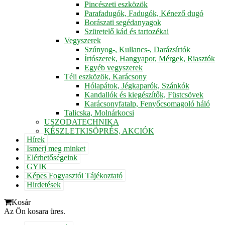
Pincészeti eszközök
Parafadugók, Fadugók, Kénező dugó
Borászati segédanyagok
Szüretelő kád és tartozékai
Vegyszerek
Szúnyog-, Kullancs-, Darázsírtók
Írtószerek, Hangyapor, Mérgek, Riasztók
Egyéb vegyszerek
Téli eszközök, Karácsony
Hólapátok, Jégkaparók, Szánkók
Kandallók és kiegészítők, Füstcsövek
Karácsonyfatalp, Fenyőcsomagoló háló
Talicska, Molnárkocsi
USZODATECHNIKA
KÉSZLETKISÖPRÉS, AKCIÓK
Hírek
Ismerj meg minket
Elérhetőségeink
GYIK
Képes Fogyasztói Tájékoztató
Hirdetések
Kosár
Az Ön kosara üres.