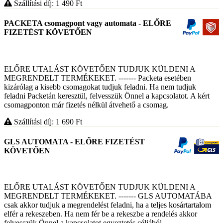
Szállítási díj: 1 490
Ft
PACKETA csomagpont vagy automata - ELŐRE
FIZETÉST KÖVETŐEN
ELŐRE UTALÁST KÖVETŐEN TUDJUK KÜLDENI A
MEGRENDELT TERMÉKEKET. ------- Packeta esetében
kizárólag a kisebb csomagokat tudjuk feladni. Ha nem tudjuk
feladni Packetán keresztül, felvesszük Önnel a kapcsolatot. A kért
csomagponton már fizetés nélkül átvehető a csomag.
Szállítási díj: 1 690
Ft
GLS AUTOMATA - ELŐRE FIZETÉST
KÖVETŐEN
ELŐRE UTALÁST KÖVETŐEN TUDJUK KÜLDENI A
MEGRENDELT TERMÉKEKET. ------- GLS AUTOMATÁBA
csak akkor tudjuk a megrendelést feladni, ha a teljes kosártartalom
elfér a rekeszeben. Ha nem fér be a rekeszbe a rendelés akkor
felvesszük Önnel a kapcsolatot egyeztetés céljából.