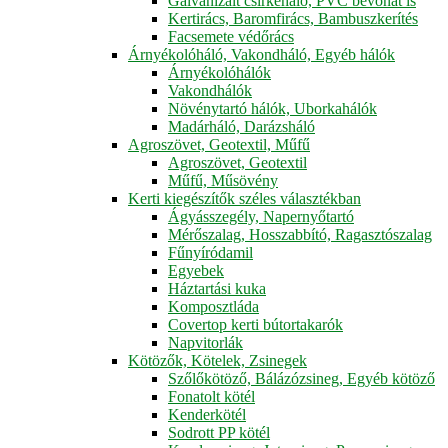
Galvanizált csirkeháló, PVC bevonat is
Kertirács, Baromfirács, Bambuszkerítés
Facsemete védőrács
Árnyékolóháló, Vakondháló, Egyéb hálók
Árnyékolóhálók
Vakondhálók
Növénytartó hálók, Uborkahálók
Madárháló, Darázsháló
Agroszövet, Geotextil, Műfű
Agroszövet, Geotextil
Műfű, Műsövény
Kerti kiegészítők széles választékban
Ágyásszegély, Napernyőtartó
Mérőszalag, Hosszabbító, Ragasztószalag
Fűnyíródamil
Egyebek
Háztartási kuka
Komposztláda
Covertop kerti bútortakarók
Napvitorlák
Kötözők, Kötelek, Zsinegek
Szőlőkötöző, Bálázózsineg, Egyéb kötöző
Fonatolt kötél
Kenderkötél
Sodrott PP kötél