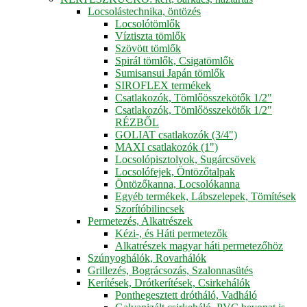
Locsolástechnika, öntözés
Locsolótömlők
Víztiszta tömlők
Szövött tömlők
Spirál tömlők, Csigatömlők
Sumisansui Japán tömlők
SIROFLEX termékek
Csatlakozók, Tömlőösszekötők 1/2"
Csatlakozók, Tömlőösszekötők 1/2"
RÉZBŐL
GOLIAT csatlakozók (3/4")
MAXI csatlakozók (1")
Locsolópisztolyok, Sugárcsövek
Locsolófejek, Öntözőtalpak
Öntözőkanna, Locsolókanna
Egyéb termékek, Lábszelepek, Tömítések
Szorítóbilincsek
Permetezés, Alkatrészek
Kézi-, és Háti permetezők
Alkatrészek magyar háti permetezőhöz
Szúnyoghálók, Rovarhálók
Grillezés, Bográcsozás, Szalonnasütés
Kerítések, Drótkerítések, Csirkehálók
Ponthegesztett drótháló, Vadháló