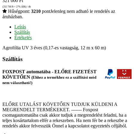
321 000
Ft
(252 756
Ft
+ 27% ÁFA) / db
Hűségpont:
3210
pont
Jelenleg nem adható le rendelés az
áruházban.
Leírás
Szállítás
Értékelés
Agrofólia UV 3 éves (0,17-es vastagság, 12 m x 60 m)
Szállítás
FOXPOST automatába - ELŐRE FIZETÉST
KÖVETŐEN
(Ehhez a termékhez ez a szállítási mód
nem választható!)
ELŐRE UTALÁST KÖVETŐEN TUDJUK KÜLDENI A
MEGRENDELT TERMÉKEKET. ------- Foxpost
csomagautomatába csak akkor tudjuk a megrendelést feladni, ha a
teljes kosártartalom elfér a rekeszeben. Ha nem fér be a rekeszbe a
rendelés akkor felvesszük Önnel a kapcsolatot egyeztetés céljából.