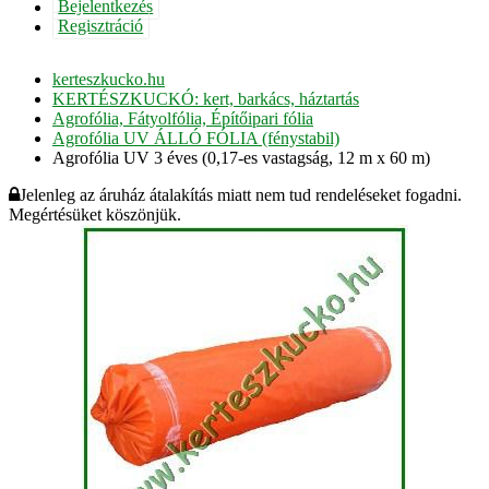
Bejelentkezés
Regisztráció
kerteszkucko.hu
KERTÉSZKUCKÓ: kert, barkács, háztartás
Agrofólia, Fátyolfólia, Építőipari fólia
Agrofólia UV ÁLLÓ FÓLIA (fénystabil)
Agrofólia UV 3 éves (0,17-es vastagság, 12 m x 60 m)
Jelenleg az áruház átalakítás miatt nem tud rendeléseket fogadni.
Megértésüket köszönjük.