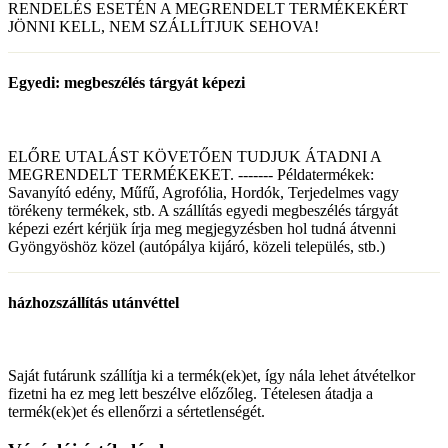
RENDELÉS ESETÉN A MEGRENDELT TERMÉKEKÉRT
JÖNNI KELL, NEM SZÁLLÍTJUK SEHOVA!
Egyedi: megbeszélés tárgyát képezi
ELŐRE UTALÁST KÖVETŐEN TUDJUK ÁTADNI A
MEGRENDELT TERMÉKEKET. ------- Példatermékek:
Savanyító edény, Műfű, Agrofólia, Hordók, Terjedelmes vagy
törékeny termékek, stb. A szállítás egyedi megbeszélés tárgyát
képezi ezért kérjük írja meg megjegyzésben hol tudná átvenni
Gyöngyöshöz közel (autópálya kijáró, közeli település, stb.)
házhozszállítás utánvéttel
Saját futárunk szállítja ki a termék(ek)et, így nála lehet átvételkor
fizetni ha ez meg lett beszélve előzőleg. Tételesen átadja a
termék(ek)et és ellenőrzi a sértetlenségét.