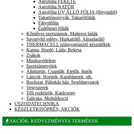
Agrofólia FEKETE
Agrofólia NATÚR
Agrofólia UV ÁLLÓ FÓLIA (fénystabil)
Takartóponyvák, Takarófóliák
Fátyolfólia
Építőipari fóliák
Kőműves szerszámok, Malteros ládák
Savanyító edény, Hurkatöltő, Almadaráló
THERMACELL szúnyogriasztó készülékek
Kanna, Hordó, Láda, Rekesz
Zsákok
Munkavédelem
Szerszámnyelek
Állattartás, Csapdák, Etetők, Itatók
Láncok, Horgok, Karabínerek, stb.
Borászat, Pálinkás ház, Segédanyagok
Vegyszerek
Téli eszközök, Karácsony
Talicska, Molnárkocsi
USZODATECHNIKA
KÉSZLETKISÖPRÉS, AKCIÓK
AKCIÓK, KEDVEZMÉNYES TERMÉKEK