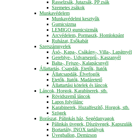
Rasselzsák, Jutazsák, PP zsák
Szemetes zsákok
Munkavédelem
Munkavédelmi kesztyűk
Gumicsizma
LEMIGO gumicsizmák
Arcvédelem, Pormaszk, Homlokpánt
Ruházat, Esőkabát
Szerszámnyelek
Ásó-, Kapa-, Csákány-, Villa-, Lapátnyél
Gereblye-, Udvarseprű-, Kaszanyél
Balta-, Fejsze-, Kalapácsnyél
Állattartás, Csapdák, Etetők, Itatók
Állatcsapdák, Élvefogók
Etetők, Itatók, Madáretető
Állattartási kötelek és láncok
Láncok, Horgok, Karabínerek, stb.
Rövidszemű láncok
Lapos folyólánc
Karabinerek, Huzalfeszítő, Horgok, stb.
Szögek
Borászat, Pálinkás ház, Segédanyagok
Pálinkás üvegek, Díszüvegek, Kapszulák
Bortartály, INOX tartályok
Üvegballon, Demizson