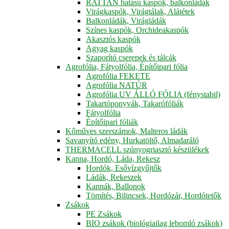
RATTAN hatású kaspók, balkonládák
Virágkaspók, Virágtálak, Alátétek
Balkonládák, Virágládák
Színes kaspók, Orchideakaspók
Akasztós kaspók
Agyag kaspók
Szaporító cserepek és tálcák
Agrofólia, Fátyolfólia, Építőipari fólia
Agrofólia FEKETE
Agrofólia NATÚR
Agrofólia UV ÁLLÓ FÓLIA (fénystabil)
Takartóponyvák, Takarófóliák
Fátyolfólia
Építőipari fóliák
Kőműves szerszámok, Malteros ládák
Savanyító edény, Hurkatöltő, Almadaráló
THERMACELL szúnyogriasztó készülékek
Kanna, Hordó, Láda, Rekesz
Hordók, Esővízgyűjtők
Ládák, Rekeszek
Kannák, Ballonok
Tömítés, Bilincsek, Hordózár, Hordótetők
Zsákok
PE Zsákok
BIO zsákok (biológiailag lebomló zsákok)