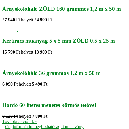
Árnyékolóháló ZÖLD 160 grammos 1,2 m x 50 m
27 940
Ft
helyett
24 990
Ft
Kertirács műanyag 5 x 5 mm ZÖLD 0,5 x 25 m
15 790
Ft
helyett
13 900
Ft
Árnyékolóháló 36 grammos 1,2 m x 50 m
6 090
Ft
helyett
5 490
Ft
Hordó 60 literes menetes körmös tetővel
8 128
Ft
helyett
7 890
Ft
További akcióink »
Ceginformáció megbizhatósági tanusitvány