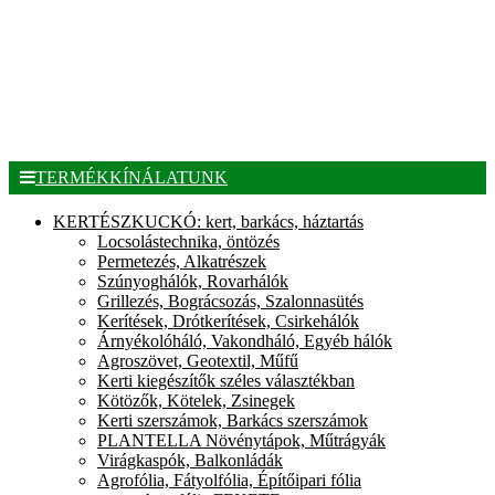
TERMÉKKÍNÁLATUNK
KERTÉSZKUCKÓ: kert, barkács, háztartás
Locsolástechnika, öntözés
Permetezés, Alkatrészek
Szúnyoghálók, Rovarhálók
Grillezés, Bográcsozás, Szalonnasütés
Kerítések, Drótkerítések, Csirkehálók
Árnyékolóháló, Vakondháló, Egyéb hálók
Agroszövet, Geotextil, Műfű
Kerti kiegészítők széles választékban
Kötözők, Kötelek, Zsinegek
Kerti szerszámok, Barkács szerszámok
PLANTELLA Növénytápok, Műtrágyák
Virágkaspók, Balkonládák
Agrofólia, Fátyolfólia, Építőipari fólia