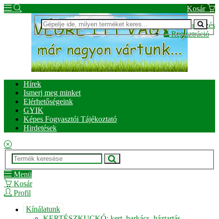
Kosár
Bejelentkezés
Regisztráció
Hírek
Ismerj meg minket
Elérhetőségeink
GYIK
Képes Fogyasztói Tájékoztató
Hirdetések
Menü
Kosár
Profil
Kínálatunk
KERTÉSZKUCKÓ: kert, barkács, háztartás