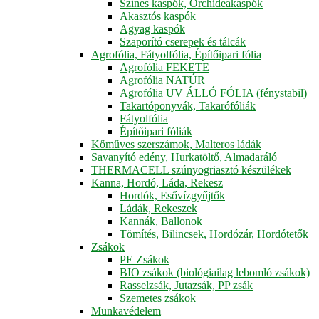
Színes kaspók, Orchideakaspók
Akasztós kaspók
Agyag kaspók
Szaporító cserepek és tálcák
Agrofólia, Fátyolfólia, Építőipari fólia
Agrofólia FEKETE
Agrofólia NATÚR
Agrofólia UV ÁLLÓ FÓLIA (fénystabil)
Takartóponyvák, Takarófóliák
Fátyolfólia
Építőipari fóliák
Kőműves szerszámok, Malteros ládák
Savanyító edény, Hurkatöltő, Almadaráló
THERMACELL szúnyogriasztó készülékek
Kanna, Hordó, Láda, Rekesz
Hordók, Esővízgyűjtők
Ládák, Rekeszek
Kannák, Ballonok
Tömítés, Bilincsek, Hordózár, Hordótetők
Zsákok
PE Zsákok
BIO zsákok (biológiailag lebomló zsákok)
Rasselzsák, Jutazsák, PP zsák
Szemetes zsákok
Munkavédelem