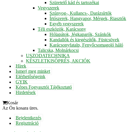
Szüretelő kád és tartozékai
Vegyszerek
Szúnyog-, Kullancs-, Darázsírtók
Írtószerek, Hangyapor, Mérgek, Riasztók
Egyéb vegyszerek
Téli eszközök, Karácsony
Hólapátok, Jégkaparók, Szánkók
Kandallók és kiegészítők, Füstcsövek
Karácsonyfatalp, Fenyőcsomagoló háló
Talicska, Molnárkocsi
USZODATECHNIKA
KÉSZLETKISÖPRÉS, AKCIÓK
Hírek
Ismerj meg minket
Elérhetőségeink
GYIK
Képes Fogyasztói Tájékoztató
Hirdetések
Kosár
Az Ön kosara üres.
Bejelentkezés
Regisztráció