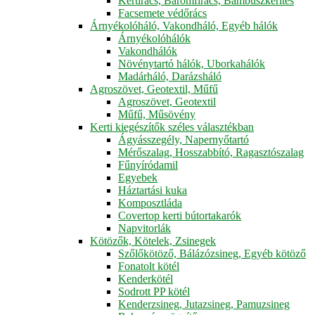
Kertirács, Baromfirács, Bambuszkerítés
Facsemete védőrács
Árnyékolóháló, Vakondháló, Egyéb hálók
Árnyékolóhálók
Vakondhálók
Növénytartó hálók, Uborkahálók
Madárháló, Darázsháló
Agroszövet, Geotextil, Műfű
Agroszövet, Geotextil
Műfű, Műsövény
Kerti kiegészítők széles választékban
Ágyásszegély, Napernyőtartó
Mérőszalag, Hosszabbító, Ragasztószalag
Fűnyíródamil
Egyebek
Háztartási kuka
Komposztláda
Covertop kerti bútortakarók
Napvitorlák
Kötözők, Kötelek, Zsinegek
Szőlőkötöző, Bálázózsineg, Egyéb kötöző
Fonatolt kötél
Kenderkötél
Sodrott PP kötél
Kenderzsineg, Jutazsineg, Pamuzsineg