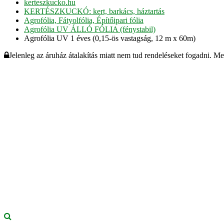
kerteszkucko.hu
KERTÉSZKUCKÓ: kert, barkács, háztartás
Agrofólia, Fátyolfólia, Építőipari fólia
Agrofólia UV ÁLLÓ FÓLIA (fénystabil)
Agrofólia UV 1 éves (0,15-ös vastagság, 12 m x 60m)
Jelenleg az áruház átalakítás miatt nem tud rendeléseket fogadni. M