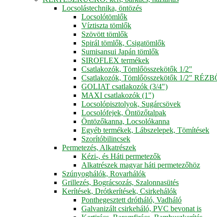
Locsolástechnika, öntözés
Locsolótömlők
Víztiszta tömlők
Szövött tömlők
Spirál tömlők, Csigatömlők
Sumisansui Japán tömlők
SIROFLEX termékek
Csatlakozók, Tömlőösszekötők 1/2"
Csatlakozók, Tömlőösszekötők 1/2" RÉZ
GOLIAT csatlakozók (3/4")
MAXI csatlakozók (1")
Locsolópisztolyok, Sugárcsövek
Locsolófejek, Öntözőtalpak
Öntözőkanna, Locsolókanna
Egyéb termékek, Lábszelepek, Tömítések
Szorítóbilincsek
Permetezés, Alkatrészek
Kézi-, és Háti permetezők
Alkatrészek magyar háti permetezőhöz
Szúnyoghálók, Rovarhálók
Grillezés, Bográcsozás, Szalonnasütés
Kerítések, Drótkerítések, Csirkehálók
Ponthegesztett drótháló, Vadháló
Galvanizált csirkeháló, PVC bevonat is