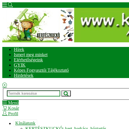
Hírek
Ismerj meg minket
Elérhetőségeink
GYIK
Képes Fogyasztói Tájékoztató
Hirdetések
Menü
Kosár
Profil
Kínálatunk
KERTÉSZKUCKÓ: kert, barkács, háztartás