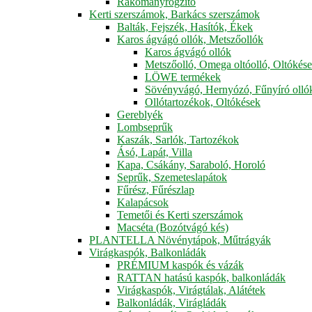
Rakományrögzítő
Kerti szerszámok, Barkács szerszámok
Balták, Fejszék, Hasítók, Ékek
Karos ágvágó ollók, Metszőollók
Karos ágvágó ollók
Metszőolló, Omega oltóolló, Oltókés
LÖWE termékek
Sövényvágó, Hernyózó, Fűnyíró olló
Ollótartozékok, Oltókések
Gereblyék
Lombseprűk
Kaszák, Sarlók, Tartozékok
Ásó, Lapát, Villa
Kapa, Csákány, Saraboló, Horoló
Seprűk, Szemeteslapátok
Fűrész, Fűrészlap
Kalapácsok
Temetői és Kerti szerszámok
Macséta (Bozótvágó kés)
PLANTELLA Növénytápok, Műtrágyák
Virágkaspók, Balkonládák
PRÉMIUM kaspók és vázák
RATTAN hatású kaspók, balkonládák
Virágkaspók, Virágtálak, Alátétek
Balkonládák, Virágládák