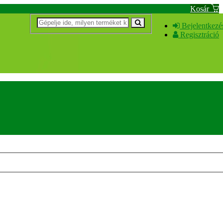
Kosár
Bejelentkezé
Regisztráció