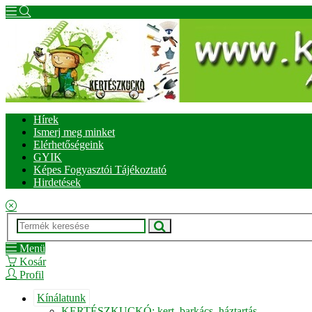
Hírek
Ismerj meg minket
Elérhetőségeink
GYIK
Képes Fogyasztói Tájékoztató
Hirdetések
Menü
Kosár
Profil
Kínálatunk
KERTÉSZKUCKÓ: kert, barkács, háztartás