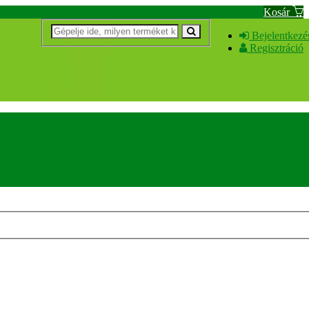
Kosár
Bejelentkezé
Regisztráció