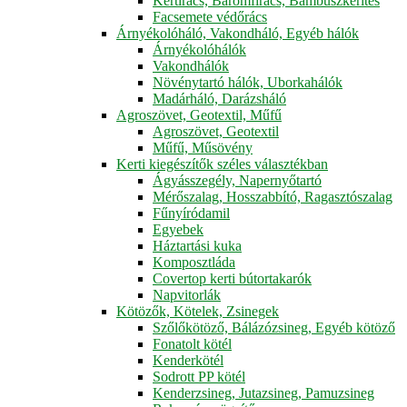
Kertirács, Baromfirács, Bambuszkerítés
Facsemete védőrács
Árnyékolóháló, Vakondháló, Egyéb hálók
Árnyékolóhálók
Vakondhálók
Növénytartó hálók, Uborkahálók
Madárháló, Darázsháló
Agroszövet, Geotextil, Műfű
Agroszövet, Geotextil
Műfű, Műsövény
Kerti kiegészítők széles választékban
Ágyásszegély, Napernyőtartó
Mérőszalag, Hosszabbító, Ragasztószalag
Fűnyíródamil
Egyebek
Háztartási kuka
Komposztláda
Covertop kerti bútortakarók
Napvitorlák
Kötözők, Kötelek, Zsinegek
Szőlőkötöző, Bálázózsineg, Egyéb kötöző
Fonatolt kötél
Kenderkötél
Sodrott PP kötél
Kenderzsineg, Jutazsineg, Pamuzsineg