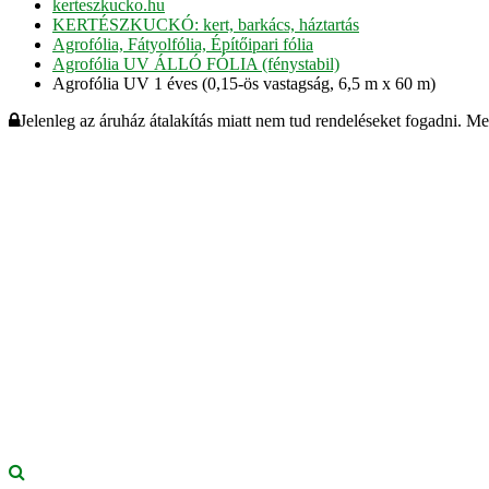
kerteszkucko.hu
KERTÉSZKUCKÓ: kert, barkács, háztartás
Agrofólia, Fátyolfólia, Építőipari fólia
Agrofólia UV ÁLLÓ FÓLIA (fénystabil)
Agrofólia UV 1 éves (0,15-ös vastagság, 6,5 m x 60 m)
Jelenleg az áruház átalakítás miatt nem tud rendeléseket fogadni. M