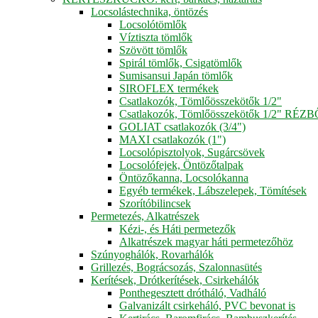
Locsolástechnika, öntözés
Locsolótömlők
Víztiszta tömlők
Szövött tömlők
Spirál tömlők, Csigatömlők
Sumisansui Japán tömlők
SIROFLEX termékek
Csatlakozók, Tömlőösszekötők 1/2"
Csatlakozók, Tömlőösszekötők 1/2" RÉZ
GOLIAT csatlakozók (3/4")
MAXI csatlakozók (1")
Locsolópisztolyok, Sugárcsövek
Locsolófejek, Öntözőtalpak
Öntözőkanna, Locsolókanna
Egyéb termékek, Lábszelepek, Tömítések
Szorítóbilincsek
Permetezés, Alkatrészek
Kézi-, és Háti permetezők
Alkatrészek magyar háti permetezőhöz
Szúnyoghálók, Rovarhálók
Grillezés, Bográcsozás, Szalonnasütés
Kerítések, Drótkerítések, Csirkehálók
Ponthegesztett drótháló, Vadháló
Galvanizált csirkeháló, PVC bevonat is