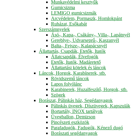
Munkavédelmi kesztyűk
Gumicsizma
LEMIGO gumicsizmák
Arcvédelem, Pormaszk, Homlokpánt
Ruházat, Esőkabát
Szerszámnyelek
Ásó-, Kapa-, Csákány-, Villa-, Lapátnyél
Gereblye-, Udvarseprű-, Kaszanyél
Balta-, Fejsze-, Kalapácsnyél
Állattartás, Csapdák, Etetők, Itatók
Állatcsapdák, Élvefogók
Etetők, Itatók, Madáretető
Állattartási kötelek és láncok
Láncok, Horgok, Karabínerek, stb.
Rövidszemű láncok
Lapos folyólánc
Karabinerek, Huzalfeszítő, Horgok, stb.
Szögek
Borászat, Pálinkás ház, Segédanyagok
Pálinkás üvegek, Díszüvegek, Kapszulák
Bortartály, INOX tartályok
Üvegballon, Demizson
Pincészeti eszközök
Parafadugók, Fadugók, Kénező dugó
Borászati segédanyagok