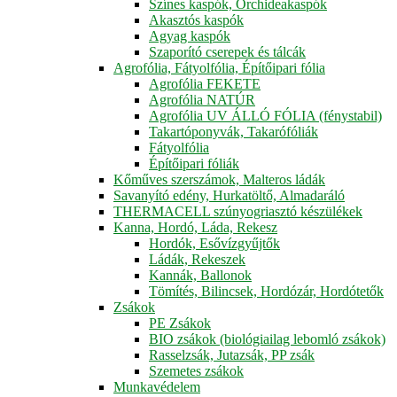
Színes kaspók, Orchideakaspók
Akasztós kaspók
Agyag kaspók
Szaporító cserepek és tálcák
Agrofólia, Fátyolfólia, Építőipari fólia
Agrofólia FEKETE
Agrofólia NATÚR
Agrofólia UV ÁLLÓ FÓLIA (fénystabil)
Takartóponyvák, Takarófóliák
Fátyolfólia
Építőipari fóliák
Kőműves szerszámok, Malteros ládák
Savanyító edény, Hurkatöltő, Almadaráló
THERMACELL szúnyogriasztó készülékek
Kanna, Hordó, Láda, Rekesz
Hordók, Esővízgyűjtők
Ládák, Rekeszek
Kannák, Ballonok
Tömítés, Bilincsek, Hordózár, Hordótetők
Zsákok
PE Zsákok
BIO zsákok (biológiailag lebomló zsákok)
Rasselzsák, Jutazsák, PP zsák
Szemetes zsákok
Munkavédelem