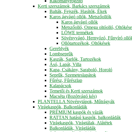
Rakományrögzítő
Kerti szerszámok, Barkács szerszámok
Balták, Fejszék, Hasítók, Ékek
Karos ágvágó ollók, Metszőollók
Karos ágvágó ollók
Metszőolló, Omega oltóolló, Oltókés
LÖWE termékek
Sövényvágó, Hernyózó, Fűnyíró olló
Ollótartozékok, Oltókések
Gereblyék
Lombseprűk
Kaszák, Sarlók, Tartozékok
Ásó, Lapát, Villa
Kapa, Csákány, Saraboló, Horoló
Seprűk, Szemeteslapátok
Fűrész, Fűrészlap
Kalapácsok
Temetői és Kerti szerszámok
Macséta (Bozótvágó kés)
PLANTELLA Növénytápok, Műtrágyák
Virágkaspók, Balkonládák
PRÉMIUM kaspók és vázák
RATTAN hatású kaspók, balkonládák
Virágkaspók, Virágtálak, Alátétek
Balkonládák, Virágládák