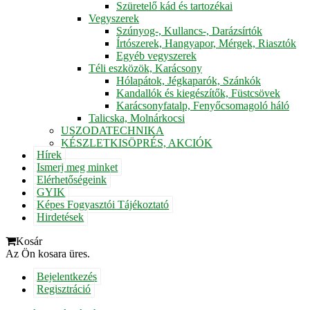
Szüretelő kád és tartozékai
Vegyszerek
Szúnyog-, Kullancs-, Darázsírtók
Írtószerek, Hangyapor, Mérgek, Riasztók
Egyéb vegyszerek
Téli eszközök, Karácsony
Hólapátok, Jégkaparók, Szánkók
Kandallók és kiegészítők, Füstcsövek
Karácsonyfatalp, Fenyőcsomagoló háló
Talicska, Molnárkocsi
USZODATECHNIKA
KÉSZLETKISÖPRÉS, AKCIÓK
Hírek
Ismerj meg minket
Elérhetőségeink
GYIK
Képes Fogyasztói Tájékoztató
Hirdetések
Kosár
Az Ön kosara üres.
Bejelentkezés
Regisztráció