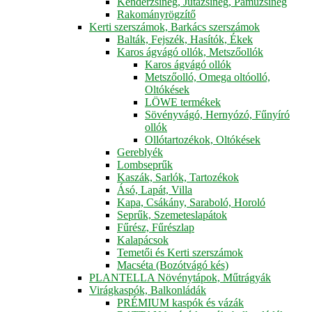
Kenderzsineg, Jutazsineg, Pamuzsineg
Rakományrögzítő
Kerti szerszámok, Barkács szerszámok
Balták, Fejszék, Hasítók, Ékek
Karos ágvágó ollók, Metszőollók
Karos ágvágó ollók
Metszőolló, Omega oltóolló,
Oltókések
LÖWE termékek
Sövényvágó, Hernyózó, Fűnyíró
ollók
Ollótartozékok, Oltókések
Gereblyék
Lombseprűk
Kaszák, Sarlók, Tartozékok
Ásó, Lapát, Villa
Kapa, Csákány, Saraboló, Horoló
Seprűk, Szemeteslapátok
Fűrész, Fűrészlap
Kalapácsok
Temetői és Kerti szerszámok
Macséta (Bozótvágó kés)
PLANTELLA Növénytápok, Műtrágyák
Virágkaspók, Balkonládák
PRÉMIUM kaspók és vázák