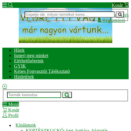
Kosár
Bejelentkezés
Regisztráció
Hírek
Ismerj meg minket
Elérhetőségeink
GYIK
Képes Fogyasztói Tájékoztató
Hirdetések
Menü
Kosár
Profil
Kínálatunk
KERTÉSZKUCKÓ: kert, barkács, háztartás