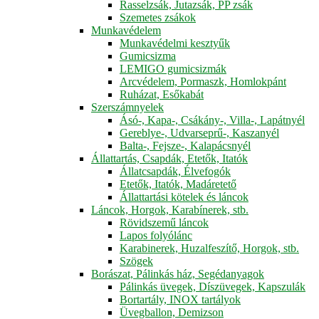
Rasselzsák, Jutazsák, PP zsák
Szemetes zsákok
Munkavédelem
Munkavédelmi kesztyűk
Gumicsizma
LEMIGO gumicsizmák
Arcvédelem, Pormaszk, Homlokpánt
Ruházat, Esőkabát
Szerszámnyelek
Ásó-, Kapa-, Csákány-, Villa-, Lapátnyél
Gereblye-, Udvarseprű-, Kaszanyél
Balta-, Fejsze-, Kalapácsnyél
Állattartás, Csapdák, Etetők, Itatók
Állatcsapdák, Élvefogók
Etetők, Itatók, Madáretető
Állattartási kötelek és láncok
Láncok, Horgok, Karabínerek, stb.
Rövidszemű láncok
Lapos folyólánc
Karabinerek, Huzalfeszítő, Horgok, stb.
Szögek
Borászat, Pálinkás ház, Segédanyagok
Pálinkás üvegek, Díszüvegek, Kapszulák
Bortartály, INOX tartályok
Üvegballon, Demizson