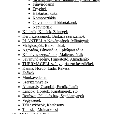
Fűnyíródamil
Egyebek
Háztartási kuka
Komposztláda
Covertop kerti bútortakarók
Napvitorlák
Kötözők, Kötelek, Zsinegek
Kerti szerszámok, Barkács szerszámok
PLANTELLA Növénytápok, Műtrágyák
Virágkaspók, Balkonládák
Agrofólia, Fátyolfólia, Építőipari fólia
Kőműves szerszámok, Malteros ládák
Savanyító edény, Hurkatöltő, Almadaráló
THERMACELL szúnyogriasztó készülékek
Kanna, Hordó, Láda, Rekesz
Zsákok
Munkavédelem
Szerszámnyelek
Állattartás, Csapdák, Etetők, Itatók
Láncok, Horgok, Karabínerek, stb.
Borászat, Pálinkás ház, Segédanyagok
Vegyszerek
Téli eszközök, Karácsony
Talicska, Molnárkocsi