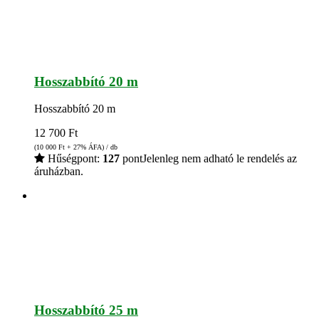
Hosszabbító 20 m
Hosszabbító 20 m
12 700
Ft
(10 000
Ft
+ 27% ÁFA) / db
Hűségpont:
127
pont
Jelenleg nem adható le rendelés az
áruházban.
Hosszabbító 25 m