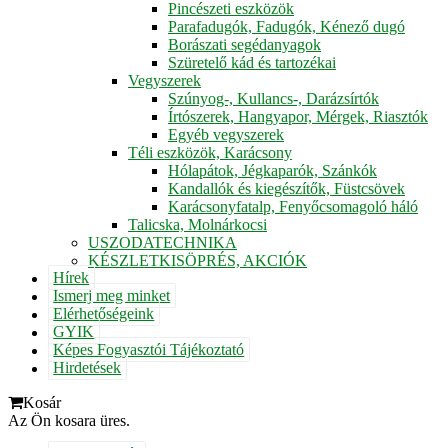
Pincészeti eszközök
Parafadugók, Fadugók, Kénező dugó
Borászati segédanyagok
Szüretelő kád és tartozékai
Vegyszerek
Szúnyog-, Kullancs-, Darázsírtók
Írtószerek, Hangyapor, Mérgek, Riasztók
Egyéb vegyszerek
Téli eszközök, Karácsony
Hólapátok, Jégkaparók, Szánkók
Kandallók és kiegészítők, Füstcsövek
Karácsonyfatalp, Fenyőcsomagoló háló
Talicska, Molnárkocsi
USZODATECHNIKA
KÉSZLETKISÖPRÉS, AKCIÓK
Hírek
Ismerj meg minket
Elérhetőségeink
GYIK
Képes Fogyasztói Tájékoztató
Hirdetések
Kosár
Az Ön kosara üres.