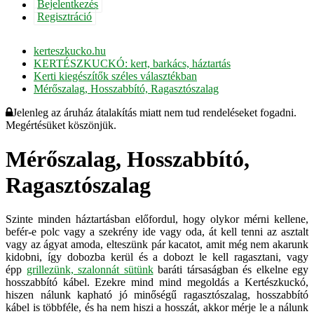
Bejelentkezés
Regisztráció
kerteszkucko.hu
KERTÉSZKUCKÓ: kert, barkács, háztartás
Kerti kiegészítők széles választékban
Mérőszalag, Hosszabbító, Ragasztószalag
Jelenleg az áruház átalakítás miatt nem tud rendeléseket fogadni.
Megértésüket köszönjük.
Mérőszalag, Hosszabbító,
Ragasztószalag
Szinte minden háztartásban előfordul, hogy olykor mérni kellene,
befér-e polc vagy a szekrény ide vagy oda, át kell tenni az asztalt
vagy az ágyat amoda, elteszünk pár kacatot, amit még nem akarunk
kidobni, így dobozba kerül és a dobozt le kell ragasztani, vagy
épp
grillezünk, szalonnát sütünk
baráti társaságban és elkelne egy
hosszabbító kábel. Ezekre mind mind megoldás a Kertészkuckó,
hiszen nálunk kapható jó minőségű ragasztószalag, hosszabbító
kábel is többféle, és ha nem hiszi a hosszát, akkor mérje le a nálunk