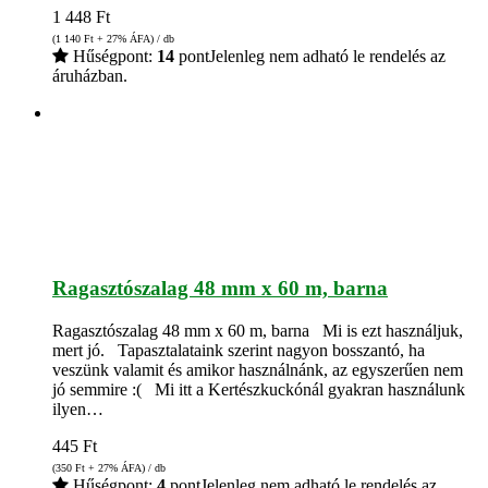
1 448
Ft
(1 140
Ft
+ 27% ÁFA) / db
Hűségpont:
14
pont
Jelenleg nem adható le rendelés az
áruházban.
Ragasztószalag 48 mm x 60 m, barna
Ragasztószalag 48 mm x 60 m, barna Mi is ezt használjuk,
mert jó. Tapasztalataink szerint nagyon bosszantó, ha
veszünk valamit és amikor használnánk, az egyszerűen nem
jó semmire :( Mi itt a Kertészkuckónál gyakran használunk
ilyen…
445
Ft
(350
Ft
+ 27% ÁFA) / db
Hűségpont:
4
pont
Jelenleg nem adható le rendelés az