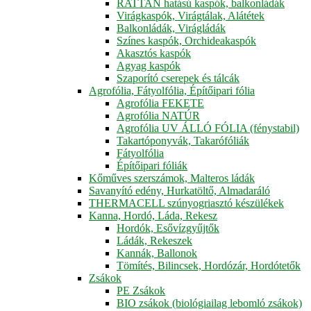
RATTAN hatású kaspók, balkonládák
Virágkaspók, Virágtálak, Alátétek
Balkonládák, Virágládák
Színes kaspók, Orchideakaspók
Akasztós kaspók
Agyag kaspók
Szaporító cserepek és tálcák
Agrofólia, Fátyolfólia, Építőipari fólia
Agrofólia FEKETE
Agrofólia NATÚR
Agrofólia UV ÁLLÓ FÓLIA (fénystabil)
Takartóponyvák, Takarófóliák
Fátyolfólia
Építőipari fóliák
Kőműves szerszámok, Malteros ládák
Savanyító edény, Hurkatöltő, Almadaráló
THERMACELL szúnyogriasztó készülékek
Kanna, Hordó, Láda, Rekesz
Hordók, Esővízgyűjtők
Ládák, Rekeszek
Kannák, Ballonok
Tömítés, Bilincsek, Hordózár, Hordótetők
Zsákok
PE Zsákok
BIO zsákok (biológiailag lebomló zsákok)