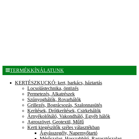
TERMÉKKÍNÁLATUNK
KERTÉSZKUCKÓ: kert, barkács, háztartás
Locsolástechnika, öntözés
Permetezés, Alkatrészek
Szúnyoghálók, Rovarhálók
Grillezés, Bográcsozás, Szalonnasütés
Kerítések, Drótkerítések, Csirkehálók
Árnyékolóháló, Vakondháló, Egyéb hálók
Agroszövet, Geotextil, Műfű
Kerti kiegészítők széles választékban
Ágyásszegély, Napernyőtartó
Mérőszalag, Hosszabbító, Ragasztószalag