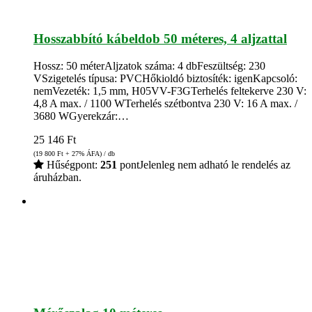
Hosszabbító kábeldob 50 méteres, 4 aljzattal
Hossz: 50 méterAljzatok száma: 4 dbFeszültség: 230
VSzigetelés típusa: PVCHőkioldó biztosíték: igenKapcsoló:
nemVezeték: 1,5 mm, H05VV-F3GTerhelés feltekerve 230 V:
4,8 A max. / 1100 WTerhelés szétbontva 230 V: 16 A max. /
3680 WGyerekzár:…
25 146
Ft
(19 800
Ft
+ 27% ÁFA) / db
Hűségpont:
251
pont
Jelenleg nem adható le rendelés az
áruházban.