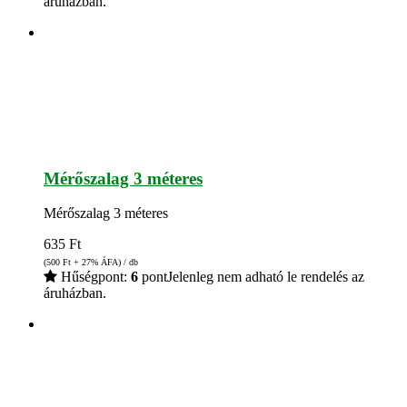
áruházban.
Mérőszalag 3 méteres
Mérőszalag 3 méteres
635
Ft
(500
Ft
+ 27% ÁFA) / db
Hűségpont:
6
pont
Jelenleg nem adható le rendelés az
áruházban.