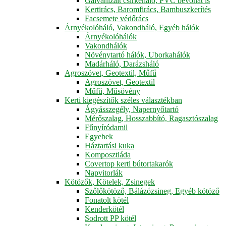
Galvanizált csirkeháló, PVC bevonat is
Kertirács, Baromfirács, Bambuszkerítés
Facsemete védőrács
Árnyékolóháló, Vakondháló, Egyéb hálók
Árnyékolóhálók
Vakondhálók
Növénytartó hálók, Uborkahálók
Madárháló, Darázsháló
Agroszövet, Geotextil, Műfű
Agroszövet, Geotextil
Műfű, Műsövény
Kerti kiegészítők széles választékban
Ágyásszegély, Napernyőtartó
Mérőszalag, Hosszabbító, Ragasztószalag
Fűnyíródamil
Egyebek
Háztartási kuka
Komposztláda
Covertop kerti bútortakarók
Napvitorlák
Kötözők, Kötelek, Zsinegek
Szőlőkötöző, Bálázózsineg, Egyéb kötöző
Fonatolt kötél
Kenderkötél
Sodrott PP kötél