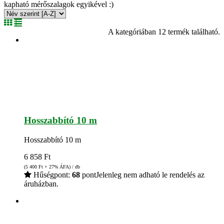
kapható mérőszalagok egyikével :)
A kategóriában 12 termék található.
Hosszabbító 10 m
Hosszabbító 10 m
6 858
Ft
(5 400
Ft
+ 27% ÁFA) / db
Hűségpont:
68
pont
Jelenleg nem adható le rendelés az
áruházban.