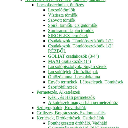
Locsolástechnika, öntözés
Locsolótömlők
Víztiszta tömlők
Szövött tömlők
Spirál tömlők, Csigatömlők
Sumisansui Japán tömlők
SIROFLEX termékek
Csatlakozók, Tömlőösszekötők 1/2"
Csatlakozók, Tömlőösszekötők 1/2"
RÉZBŐL
GOLIAT csatlakozók (3/4")
MAXI csatlakozók (1")
Locsolópisztolyok, Sugárcsövek
Locsolófejek, Öntözőtalpak
Öntözőkanna, Locsolókanna
Egyéb termékek, Lábszelepek, Tömítések
Szorítóbilincsek
Permetezés, Alkatrészek
Kézi-, és Háti permetezők
Alkatrészek magyar háti permetezőhöz
Szúnyoghálók, Rovarhálók
Grillezés, Bográcsozás, Szalonnasütés
Kerítések, Drótkerítések, Csirkehálók
Ponthegesztett drótháló, Vadháló