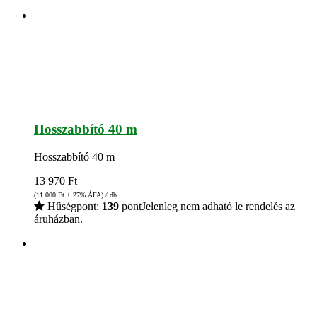
Hosszabbító 40 m
Hosszabbító 40 m
13 970
Ft
(11 000
Ft
+ 27% ÁFA) / db
Hűségpont:
139
pont
Jelenleg nem adható le rendelés az
áruházban.