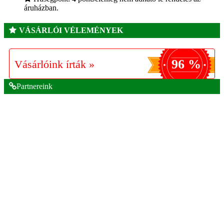
áruházban.
VÁSÁRLÓI VÉLEMÉNYEK
96 %
Vásárlóink írták »
Partnereink