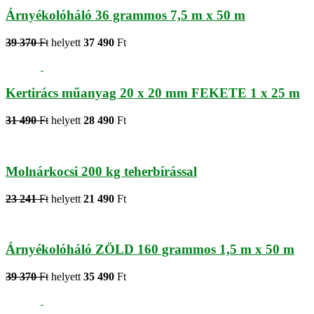
Árnyékolóháló 36 grammos 7,5 m x 50 m
39 370
Ft
helyett
37 490
Ft
Kertirács műanyag 20 x 20 mm FEKETE 1 x 25 m
31 490
Ft
helyett
28 490
Ft
Molnárkocsi 200 kg teherbírással
23 241
Ft
helyett
21 490
Ft
Árnyékolóháló ZÖLD 160 grammos 1,5 m x 50 m
39 370
Ft
helyett
35 490
Ft