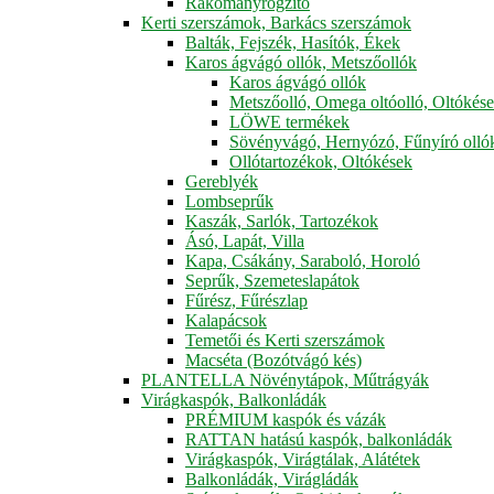
Rakományrögzítő
Kerti szerszámok, Barkács szerszámok
Balták, Fejszék, Hasítók, Ékek
Karos ágvágó ollók, Metszőollók
Karos ágvágó ollók
Metszőolló, Omega oltóolló, Oltókés
LÖWE termékek
Sövényvágó, Hernyózó, Fűnyíró olló
Ollótartozékok, Oltókések
Gereblyék
Lombseprűk
Kaszák, Sarlók, Tartozékok
Ásó, Lapát, Villa
Kapa, Csákány, Saraboló, Horoló
Seprűk, Szemeteslapátok
Fűrész, Fűrészlap
Kalapácsok
Temetői és Kerti szerszámok
Macséta (Bozótvágó kés)
PLANTELLA Növénytápok, Műtrágyák
Virágkaspók, Balkonládák
PRÉMIUM kaspók és vázák
RATTAN hatású kaspók, balkonládák
Virágkaspók, Virágtálak, Alátétek
Balkonládák, Virágládák