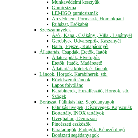
Munkavédelmi kesztyűk
Gumicsizma
LEMIGO gumicsizmák
Arcvédelem, Pormaszk, Homlokpánt
Ruházat, Esőkabát
Szerszámnyelek
Ásó-, Kapa-, Csákány-, Villa-, Lapátnyél
Gereblye-, Udvarseprű-, Kaszanyél
Balta-, Fejsze-, Kalapácsnyél
Állattartás, Csapdák, Etetők, Itatók
Állatcsapdák, Élvefogók
Etetők, Itatók, Madáretető
Állattartási kötelek és láncok
Láncok, Horgok, Karabínerek, stb.
Rövidszemű láncok
Lapos folyólánc
Karabinerek, Huzalfeszítő, Horgok, stb.
Szögek
Borászat, Pálinkás ház, Segédanyagok
Pálinkás üvegek, Díszüvegek, Kapszulák
Bortartály, INOX tartályok
Üvegballon, Demizson
Pincészeti eszközök
Parafadugók, Fadugók, Kénező dugó
Borászati segédanyagok