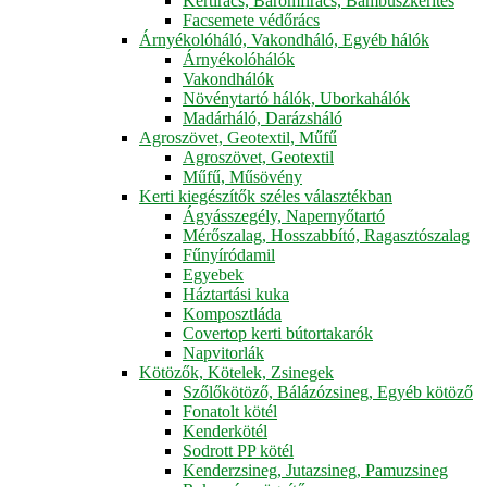
Kertirács, Baromfirács, Bambuszkerítés
Facsemete védőrács
Árnyékolóháló, Vakondháló, Egyéb hálók
Árnyékolóhálók
Vakondhálók
Növénytartó hálók, Uborkahálók
Madárháló, Darázsháló
Agroszövet, Geotextil, Műfű
Agroszövet, Geotextil
Műfű, Műsövény
Kerti kiegészítők széles választékban
Ágyásszegély, Napernyőtartó
Mérőszalag, Hosszabbító, Ragasztószalag
Fűnyíródamil
Egyebek
Háztartási kuka
Komposztláda
Covertop kerti bútortakarók
Napvitorlák
Kötözők, Kötelek, Zsinegek
Szőlőkötöző, Bálázózsineg, Egyéb kötöző
Fonatolt kötél
Kenderkötél
Sodrott PP kötél
Kenderzsineg, Jutazsineg, Pamuzsineg