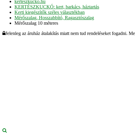
kerteszkucko.hu
KERTÉSZKUCKÓ: kert, barkács, háztartás
Kerti kiegészítők széles választékban
Mérőszalag, Hosszabbító, Ragasztószalag
Mérőszalag 10 méteres
Jelenleg az áruház átalakítás miatt nem tud rendeléseket fogadni. M