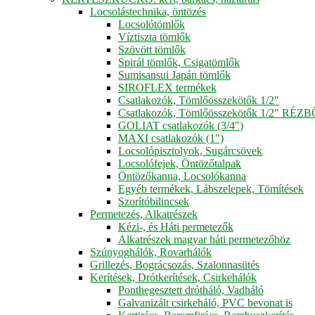
Locsolástechnika, öntözés
Locsolótömlők
Víztiszta tömlők
Szövött tömlők
Spirál tömlők, Csigatömlők
Sumisansui Japán tömlők
SIROFLEX termékek
Csatlakozók, Tömlőösszekötők 1/2"
Csatlakozók, Tömlőösszekötők 1/2" RÉZ
GOLIAT csatlakozók (3/4")
MAXI csatlakozók (1")
Locsolópisztolyok, Sugárcsövek
Locsolófejek, Öntözőtalpak
Öntözőkanna, Locsolókanna
Egyéb termékek, Lábszelepek, Tömítések
Szorítóbilincsek
Permetezés, Alkatrészek
Kézi-, és Háti permetezők
Alkatrészek magyar háti permetezőhöz
Szúnyoghálók, Rovarhálók
Grillezés, Bográcsozás, Szalonnasütés
Kerítések, Drótkerítések, Csirkehálók
Ponthegesztett drótháló, Vadháló
Galvanizált csirkeháló, PVC bevonat is