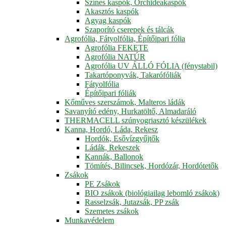
Színes kaspók, Orchideakaspók
Akasztós kaspók
Agyag kaspók
Szaporító cserepek és tálcák
Agrofólia, Fátyolfólia, Építőipari fólia
Agrofólia FEKETE
Agrofólia NATÚR
Agrofólia UV ÁLLÓ FÓLIA (fénystabil)
Takartóponyvák, Takarófóliák
Fátyolfólia
Építőipari fóliák
Kőműves szerszámok, Malteros ládák
Savanyító edény, Hurkatöltő, Almadaráló
THERMACELL szúnyogriasztó készülékek
Kanna, Hordó, Láda, Rekesz
Hordók, Esővízgyűjtők
Ládák, Rekeszek
Kannák, Ballonok
Tömítés, Bilincsek, Hordózár, Hordótetők
Zsákok
PE Zsákok
BIO zsákok (biológiailag lebomló zsákok)
Rasselzsák, Jutazsák, PP zsák
Szemetes zsákok
Munkavédelem