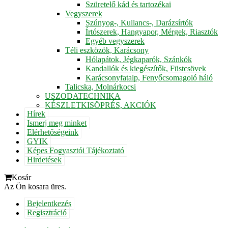
Szüretelő kád és tartozékai
Vegyszerek
Szúnyog-, Kullancs-, Darázsírtók
Írtószerek, Hangyapor, Mérgek, Riasztók
Egyéb vegyszerek
Téli eszközök, Karácsony
Hólapátok, Jégkaparók, Szánkók
Kandallók és kiegészítők, Füstcsövek
Karácsonyfatalp, Fenyőcsomagoló háló
Talicska, Molnárkocsi
USZODATECHNIKA
KÉSZLETKISÖPRÉS, AKCIÓK
Hírek
Ismerj meg minket
Elérhetőségeink
GYIK
Képes Fogyasztói Tájékoztató
Hirdetések
Kosár
Az Ön kosara üres.
Bejelentkezés
Regisztráció