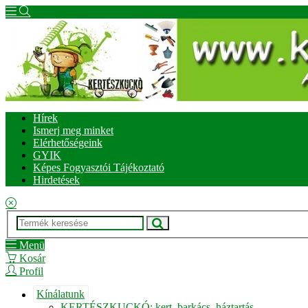
Hírek
Ismerj meg minket
Elérhetőségeink
GYIK
Képes Fogyasztói Tájékoztató
Hirdetések
Menü
Kosár
Profil
Kínálatunk
KERTÉSZKUCKÓ: kert, barkács, háztartás