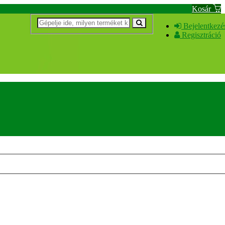
Kosár
Bejelentkezé
Regisztráció