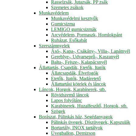
Rasselzsák, Jutazsák, PP zsák
Szemetes zsákok
Munkavédelem
Munkavédelmi kesztyűk
Gumicsizma
LEMIGO gumicsizmák
Arcvédelem, Pormaszk, Homlokpánt
Ruházat, Esőkabát
Szerszámnyelek
Ásó-, Kapa-, Csákány-, Villa-, Lapátnyél
Gereblye-, Udvarseprű-, Kaszanyél
Balta-, Fejsze-, Kalapácsnyél
Állattartás, Csapdák, Etetők, Itatók
Állatcsapdák, Élvefogók
Etetők, Itatók, Madáretető
Állattartási kötelek és láncok
Láncok, Horgok, Karabínerek, stb.
Rövidszemű láncok
Lapos folyólánc
Karabinerek, Huzalfeszítő, Horgok, stb.
Szögek
Borászat, Pálinkás ház, Segédanyagok
Pálinkás üvegek, Díszüvegek, Kapszulák
Bortartály, INOX tartályok
Üvegballon, Demizson