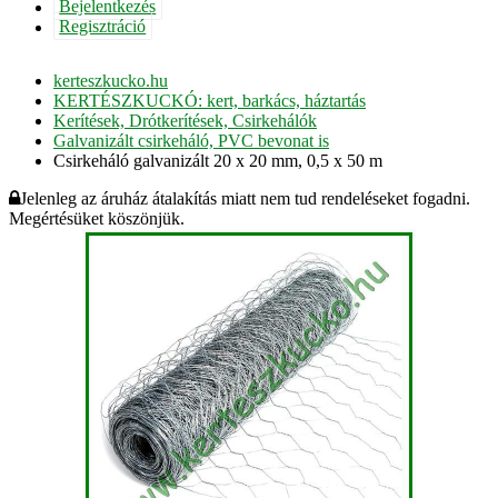
Bejelentkezés
Regisztráció
kerteszkucko.hu
KERTÉSZKUCKÓ: kert, barkács, háztartás
Kerítések, Drótkerítések, Csirkehálók
Galvanizált csirkeháló, PVC bevonat is
Csirkeháló galvanizált 20 x 20 mm, 0,5 x 50 m
Jelenleg az áruház átalakítás miatt nem tud rendeléseket fogadni.
Megértésüket köszönjük.