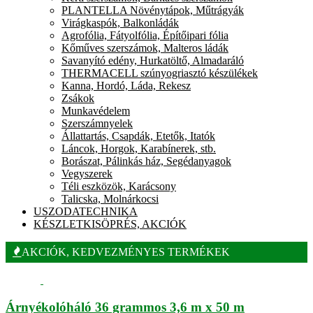
PLANTELLA Növénytápok, Műtrágyák
Virágkaspók, Balkonládák
Agrofólia, Fátyolfólia, Építőipari fólia
Kőműves szerszámok, Malteros ládák
Savanyító edény, Hurkatöltő, Almadaráló
THERMACELL szúnyogriasztó készülékek
Kanna, Hordó, Láda, Rekesz
Zsákok
Munkavédelem
Szerszámnyelek
Állattartás, Csapdák, Etetők, Itatók
Láncok, Horgok, Karabínerek, stb.
Borászat, Pálinkás ház, Segédanyagok
Vegyszerek
Téli eszközök, Karácsony
Talicska, Molnárkocsi
USZODATECHNIKA
KÉSZLETKISÖPRÉS, AKCIÓK
AKCIÓK, KEDVEZMÉNYES TERMÉKEK
Árnyékolóháló 36 grammos 3,6 m x 50 m