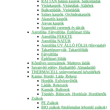
RATTAN hatású kaspók, balkonládák
Virágkaspók, Virágtálak, Alátétek
Balkonládák, Virágládák
Színes kaspók, Orchideakaspók
Akasztós kaspók
Agyag kaspók
Szaporító cserepek és tálcák
Agrofólia, Fátyolfólia, Építőipari fólia
Agrofólia FEKETE
Agrofólia NATÚR
Agrofólia UV ÁLLÓ FÓLIA (fénystabil)
Takartóponyvák, Takarófóliák
Fátyolfólia
Építőipari fóliák
Kőműves szerszámok, Malteros ládák
Savanyító edény, Hurkatöltő, Almadaráló
THERMACELL szúnyogriasztó készülékek
Kanna, Hordó, Láda, Rekesz
Hordók, Esővízgyűjtők
Ládák, Rekeszek
Kannák, Ballonok
Tömítés, Bilincsek, Hordózár, Hordótetők
Zsákok
PE Zsákok
BIO zsákok (biológiailag lebomló zsákok)