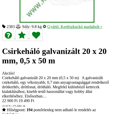
2383
Súly: 9.8 kg
Gyártó:
Kertészkuckó gazdabolt
»
Csirkeháló galvanizált 20 x 20
mm, 0,5 x 50 m
Akciós!
Csirkeháló galvanizált 20 x 20 mm (0,5 x 50 m) A galvanizált
csirkeháló, egy vékonyabb, 0,7 mm anyagvastagsággal rendelkező
drótkerítés, drótfonat, drótháló. Megfelel különböző ketrecek
kialakításához, kisebb testű haszonállat vagy hobby állat
elkerítéséhez. Elsősorban…
22 900
Ft
19 490
Ft
(15 347
Ft
+ 27% ÁFA) / db
Hűségpont:
194
pont
Jelenleg nem adható le rendelés az