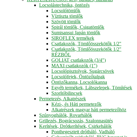
Locsolástechnika, öntözés
Locsolótömlők
Víztiszta tömlők
Szövött tömlők
Spirál tömlők, Csigatömlők
Sumisansui Japán tömlők
SIROFLEX termékek
Csatlakozók, Tömlőösszekötők 1/2"
Csatlakozók, Tömlőösszekötők 1/2"
RÉZBŐL
GOLIAT csatlakozók (3/4")
MAXI csatlakozók (1")
Locsolópisztolyok, Sugárcsövek
Locsolófejek, Öntözőtalpak
Öntözőkanna, Locsolókanna
Egyéb termékek, Lábszelepek, Tömítések
Szorítóbilincsek
Permetezés, Alkatrészek
Kézi-, és Háti permetezők
Alkatrészek magyar háti permetezőhöz
Szúnyoghálók, Rovarhálók
Grillezés, Bográcsozás, Szalonnasütés
Kerítések, Drótkerítések, Csirkehálók
Ponthegesztett drótháló, Vadháló