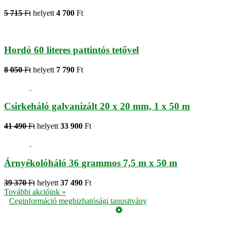
5 715
Ft
helyett
4 700
Ft
Hordó 60 literes pattintós tetővel
8 050
Ft
helyett
7 790
Ft
Csirkeháló galvanizált 20 x 20 mm, 1 x 50 m
41 490
Ft
helyett
33 900
Ft
Árnyékolóháló 36 grammos 7,5 m x 50 m
39 370
Ft
helyett
37 490
Ft
További akcióink »
Ceginformáció megbizhatósági tanusitvány
Üzemeltető