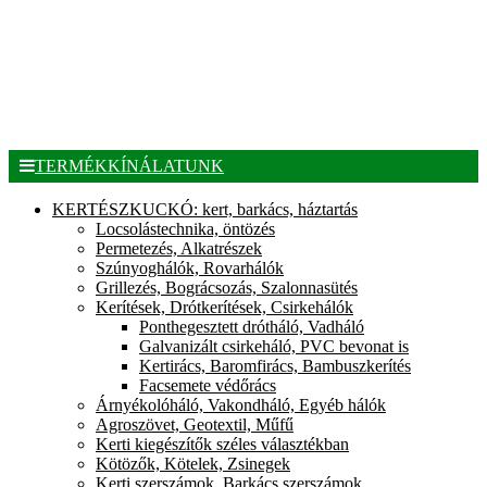
TERMÉKKÍNÁLATUNK
KERTÉSZKUCKÓ: kert, barkács, háztartás
Locsolástechnika, öntözés
Permetezés, Alkatrészek
Szúnyoghálók, Rovarhálók
Grillezés, Bográcsozás, Szalonnasütés
Kerítések, Drótkerítések, Csirkehálók
Ponthegesztett drótháló, Vadháló
Galvanizált csirkeháló, PVC bevonat is
Kertirács, Baromfirács, Bambuszkerítés
Facsemete védőrács
Árnyékolóháló, Vakondháló, Egyéb hálók
Agroszövet, Geotextil, Műfű
Kerti kiegészítők széles választékban
Kötözők, Kötelek, Zsinegek
Kerti szerszámok, Barkács szerszámok