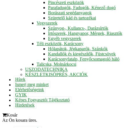
Pincészeti eszközök
Parafadugók, Fadugók, Kénező dugó
Borászati segédanyagok
Szüretelő kád és tartozékai
Vegyszerek
Szúnyog-, Kullancs-, Darázsírtók
Írtószerek, Hangyapor, Mérgek, Riasztók
Egyéb vegyszerek
Téli eszközök, Karácsony
Hólapátok, Jégkaparók, Szánkók
Kandallók és kiegészítők, Füstcsövek
Karácsonyfatalp, Fenyőcsomagoló háló
Talicska, Molnárkocsi
USZODATECHNIKA
KÉSZLETKISÖPRÉS, AKCIÓK
Hírek
Ismerj meg minket
Elérhetőségeink
GYIK
Képes Fogyasztói Tájékoztató
Hirdetések
Kosár
Az Ön kosara üres.