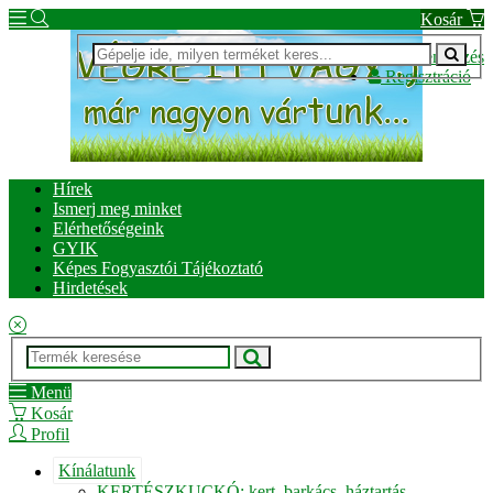
Kosár
Bejelentkezés
Regisztráció
Hírek
Ismerj meg minket
Elérhetőségeink
GYIK
Képes Fogyasztói Tájékoztató
Hirdetések
Menü
Kosár
Profil
Kínálatunk
KERTÉSZKUCKÓ: kert, barkács, háztartás