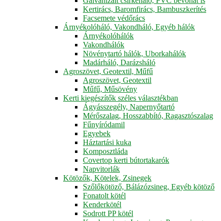
Galvanizált csirkeháló, PVC bevonat is
Kertirács, Baromfirács, Bambuszkerítés
Facsemete védőrács
Árnyékolóháló, Vakondháló, Egyéb hálók
Árnyékolóhálók
Vakondhálók
Növénytartó hálók, Uborkahálók
Madárháló, Darázsháló
Agroszövet, Geotextil, Műfű
Agroszövet, Geotextil
Műfű, Műsövény
Kerti kiegészítők széles választékban
Ágyásszegély, Napernyőtartó
Mérőszalag, Hosszabbító, Ragasztószalag
Fűnyíródamil
Egyebek
Háztartási kuka
Komposztláda
Covertop kerti bútortakarók
Napvitorlák
Kötözők, Kötelek, Zsinegek
Szőlőkötöző, Bálázózsineg, Egyéb kötöző
Fonatolt kötél
Kenderkötél
Sodrott PP kötél