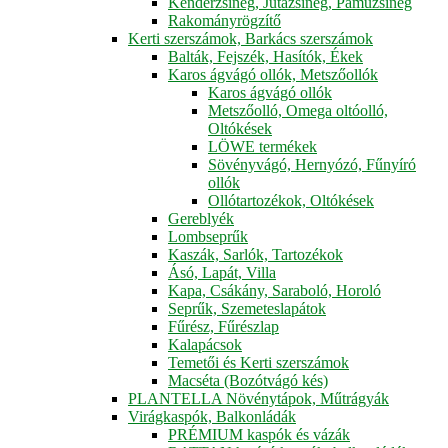
Kenderzsineg, Jutazsineg, Pamuzsineg
Rakományrögzítő
Kerti szerszámok, Barkács szerszámok
Balták, Fejszék, Hasítók, Ékek
Karos ágvágó ollók, Metszőollók
Karos ágvágó ollók
Metszőolló, Omega oltóolló,
Oltókések
LÖWE termékek
Sövényvágó, Hernyózó, Fűnyíró
ollók
Ollótartozékok, Oltókések
Gereblyék
Lombseprűk
Kaszák, Sarlók, Tartozékok
Ásó, Lapát, Villa
Kapa, Csákány, Saraboló, Horoló
Seprűk, Szemeteslapátok
Fűrész, Fűrészlap
Kalapácsok
Temetői és Kerti szerszámok
Macséta (Bozótvágó kés)
PLANTELLA Növénytápok, Műtrágyák
Virágkaspók, Balkonládák
PRÉMIUM kaspók és vázák