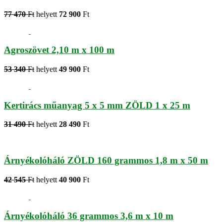
77 470
Ft
helyett
72 900
Ft
Agroszövet 2,10 m x 100 m
53 340
Ft
helyett
49 900
Ft
Kertirács műanyag 5 x 5 mm ZÖLD 1 x 25 m
31 490
Ft
helyett
28 490
Ft
Árnyékolóháló ZÖLD 160 grammos 1,8 m x 50 m
42 545
Ft
helyett
40 900
Ft
Árnyékolóháló 36 grammos 3,6 m x 10 m