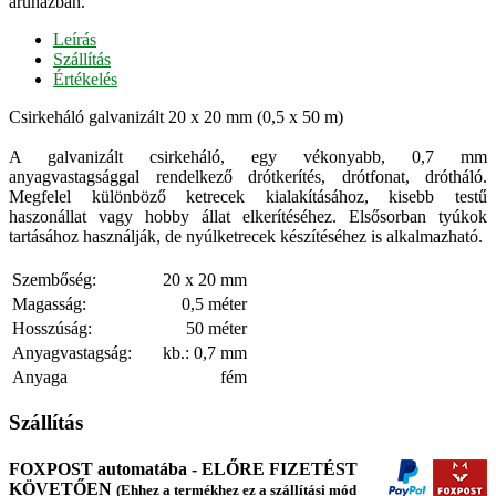
áruházban.
Leírás
Szállítás
Értékelés
Csirkeháló galvanizált 20 x 20 mm (0,5 x 50 m)
A galvanizált csirkeháló, egy vékonyabb, 0,7 mm
anyagvastagsággal rendelkező drótkerítés, drótfonat, drótháló.
Megfelel különböző ketrecek kialakításához, kisebb testű
haszonállat vagy hobby állat elkerítéséhez. Elsősorban tyúkok
tartásához használják, de nyúlketrecek készítéséhez is alkalmazható.
Szembőség:
20 x 20 mm
Magasság:
0,5 méter
Hosszúság:
50 méter
Anyagvastagság:
kb.: 0,7 mm
Anyaga
fém
Szállítás
FOXPOST automatába - ELŐRE FIZETÉST
KÖVETŐEN
(Ehhez a termékhez ez a szállítási mód