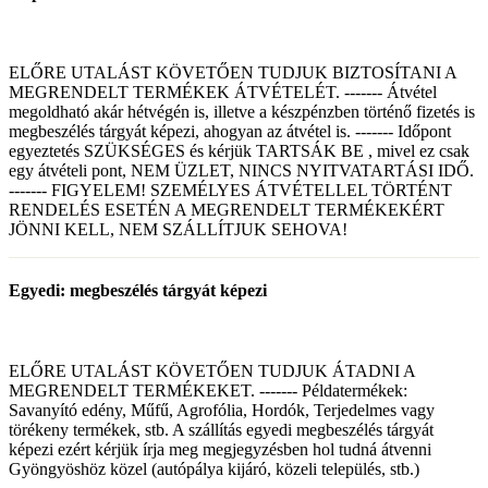
ELŐRE UTALÁST KÖVETŐEN TUDJUK BIZTOSÍTANI A
MEGRENDELT TERMÉKEK ÁTVÉTELÉT. ------- Átvétel
megoldható akár hétvégén is, illetve a készpénzben történő fizetés is
megbeszélés tárgyát képezi, ahogyan az átvétel is. ------- Időpont
egyeztetés SZÜKSÉGES és kérjük TARTSÁK BE , mivel ez csak
egy átvételi pont, NEM ÜZLET, NINCS NYITVATARTÁSI IDŐ.
------- FIGYELEM! SZEMÉLYES ÁTVÉTELLEL TÖRTÉNT
RENDELÉS ESETÉN A MEGRENDELT TERMÉKEKÉRT
JÖNNI KELL, NEM SZÁLLÍTJUK SEHOVA!
Egyedi: megbeszélés tárgyát képezi
ELŐRE UTALÁST KÖVETŐEN TUDJUK ÁTADNI A
MEGRENDELT TERMÉKEKET. ------- Példatermékek:
Savanyító edény, Műfű, Agrofólia, Hordók, Terjedelmes vagy
törékeny termékek, stb. A szállítás egyedi megbeszélés tárgyát
képezi ezért kérjük írja meg megjegyzésben hol tudná átvenni
Gyöngyöshöz közel (autópálya kijáró, közeli település, stb.)