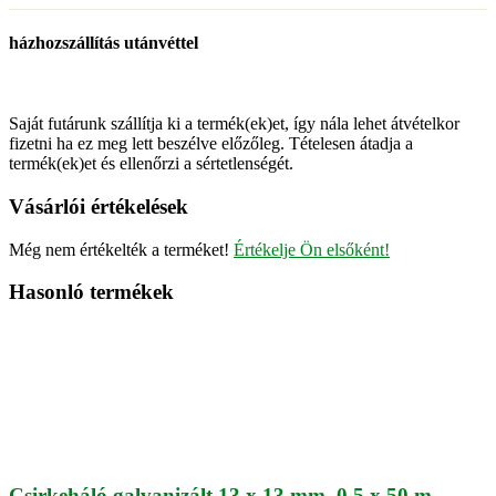
házhozszállítás utánvéttel
Saját futárunk szállítja ki a termék(ek)et, így nála lehet átvételkor
fizetni ha ez meg lett beszélve előzőleg. Tételesen átadja a
termék(ek)et és ellenőrzi a sértetlenségét.
Vásárlói értékelések
Még nem értékelték a terméket!
Értékelje Ön elsőként!
Hasonló termékek
Csirkeháló galvanizált 13 x 13 mm, 0,5 x 50 m