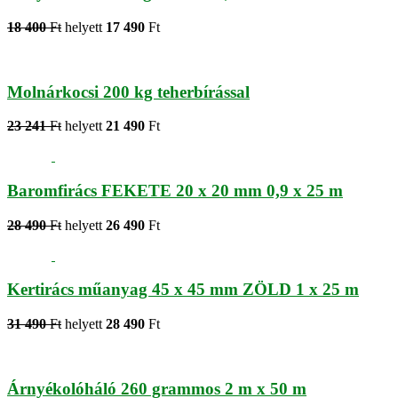
18 400
Ft
helyett
17 490
Ft
Molnárkocsi 200 kg teherbírással
23 241
Ft
helyett
21 490
Ft
Baromfirács FEKETE 20 x 20 mm 0,9 x 25 m
28 490
Ft
helyett
26 490
Ft
Kertirács műanyag 45 x 45 mm ZÖLD 1 x 25 m
31 490
Ft
helyett
28 490
Ft
Árnyékolóháló 260 grammos 2 m x 50 m