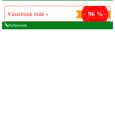
96 %
Vásárlóink írták »
Partnereink