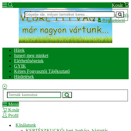
Kosár
Bejelentkezés
Regisztráció
Hírek
Ismerj meg minket
Elérhetőségeink
GYIK
Képes Fogyasztói Tájékoztató
Hirdetések
Menü
Kosár
Profil
Kínálatunk
KERTÉSZKUCKÓ: kert, barkács, háztartás