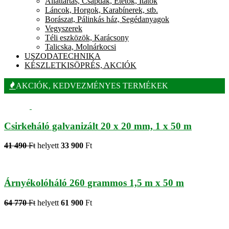
Állattartás, Csapdák, Etetők, Itatók
Láncok, Horgok, Karabínerek, stb.
Borászat, Pálinkás ház, Segédanyagok
Vegyszerek
Téli eszközök, Karácsony
Talicska, Molnárkocsi
USZODATECHNIKA
KÉSZLETKISÖPRÉS, AKCIÓK
AKCIÓK, KEDVEZMÉNYES TERMÉKEK
Csirkeháló galvanizált 20 x 20 mm, 1 x 50 m
41 490
Ft
helyett
33 900
Ft
Árnyékolóháló 260 grammos 1,5 m x 50 m
64 770
Ft
helyett
61 900
Ft