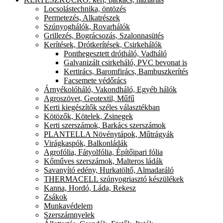
Locsolástechnika, öntözés
Permetezés, Alkatrészek
Szúnyoghálók, Rovarhálók
Grillezés, Bográcsozás, Szalonnasütés
Kerítések, Drótkerítések, Csirkehálók
Ponthegesztett drótháló, Vadháló
Galvanizált csirkeháló, PVC bevonat is
Kertirács, Baromfirács, Bambuszkerítés
Facsemete védőrács
Árnyékolóháló, Vakondháló, Egyéb hálók
Agroszövet, Geotextil, Műfű
Kerti kiegészítők széles választékban
Kötözők, Kötelek, Zsinegek
Kerti szerszámok, Barkács szerszámok
PLANTELLA Növénytápok, Műtrágyák
Virágkaspók, Balkonládák
Agrofólia, Fátyolfólia, Építőipari fólia
Kőműves szerszámok, Malteros ládák
Savanyító edény, Hurkatöltő, Almadaráló
THERMACELL szúnyogriasztó készülékek
Kanna, Hordó, Láda, Rekesz
Zsákok
Munkavédelem
Szerszámnyelek