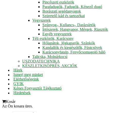
Pincészeti eszközök
Parafadugók, Fadugók, Kénező dugó
Borászati segédanyagok
Szüretelő kád és tartozékai
Vegyszerek
Szúnyog-, Kullancs-, Darázsírtók
Írtószerek, Hangyapor, Mérgek, Riasztók
Egyéb vegyszerek
Téli eszközök, Karácsony
Hólapátok, Jégkaparók, Szánkók
Kandallók és kiegészítők, Füstcsövek
Karácsonyfatalp, Fenyőcsomagoló háló
Talicska, Molnárkocsi
USZODATECHNIKA
KÉSZLETKISÖPRÉS, AKCIÓK
Hírek
Ismerj meg minket
Elérhetőségeink
GYIK
Képes Fogyasztói Tájékoztató
Hirdetések
Kosár
Az Ön kosara üres.