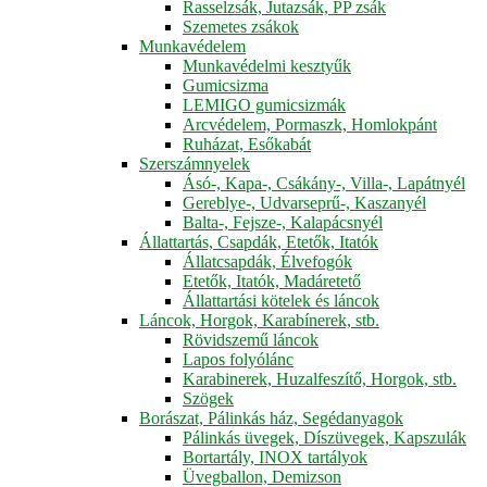
Rasselzsák, Jutazsák, PP zsák
Szemetes zsákok
Munkavédelem
Munkavédelmi kesztyűk
Gumicsizma
LEMIGO gumicsizmák
Arcvédelem, Pormaszk, Homlokpánt
Ruházat, Esőkabát
Szerszámnyelek
Ásó-, Kapa-, Csákány-, Villa-, Lapátnyél
Gereblye-, Udvarseprű-, Kaszanyél
Balta-, Fejsze-, Kalapácsnyél
Állattartás, Csapdák, Etetők, Itatók
Állatcsapdák, Élvefogók
Etetők, Itatók, Madáretető
Állattartási kötelek és láncok
Láncok, Horgok, Karabínerek, stb.
Rövidszemű láncok
Lapos folyólánc
Karabinerek, Huzalfeszítő, Horgok, stb.
Szögek
Borászat, Pálinkás ház, Segédanyagok
Pálinkás üvegek, Díszüvegek, Kapszulák
Bortartály, INOX tartályok
Üvegballon, Demizson