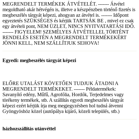
MEGRENDELT TERMÉKEK ÁTVÉTELÉT. ------- Átvétel
megoldható akár hétvégén is, illetve a készpénzben történő fizetés is
megbeszélés tárgyát képezi, ahogyan az átvétel is. ------- Időpont
egyeztetés SZÜKSÉGES és kérjük TARTSÁK BE , mivel ez csak
egy átvételi pont, NEM ÜZLET, NINCS NYITVATARTÁSI IDŐ.
------- FIGYELEM! SZEMÉLYES ÁTVÉTELLEL TÖRTÉNT
RENDELÉS ESETÉN A MEGRENDELT TERMÉKEKÉRT
JÖNNI KELL, NEM SZÁLLÍTJUK SEHOVA!
Egyedi: megbeszélés tárgyát képezi
ELŐRE UTALÁST KÖVETŐEN TUDJUK ÁTADNI A
MEGRENDELT TERMÉKEKET. ------- Példatermékek:
Savanyító edény, Műfű, Agrofólia, Hordók, Terjedelmes vagy
törékeny termékek, stb. A szállítás egyedi megbeszélés tárgyát
képezi ezért kérjük írja meg megjegyzésben hol tudná átvenni
Gyöngyöshöz közel (autópálya kijáró, közeli település, stb.)
házhozszállítás utánvéttel