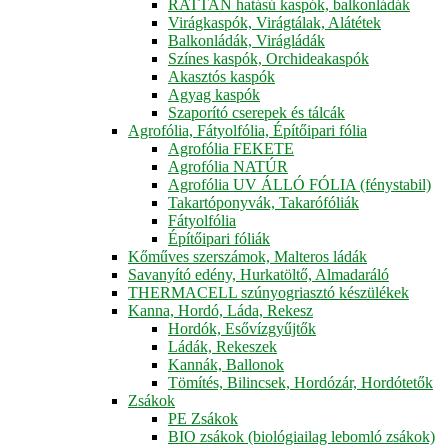
RATTAN hatású kaspók, balkonládák
Virágkaspók, Virágtálak, Alátétek
Balkonládák, Virágládák
Színes kaspók, Orchideakaspók
Akasztós kaspók
Agyag kaspók
Szaporító cserepek és tálcák
Agrofólia, Fátyolfólia, Építőipari fólia
Agrofólia FEKETE
Agrofólia NATÚR
Agrofólia UV ÁLLÓ FÓLIA (fénystabil)
Takartóponyvák, Takarófóliák
Fátyolfólia
Építőipari fóliák
Kőműves szerszámok, Malteros ládák
Savanyító edény, Hurkatöltő, Almadaráló
THERMACELL szúnyogriasztó készülékek
Kanna, Hordó, Láda, Rekesz
Hordók, Esővízgyűjtők
Ládák, Rekeszek
Kannák, Ballonok
Tömítés, Bilincsek, Hordózár, Hordótetők
Zsákok
PE Zsákok
BIO zsákok (biológiailag lebomló zsákok)