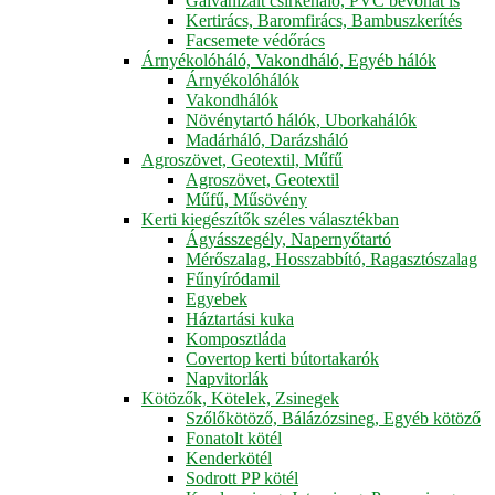
Galvanizált csirkeháló, PVC bevonat is
Kertirács, Baromfirács, Bambuszkerítés
Facsemete védőrács
Árnyékolóháló, Vakondháló, Egyéb hálók
Árnyékolóhálók
Vakondhálók
Növénytartó hálók, Uborkahálók
Madárháló, Darázsháló
Agroszövet, Geotextil, Műfű
Agroszövet, Geotextil
Műfű, Műsövény
Kerti kiegészítők széles választékban
Ágyásszegély, Napernyőtartó
Mérőszalag, Hosszabbító, Ragasztószalag
Fűnyíródamil
Egyebek
Háztartási kuka
Komposztláda
Covertop kerti bútortakarók
Napvitorlák
Kötözők, Kötelek, Zsinegek
Szőlőkötöző, Bálázózsineg, Egyéb kötöző
Fonatolt kötél
Kenderkötél
Sodrott PP kötél