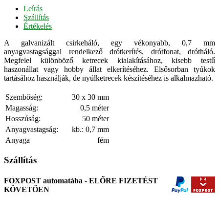
Leírás
Szállítás
Értékelés
A galvanizált csirkeháló, egy vékonyabb, 0,7 mm
anyagvastagsággal rendelkező drótkerítés, drótfonat, drótháló.
Megfelel különböző ketrecek kialakításához, kisebb testű
haszonállat vagy hobby állat elkerítéséhez. Elsősorban tyúkok
tartásához használják, de nyúlketrecek készítéséhez is alkalmazható.
Szembőség:
30 x 30 mm
Magasság:
0,5 méter
Hosszúság:
50 méter
Anyagvastagság:
kb.: 0,7 mm
Anyaga
fém
Szállítás
FOXPOST automatába - ELŐRE FIZETÉST
KÖVETŐEN