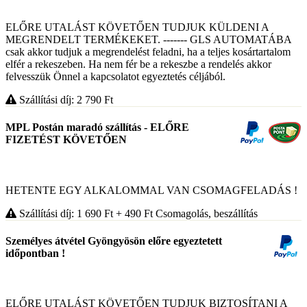
ELŐRE UTALÁST KÖVETŐEN TUDJUK KÜLDENI A
MEGRENDELT TERMÉKEKET. ------- GLS AUTOMATÁBA
csak akkor tudjuk a megrendelést feladni, ha a teljes kosártartalom
elfér a rekeszeben. Ha nem fér be a rekeszbe a rendelés akkor
felvesszük Önnel a kapcsolatot egyeztetés céljából.
Szállítási díj: 2 790
Ft
MPL Postán maradó szállítás - ELŐRE
FIZETÉST KÖVETŐEN
HETENTE EGY ALKALOMMAL VAN CSOMAGFELADÁS !
Szállítási díj: 1 690
Ft
+ 490
Ft
Csomagolás, beszállítás
Személyes átvétel Gyöngyösön előre egyeztetett
időpontban !
ELŐRE UTALÁST KÖVETŐEN TUDJUK BIZTOSÍTANI A