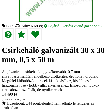
0869
Súly: 6.68 kg
Gyártó:
Kertészkuckó gazdabolt
»
Csirkeháló galvanizált 30 x 30
mm, 0,5 x 50 m
A galvanizált csirkeháló, egy vékonyabb, 0,7 mm
anyagvastagsággal rendelkező drótkerítés, drótfonat, drótháló.
Megfelel különböző ketrecek kialakításához, kisebb testű
haszonállat vagy hobby állat elkerítéséhez. Elsősorban tyúkok
tartásához használják, de nyúlketrecek…
14 490
Ft
(11 409
Ft
+ 27% ÁFA) / db
Hűségpont:
144
pont
Jelenleg nem adható le rendelés az
áruházban.