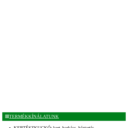
TERMÉKKÍNÁLATUNK
KERTÉSZKUCKÓ: kert, barkács, háztartás