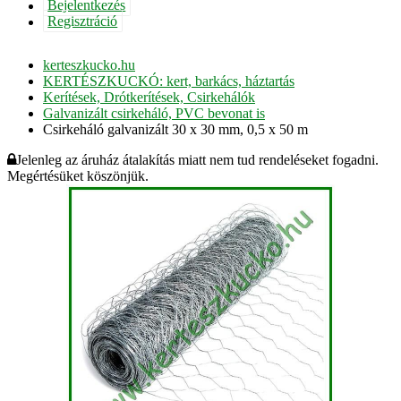
Bejelentkezés
Regisztráció
kerteszkucko.hu
KERTÉSZKUCKÓ: kert, barkács, háztartás
Kerítések, Drótkerítések, Csirkehálók
Galvanizált csirkeháló, PVC bevonat is
Csirkeháló galvanizált 30 x 30 mm, 0,5 x 50 m
Jelenleg az áruház átalakítás miatt nem tud rendeléseket fogadni.
Megértésüket köszönjük.