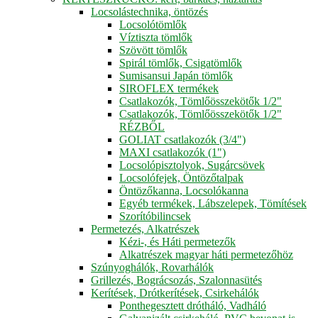
Locsolástechnika, öntözés
Locsolótömlők
Víztiszta tömlők
Szövött tömlők
Spirál tömlők, Csigatömlők
Sumisansui Japán tömlők
SIROFLEX termékek
Csatlakozók, Tömlőösszekötők 1/2"
Csatlakozók, Tömlőösszekötők 1/2"
RÉZBŐL
GOLIAT csatlakozók (3/4")
MAXI csatlakozók (1")
Locsolópisztolyok, Sugárcsövek
Locsolófejek, Öntözőtalpak
Öntözőkanna, Locsolókanna
Egyéb termékek, Lábszelepek, Tömítések
Szorítóbilincsek
Permetezés, Alkatrészek
Kézi-, és Háti permetezők
Alkatrészek magyar háti permetezőhöz
Szúnyoghálók, Rovarhálók
Grillezés, Bográcsozás, Szalonnasütés
Kerítések, Drótkerítések, Csirkehálók
Ponthegesztett drótháló, Vadháló