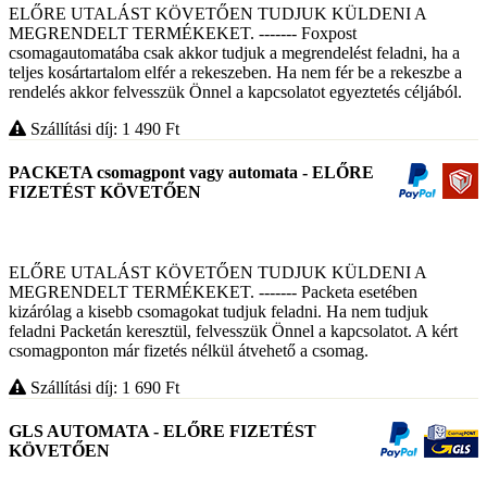
ELŐRE UTALÁST KÖVETŐEN TUDJUK KÜLDENI A
MEGRENDELT TERMÉKEKET. ------- Foxpost
csomagautomatába csak akkor tudjuk a megrendelést feladni, ha a
teljes kosártartalom elfér a rekeszeben. Ha nem fér be a rekeszbe a
rendelés akkor felvesszük Önnel a kapcsolatot egyeztetés céljából.
Szállítási díj: 1 490
Ft
PACKETA csomagpont vagy automata - ELŐRE
FIZETÉST KÖVETŐEN
ELŐRE UTALÁST KÖVETŐEN TUDJUK KÜLDENI A
MEGRENDELT TERMÉKEKET. ------- Packeta esetében
kizárólag a kisebb csomagokat tudjuk feladni. Ha nem tudjuk
feladni Packetán keresztül, felvesszük Önnel a kapcsolatot. A kért
csomagponton már fizetés nélkül átvehető a csomag.
Szállítási díj: 1 690
Ft
GLS AUTOMATA - ELŐRE FIZETÉST
KÖVETŐEN