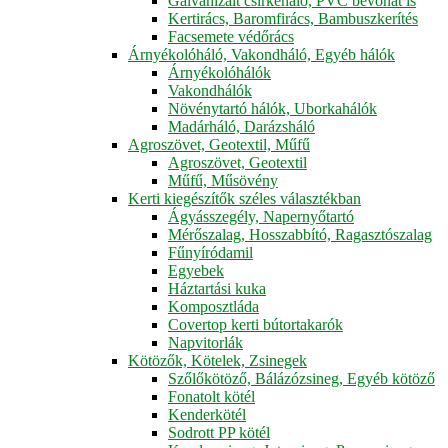
Galvanizált csirkeháló, PVC bevonat is
Kertirács, Baromfirács, Bambuszkerítés
Facsemete védőrács
Árnyékolóháló, Vakondháló, Egyéb hálók
Árnyékolóhálók
Vakondhálók
Növénytartó hálók, Uborkahálók
Madárháló, Darázsháló
Agroszövet, Geotextil, Műfű
Agroszövet, Geotextil
Műfű, Műsövény
Kerti kiegészítők széles választékban
Ágyásszegély, Napernyőtartó
Mérőszalag, Hosszabbító, Ragasztószalag
Fűnyíródamil
Egyebek
Háztartási kuka
Komposztláda
Covertop kerti bútortakarók
Napvitorlák
Kötözők, Kötelek, Zsinegek
Szőlőkötöző, Bálázózsineg, Egyéb kötöző
Fonatolt kötél
Kenderkötél
Sodrott PP kötél