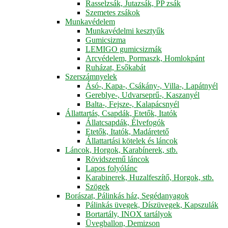
Rasselzsák, Jutazsák, PP zsák
Szemetes zsákok
Munkavédelem
Munkavédelmi kesztyűk
Gumicsizma
LEMIGO gumicsizmák
Arcvédelem, Pormaszk, Homlokpánt
Ruházat, Esőkabát
Szerszámnyelek
Ásó-, Kapa-, Csákány-, Villa-, Lapátnyél
Gereblye-, Udvarseprű-, Kaszanyél
Balta-, Fejsze-, Kalapácsnyél
Állattartás, Csapdák, Etetők, Itatók
Állatcsapdák, Élvefogók
Etetők, Itatók, Madáretető
Állattartási kötelek és láncok
Láncok, Horgok, Karabínerek, stb.
Rövidszemű láncok
Lapos folyólánc
Karabinerek, Huzalfeszítő, Horgok, stb.
Szögek
Borászat, Pálinkás ház, Segédanyagok
Pálinkás üvegek, Díszüvegek, Kapszulák
Bortartály, INOX tartályok
Üvegballon, Demizson