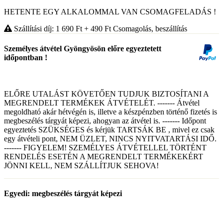
HETENTE EGY ALKALOMMAL VAN CSOMAGFELADÁS !
Szállítási díj: 1 690
Ft
+ 490
Ft
Csomagolás, beszállítás
Személyes átvétel Gyöngyösön előre egyeztetett
időpontban !
ELŐRE UTALÁST KÖVETŐEN TUDJUK BIZTOSÍTANI A
MEGRENDELT TERMÉKEK ÁTVÉTELÉT. ------- Átvétel
megoldható akár hétvégén is, illetve a készpénzben történő fizetés is
megbeszélés tárgyát képezi, ahogyan az átvétel is. ------- Időpont
egyeztetés SZÜKSÉGES és kérjük TARTSÁK BE , mivel ez csak
egy átvételi pont, NEM ÜZLET, NINCS NYITVATARTÁSI IDŐ.
------- FIGYELEM! SZEMÉLYES ÁTVÉTELLEL TÖRTÉNT
RENDELÉS ESETÉN A MEGRENDELT TERMÉKEKÉRT
JÖNNI KELL, NEM SZÁLLÍTJUK SEHOVA!
Egyedi: megbeszélés tárgyát képezi