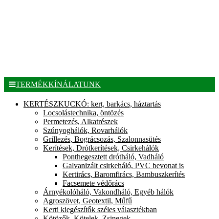
TERMÉKKÍNÁLATUNK
KERTÉSZKUCKÓ: kert, barkács, háztartás
Locsolástechnika, öntözés
Permetezés, Alkatrészek
Szúnyoghálók, Rovarhálók
Grillezés, Bográcsozás, Szalonnasütés
Kerítések, Drótkerítések, Csirkehálók
Ponthegesztett drótháló, Vadháló
Galvanizált csirkeháló, PVC bevonat is
Kertirács, Baromfirács, Bambuszkerítés
Facsemete védőrács
Árnyékolóháló, Vakondháló, Egyéb hálók
Agroszövet, Geotextil, Műfű
Kerti kiegészítők széles választékban
Kötözők, Kötelek, Zsinegek