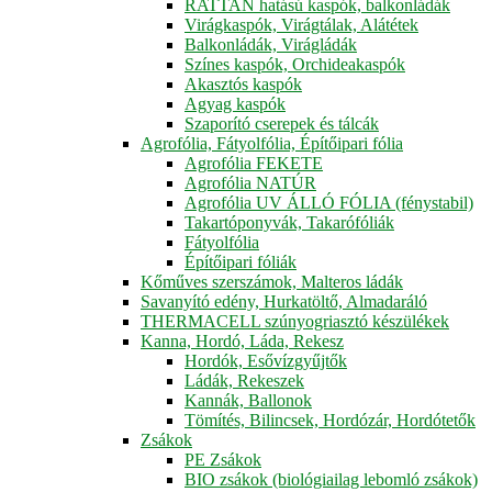
RATTAN hatású kaspók, balkonládák
Virágkaspók, Virágtálak, Alátétek
Balkonládák, Virágládák
Színes kaspók, Orchideakaspók
Akasztós kaspók
Agyag kaspók
Szaporító cserepek és tálcák
Agrofólia, Fátyolfólia, Építőipari fólia
Agrofólia FEKETE
Agrofólia NATÚR
Agrofólia UV ÁLLÓ FÓLIA (fénystabil)
Takartóponyvák, Takarófóliák
Fátyolfólia
Építőipari fóliák
Kőműves szerszámok, Malteros ládák
Savanyító edény, Hurkatöltő, Almadaráló
THERMACELL szúnyogriasztó készülékek
Kanna, Hordó, Láda, Rekesz
Hordók, Esővízgyűjtők
Ládák, Rekeszek
Kannák, Ballonok
Tömítés, Bilincsek, Hordózár, Hordótetők
Zsákok
PE Zsákok
BIO zsákok (biológiailag lebomló zsákok)