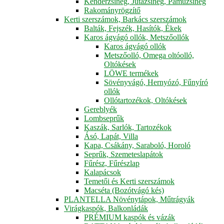
Kenderzsineg, Jutazsineg, Pamuzsineg
Rakományrögzítő
Kerti szerszámok, Barkács szerszámok
Balták, Fejszék, Hasítók, Ékek
Karos ágvágó ollók, Metszőollók
Karos ágvágó ollók
Metszőolló, Omega oltóolló,
Oltókések
LÖWE termékek
Sövényvágó, Hernyózó, Fűnyíró
ollók
Ollótartozékok, Oltókések
Gereblyék
Lombseprűk
Kaszák, Sarlók, Tartozékok
Ásó, Lapát, Villa
Kapa, Csákány, Saraboló, Horoló
Seprűk, Szemeteslapátok
Fűrész, Fűrészlap
Kalapácsok
Temetői és Kerti szerszámok
Macséta (Bozótvágó kés)
PLANTELLA Növénytápok, Műtrágyák
Virágkaspók, Balkonládák
PRÉMIUM kaspók és vázák