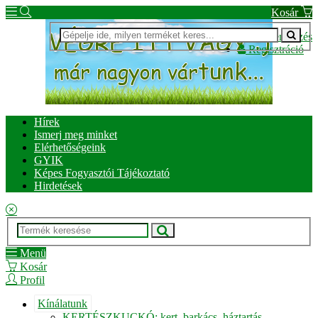
Kosár
Bejelentkezés
Regisztráció
Hírek
Ismerj meg minket
Elérhetőségeink
GYIK
Képes Fogyasztói Tájékoztató
Hirdetések
Menü
Kosár
Profil
Kínálatunk
KERTÉSZKUCKÓ: kert, barkács, háztartás