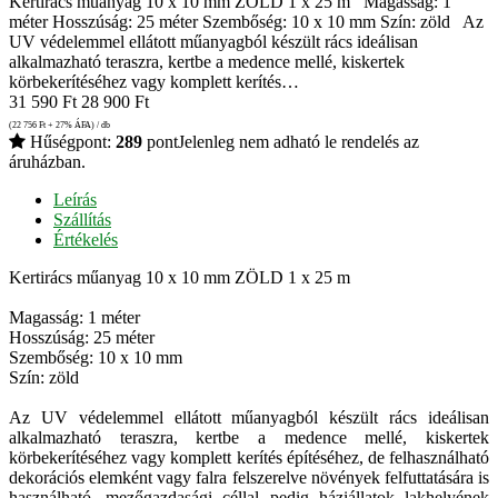
Kertirács műanyag 10 x 10 mm ZÖLD 1 x 25 m Magasság: 1
méter Hosszúság: 25 méter Szembőség: 10 x 10 mm Szín: zöld Az
UV védelemmel ellátott műanyagból készült rács ideálisan
alkalmazható teraszra, kertbe a medence mellé, kiskertek
körbekerítéséhez vagy komplett kerítés…
31 590
Ft
28 900
Ft
(22 756
Ft
+ 27% ÁFA) / db
Hűségpont:
289
pont
Jelenleg nem adható le rendelés az
áruházban.
Leírás
Szállítás
Értékelés
Kertirács műanyag 10 x 10 mm ZÖLD 1 x 25 m
Magasság: 1 méter
Hosszúság: 25 méter
Szembőség: 10 x 10 mm
Szín: zöld
Az UV védelemmel ellátott műanyagból készült rács ideálisan
alkalmazható teraszra, kertbe a medence mellé, kiskertek
körbekerítéséhez vagy komplett kerítés építéséhez, de felhasználható
dekorációs elemként vagy falra felszerelve növények felfuttatására is
használható, mezőgazdasági céllal pedig háziállatok lakhelyének