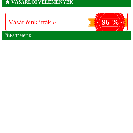
VÁSÁRLÓI VÉLEMÉNYEK
96 %
Vásárlóink írták »
Partnereink