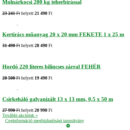
Molnárkocsi 200 kg teherbírással
23 241
Ft
helyett
21 490
Ft
Kertirács műanyag 20 x 20 mm FEKETE 1 x 25 m
31 490
Ft
helyett
28 490
Ft
Hordó 220 literes bilincses zárral FEHÉR
20 500
Ft
helyett
19 490
Ft
Csirkeháló galvanizált 13 x 13 mm, 0,5 x 50 m
27 990
Ft
helyett
20 990
Ft
További akcióink »
Ceginformáció megbizhatósági tanusitvány