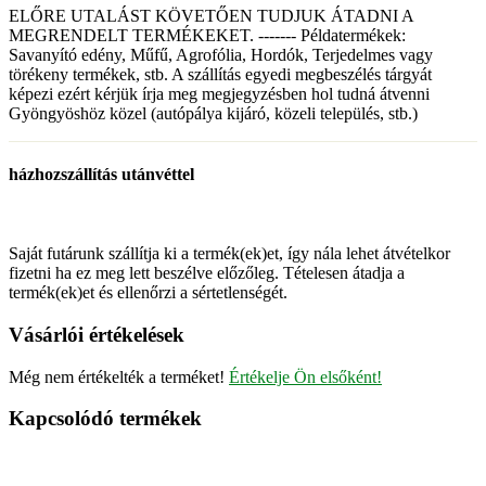
ELŐRE UTALÁST KÖVETŐEN TUDJUK ÁTADNI A
MEGRENDELT TERMÉKEKET. ------- Példatermékek:
Savanyító edény, Műfű, Agrofólia, Hordók, Terjedelmes vagy
törékeny termékek, stb. A szállítás egyedi megbeszélés tárgyát
képezi ezért kérjük írja meg megjegyzésben hol tudná átvenni
Gyöngyöshöz közel (autópálya kijáró, közeli település, stb.)
házhozszállítás utánvéttel
Saját futárunk szállítja ki a termék(ek)et, így nála lehet átvételkor
fizetni ha ez meg lett beszélve előzőleg. Tételesen átadja a
termék(ek)et és ellenőrzi a sértetlenségét.
Vásárlói értékelések
Még nem értékelték a terméket!
Értékelje Ön elsőként!
Kapcsolódó termékek