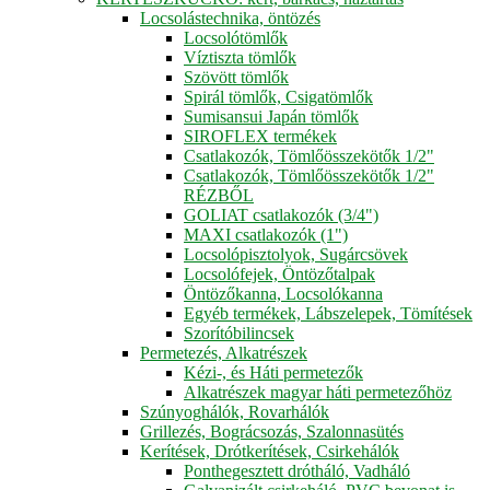
Locsolástechnika, öntözés
Locsolótömlők
Víztiszta tömlők
Szövött tömlők
Spirál tömlők, Csigatömlők
Sumisansui Japán tömlők
SIROFLEX termékek
Csatlakozók, Tömlőösszekötők 1/2"
Csatlakozók, Tömlőösszekötők 1/2"
RÉZBŐL
GOLIAT csatlakozók (3/4")
MAXI csatlakozók (1")
Locsolópisztolyok, Sugárcsövek
Locsolófejek, Öntözőtalpak
Öntözőkanna, Locsolókanna
Egyéb termékek, Lábszelepek, Tömítések
Szorítóbilincsek
Permetezés, Alkatrészek
Kézi-, és Háti permetezők
Alkatrészek magyar háti permetezőhöz
Szúnyoghálók, Rovarhálók
Grillezés, Bográcsozás, Szalonnasütés
Kerítések, Drótkerítések, Csirkehálók
Ponthegesztett drótháló, Vadháló