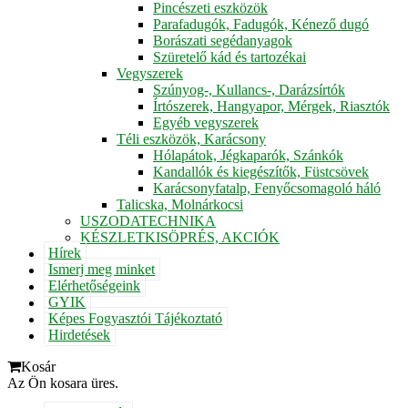
Pincészeti eszközök
Parafadugók, Fadugók, Kénező dugó
Borászati segédanyagok
Szüretelő kád és tartozékai
Vegyszerek
Szúnyog-, Kullancs-, Darázsírtók
Írtószerek, Hangyapor, Mérgek, Riasztók
Egyéb vegyszerek
Téli eszközök, Karácsony
Hólapátok, Jégkaparók, Szánkók
Kandallók és kiegészítők, Füstcsövek
Karácsonyfatalp, Fenyőcsomagoló háló
Talicska, Molnárkocsi
USZODATECHNIKA
KÉSZLETKISÖPRÉS, AKCIÓK
Hírek
Ismerj meg minket
Elérhetőségeink
GYIK
Képes Fogyasztói Tájékoztató
Hirdetések
Kosár
Az Ön kosara üres.