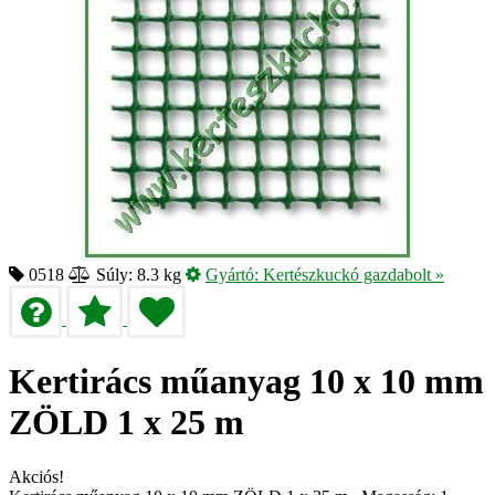
0518
Súly: 8.3 kg
Gyártó:
Kertészkuckó gazdabolt
»
Kertirács műanyag 10 x 10 mm
ZÖLD 1 x 25 m
Akciós!