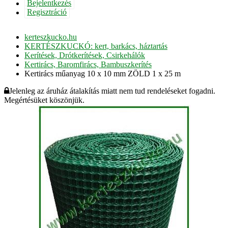
Bejelentkezés
Regisztráció
kerteszkucko.hu
KERTÉSZKUCKÓ: kert, barkács, háztartás
Kerítések, Drótkerítések, Csirkehálók
Kertirács, Baromfirács, Bambuszkerítés
Kertirács műanyag 10 x 10 mm ZÖLD 1 x 25 m
Jelenleg az áruház átalakítás miatt nem tud rendeléseket fogadni.
Megértésüket köszönjük.