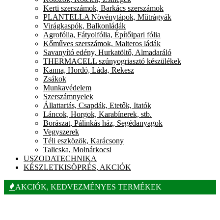
Kerti szerszámok, Barkács szerszámok
PLANTELLA Növénytápok, Műtrágyák
Virágkaspók, Balkonládák
Agrofólia, Fátyolfólia, Építőipari fólia
Kőműves szerszámok, Malteros ládák
Savanyító edény, Hurkatöltő, Almadaráló
THERMACELL szúnyogriasztó készülékek
Kanna, Hordó, Láda, Rekesz
Zsákok
Munkavédelem
Szerszámnyelek
Állattartás, Csapdák, Etetők, Itatók
Láncok, Horgok, Karabínerek, stb.
Borászat, Pálinkás ház, Segédanyagok
Vegyszerek
Téli eszközök, Karácsony
Talicska, Molnárkocsi
USZODATECHNIKA
KÉSZLETKISÖPRÉS, AKCIÓK
AKCIÓK, KEDVEZMÉNYES TERMÉKEK