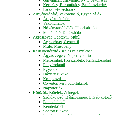
Galvanizált csirkeháló, PVC bevonat is
Kertirács, Baromfirács, Bambuszkerítés
Facsemete védőrács
Árnyékolóháló, Vakondháló, Egyéb hálók
Árnyékolóhálók
Vakondhálók
Növénytartó hálók, Uborkahálók
Madárháló, Darázsháló
Agroszövet, Geotextil, Műfű
Agroszövet, Geotextil
Műfű, Műsövény
Kerti kiegészítők széles választékban
Ágyásszegély, Napernyőtartó
Mérőszalag, Hosszabbító, Ragasztószalag
Fűnyíródamil
Egyebek
Háztartási kuka
Komposztláda
Covertop kerti bútortakarók
Napvitorlák
Kötözők, Kötelek, Zsinegek
Szőlőkötöző, Bálázózsineg, Egyéb kötöző
Fonatolt kötél
Kenderkötél
Sodrott PP kötél