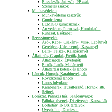
Rasselzsák, Jutazsák, PP zsák
Szemetes zsákok
Munkavédelem
Munkavédelmi kesztyűk
Gumicsizma
LEMIGO gumicsizmák
Arcvédelem, Pormaszk, Homlokpánt
Ruházat, Esőkabát
Szerszámnyelek
Ásó-, Kapa-, Csákány-, Villa-, Lapátnyél
Gereblye-, Udvarseprű-, Kaszanyél
Balta-, Fejsze-, Kalapácsnyél
Állattartás, Csapdák, Etetők, Itatók
Állatcsapdák, Élvefogók
Etetők, Itatók, Madáretető
Állattartási kötelek és láncok
Láncok, Horgok, Karabínerek, stb.
Rövidszemű láncok
Lapos folyólánc
Karabinerek, Huzalfeszítő, Horgok, stb.
Szögek
Borászat, Pálinkás ház, Segédanyagok
Pálinkás üvegek, Díszüvegek, Kapszulák
Bortartály, INOX tartályok
Üvegballon, Demizson