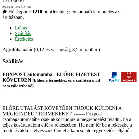
121 000
Ft
(95 276
Ft
+ 27% ÁFA) / db
Hűségpont:
1210
pont
Jelenleg nem adható le rendelés az
áruházban.
Leírás
Szállítás
Értékelés
Agrofólia natúr (0,12-es vastagság, 8,5 m x 60 m)
Szállítás
FOXPOST automatába - ELŐRE FIZETÉST
KÖVETŐEN
(Ehhez a termékhez ez a szállítási mód
nem választható!)
ELŐRE UTALÁST KÖVETŐEN TUDJUK KÜLDENI A
MEGRENDELT TERMÉKEKET. ------- Foxpost
csomagautomatába csak akkor tudjuk a megrendelést feladni, ha a
teljes kosártartalom elfér a rekeszeben. Ha nem fér be a rekeszbe a
rendelés akkor felvesszük Önnel a kapcsolatot egyeztetés céljából.