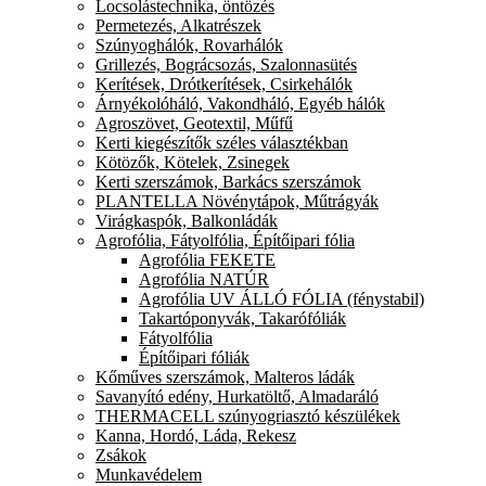
Locsolástechnika, öntözés
Permetezés, Alkatrészek
Szúnyoghálók, Rovarhálók
Grillezés, Bográcsozás, Szalonnasütés
Kerítések, Drótkerítések, Csirkehálók
Árnyékolóháló, Vakondháló, Egyéb hálók
Agroszövet, Geotextil, Műfű
Kerti kiegészítők széles választékban
Kötözők, Kötelek, Zsinegek
Kerti szerszámok, Barkács szerszámok
PLANTELLA Növénytápok, Műtrágyák
Virágkaspók, Balkonládák
Agrofólia, Fátyolfólia, Építőipari fólia
Agrofólia FEKETE
Agrofólia NATÚR
Agrofólia UV ÁLLÓ FÓLIA (fénystabil)
Takartóponyvák, Takarófóliák
Fátyolfólia
Építőipari fóliák
Kőműves szerszámok, Malteros ládák
Savanyító edény, Hurkatöltő, Almadaráló
THERMACELL szúnyogriasztó készülékek
Kanna, Hordó, Láda, Rekesz
Zsákok
Munkavédelem