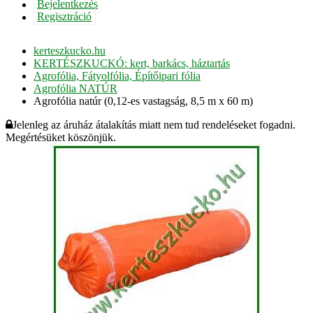
Bejelentkezés
Regisztráció
kerteszkucko.hu
KERTÉSZKUCKÓ: kert, barkács, háztartás
Agrofólia, Fátyolfólia, Építőipari fólia
Agrofólia NATÚR
Agrofólia natúr (0,12-es vastagság, 8,5 m x 60 m)
Jelenleg az áruház átalakítás miatt nem tud rendeléseket fogadni.
Megértésüket köszönjük.