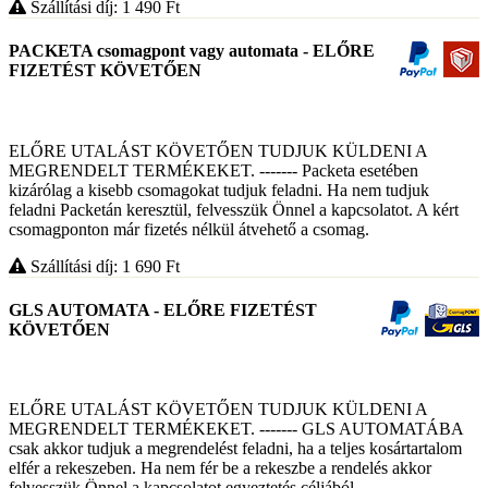
Szállítási díj: 1 490
Ft
PACKETA csomagpont vagy automata - ELŐRE
FIZETÉST KÖVETŐEN
ELŐRE UTALÁST KÖVETŐEN TUDJUK KÜLDENI A
MEGRENDELT TERMÉKEKET. ------- Packeta esetében
kizárólag a kisebb csomagokat tudjuk feladni. Ha nem tudjuk
feladni Packetán keresztül, felvesszük Önnel a kapcsolatot. A kért
csomagponton már fizetés nélkül átvehető a csomag.
Szállítási díj: 1 690
Ft
GLS AUTOMATA - ELŐRE FIZETÉST
KÖVETŐEN
ELŐRE UTALÁST KÖVETŐEN TUDJUK KÜLDENI A
MEGRENDELT TERMÉKEKET. ------- GLS AUTOMATÁBA
csak akkor tudjuk a megrendelést feladni, ha a teljes kosártartalom
elfér a rekeszeben. Ha nem fér be a rekeszbe a rendelés akkor
felvesszük Önnel a kapcsolatot egyeztetés céljából.