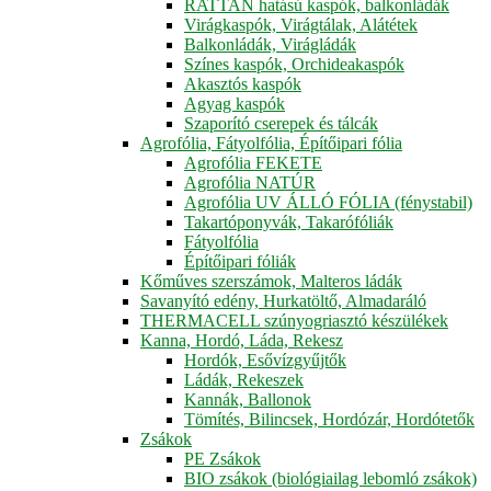
RATTAN hatású kaspók, balkonládák
Virágkaspók, Virágtálak, Alátétek
Balkonládák, Virágládák
Színes kaspók, Orchideakaspók
Akasztós kaspók
Agyag kaspók
Szaporító cserepek és tálcák
Agrofólia, Fátyolfólia, Építőipari fólia
Agrofólia FEKETE
Agrofólia NATÚR
Agrofólia UV ÁLLÓ FÓLIA (fénystabil)
Takartóponyvák, Takarófóliák
Fátyolfólia
Építőipari fóliák
Kőműves szerszámok, Malteros ládák
Savanyító edény, Hurkatöltő, Almadaráló
THERMACELL szúnyogriasztó készülékek
Kanna, Hordó, Láda, Rekesz
Hordók, Esővízgyűjtők
Ládák, Rekeszek
Kannák, Ballonok
Tömítés, Bilincsek, Hordózár, Hordótetők
Zsákok
PE Zsákok
BIO zsákok (biológiailag lebomló zsákok)