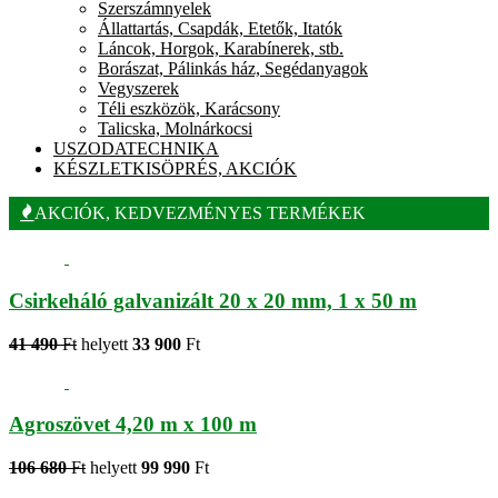
Szerszámnyelek
Állattartás, Csapdák, Etetők, Itatók
Láncok, Horgok, Karabínerek, stb.
Borászat, Pálinkás ház, Segédanyagok
Vegyszerek
Téli eszközök, Karácsony
Talicska, Molnárkocsi
USZODATECHNIKA
KÉSZLETKISÖPRÉS, AKCIÓK
AKCIÓK, KEDVEZMÉNYES TERMÉKEK
Csirkeháló galvanizált 20 x 20 mm, 1 x 50 m
41 490
Ft
helyett
33 900
Ft
Agroszövet 4,20 m x 100 m
106 680
Ft
helyett
99 990
Ft