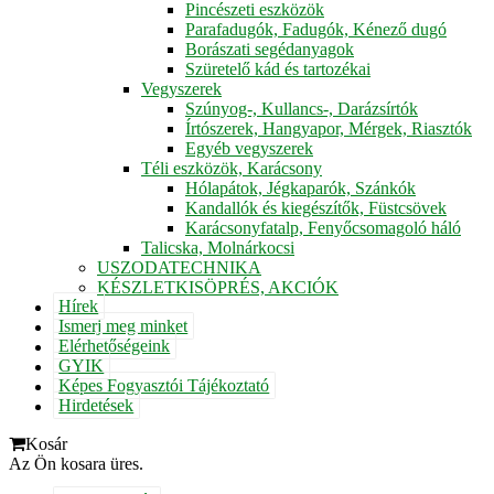
Pincészeti eszközök
Parafadugók, Fadugók, Kénező dugó
Borászati segédanyagok
Szüretelő kád és tartozékai
Vegyszerek
Szúnyog-, Kullancs-, Darázsírtók
Írtószerek, Hangyapor, Mérgek, Riasztók
Egyéb vegyszerek
Téli eszközök, Karácsony
Hólapátok, Jégkaparók, Szánkók
Kandallók és kiegészítők, Füstcsövek
Karácsonyfatalp, Fenyőcsomagoló háló
Talicska, Molnárkocsi
USZODATECHNIKA
KÉSZLETKISÖPRÉS, AKCIÓK
Hírek
Ismerj meg minket
Elérhetőségeink
GYIK
Képes Fogyasztói Tájékoztató
Hirdetések
Kosár
Az Ön kosara üres.