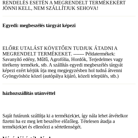
RENDELÉS ESETÉN A MEGRENDELT TERMÉKEKÉRT
JÖNNI KELL, NEM SZÁLLÍTJUK SEHOVA!
Egyedi: megbeszélés tárgyát képezi
ELŐRE UTALÁST KÖVETŐEN TUDJUK ÁTADNI A
MEGRENDELT TERMÉKEKET. ------- Példatermékek:
Savanyító edény, Műfű, Agrofólia, Hordók, Terjedelmes vagy
törékeny termékek, stb. A szállítás egyedi megbeszélés tárgyát
képezi ezért kérjük írja meg megjegyzésben hol tudná átvenni
Gyöngyöshöz közel (autópálya kijáró, közeli település, stb.)
házhozszállítás utánvéttel
Saját futárunk szállítja ki a termék(ek)et, így nála lehet átvételkor
fizetni ha ez meg lett beszélve előzőleg. Tételesen átadja a
termék(ek)et és ellenőrzi a sértetlenségét.