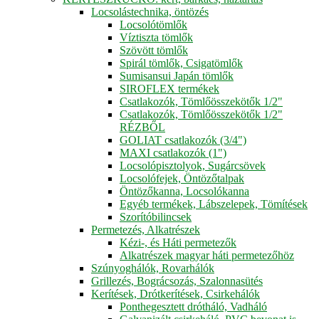
Locsolástechnika, öntözés
Locsolótömlők
Víztiszta tömlők
Szövött tömlők
Spirál tömlők, Csigatömlők
Sumisansui Japán tömlők
SIROFLEX termékek
Csatlakozók, Tömlőösszekötők 1/2"
Csatlakozók, Tömlőösszekötők 1/2"
RÉZBŐL
GOLIAT csatlakozók (3/4")
MAXI csatlakozók (1")
Locsolópisztolyok, Sugárcsövek
Locsolófejek, Öntözőtalpak
Öntözőkanna, Locsolókanna
Egyéb termékek, Lábszelepek, Tömítések
Szorítóbilincsek
Permetezés, Alkatrészek
Kézi-, és Háti permetezők
Alkatrészek magyar háti permetezőhöz
Szúnyoghálók, Rovarhálók
Grillezés, Bográcsozás, Szalonnasütés
Kerítések, Drótkerítések, Csirkehálók
Ponthegesztett drótháló, Vadháló