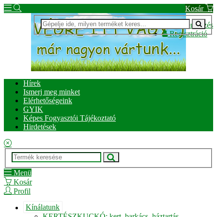
Kosár
Bejelentkezés
Regisztráció
Hírek
Ismerj meg minket
Elérhetőségeink
GYIK
Képes Fogyasztói Tájékoztató
Hirdetések
Menü
Kosár
Profil
Kínálatunk
KERTÉSZKUCKÓ: kert, barkács, háztartás