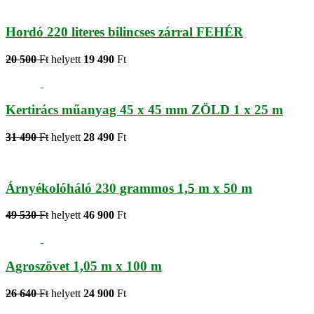
Hordó 220 literes bilincses zárral FEHÉR
20 500
Ft
helyett
19 490
Ft
Kertirács műanyag 45 x 45 mm ZÖLD 1 x 25 m
31 490
Ft
helyett
28 490
Ft
Árnyékolóháló 230 grammos 1,5 m x 50 m
49 530
Ft
helyett
46 900
Ft
Agroszövet 1,05 m x 100 m
26 640
Ft
helyett
24 900
Ft