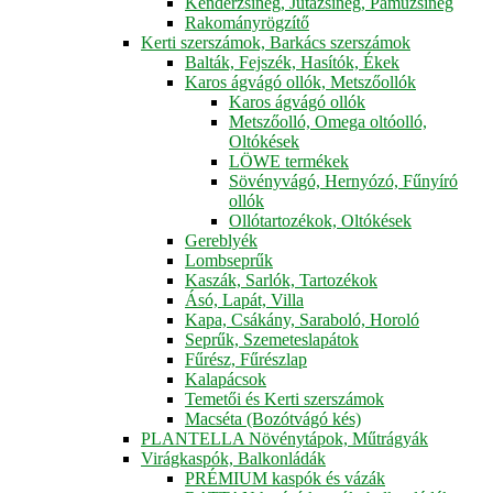
Kenderzsineg, Jutazsineg, Pamuzsineg
Rakományrögzítő
Kerti szerszámok, Barkács szerszámok
Balták, Fejszék, Hasítók, Ékek
Karos ágvágó ollók, Metszőollók
Karos ágvágó ollók
Metszőolló, Omega oltóolló,
Oltókések
LÖWE termékek
Sövényvágó, Hernyózó, Fűnyíró
ollók
Ollótartozékok, Oltókések
Gereblyék
Lombseprűk
Kaszák, Sarlók, Tartozékok
Ásó, Lapát, Villa
Kapa, Csákány, Saraboló, Horoló
Seprűk, Szemeteslapátok
Fűrész, Fűrészlap
Kalapácsok
Temetői és Kerti szerszámok
Macséta (Bozótvágó kés)
PLANTELLA Növénytápok, Műtrágyák
Virágkaspók, Balkonládák
PRÉMIUM kaspók és vázák