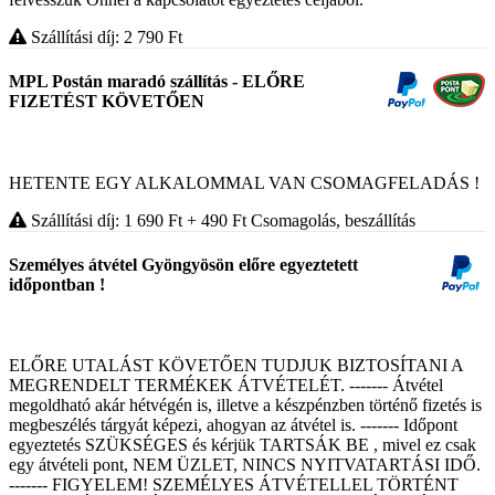
Szállítási díj: 2 790
Ft
MPL Postán maradó szállítás - ELŐRE
FIZETÉST KÖVETŐEN
HETENTE EGY ALKALOMMAL VAN CSOMAGFELADÁS !
Szállítási díj: 1 690
Ft
+ 490
Ft
Csomagolás, beszállítás
Személyes átvétel Gyöngyösön előre egyeztetett
időpontban !
ELŐRE UTALÁST KÖVETŐEN TUDJUK BIZTOSÍTANI A
MEGRENDELT TERMÉKEK ÁTVÉTELÉT. ------- Átvétel
megoldható akár hétvégén is, illetve a készpénzben történő fizetés is
megbeszélés tárgyát képezi, ahogyan az átvétel is. ------- Időpont
egyeztetés SZÜKSÉGES és kérjük TARTSÁK BE , mivel ez csak
egy átvételi pont, NEM ÜZLET, NINCS NYITVATARTÁSI IDŐ.
------- FIGYELEM! SZEMÉLYES ÁTVÉTELLEL TÖRTÉNT