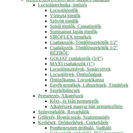
Locsolástechnika, öntözés
Locsolótömlők
Víztiszta tömlők
Szövött tömlők
Spirál tömlők, Csigatömlők
Sumisansui Japán tömlők
SIROFLEX termékek
Csatlakozók, Tömlőösszekötők 1/2"
Csatlakozók, Tömlőösszekötők 1/2"
RÉZBŐL
GOLIAT csatlakozók (3/4")
MAXI csatlakozók (1")
Locsolópisztolyok, Sugárcsövek
Locsolófejek, Öntözőtalpak
Öntözőkanna, Locsolókanna
Egyéb termékek, Lábszelepek, Tömítések
Szorítóbilincsek
Permetezés, Alkatrészek
Kézi-, és Háti permetezők
Alkatrészek magyar háti permetezőhöz
Szúnyoghálók, Rovarhálók
Grillezés, Bográcsozás, Szalonnasütés
Kerítések, Drótkerítések, Csirkehálók
Ponthegesztett drótháló, Vadháló