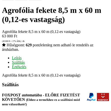
Agrofólia fekete 8,5 m x 60 m
(0,12-es vastagság)
Agrofólia fekete 8,5 m x 60 m (0,12-es vastagság)
63 000
Ft
(49 606
Ft
+ 27% ÁFA) / db
Hűségpont:
629
pont
Jelenleg nem adható le rendelés az
áruházban.
Leírás
Szállítás
Értékelés
Agrofólia fekete 8,5 m x 60 m (0,12-es vastagság)
Szállítás
FOXPOST automatába - ELŐRE FIZETÉST
KÖVETŐEN
(Ehhez a termékhez ez a szállítási mód
nem választható!)