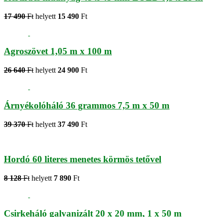
17 490
Ft
helyett
15 490
Ft
Agroszövet 1,05 m x 100 m
26 640
Ft
helyett
24 900
Ft
Árnyékolóháló 36 grammos 7,5 m x 50 m
39 370
Ft
helyett
37 490
Ft
Hordó 60 literes menetes körmös tetővel
8 128
Ft
helyett
7 890
Ft
Csirkeháló galvanizált 20 x 20 mm, 1 x 50 m