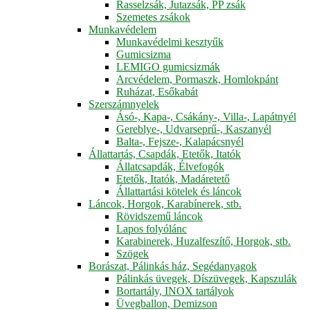
Rasselzsák, Jutazsák, PP zsák
Szemetes zsákok
Munkavédelem
Munkavédelmi kesztyűk
Gumicsizma
LEMIGO gumicsizmák
Arcvédelem, Pormaszk, Homlokpánt
Ruházat, Esőkabát
Szerszámnyelek
Ásó-, Kapa-, Csákány-, Villa-, Lapátnyél
Gereblye-, Udvarseprű-, Kaszanyél
Balta-, Fejsze-, Kalapácsnyél
Állattartás, Csapdák, Etetők, Itatók
Állatcsapdák, Élvefogók
Etetők, Itatók, Madáretető
Állattartási kötelek és láncok
Láncok, Horgok, Karabínerek, stb.
Rövidszemű láncok
Lapos folyólánc
Karabinerek, Huzalfeszítő, Horgok, stb.
Szögek
Borászat, Pálinkás ház, Segédanyagok
Pálinkás üvegek, Díszüvegek, Kapszulák
Bortartály, INOX tartályok
Üvegballon, Demizson