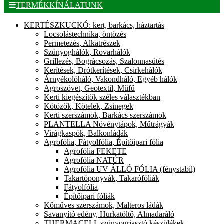
TERMÉKKÍNÁLATUNK
KERTÉSZKUCKÓ: kert, barkács, háztartás
Locsolástechnika, öntözés
Permetezés, Alkatrészek
Szúnyoghálók, Rovarhálók
Grillezés, Bográcsozás, Szalonnasütés
Kerítések, Drótkerítések, Csirkehálók
Árnyékolóháló, Vakondháló, Egyéb hálók
Agroszövet, Geotextil, Műfű
Kerti kiegészítők széles választékban
Kötözők, Kötelek, Zsinegek
Kerti szerszámok, Barkács szerszámok
PLANTELLA Növénytápok, Műtrágyák
Virágkaspók, Balkonládák
Agrofólia, Fátyolfólia, Építőipari fólia
Agrofólia FEKETE
Agrofólia NATÚR
Agrofólia UV ÁLLÓ FÓLIA (fénystabil)
Takartóponyvák, Takarófóliák
Fátyolfólia
Építőipari fóliák
Kőműves szerszámok, Malteros ládák
Savanyító edény, Hurkatöltő, Almadaráló
THERMACELL szúnyogriasztó készülékek