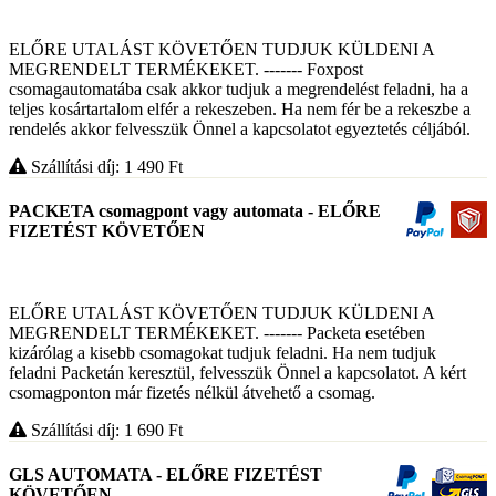
ELŐRE UTALÁST KÖVETŐEN TUDJUK KÜLDENI A
MEGRENDELT TERMÉKEKET. ------- Foxpost
csomagautomatába csak akkor tudjuk a megrendelést feladni, ha a
teljes kosártartalom elfér a rekeszeben. Ha nem fér be a rekeszbe a
rendelés akkor felvesszük Önnel a kapcsolatot egyeztetés céljából.
Szállítási díj: 1 490
Ft
PACKETA csomagpont vagy automata - ELŐRE
FIZETÉST KÖVETŐEN
ELŐRE UTALÁST KÖVETŐEN TUDJUK KÜLDENI A
MEGRENDELT TERMÉKEKET. ------- Packeta esetében
kizárólag a kisebb csomagokat tudjuk feladni. Ha nem tudjuk
feladni Packetán keresztül, felvesszük Önnel a kapcsolatot. A kért
csomagponton már fizetés nélkül átvehető a csomag.
Szállítási díj: 1 690
Ft
GLS AUTOMATA - ELŐRE FIZETÉST
KÖVETŐEN