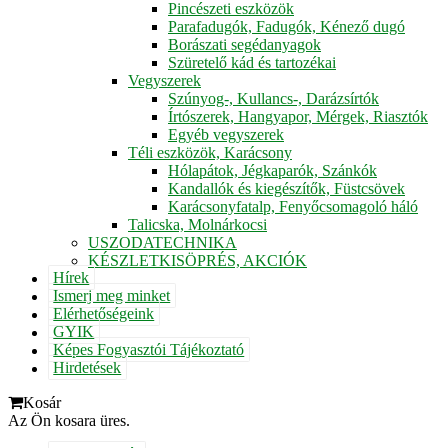
Pincészeti eszközök
Parafadugók, Fadugók, Kénező dugó
Borászati segédanyagok
Szüretelő kád és tartozékai
Vegyszerek
Szúnyog-, Kullancs-, Darázsírtók
Írtószerek, Hangyapor, Mérgek, Riasztók
Egyéb vegyszerek
Téli eszközök, Karácsony
Hólapátok, Jégkaparók, Szánkók
Kandallók és kiegészítők, Füstcsövek
Karácsonyfatalp, Fenyőcsomagoló háló
Talicska, Molnárkocsi
USZODATECHNIKA
KÉSZLETKISÖPRÉS, AKCIÓK
Hírek
Ismerj meg minket
Elérhetőségeink
GYIK
Képes Fogyasztói Tájékoztató
Hirdetések
Kosár
Az Ön kosara üres.