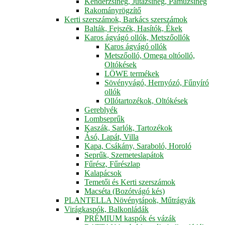
Kenderzsineg, Jutazsineg, Pamuzsineg
Rakományrögzítő
Kerti szerszámok, Barkács szerszámok
Balták, Fejszék, Hasítók, Ékek
Karos ágvágó ollók, Metszőollók
Karos ágvágó ollók
Metszőolló, Omega oltóolló,
Oltókések
LÖWE termékek
Sövényvágó, Hernyózó, Fűnyíró
ollók
Ollótartozékok, Oltókések
Gereblyék
Lombseprűk
Kaszák, Sarlók, Tartozékok
Ásó, Lapát, Villa
Kapa, Csákány, Saraboló, Horoló
Seprűk, Szemeteslapátok
Fűrész, Fűrészlap
Kalapácsok
Temetői és Kerti szerszámok
Macséta (Bozótvágó kés)
PLANTELLA Növénytápok, Műtrágyák
Virágkaspók, Balkonládák
PRÉMIUM kaspók és vázák