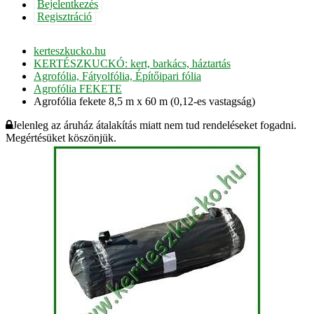
Bejelentkezés
Regisztráció
kerteszkucko.hu
KERTÉSZKUCKÓ: kert, barkács, háztartás
Agrofólia, Fátyolfólia, Építőipari fólia
Agrofólia FEKETE
Agrofólia fekete 8,5 m x 60 m (0,12-es vastagság)
Jelenleg az áruház átalakítás miatt nem tud rendeléseket fogadni.
Megértésüket köszönjük.