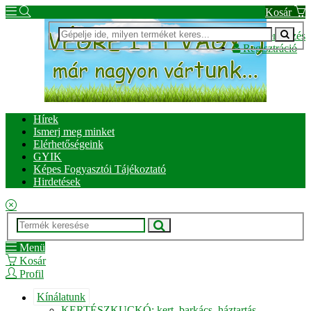
Kosár
Bejelentkezés
Regisztráció
Hírek
Ismerj meg minket
Elérhetőségeink
GYIK
Képes Fogyasztói Tájékoztató
Hirdetések
Menü
Kosár
Profil
Kínálatunk
KERTÉSZKUCKÓ: kert, barkács, háztartás