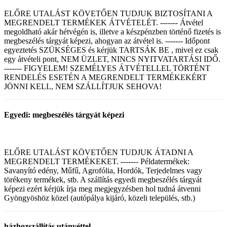
ELŐRE UTALÁST KÖVETŐEN TUDJUK BIZTOSÍTANI A
MEGRENDELT TERMÉKEK ÁTVÉTELÉT. ------- Átvétel
megoldható akár hétvégén is, illetve a készpénzben történő fizetés is
megbeszélés tárgyát képezi, ahogyan az átvétel is. ------- Időpont
egyeztetés SZÜKSÉGES és kérjük TARTSÁK BE , mivel ez csak
egy átvételi pont, NEM ÜZLET, NINCS NYITVATARTÁSI IDŐ.
------- FIGYELEM! SZEMÉLYES ÁTVÉTELLEL TÖRTÉNT
RENDELÉS ESETÉN A MEGRENDELT TERMÉKEKÉRT
JÖNNI KELL, NEM SZÁLLÍTJUK SEHOVA!
Egyedi: megbeszélés tárgyát képezi
ELŐRE UTALÁST KÖVETŐEN TUDJUK ÁTADNI A
MEGRENDELT TERMÉKEKET. ------- Példatermékek:
Savanyító edény, Műfű, Agrofólia, Hordók, Terjedelmes vagy
törékeny termékek, stb. A szállítás egyedi megbeszélés tárgyát
képezi ezért kérjük írja meg megjegyzésben hol tudná átvenni
Gyöngyöshöz közel (autópálya kijáró, közeli település, stb.)
házhozszállítás utánvéttel