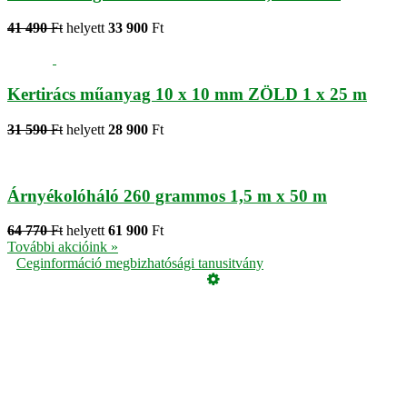
41 490
Ft
helyett
33 900
Ft
Kertirács műanyag 10 x 10 mm ZÖLD 1 x 25 m
31 590
Ft
helyett
28 900
Ft
Árnyékolóháló 260 grammos 1,5 m x 50 m
64 770
Ft
helyett
61 900
Ft
További akcióink »
Ceginformáció megbizhatósági tanusitvány
Üzemeltető
Online elállás
Teljes katalógus
Vásárlói értékelések
Adatvédelmi tájékoztató
Garancia
ÁSZF