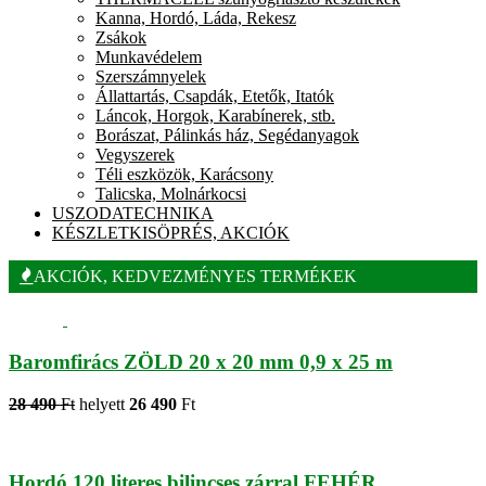
Kanna, Hordó, Láda, Rekesz
Zsákok
Munkavédelem
Szerszámnyelek
Állattartás, Csapdák, Etetők, Itatók
Láncok, Horgok, Karabínerek, stb.
Borászat, Pálinkás ház, Segédanyagok
Vegyszerek
Téli eszközök, Karácsony
Talicska, Molnárkocsi
USZODATECHNIKA
KÉSZLETKISÖPRÉS, AKCIÓK
AKCIÓK, KEDVEZMÉNYES TERMÉKEK
Baromfirács ZÖLD 20 x 20 mm 0,9 x 25 m
28 490
Ft
helyett
26 490
Ft
Hordó 120 literes bilincses zárral FEHÉR