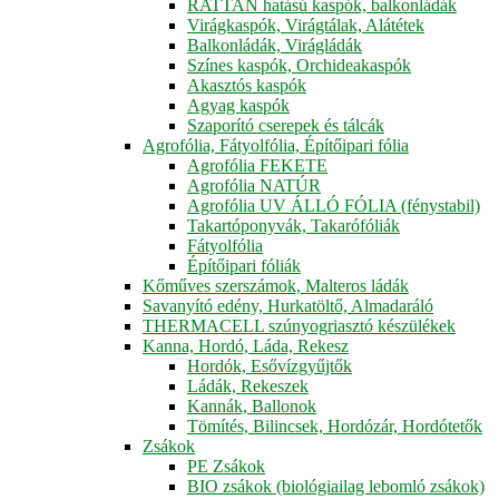
RATTAN hatású kaspók, balkonládák
Virágkaspók, Virágtálak, Alátétek
Balkonládák, Virágládák
Színes kaspók, Orchideakaspók
Akasztós kaspók
Agyag kaspók
Szaporító cserepek és tálcák
Agrofólia, Fátyolfólia, Építőipari fólia
Agrofólia FEKETE
Agrofólia NATÚR
Agrofólia UV ÁLLÓ FÓLIA (fénystabil)
Takartóponyvák, Takarófóliák
Fátyolfólia
Építőipari fóliák
Kőműves szerszámok, Malteros ládák
Savanyító edény, Hurkatöltő, Almadaráló
THERMACELL szúnyogriasztó készülékek
Kanna, Hordó, Láda, Rekesz
Hordók, Esővízgyűjtők
Ládák, Rekeszek
Kannák, Ballonok
Tömítés, Bilincsek, Hordózár, Hordótetők
Zsákok
PE Zsákok
BIO zsákok (biológiailag lebomló zsákok)