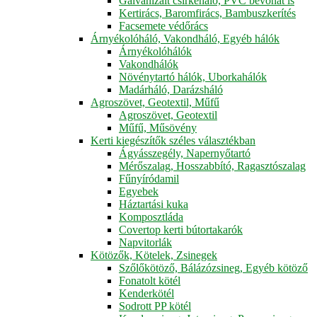
Galvanizált csirkeháló, PVC bevonat is
Kertirács, Baromfirács, Bambuszkerítés
Facsemete védőrács
Árnyékolóháló, Vakondháló, Egyéb hálók
Árnyékolóhálók
Vakondhálók
Növénytartó hálók, Uborkahálók
Madárháló, Darázsháló
Agroszövet, Geotextil, Műfű
Agroszövet, Geotextil
Műfű, Műsövény
Kerti kiegészítők széles választékban
Ágyásszegély, Napernyőtartó
Mérőszalag, Hosszabbító, Ragasztószalag
Fűnyíródamil
Egyebek
Háztartási kuka
Komposztláda
Covertop kerti bútortakarók
Napvitorlák
Kötözők, Kötelek, Zsinegek
Szőlőkötöző, Bálázózsineg, Egyéb kötöző
Fonatolt kötél
Kenderkötél
Sodrott PP kötél