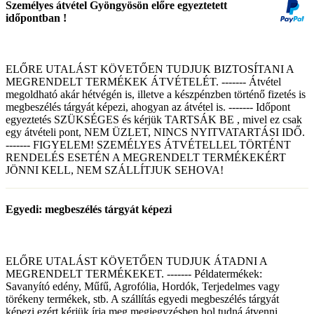
Személyes átvétel Gyöngyösön előre egyeztetett
időpontban !
ELŐRE UTALÁST KÖVETŐEN TUDJUK BIZTOSÍTANI A
MEGRENDELT TERMÉKEK ÁTVÉTELÉT. ------- Átvétel
megoldható akár hétvégén is, illetve a készpénzben történő fizetés is
megbeszélés tárgyát képezi, ahogyan az átvétel is. ------- Időpont
egyeztetés SZÜKSÉGES és kérjük TARTSÁK BE , mivel ez csak
egy átvételi pont, NEM ÜZLET, NINCS NYITVATARTÁSI IDŐ.
------- FIGYELEM! SZEMÉLYES ÁTVÉTELLEL TÖRTÉNT
RENDELÉS ESETÉN A MEGRENDELT TERMÉKEKÉRT
JÖNNI KELL, NEM SZÁLLÍTJUK SEHOVA!
Egyedi: megbeszélés tárgyát képezi
ELŐRE UTALÁST KÖVETŐEN TUDJUK ÁTADNI A
MEGRENDELT TERMÉKEKET. ------- Példatermékek:
Savanyító edény, Műfű, Agrofólia, Hordók, Terjedelmes vagy
törékeny termékek, stb. A szállítás egyedi megbeszélés tárgyát
képezi ezért kérjük írja meg megjegyzésben hol tudná átvenni