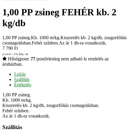
1,00 PP zsineg FEHÉR kb. 2
kg/db
1,00 PP zsineg.Kb. 1000 m/kg.Kiszerelés kb. 2 kg/db, zsugorfóliás
csomagolásban.Fehér színben.Az ár 1 db-ra vonatkozik.
7 790
Ft
(6 134
Ft
+ 27% ÁFA) / db
Hűségpont:
77
pont
Jelenleg nem adható le rendelés az
áruházban.
Leírás
Szállítás
Értékelés
1,00 PP zsineg.
Kb. 1000 m/kg.
Kiszerelés kb. 2 kg/db, zsugorfóliás csomagolásban.
Fehér színben.
Az ár 1 db-ra vonatkozik.
Szállítás