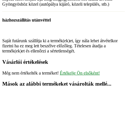
Gyöngyöshöz közel (autópálya kijáró, közeli település, stb.)
házhozszállítás utánvéttel
Saját futárunk szállítja ki a termék(ek)et, így nála lehet átvételkor
fizetni ha ez meg lett beszélve előzőleg. Tételesen átadja a
termék(ek)et és ellenőrzi a sértetlenségét.
Vásárlói értékelések
Még nem értékelték a terméket!
Értékelje Ön elsőként!
Mások az alábbi termékeket vásárolták mellé...