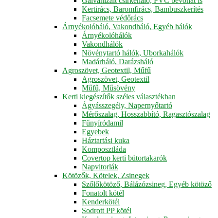
Galvanizált csirkeháló, PVC bevonat is
Kertirács, Baromfirács, Bambuszkerítés
Facsemete védőrács
Árnyékolóháló, Vakondháló, Egyéb hálók
Árnyékolóhálók
Vakondhálók
Növénytartó hálók, Uborkahálók
Madárháló, Darázsháló
Agroszövet, Geotextil, Műfű
Agroszövet, Geotextil
Műfű, Műsövény
Kerti kiegészítők széles választékban
Ágyásszegély, Napernyőtartó
Mérőszalag, Hosszabbító, Ragasztószalag
Fűnyíródamil
Egyebek
Háztartási kuka
Komposztláda
Covertop kerti bútortakarók
Napvitorlák
Kötözők, Kötelek, Zsinegek
Szőlőkötöző, Bálázózsineg, Egyéb kötöző
Fonatolt kötél
Kenderkötél
Sodrott PP kötél