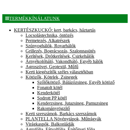
TERMÉKKÍNÁLATUNK
KERTÉSZKUCKÓ: kert, barkács, háztartás
Locsolástechnika, öntözés
Permetezés, Alkatrészek
Szúnyoghálók, Rovarhálók
Grillezés, Bográcsozás, Szalonnasütés
Kerítések, Drótkerítések, Csirkehálók
Árnyékolóháló, Vakondháló, Egyéb hálók
Agroszövet, Geotextil, Műfű
Kerti kiegészítők széles választékban
Kötözők, Kötelek, Zsinegek
Szőlőkötöző, Bálázózsineg, Egyéb kötöző
Fonatolt kötél
Kenderkötél
Sodrott PP kötél
Kenderzsineg, Jutazsineg, Pamuzsineg
Rakományrögzítő
Kerti szerszámok, Barkács szerszámok
PLANTELLA Növénytápok, Műtrágyák
Virágkaspók, Balkonládák
Agrofólia, Fátyolfólia, Építőipari fólia