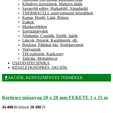
Kőműves szerszámok, Malteros ládák
Savanyító edény, Hurkatöltő, Almadaráló
THERMACELL szúnyogriasztó készülékek
Kanna, Hordó, Láda, Rekesz
Zsákok
Munkavédelem
Szerszámnyelek
Állattartás, Csapdák, Etetők, Itatók
Láncok, Horgok, Karabínerek, stb.
Borászat, Pálinkás ház, Segédanyagok
Vegyszerek
Téli eszközök, Karácsony
Talicska, Molnárkocsi
USZODATECHNIKA
KÉSZLETKISÖPRÉS, AKCIÓK
AKCIÓK, KEDVEZMÉNYES TERMÉKEK
Kertirács műanyag 20 x 20 mm FEKETE 1 x 25 m
31 490
Ft
helyett
28 490
Ft