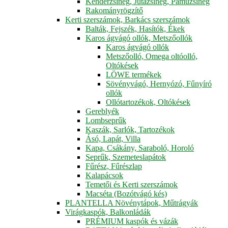
Kenderzsineg, Jutazsineg, Pamuzsineg
Rakományrögzítő
Kerti szerszámok, Barkács szerszámok
Balták, Fejszék, Hasítók, Ékek
Karos ágvágó ollók, Metszőollók
Karos ágvágó ollók
Metszőolló, Omega oltóolló,
Oltókések
LÖWE termékek
Sövényvágó, Hernyózó, Fűnyíró
ollók
Ollótartozékok, Oltókések
Gereblyék
Lombseprűk
Kaszák, Sarlók, Tartozékok
Ásó, Lapát, Villa
Kapa, Csákány, Saraboló, Horoló
Seprűk, Szemeteslapátok
Fűrész, Fűrészlap
Kalapácsok
Temetői és Kerti szerszámok
Macséta (Bozótvágó kés)
PLANTELLA Növénytápok, Műtrágyák
Virágkaspók, Balkonládák
PRÉMIUM kaspók és vázák