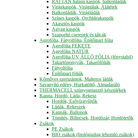
RATTAN hatású kaspók, balkonládák
Virágkaspók, Virágtálak, Alátétek
Balkonládák, Virágládák
Színes kaspók, Orchideakaspók
Akasztós kaspók
Agyag kaspók
Szaporító cserepek és tálcák
Agrofólia, Fátyolfólia, Építőipari fólia
Agrofólia FEKETE
Agrofólia NATÚR
Agrofólia UV ÁLLÓ FÓLIA (fénystabil)
Takartóponyvák, Takarófóliák
Fátyolfólia
Építőipari fóliák
Kőműves szerszámok, Malteros ládák
Savanyító edény, Hurkatöltő, Almadaráló
THERMACELL szúnyogriasztó készülékek
Kanna, Hordó, Láda, Rekesz
Hordók, Esővízgyűjtők
Ládák, Rekeszek
Kannák, Ballonok
Tömítés, Bilincsek, Hordózár, Hordótetők
Zsákok
PE Zsákok
BIO zsákok (biológiailag lebomló zsákok)