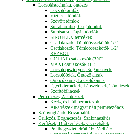
Locsolástechnika, öntözés
Locsolótömlők
Víztiszta tömlők
Szövött tömlők
Spirál tömlők, Csigatömlők
Sumisansui Japán tömlők
SIROFLEX termékek
Csatlakozók, Tömlőösszekötők 1/2"
Csatlakozók, Tömlőösszekötők 1/2"
RÉZBŐL
GOLIAT csatlakozók (3/4")
MAXI csatlakozók (1")
Locsolópisztolyok, Sugárcsövek
Locsolófejek, Öntözőtalpak
Öntözőkanna, Locsolókanna
Egyéb termékek, Lábszelepek, Tömítések
Szorítóbilincsek
Permetezés, Alkatrészek
Kézi-, és Háti permetezők
Alkatrészek magyar háti permetezőhöz
Szúnyoghálók, Rovarhálók
Grillezés, Bográcsozás, Szalonnasütés
Kerítések, Drótkerítések, Csirkehálók
Ponthegesztett drótháló, Vadháló