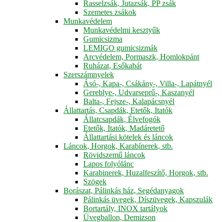
Rasselzsák, Jutazsák, PP zsák
Szemetes zsákok
Munkavédelem
Munkavédelmi kesztyűk
Gumicsizma
LEMIGO gumicsizmák
Arcvédelem, Pormaszk, Homlokpánt
Ruházat, Esőkabát
Szerszámnyelek
Ásó-, Kapa-, Csákány-, Villa-, Lapátnyél
Gereblye-, Udvarseprű-, Kaszanyél
Balta-, Fejsze-, Kalapácsnyél
Állattartás, Csapdák, Etetők, Itatók
Állatcsapdák, Élvefogók
Etetők, Itatók, Madáretető
Állattartási kötelek és láncok
Láncok, Horgok, Karabínerek, stb.
Rövidszemű láncok
Lapos folyólánc
Karabinerek, Huzalfeszítő, Horgok, stb.
Szögek
Borászat, Pálinkás ház, Segédanyagok
Pálinkás üvegek, Díszüvegek, Kapszulák
Bortartály, INOX tartályok
Üvegballon, Demizson