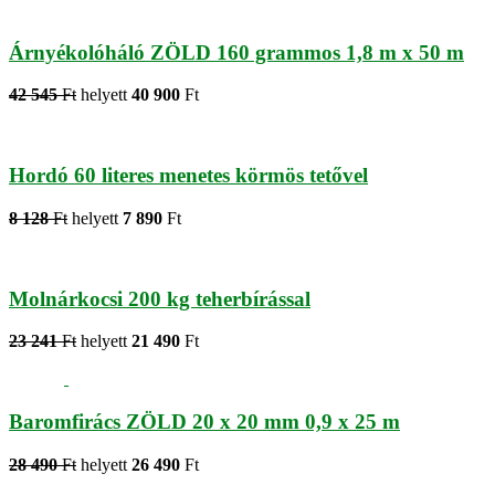
Árnyékolóháló ZÖLD 160 grammos 1,8 m x 50 m
42 545
Ft
helyett
40 900
Ft
Hordó 60 literes menetes körmös tetővel
8 128
Ft
helyett
7 890
Ft
Molnárkocsi 200 kg teherbírással
23 241
Ft
helyett
21 490
Ft
Baromfirács ZÖLD 20 x 20 mm 0,9 x 25 m
28 490
Ft
helyett
26 490
Ft