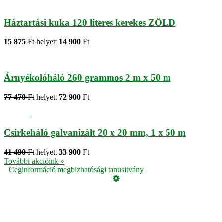
Háztartási kuka 120 literes kerekes ZÖLD
15 875
Ft
helyett
14 900
Ft
Árnyékolóháló 260 grammos 2 m x 50 m
77 470
Ft
helyett
72 900
Ft
Csirkeháló galvanizált 20 x 20 mm, 1 x 50 m
41 490
Ft
helyett
33 900
Ft
További akcióink »
Ceginformáció megbizhatósági tanusitvány
Üzemeltető
Online elállás
Teljes katalógus
Vásárlói értékelések