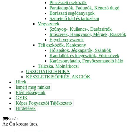
Pincészeti eszközök
Parafadugók, Fadugók, Kénező dugó
Borászati segédanyagok
Szüretelő kád és tartozékai
Vegyszerek
Szúnyog-, Kullancs-, Darázsírtók
Írtószerek, Hangyapor, Mérgek, Riasztók
Egyéb vegyszerek
Téli eszközök, Karácsony
Hólapátok, Jégkaparók, Szánkók
Kandallók és kiegészítők, Füstcsövek
Karácsonyfatalp, Fenyőcsomagoló háló
Talicska, Molnárkocsi
USZODATECHNIKA
KÉSZLETKISÖPRÉS, AKCIÓK
Hírek
Ismerj meg minket
Elérhetőségeink
GYIK
Képes Fogyasztói Tájékoztató
Hirdetések
Kosár
Az Ön kosara üres.