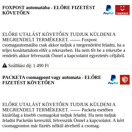
FOXPOST automatába - ELŐRE FIZETÉST
KÖVETŐEN
ELŐRE UTALÁST KÖVETŐEN TUDJUK KÜLDENI A
MEGRENDELT TERMÉKEKET. ------- Foxpost
csomagautomatába csak akkor tudjuk a megrendelést feladni, ha a
teljes kosártartalom elfér a rekeszeben. Ha nem fér be a rekeszbe a
rendelés akkor felvesszük Önnel a kapcsolatot egyeztetés céljából.
Szállítási díj: 1 490
Ft
PACKETA csomagpont vagy automata - ELŐRE
FIZETÉST KÖVETŐEN
ELŐRE UTALÁST KÖVETŐEN TUDJUK KÜLDENI A
MEGRENDELT TERMÉKEKET. ------- Packeta esetében
kizárólag a kisebb csomagokat tudjuk feladni. Ha nem tudjuk
feladni Packetán keresztül, felvesszük Önnel a kapcsolatot. A kért
csomagponton már fizetés nélkül átvehető a csomag.