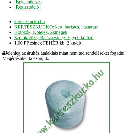
Bejelentkezés
Regisztráció
kerteszkucko.hu
KERTÉSZKUCKÓ: kert, barkács, háztartás
Kötözők, Kötelek, Zsinegek
Szőlőkötöző, Bálázózsineg, Egyéb kötöző
1,00 PP zsineg FEHÉR kb. 2 kg/db
Jelenleg az áruház átalakítás miatt nem tud rendeléseket fogadni.
Megértésüket köszönjük.