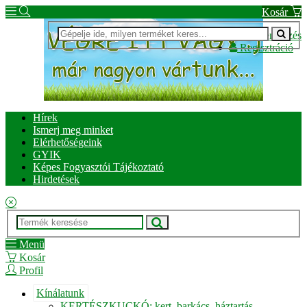
Kosár
Bejelentkezés
Regisztráció
Hírek
Ismerj meg minket
Elérhetőségeink
GYIK
Képes Fogyasztói Tájékoztató
Hirdetések
Menü
Kosár
Profil
Kínálatunk
KERTÉSZKUCKÓ: kert, barkács, háztartás