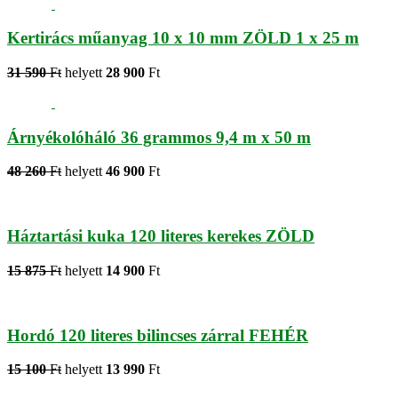
Kertirács műanyag 10 x 10 mm ZÖLD 1 x 25 m
31 590
Ft
helyett
28 900
Ft
Árnyékolóháló 36 grammos 9,4 m x 50 m
48 260
Ft
helyett
46 900
Ft
Háztartási kuka 120 literes kerekes ZÖLD
15 875
Ft
helyett
14 900
Ft
Hordó 120 literes bilincses zárral FEHÉR
15 100
Ft
helyett
13 990
Ft