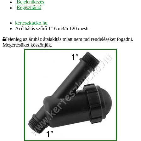
Bejelentkezés
Regisztráció
kerteszkucko.hu
Acélhálós szűrő 1" 6 m3/h 120 mesh
Jelenleg az áruház átalakítás miatt nem tud rendeléseket fogadni.
Megértésüket köszönjük.