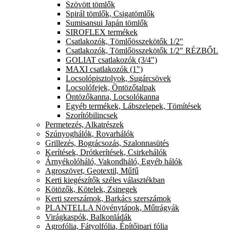
Szövött tömlők
Spirál tömlők, Csigatömlők
Sumisansui Japán tömlők
SIROFLEX termékek
Csatlakozók, Tömlőösszekötők 1/2"
Csatlakozók, Tömlőösszekötők 1/2" RÉZBŐL
GOLIAT csatlakozók (3/4")
MAXI csatlakozók (1")
Locsolópisztolyok, Sugárcsövek
Locsolófejek, Öntözőtalpak
Öntözőkanna, Locsolókanna
Egyéb termékek, Lábszelepek, Tömítések
Szorítóbilincsek
Permetezés, Alkatrészek
Szúnyoghálók, Rovarhálók
Grillezés, Bográcsozás, Szalonnasütés
Kerítések, Drótkerítések, Csirkehálók
Árnyékolóháló, Vakondháló, Egyéb hálók
Agroszövet, Geotextil, Műfű
Kerti kiegészítők széles választékban
Kötözők, Kötelek, Zsinegek
Kerti szerszámok, Barkács szerszámok
PLANTELLA Növénytápok, Műtrágyák
Virágkaspók, Balkonládák
Agrofólia, Fátyolfólia, Építőipari fólia