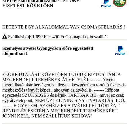
MPL Postán maradó szállítás - ELŐRE
FIZETÉST KÖVETŐEN
HETENTE EGY ALKALOMMAL VAN CSOMAGFELADÁS !
Szállítási díj: 1 690
Ft
+ 490
Ft
Csomagolás, beszállítás
Személyes átvétel Gyöngyösön előre egyeztetett
időpontban !
ELŐRE UTALÁST KÖVETŐEN TUDJUK BIZTOSÍTANI A
MEGRENDELT TERMÉKEK ÁTVÉTELÉT. ------- Átvétel
megoldható akár hétvégén is, illetve a készpénzben történő fizetés is
megbeszélés tárgyát képezi, ahogyan az átvétel is. ------- Időpont
egyeztetés SZÜKSÉGES és kérjük TARTSÁK BE , mivel ez csak
egy átvételi pont, NEM ÜZLET, NINCS NYITVATARTÁSI IDŐ.
------- FIGYELEM! SZEMÉLYES ÁTVÉTELLEL TÖRTÉNT
RENDELÉS ESETÉN A MEGRENDELT TERMÉKEKÉRT
JÖNNI KELL, NEM SZÁLLÍTJUK SEHOVA!