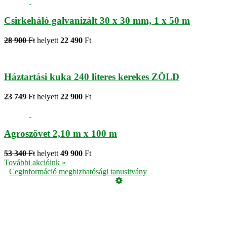
Csirkeháló galvanizált 30 x 30 mm, 1 x 50 m
28 900
Ft
helyett
22 490
Ft
Háztartási kuka 240 literes kerekes ZÖLD
23 749
Ft
helyett
22 900
Ft
Agroszövet 2,10 m x 100 m
53 340
Ft
helyett
49 900
Ft
További akcióink »
Ceginformáció megbizhatósági tanusitvány
Üzemeltető
Online elállás
Teljes katalógus
Vásárlói értékelések
Adatvédelmi tájékoztató