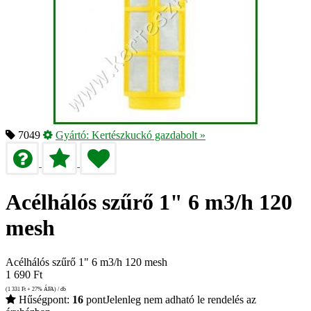
7049
Gyártó:
Kertészkuckó gazdabolt
»
Acélhálós szűrő 1" 6 m3/h 120
mesh
Acélhálós szűrő 1" 6 m3/h 120 mesh
1 690
Ft
(1 331
Ft
+ 27% ÁFA) / db
Hűségpont:
16
pont
Jelenleg nem adható le rendelés az