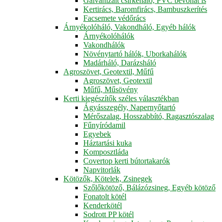
Galvanizált csirkeháló, PVC bevonat is
Kertirács, Baromfirács, Bambuszkerítés
Facsemete védőrács
Árnyékolóháló, Vakondháló, Egyéb hálók
Árnyékolóhálók
Vakondhálók
Növénytartó hálók, Uborkahálók
Madárháló, Darázsháló
Agroszövet, Geotextil, Műfű
Agroszövet, Geotextil
Műfű, Műsövény
Kerti kiegészítők széles választékban
Ágyásszegély, Napernyőtartó
Mérőszalag, Hosszabbító, Ragasztószalag
Fűnyíródamil
Egyebek
Háztartási kuka
Komposztláda
Covertop kerti bútortakarók
Napvitorlák
Kötözők, Kötelek, Zsinegek
Szőlőkötöző, Bálázózsineg, Egyéb kötöző
Fonatolt kötél
Kenderkötél
Sodrott PP kötél