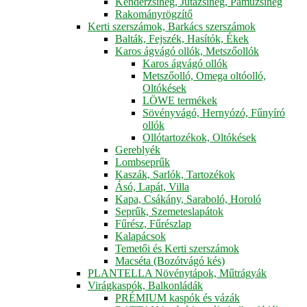
Kenderzsineg, Jutazsineg, Pamuzsineg
Rakományrögzítő
Kerti szerszámok, Barkács szerszámok
Balták, Fejszék, Hasítók, Ékek
Karos ágvágó ollók, Metszőollók
Karos ágvágó ollók
Metszőolló, Omega oltóolló,
Oltókések
LÖWE termékek
Sövényvágó, Hernyózó, Fűnyíró
ollók
Ollótartozékok, Oltókések
Gereblyék
Lombseprűk
Kaszák, Sarlók, Tartozékok
Ásó, Lapát, Villa
Kapa, Csákány, Saraboló, Horoló
Seprűk, Szemeteslapátok
Fűrész, Fűrészlap
Kalapácsok
Temetői és Kerti szerszámok
Macséta (Bozótvágó kés)
PLANTELLA Növénytápok, Műtrágyák
Virágkaspók, Balkonládák
PRÉMIUM kaspók és vázák