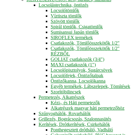
Locsolástechnika, öntözés
Locsolótömlők
Víztiszta tömlők
Szövött tömlők
Spirál tömlők, Csigatömlők
Sumisansui Japán tömlők
SIROFLEX termékek
Csatlakozók, Tömlőösszekötők 1/2"
Csatlakozók, Tömlőösszekötők 1/2"
RÉZBŐL
GOLIAT csatlakozók (3/4")
MAXI csatlakozók (1")
Locsolópisztolyok, Sugárcsövek
Locsolófejek, Öntözőtalpak
Öntözőkanna, Locsolókanna
Egyéb termékek, Lábszelepek, Tömítések
Szorítóbilincsek
Permetezés, Alkatrészek
Kézi-, és Háti permetezők
Alkatrészek magyar háti permetezőhöz
Szúnyoghálók, Rovarhálók
Grillezés, Bográcsozás, Szalonnasütés
Kerítések, Drótkerítések, Csirkehálók
Ponthegesztett drótháló, Vadháló