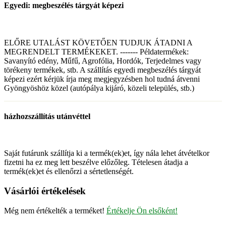
Egyedi: megbeszélés tárgyát képezi
ELŐRE UTALÁST KÖVETŐEN TUDJUK ÁTADNI A
MEGRENDELT TERMÉKEKET. ------- Példatermékek:
Savanyító edény, Műfű, Agrofólia, Hordók, Terjedelmes vagy
törékeny termékek, stb. A szállítás egyedi megbeszélés tárgyát
képezi ezért kérjük írja meg megjegyzésben hol tudná átvenni
Gyöngyöshöz közel (autópálya kijáró, közeli település, stb.)
házhozszállítás utánvéttel
Saját futárunk szállítja ki a termék(ek)et, így nála lehet átvételkor
fizetni ha ez meg lett beszélve előzőleg. Tételesen átadja a
termék(ek)et és ellenőrzi a sértetlenségét.
Vásárlói értékelések
Még nem értékelték a terméket!
Értékelje Ön elsőként!