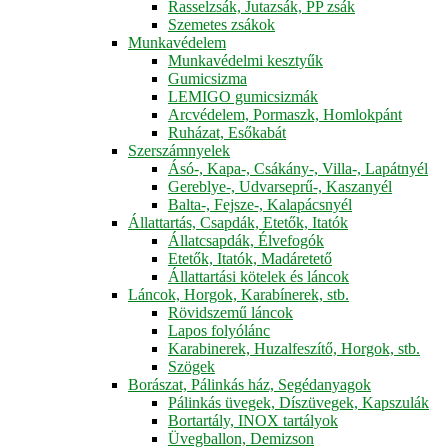
Rasselzsák, Jutazsák, PP zsák
Szemetes zsákok
Munkavédelem
Munkavédelmi kesztyűk
Gumicsizma
LEMIGO gumicsizmák
Arcvédelem, Pormaszk, Homlokpánt
Ruházat, Esőkabát
Szerszámnyelek
Ásó-, Kapa-, Csákány-, Villa-, Lapátnyél
Gereblye-, Udvarseprű-, Kaszanyél
Balta-, Fejsze-, Kalapácsnyél
Állattartás, Csapdák, Etetők, Itatók
Állatcsapdák, Élvefogók
Etetők, Itatók, Madáretető
Állattartási kötelek és láncok
Láncok, Horgok, Karabínerek, stb.
Rövidszemű láncok
Lapos folyólánc
Karabinerek, Huzalfeszítő, Horgok, stb.
Szögek
Borászat, Pálinkás ház, Segédanyagok
Pálinkás üvegek, Díszüvegek, Kapszulák
Bortartály, INOX tartályok
Üvegballon, Demizson