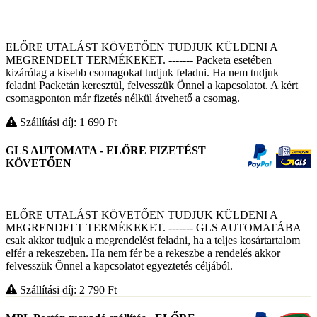
ELŐRE UTALÁST KÖVETŐEN TUDJUK KÜLDENI A
MEGRENDELT TERMÉKEKET. ------- Packeta esetében
kizárólag a kisebb csomagokat tudjuk feladni. Ha nem tudjuk
feladni Packetán keresztül, felvesszük Önnel a kapcsolatot. A kért
csomagponton már fizetés nélkül átvehető a csomag.
Szállítási díj: 1 690
Ft
GLS AUTOMATA - ELŐRE FIZETÉST
KÖVETŐEN
ELŐRE UTALÁST KÖVETŐEN TUDJUK KÜLDENI A
MEGRENDELT TERMÉKEKET. ------- GLS AUTOMATÁBA
csak akkor tudjuk a megrendelést feladni, ha a teljes kosártartalom
elfér a rekeszeben. Ha nem fér be a rekeszbe a rendelés akkor
felvesszük Önnel a kapcsolatot egyeztetés céljából.
Szállítási díj: 2 790
Ft