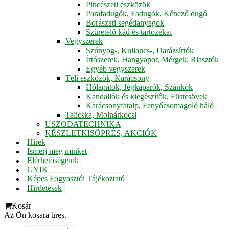
Pincészeti eszközök
Parafadugók, Fadugók, Kénező dugó
Borászati segédanyagok
Szüretelő kád és tartozékai
Vegyszerek
Szúnyog-, Kullancs-, Darázsírtók
Írtószerek, Hangyapor, Mérgek, Riasztók
Egyéb vegyszerek
Téli eszközök, Karácsony
Hólapátok, Jégkaparók, Szánkók
Kandallók és kiegészítők, Füstcsövek
Karácsonyfatalp, Fenyőcsomagoló háló
Talicska, Molnárkocsi
USZODATECHNIKA
KÉSZLETKISÖPRÉS, AKCIÓK
Hírek
Ismerj meg minket
Elérhetőségeink
GYIK
Képes Fogyasztói Tájékoztató
Hirdetések
Kosár
Az Ön kosara üres.