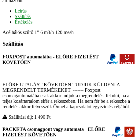
áruházban.
Leírás
Szállítás
Értékelés
Acélhálós szűrő 1" 6 m3/h 120 mesh
Szállítás
FOXPOST automatába - ELŐRE FIZETÉST
KÖVETŐEN
ELŐRE UTALÁST KÖVETŐEN TUDJUK KÜLDENI A
MEGRENDELT TERMÉKEKET. ------- Foxpost
csomagautomatába csak akkor tudjuk a megrendelést feladni, ha a
teljes kosártartalom elfér a rekeszeben. Ha nem fér be a rekeszbe a
rendelés akkor felvesszük Önnel a kapcsolatot egyeztetés céljából.
Szállítási díj: 1 490
Ft
PACKETA csomagpont vagy automata - ELŐRE
FIZETÉST KÖVETŐEN