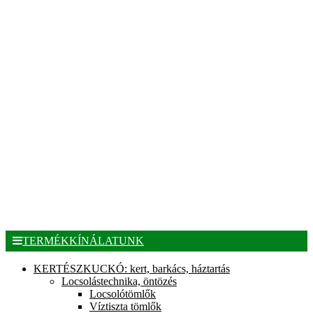
TERMÉKKÍNÁLATUNK
KERTÉSZKUCKÓ: kert, barkács, háztartás
Locsolástechnika, öntözés
Locsolótömlők
Víztiszta tömlők