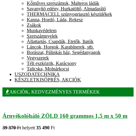
Kőműves szerszámok, Malteros ládák
Savanyító edény, Hurkatöltő, Almadaráló
THERMACELL szúnyogriasztó készülékek
Kanna, Hordó, Láda, Rekesz
Zsákok
Munkavédelem
Szerszámnyelek
Állattartás, Csapdák, Etetők, Itatók
Láncok, Horgok, Karabínerek, stb.
Borászat, Pálinkás ház, Segédanyagok
Vegyszerek
Téli eszközök, Karácsony
Talicska, Molnárkocsi
USZODATECHNIKA
KÉSZLETKISÖPRÉS, AKCIÓK
AKCIÓK, KEDVEZMÉNYES TERMÉKEK
Árnyékolóháló ZÖLD 160 grammos 1,5 m x 50 m
39 370
Ft
helyett
35 490
Ft