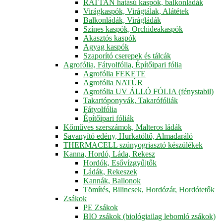
RATTAN hatású kaspók, balkonládák
Virágkaspók, Virágtálak, Alátétek
Balkonládák, Virágládák
Színes kaspók, Orchideakaspók
Akasztós kaspók
Agyag kaspók
Szaporító cserepek és tálcák
Agrofólia, Fátyolfólia, Építőipari fólia
Agrofólia FEKETE
Agrofólia NATÚR
Agrofólia UV ÁLLÓ FÓLIA (fénystabil)
Takartóponyvák, Takarófóliák
Fátyolfólia
Építőipari fóliák
Kőműves szerszámok, Malteros ládák
Savanyító edény, Hurkatöltő, Almadaráló
THERMACELL szúnyogriasztó készülékek
Kanna, Hordó, Láda, Rekesz
Hordók, Esővízgyűjtők
Ládák, Rekeszek
Kannák, Ballonok
Tömítés, Bilincsek, Hordózár, Hordótetők
Zsákok
PE Zsákok
BIO zsákok (biológiailag lebomló zsákok)