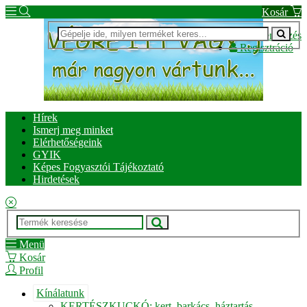
Kosár
Bejelentkezés
Regisztráció
Hírek
Ismerj meg minket
Elérhetőségeink
GYIK
Képes Fogyasztói Tájékoztató
Hirdetések
Menü
Kosár
Profil
Kínálatunk
KERTÉSZKUCKÓ: kert, barkács, háztartás