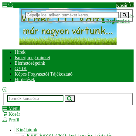
Kosár
Bejelentkezés
Regisztráció
Hírek
Ismerj meg minket
Elérhetőségeink
GYIK
Képes Fogyasztói Tájékoztató
Hirdetések
Menü
Kosár
Profil
Kínálatunk
KERTÉSZKUCKÓ: kert, barkács, háztartás