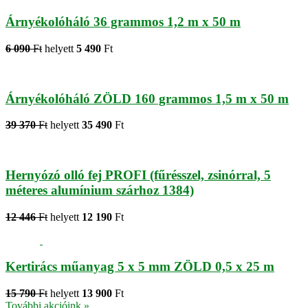
Árnyékolóháló 36 grammos 1,2 m x 50 m
6 090
Ft
helyett
5 490
Ft
Árnyékolóháló ZÖLD 160 grammos 1,5 m x 50 m
39 370
Ft
helyett
35 490
Ft
Hernyózó olló fej PROFI (fűrésszel, zsinórral, 5
méteres alumínium szárhoz 1384)
12 446
Ft
helyett
12 190
Ft
Kertirács műanyag 5 x 5 mm ZÖLD 0,5 x 25 m
15 790
Ft
helyett
13 900
Ft
További akcióink »