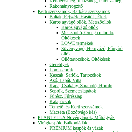
Kenderzsineg, Jutazsineg, Pamuzsineg
Rakományrögzítő
Kerti szerszámok, Barkács szerszámok
Balták, Fejszék, Hasítók, Ékek
Karos ágvágó ollók, Metszőollók
Karos ágvágó ollók
Metszőolló, Omega oltóolló,
Oltókések
LÖWE termékek
Sövényvágó, Hernyózó, Fűnyíró
ollók
Ollótartozékok, Oltókések
Gereblyék
Lombseprűk
Kaszák, Sarlók, Tartozékok
Ásó, Lapát, Villa
Kapa, Csákány, Saraboló, Horoló
Seprűk, Szemeteslapátok
Fűrész, Fűrészlap
Kalapácsok
Temetői és Kerti szerszámok
Macséta (Bozótvágó kés)
PLANTELLA Növénytápok, Műtrágyák
Virágkaspók, Balkonládák
PRÉMIUM kaspók és vázák