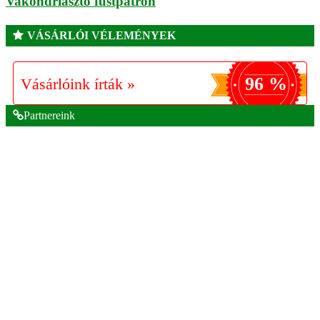
Vakondriasztó füstpatron
VÁSÁRLÓI VÉLEMÉNYEK
96 %
Vásárlóink írták »
Partnereink