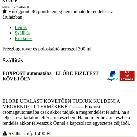
3 620
Ft
(2 850
Ft
+ 27% ÁFA) / db
Hűségpont:
36
pont
Jelenleg nem adható le rendelés az
áruházban.
Leírás
Szállítás
Értékelés
Freezbug rovar és poloskaírtó aeroszol 300 ml
Szállítás
FOXPOST automatába - ELŐRE FIZETÉST
KÖVETŐEN
ELŐRE UTALÁST KÖVETŐEN TUDJUK KÜLDENI A
MEGRENDELT TERMÉKEKET. ------- Foxpost
csomagautomatába csak akkor tudjuk a megrendelést feladni, ha a
teljes kosártartalom elfér a rekeszeben. Ha nem fér be a rekeszbe a
rendelés akkor felvesszük Önnel a kapcsolatot egyeztetés céljából.
Szállítási díj: 1 490
Ft