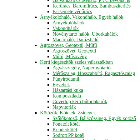
Galvanizált csirkeháló, PVC bevonat is
Kertirács, Baromfirács, Bambuszkerítés
Facsemete védőrács
Árnyékolóháló, Vakondháló, Egyéb hálók
Árnyékolóhálók
Vakondhálók
Növénytartó hálók, Uborkahálók
Madárháló, Darázsháló
Agroszövet, Geotextil, Műfű
Agroszövet, Geotextil
Műfű, Műsövény
Kerti kiegészítők széles választékban
Ágyásszegély, Napernyőtartó
Mérőszalag, Hosszabbító, Ragasztószalag
Fűnyíródamil
Egyebek
Háztartási kuka
Komposztláda
Covertop kerti bútortakarók
Napvitorlák
Kötözők, Kötelek, Zsinegek
Szőlőkötöző, Bálázózsineg, Egyéb kötöző
Fonatolt kötél
Kenderkötél
Sodrott PP kötél