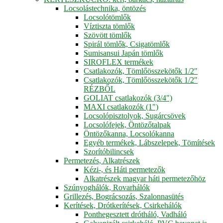
Locsolástechnika, öntözés
Locsolótömlők
Víztiszta tömlők
Szövött tömlők
Spirál tömlők, Csigatömlők
Sumisansui Japán tömlők
SIROFLEX termékek
Csatlakozók, Tömlőösszekötők 1/2"
Csatlakozók, Tömlőösszekötők 1/2"
RÉZBŐL
GOLIAT csatlakozók (3/4")
MAXI csatlakozók (1")
Locsolópisztolyok, Sugárcsövek
Locsolófejek, Öntözőtalpak
Öntözőkanna, Locsolókanna
Egyéb termékek, Lábszelepek, Tömítések
Szorítóbilincsek
Permetezés, Alkatrészek
Kézi-, és Háti permetezők
Alkatrészek magyar háti permetezőhöz
Szúnyoghálók, Rovarhálók
Grillezés, Bográcsozás, Szalonnasütés
Kerítések, Drótkerítések, Csirkehálók
Ponthegesztett drótháló, Vadháló