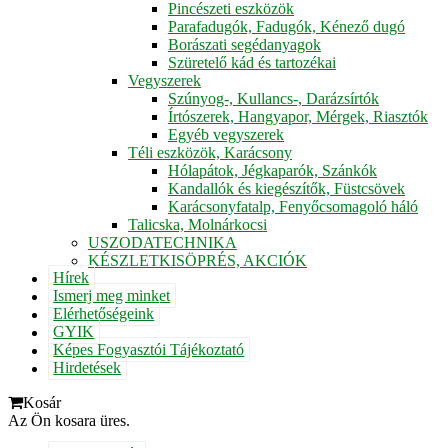
Pincészeti eszközök
Parafadugók, Fadugók, Kénező dugó
Borászati segédanyagok
Szüretelő kád és tartozékai
Vegyszerek
Szúnyog-, Kullancs-, Darázsírtók
Írtószerek, Hangyapor, Mérgek, Riasztók
Egyéb vegyszerek
Téli eszközök, Karácsony
Hólapátok, Jégkaparók, Szánkók
Kandallók és kiegészítők, Füstcsövek
Karácsonyfatalp, Fenyőcsomagoló háló
Talicska, Molnárkocsi
USZODATECHNIKA
KÉSZLETKISÖPRÉS, AKCIÓK
Hírek
Ismerj meg minket
Elérhetőségeink
GYIK
Képes Fogyasztói Tájékoztató
Hirdetések
Kosár
Az Ön kosara üres.