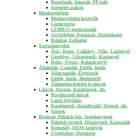
Rasselzsák, Jutazsák, PP zsák
Szemetes zsákok
Munkavédelem
Munkavédelmi kesztyűk
Gumicsizma
LEMIGO gumicsizmák
Arcvédelem, Pormaszk, Homlokpánt
Ruházat, Esőkabát
Szerszámnyelek
Ásó-, Kapa-, Csákány-, Villa-, Lapátnyél
Gereblye-, Udvarseprű-, Kaszanyél
Balta-, Fejsze-, Kalapácsnyél
Állattartás, Csapdák, Etetők, Itatók
Állatcsapdák, Élvefogók
Etetők, Itatók, Madáretető
Állattartási kötelek és láncok
Láncok, Horgok, Karabínerek, stb.
Rövidszemű láncok
Lapos folyólánc
Karabinerek, Huzalfeszítő, Horgok, stb.
Szögek
Borászat, Pálinkás ház, Segédanyagok
Pálinkás üvegek, Díszüvegek, Kapszulák
Bortartály, INOX tartályok
Üvegballon, Demizson