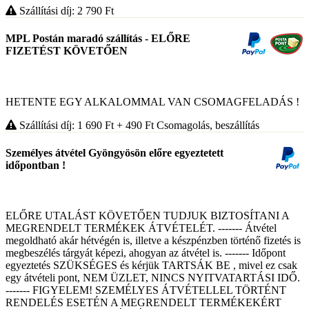
Szállítási díj: 2 790
Ft
MPL Postán maradó szállítás - ELŐRE
FIZETÉST KÖVETŐEN
HETENTE EGY ALKALOMMAL VAN CSOMAGFELADÁS !
Szállítási díj: 1 690
Ft
+ 490
Ft
Csomagolás, beszállítás
Személyes átvétel Gyöngyösön előre egyeztetett
időpontban !
ELŐRE UTALÁST KÖVETŐEN TUDJUK BIZTOSÍTANI A
MEGRENDELT TERMÉKEK ÁTVÉTELÉT. ------- Átvétel
megoldható akár hétvégén is, illetve a készpénzben történő fizetés is
megbeszélés tárgyát képezi, ahogyan az átvétel is. ------- Időpont
egyeztetés SZÜKSÉGES és kérjük TARTSÁK BE , mivel ez csak
egy átvételi pont, NEM ÜZLET, NINCS NYITVATARTÁSI IDŐ.
------- FIGYELEM! SZEMÉLYES ÁTVÉTELLEL TÖRTÉNT
RENDELÉS ESETÉN A MEGRENDELT TERMÉKEKÉRT