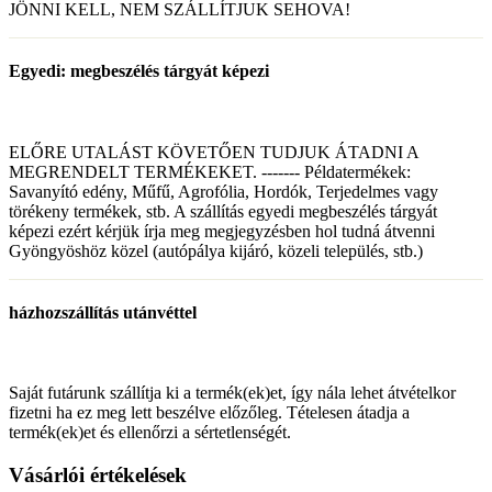
JÖNNI KELL, NEM SZÁLLÍTJUK SEHOVA!
Egyedi: megbeszélés tárgyát képezi
ELŐRE UTALÁST KÖVETŐEN TUDJUK ÁTADNI A
MEGRENDELT TERMÉKEKET. ------- Példatermékek:
Savanyító edény, Műfű, Agrofólia, Hordók, Terjedelmes vagy
törékeny termékek, stb. A szállítás egyedi megbeszélés tárgyát
képezi ezért kérjük írja meg megjegyzésben hol tudná átvenni
Gyöngyöshöz közel (autópálya kijáró, közeli település, stb.)
házhozszállítás utánvéttel
Saját futárunk szállítja ki a termék(ek)et, így nála lehet átvételkor
fizetni ha ez meg lett beszélve előzőleg. Tételesen átadja a
termék(ek)et és ellenőrzi a sértetlenségét.
Vásárlói értékelések