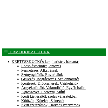
TERMÉKKÍNÁLATUNK
KERTÉSZKUCKÓ: kert, barkács, háztartás
Locsolástechnika, öntözés
Permetezés, Alkatrészek
Szúnyoghálók, Rovarhálók
Grillezés, Bográcsozás, Szalonnasütés
Kerítések, Drótkerítések, Csirkehálók
Árnyékolóháló, Vakondháló, Egyéb hálók
Agroszövet, Geotextil, Műfű
Kerti kiegészítők széles választékban
Kötözők, Kötelek, Zsinegek
Kerti szerszámok, Barkács szerszámok