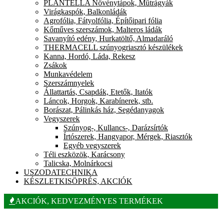
PLANTELLA Növénytápok, Műtrágyák
Virágkaspók, Balkonládák
Agrofólia, Fátyolfólia, Építőipari fólia
Kőműves szerszámok, Malteros ládák
Savanyító edény, Hurkatöltő, Almadaráló
THERMACELL szúnyogriasztó készülékek
Kanna, Hordó, Láda, Rekesz
Zsákok
Munkavédelem
Szerszámnyelek
Állattartás, Csapdák, Etetők, Itatók
Láncok, Horgok, Karabínerek, stb.
Borászat, Pálinkás ház, Segédanyagok
Vegyszerek
Szúnyog-, Kullancs-, Darázsírtók
Írtószerek, Hangyapor, Mérgek, Riasztók
Egyéb vegyszerek
Téli eszközök, Karácsony
Talicska, Molnárkocsi
USZODATECHNIKA
KÉSZLETKISÖPRÉS, AKCIÓK
AKCIÓK, KEDVEZMÉNYES TERMÉKEK