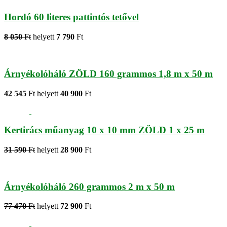
Hordó 60 literes pattintós tetővel
8 050
Ft
helyett
7 790
Ft
Árnyékolóháló ZÖLD 160 grammos 1,8 m x 50 m
42 545
Ft
helyett
40 900
Ft
Kertirács műanyag 10 x 10 mm ZÖLD 1 x 25 m
31 590
Ft
helyett
28 900
Ft
Árnyékolóháló 260 grammos 2 m x 50 m
77 470
Ft
helyett
72 900
Ft