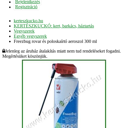
Bejelentkezés
Regisztráció
kerteszkucko.hu
KERTÉSZKUCKÓ: kert, barkács, háztartás
Vegyszerek
Egyéb vegyszerek
Freezbug rovar és poloskaírtó aeroszol 300 ml
Jelenleg az áruház átalakítás miatt nem tud rendeléseket fogadni.
Megértésüket köszönjük.