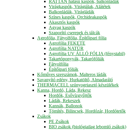
RATTAN hatású kaspók, balkonládák
Virágkaspók, Virágtálak, Alátétek
Balkonládák, Virágládák
Színes kaspók, Orchideakaspók
Akasztós kaspók
Agyag kaspók
Szaporító cserepek és tálcák
Agrofólia, Fátyolfólia, Építőipari fólia
Agrofólia FEKETE
Agrofólia NATÚR
Agrofólia UV ÁLLÓ FÓLIA (fénystabil)
Takartóponyvák, Takarófóliák
Fátyolfólia
Építőipari fóliák
Kőműves szerszámok, Malteros ládák
Savanyító edény, Hurkatöltő, Almadaráló
THERMACELL szúnyogriasztó készülékek
Kanna, Hordó, Láda, Rekesz
Hordók, Esővízgyűjtők
Ládák, Rekeszek
Kannák, Ballonok
Tömítés, Bilincsek, Hordózár, Hordótetők
Zsákok
PE Zsákok
BIO zsákok (biológiailag lebomló zsákok)