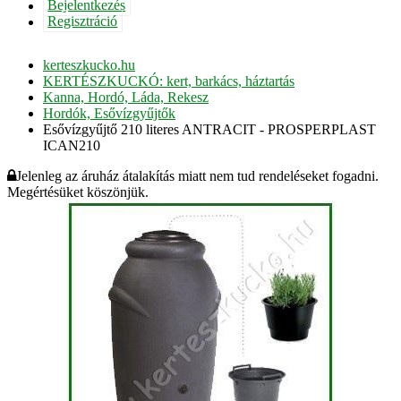
Bejelentkezés
Regisztráció
kerteszkucko.hu
KERTÉSZKUCKÓ: kert, barkács, háztartás
Kanna, Hordó, Láda, Rekesz
Hordók, Esővízgyűjtők
Esővízgyűjtő 210 literes ANTRACIT - PROSPERPLAST
ICAN210
Jelenleg az áruház átalakítás miatt nem tud rendeléseket fogadni.
Megértésüket köszönjük.