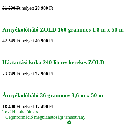
31 590
Ft
helyett
28 900
Ft
Árnyékolóháló ZÖLD 160 grammos 1,8 m x 50 m
42 545
Ft
helyett
40 900
Ft
Háztartási kuka 240 literes kerekes ZÖLD
23 749
Ft
helyett
22 900
Ft
Árnyékolóháló 36 grammos 3,6 m x 50 m
18 400
Ft
helyett
17 490
Ft
További akcióink »
Ceginformáció megbizhatósági tanusitvány
Üzemeltető