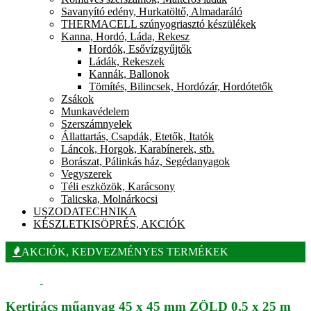
Savanyító edény, Hurkatöltő, Almadaráló
THERMACELL szúnyogriasztó készülékek
Kanna, Hordó, Láda, Rekesz
Hordók, Esővízgyűjtők
Ládák, Rekeszek
Kannák, Ballonok
Tömítés, Bilincsek, Hordózár, Hordótetők
Zsákok
Munkavédelem
Szerszámnyelek
Állattartás, Csapdák, Etetők, Itatók
Láncok, Horgok, Karabínerek, stb.
Borászat, Pálinkás ház, Segédanyagok
Vegyszerek
Téli eszközök, Karácsony
Talicska, Molnárkocsi
USZODATECHNIKA
KÉSZLETKISÖPRÉS, AKCIÓK
AKCIÓK, KEDVEZMÉNYES TERMÉKEK
Kertirács műanyag 45 x 45 mm ZÖLD 0,5 x 25 m