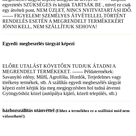
egyeztetés SZÜKSÉGES és kérjük TARTSÁK BE , mivel ez csak
egy átvételi pont, NEM ÜZLET, NINCS NYITVATARTÁSI IDŐ.
------- FIGYELEM! SZEMÉLYES ÁTVÉTELLEL TÖRTÉNT
RENDELÉS ESETÉN A MEGRENDELT TERMÉKEKÉRT
JÖNNI KELL, NEM SZÁLLÍTJUK SEHOVA!
Egyedi: megbeszélés tárgyát képezi
ELŐRE UTALÁST KÖVETŐEN TUDJUK ÁTADNI A
MEGRENDELT TERMÉKEKET. ------- Példatermékek:
Savanyító edény, Műfű, Agrofólia, Hordók, Terjedelmes vagy
törékeny termékek, stb. A szállítás egyedi megbeszélés tárgyát
képezi ezért kérjük írja meg megjegyzésben hol tudná átvenni
Gyöngyöshöz közel (autópálya kijáró, közeli település, stb.)
házhozszállítás utánvéttel
(Ehhez a termékhez ez a szállítási mód nem
választható!)