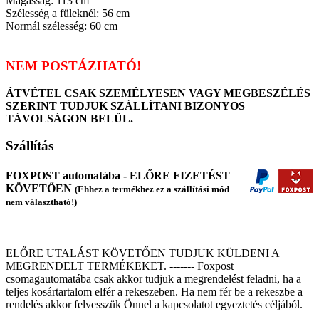
Magasság: 113 cm
Szélesség a füleknél: 56 cm
Normál szélesség: 60 cm
NEM POSTÁZHATÓ!
ÁTVÉTEL CSAK SZEMÉLYESEN VAGY MEGBESZÉLÉS
SZERINT TUDJUK SZÁLLÍTANI BIZONYOS
TÁVOLSÁGON BELÜL.
Szállítás
FOXPOST automatába - ELŐRE FIZETÉST
KÖVETŐEN
(Ehhez a termékhez ez a szállítási mód
nem választható!)
ELŐRE UTALÁST KÖVETŐEN TUDJUK KÜLDENI A
MEGRENDELT TERMÉKEKET. ------- Foxpost
csomagautomatába csak akkor tudjuk a megrendelést feladni, ha a
teljes kosártartalom elfér a rekeszeben. Ha nem fér be a rekeszbe a
rendelés akkor felvesszük Önnel a kapcsolatot egyeztetés céljából.