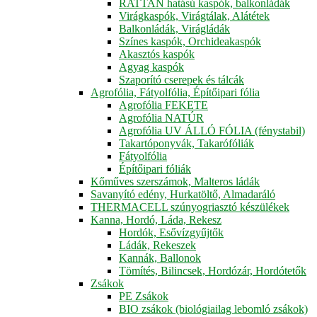
RATTAN hatású kaspók, balkonládák
Virágkaspók, Virágtálak, Alátétek
Balkonládák, Virágládák
Színes kaspók, Orchideakaspók
Akasztós kaspók
Agyag kaspók
Szaporító cserepek és tálcák
Agrofólia, Fátyolfólia, Építőipari fólia
Agrofólia FEKETE
Agrofólia NATÚR
Agrofólia UV ÁLLÓ FÓLIA (fénystabil)
Takartóponyvák, Takarófóliák
Fátyolfólia
Építőipari fóliák
Kőműves szerszámok, Malteros ládák
Savanyító edény, Hurkatöltő, Almadaráló
THERMACELL szúnyogriasztó készülékek
Kanna, Hordó, Láda, Rekesz
Hordók, Esővízgyűjtők
Ládák, Rekeszek
Kannák, Ballonok
Tömítés, Bilincsek, Hordózár, Hordótetők
Zsákok
PE Zsákok
BIO zsákok (biológiailag lebomló zsákok)