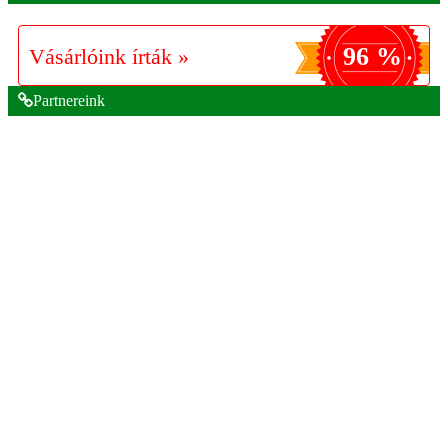
96 %
Vásárlóink írták »
Partnereink