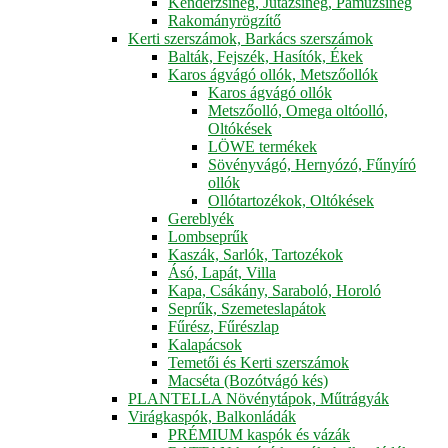
Kenderzsineg, Jutazsineg, Pamuzsineg
Rakományrögzítő
Kerti szerszámok, Barkács szerszámok
Balták, Fejszék, Hasítók, Ékek
Karos ágvágó ollók, Metszőollók
Karos ágvágó ollók
Metszőolló, Omega oltóolló,
Oltókések
LÖWE termékek
Sövényvágó, Hernyózó, Fűnyíró
ollók
Ollótartozékok, Oltókések
Gereblyék
Lombseprűk
Kaszák, Sarlók, Tartozékok
Ásó, Lapát, Villa
Kapa, Csákány, Saraboló, Horoló
Seprűk, Szemeteslapátok
Fűrész, Fűrészlap
Kalapácsok
Temetői és Kerti szerszámok
Macséta (Bozótvágó kés)
PLANTELLA Növénytápok, Műtrágyák
Virágkaspók, Balkonládák
PRÉMIUM kaspók és vázák