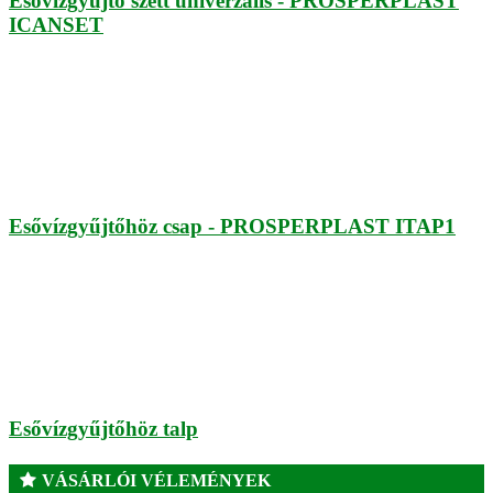
Esővízgyűjtő szett univerzális - PROSPERPLAST
ICANSET
Esővízgyűjtőhöz csap - PROSPERPLAST ITAP1
Esővízgyűjtőhöz talp
VÁSÁRLÓI VÉLEMÉNYEK