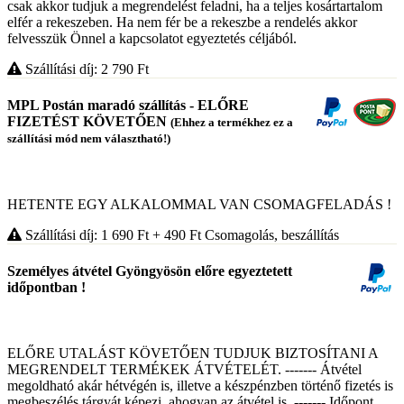
csak akkor tudjuk a megrendelést feladni, ha a teljes kosártartalom
elfér a rekeszeben. Ha nem fér be a rekeszbe a rendelés akkor
felvesszük Önnel a kapcsolatot egyeztetés céljából.
Szállítási díj: 2 790
Ft
MPL Postán maradó szállítás - ELŐRE
FIZETÉST KÖVETŐEN
(Ehhez a termékhez ez a
szállítási mód nem választható!)
HETENTE EGY ALKALOMMAL VAN CSOMAGFELADÁS !
Szállítási díj: 1 690
Ft
+ 490
Ft
Csomagolás, beszállítás
Személyes átvétel Gyöngyösön előre egyeztetett
időpontban !
ELŐRE UTALÁST KÖVETŐEN TUDJUK BIZTOSÍTANI A
MEGRENDELT TERMÉKEK ÁTVÉTELÉT. ------- Átvétel
megoldható akár hétvégén is, illetve a készpénzben történő fizetés is
megbeszélés tárgyát képezi, ahogyan az átvétel is. ------- Időpont