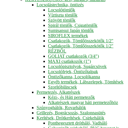
Locsolástechnika, öntözés
Locsolótömlők
Víztiszta tömlők
Szövött tömlők
Spirál tömlők, Csigatömlők
Sumisansui Japán tömlők
SIROFLEX termékek
Csatlakozók, Tömlőösszekötők 1/2"
Csatlakozók, Tömlőösszekötők 1/2"
RÉZBŐL
GOLIAT csatlakozók (3/4")
MAXI csatlakozók (1")
Locsolópisztolyok, Sugárcsövek
Locsolófejek, Öntözőtalpak
Öntözőkanna, Locsolókanna
Egyéb termékek, Lábszelepek, Tömítések
Szorítóbilincsek
Permetezés, Alkatrészek
Kézi-, és Háti permetezők
Alkatrészek magyar háti permetezőhöz
Szúnyoghálók, Rovarhálók
Grillezés, Bográcsozás, Szalonnasütés
Kerítések, Drótkerítések, Csirkehálók
Ponthegesztett drótháló, Vadháló