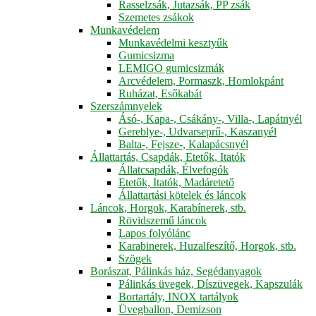
Rasselzsák, Jutazsák, PP zsák
Szemetes zsákok
Munkavédelem
Munkavédelmi kesztyűk
Gumicsizma
LEMIGO gumicsizmák
Arcvédelem, Pormaszk, Homlokpánt
Ruházat, Esőkabát
Szerszámnyelek
Ásó-, Kapa-, Csákány-, Villa-, Lapátnyél
Gereblye-, Udvarseprű-, Kaszanyél
Balta-, Fejsze-, Kalapácsnyél
Állattartás, Csapdák, Etetők, Itatók
Állatcsapdák, Élvefogók
Etetők, Itatók, Madáretető
Állattartási kötelek és láncok
Láncok, Horgok, Karabínerek, stb.
Rövidszemű láncok
Lapos folyólánc
Karabinerek, Huzalfeszítő, Horgok, stb.
Szögek
Borászat, Pálinkás ház, Segédanyagok
Pálinkás üvegek, Díszüvegek, Kapszulák
Bortartály, INOX tartályok
Üvegballon, Demizson