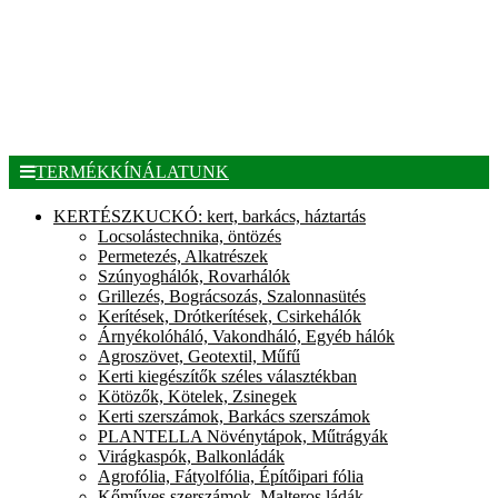
TERMÉKKÍNÁLATUNK
KERTÉSZKUCKÓ: kert, barkács, háztartás
Locsolástechnika, öntözés
Permetezés, Alkatrészek
Szúnyoghálók, Rovarhálók
Grillezés, Bográcsozás, Szalonnasütés
Kerítések, Drótkerítések, Csirkehálók
Árnyékolóháló, Vakondháló, Egyéb hálók
Agroszövet, Geotextil, Műfű
Kerti kiegészítők széles választékban
Kötözők, Kötelek, Zsinegek
Kerti szerszámok, Barkács szerszámok
PLANTELLA Növénytápok, Műtrágyák
Virágkaspók, Balkonládák
Agrofólia, Fátyolfólia, Építőipari fólia
Kőműves szerszámok, Malteros ládák