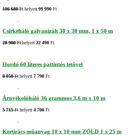
106 680
Ft
helyett
99 990
Ft
Csirkeháló galvanizált 30 x 30 mm, 1 x 50 m
28 900
Ft
helyett
22 490
Ft
Hordó 60 literes pattintós tetővel
8 050
Ft
helyett
7 790
Ft
Árnyékolóháló 36 grammos 3,6 m x 10 m
5 715
Ft
helyett
4 700
Ft
Kertirács műanyag 10 x 10 mm ZÖLD 1 x 25 m