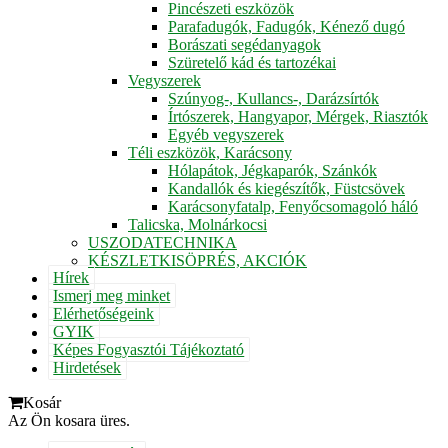
Pincészeti eszközök
Parafadugók, Fadugók, Kénező dugó
Borászati segédanyagok
Szüretelő kád és tartozékai
Vegyszerek
Szúnyog-, Kullancs-, Darázsírtók
Írtószerek, Hangyapor, Mérgek, Riasztók
Egyéb vegyszerek
Téli eszközök, Karácsony
Hólapátok, Jégkaparók, Szánkók
Kandallók és kiegészítők, Füstcsövek
Karácsonyfatalp, Fenyőcsomagoló háló
Talicska, Molnárkocsi
USZODATECHNIKA
KÉSZLETKISÖPRÉS, AKCIÓK
Hírek
Ismerj meg minket
Elérhetőségeink
GYIK
Képes Fogyasztói Tájékoztató
Hirdetések
Kosár
Az Ön kosara üres.