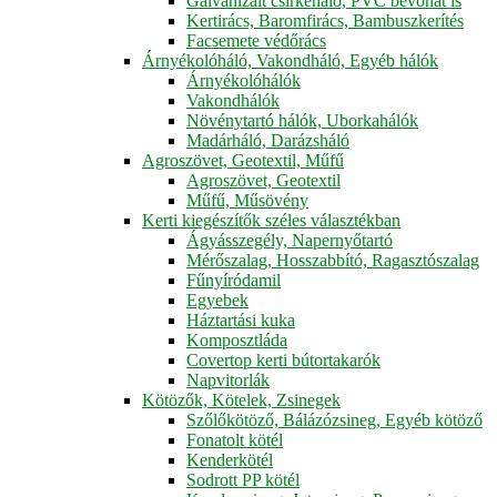
Galvanizált csirkeháló, PVC bevonat is
Kertirács, Baromfirács, Bambuszkerítés
Facsemete védőrács
Árnyékolóháló, Vakondháló, Egyéb hálók
Árnyékolóhálók
Vakondhálók
Növénytartó hálók, Uborkahálók
Madárháló, Darázsháló
Agroszövet, Geotextil, Műfű
Agroszövet, Geotextil
Műfű, Műsövény
Kerti kiegészítők széles választékban
Ágyásszegély, Napernyőtartó
Mérőszalag, Hosszabbító, Ragasztószalag
Fűnyíródamil
Egyebek
Háztartási kuka
Komposztláda
Covertop kerti bútortakarók
Napvitorlák
Kötözők, Kötelek, Zsinegek
Szőlőkötöző, Bálázózsineg, Egyéb kötöző
Fonatolt kötél
Kenderkötél
Sodrott PP kötél