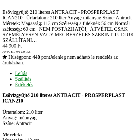
Esővízgyűjtő 210 literes ANTRACIT - PROSPERPLAST
ICAN210 Űrtartalom: 210 liter Anyag: műanyag Színe: Antracit
Méretek: Magasság: 113 cm Szélesség a füleknél: 56 cm Normál
szélesség: 60 cm NEM POSTÁZHATÓ! ÁTVÉTEL CSAK
SZEMÉLYESEN VAGY MEGBESZÉLÉS SZERINT TUDJUK
SZÁLLÍTANI…
44 900
Ft
(35 354
Ft
+ 27% ÁFA) / db
Hűségpont:
448
pont
Jelenleg nem adható le rendelés az
áruházban.
Leírás
Szállítás
Értékelés
Esővízgyűjtő 210 literes ANTRACIT - PROSPERPLAST
ICAN210
Űrtartalom: 210 liter
Anyag: műanyag
Színe: Antracit
Méretek: