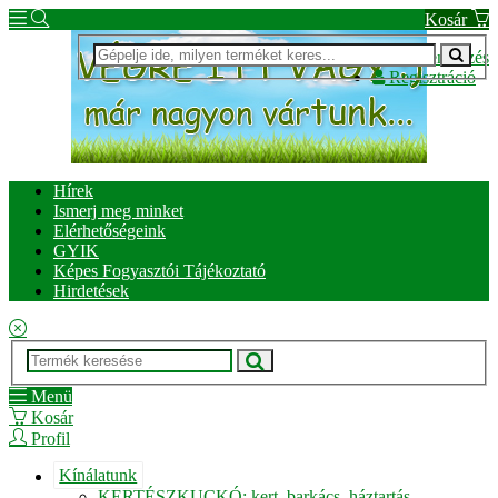
Kosár
Bejelentkezés
Regisztráció
Hírek
Ismerj meg minket
Elérhetőségeink
GYIK
Képes Fogyasztói Tájékoztató
Hirdetések
Menü
Kosár
Profil
Kínálatunk
KERTÉSZKUCKÓ: kert, barkács, háztartás