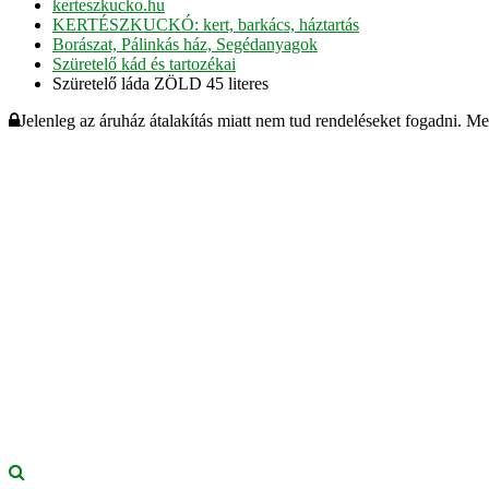
kerteszkucko.hu
KERTÉSZKUCKÓ: kert, barkács, háztartás
Borászat, Pálinkás ház, Segédanyagok
Szüretelő kád és tartozékai
Szüretelő láda ZÖLD 45 literes
Jelenleg az áruház átalakítás miatt nem tud rendeléseket fogadni. M