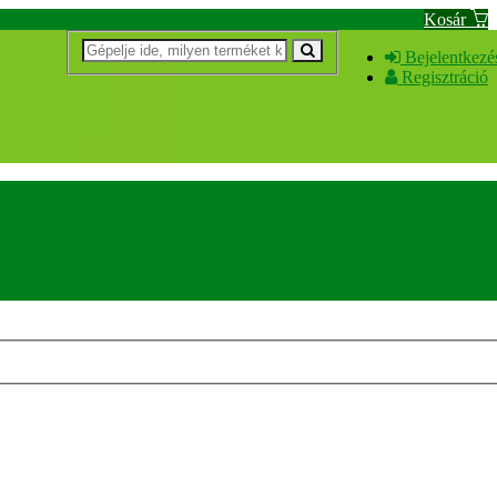
Kosár
Bejelentkezé
Regisztráció