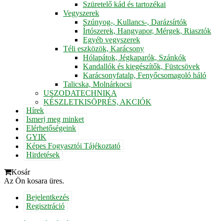
Szüretelő kád és tartozékai
Vegyszerek
Szúnyog-, Kullancs-, Darázsírtók
Írtószerek, Hangyapor, Mérgek, Riasztók
Egyéb vegyszerek
Téli eszközök, Karácsony
Hólapátok, Jégkaparók, Szánkók
Kandallók és kiegészítők, Füstcsövek
Karácsonyfatalp, Fenyőcsomagoló háló
Talicska, Molnárkocsi
USZODATECHNIKA
KÉSZLETKISÖPRÉS, AKCIÓK
Hírek
Ismerj meg minket
Elérhetőségeink
GYIK
Képes Fogyasztói Tájékoztató
Hirdetések
Kosár
Az Ön kosara üres.
Bejelentkezés
Regisztráció