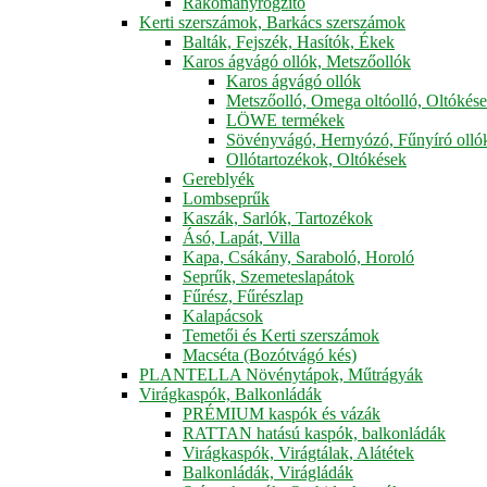
Rakományrögzítő
Kerti szerszámok, Barkács szerszámok
Balták, Fejszék, Hasítók, Ékek
Karos ágvágó ollók, Metszőollók
Karos ágvágó ollók
Metszőolló, Omega oltóolló, Oltókés
LÖWE termékek
Sövényvágó, Hernyózó, Fűnyíró olló
Ollótartozékok, Oltókések
Gereblyék
Lombseprűk
Kaszák, Sarlók, Tartozékok
Ásó, Lapát, Villa
Kapa, Csákány, Saraboló, Horoló
Seprűk, Szemeteslapátok
Fűrész, Fűrészlap
Kalapácsok
Temetői és Kerti szerszámok
Macséta (Bozótvágó kés)
PLANTELLA Növénytápok, Műtrágyák
Virágkaspók, Balkonládák
PRÉMIUM kaspók és vázák
RATTAN hatású kaspók, balkonládák
Virágkaspók, Virágtálak, Alátétek
Balkonládák, Virágládák