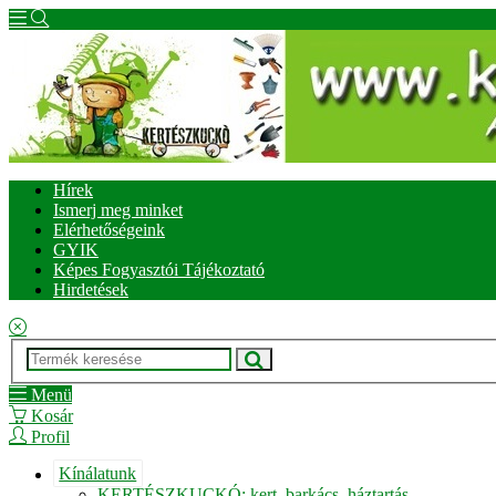
Hírek
Ismerj meg minket
Elérhetőségeink
GYIK
Képes Fogyasztói Tájékoztató
Hirdetések
Menü
Kosár
Profil
Kínálatunk
KERTÉSZKUCKÓ: kert, barkács, háztartás