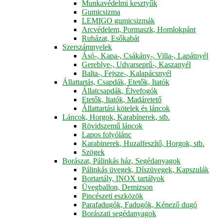
Munkavédelmi kesztyűk
Gumicsizma
LEMIGO gumicsizmák
Arcvédelem, Pormaszk, Homlokpánt
Ruházat, Esőkabát
Szerszámnyelek
Ásó-, Kapa-, Csákány-, Villa-, Lapátnyél
Gereblye-, Udvarseprű-, Kaszanyél
Balta-, Fejsze-, Kalapácsnyél
Állattartás, Csapdák, Etetők, Itatók
Állatcsapdák, Élvefogók
Etetők, Itatók, Madáretető
Állattartási kötelek és láncok
Láncok, Horgok, Karabínerek, stb.
Rövidszemű láncok
Lapos folyólánc
Karabinerek, Huzalfeszítő, Horgok, stb.
Szögek
Borászat, Pálinkás ház, Segédanyagok
Pálinkás üvegek, Díszüvegek, Kapszulák
Bortartály, INOX tartályok
Üvegballon, Demizson
Pincészeti eszközök
Parafadugók, Fadugók, Kénező dugó
Borászati segédanyagok