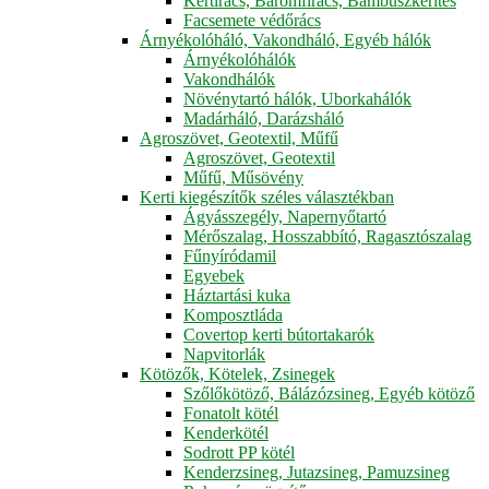
Kertirács, Baromfirács, Bambuszkerítés
Facsemete védőrács
Árnyékolóháló, Vakondháló, Egyéb hálók
Árnyékolóhálók
Vakondhálók
Növénytartó hálók, Uborkahálók
Madárháló, Darázsháló
Agroszövet, Geotextil, Műfű
Agroszövet, Geotextil
Műfű, Műsövény
Kerti kiegészítők széles választékban
Ágyásszegély, Napernyőtartó
Mérőszalag, Hosszabbító, Ragasztószalag
Fűnyíródamil
Egyebek
Háztartási kuka
Komposztláda
Covertop kerti bútortakarók
Napvitorlák
Kötözők, Kötelek, Zsinegek
Szőlőkötöző, Bálázózsineg, Egyéb kötöző
Fonatolt kötél
Kenderkötél
Sodrott PP kötél
Kenderzsineg, Jutazsineg, Pamuzsineg