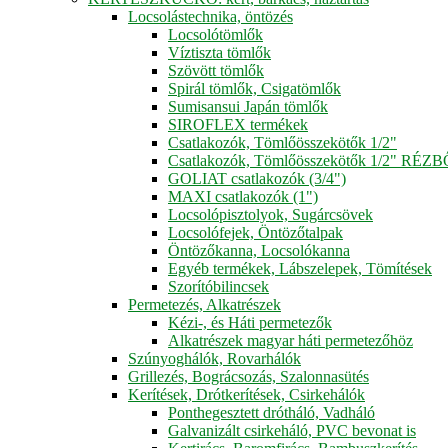
Locsolástechnika, öntözés
Locsolótömlők
Víztiszta tömlők
Szövött tömlők
Spirál tömlők, Csigatömlők
Sumisansui Japán tömlők
SIROFLEX termékek
Csatlakozók, Tömlőösszekötők 1/2"
Csatlakozók, Tömlőösszekötők 1/2" RÉZ
GOLIAT csatlakozók (3/4")
MAXI csatlakozók (1")
Locsolópisztolyok, Sugárcsövek
Locsolófejek, Öntözőtalpak
Öntözőkanna, Locsolókanna
Egyéb termékek, Lábszelepek, Tömítések
Szorítóbilincsek
Permetezés, Alkatrészek
Kézi-, és Háti permetezők
Alkatrészek magyar háti permetezőhöz
Szúnyoghálók, Rovarhálók
Grillezés, Bográcsozás, Szalonnasütés
Kerítések, Drótkerítések, Csirkehálók
Ponthegesztett drótháló, Vadháló
Galvanizált csirkeháló, PVC bevonat is