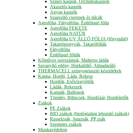
Színes kaspók, Orchideakaspók
Akasztós kaspók
Agyag kaspók
Szaporító cserepek és tálcák
Agrofólia, Fátyolfólia, Építőipari fólia
Agrofólia FEKETE
Agrofólia NATÚR
Agrofólia UV ÁLLÓ FÓLIA (fénystabil)
Takartóponyvák, Takarófóliák
Fátyolfólia
Építőipari fóliák
Kőműves szerszámok, Malteros ládák
Savanyító edény, Hurkatöltő, Almadaráló
THERMACELL szúnyogriasztó készülékek
Kanna, Hordó, Láda, Rekesz
Hordók, Esővízgyűjtők
Ládák, Rekeszek
Kannák, Ballonok
Tömítés, Bilincsek, Hordózár, Hordótetők
Zsákok
PE Zsákok
BIO zsákok (biológiailag lebomló zsákok)
Rasselzsák, Jutazsák, PP zsák
Szemetes zsákok
Munkavédelem