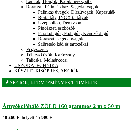
Láncok, Horgok, Karabínerek, stb.
Borászat, Pálinkás ház, Segédanyagok
Pálinkás üvegek, Díszüvegek, Kapszulák
Bortartály, INOX tartályok
Üvegballon, Demizson
Pincészeti eszközök
Parafadugók, Fadugók, Kénező dugó
Borászati segédanyagok
Szüretelő kád és tartozékai
Vegyszerek
Téli eszközök, Karácsony
Talicska, Molnárkocsi
USZODATECHNIKA
KÉSZLETKISÖPRÉS, AKCIÓK
AKCIÓK, KEDVEZMÉNYES TERMÉKEK
Árnyékolóháló ZÖLD 160 grammos 2 m x 50 m
48 260
Ft
helyett
45 900
Ft