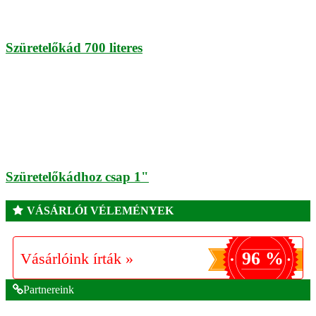
Szüretelőkád 700 literes
Szüretelőkádhoz csap 1"
VÁSÁRLÓI VÉLEMÉNYEK
96 %
Vásárlóink írták »
Partnereink