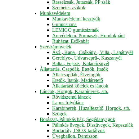
Rasselzsák, Jutazsák, PP zsák
Szemetes zsákok
Munkavédelem
Munkavédelmi kesztyűk
Gumicsizma
LEMIGO gumicsizmák
Arcvédelem, Pormaszk, Homlokpánt
Ruházat, Esőkabát
Szerszámnyelek
Ásó-, Kapa-, Csákány-, Villa-, Lapátnyél
Gereblye-, Udvarseprű-, Kaszanyél
Balta-, Fejsze-, Kalapácsnyél
Állattartás, Csapdák, Etetők, Itatók
Állatcsapdák, Élvefogók
Etetők, Itatók, Madáretető
Állattartási kötelek és láncok
Láncok, Horgok, Karabínerek, stb.
Rövidszemű láncok
Lapos folyólánc
Karabinerek, Huzalfeszítő, Horgok, stb.
Szögek
Borászat, Pálinkás ház, Segédanyagok
Pálinkás üvegek, Díszüvegek, Kapszulák
Bortartály, INOX tartályok
Üvegballon, Demizson