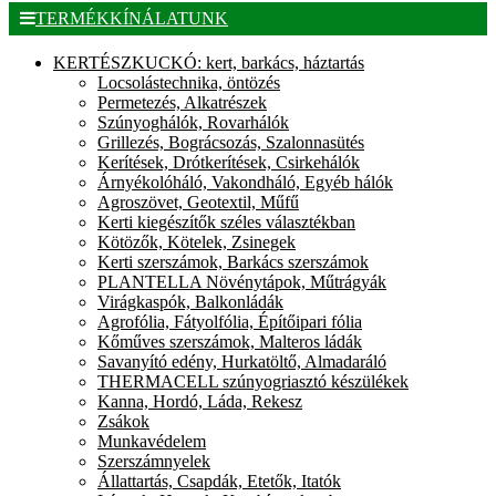
TERMÉKKÍNÁLATUNK
KERTÉSZKUCKÓ: kert, barkács, háztartás
Locsolástechnika, öntözés
Permetezés, Alkatrészek
Szúnyoghálók, Rovarhálók
Grillezés, Bográcsozás, Szalonnasütés
Kerítések, Drótkerítések, Csirkehálók
Árnyékolóháló, Vakondháló, Egyéb hálók
Agroszövet, Geotextil, Műfű
Kerti kiegészítők széles választékban
Kötözők, Kötelek, Zsinegek
Kerti szerszámok, Barkács szerszámok
PLANTELLA Növénytápok, Műtrágyák
Virágkaspók, Balkonládák
Agrofólia, Fátyolfólia, Építőipari fólia
Kőműves szerszámok, Malteros ládák
Savanyító edény, Hurkatöltő, Almadaráló
THERMACELL szúnyogriasztó készülékek
Kanna, Hordó, Láda, Rekesz
Zsákok
Munkavédelem
Szerszámnyelek
Állattartás, Csapdák, Etetők, Itatók