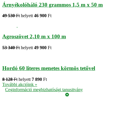
Árnyékolóháló 230 grammos 1,5 m x 50 m
49 530
Ft
helyett
46 900
Ft
Agroszövet 2,10 m x 100 m
53 340
Ft
helyett
49 900
Ft
Hordó 60 literes menetes körmös tetővel
8 128
Ft
helyett
7 890
Ft
További akcióink »
Ceginformáció megbizhatósági tanusitvány
Üzemeltető
Online elállás
Teljes katalógus
Vásárlói értékelések
Adatvédelmi tájékoztató
Garancia