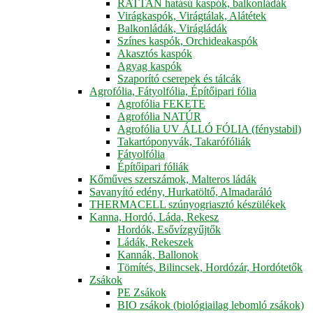
RATTAN hatású kaspók, balkonládák
Virágkaspók, Virágtálak, Alátétek
Balkonládák, Virágládák
Színes kaspók, Orchideakaspók
Akasztós kaspók
Agyag kaspók
Szaporító cserepek és tálcák
Agrofólia, Fátyolfólia, Építőipari fólia
Agrofólia FEKETE
Agrofólia NATÚR
Agrofólia UV ÁLLÓ FÓLIA (fénystabil)
Takartóponyvák, Takarófóliák
Fátyolfólia
Építőipari fóliák
Kőműves szerszámok, Malteros ládák
Savanyító edény, Hurkatöltő, Almadaráló
THERMACELL szúnyogriasztó készülékek
Kanna, Hordó, Láda, Rekesz
Hordók, Esővízgyűjtők
Ládák, Rekeszek
Kannák, Ballonok
Tömítés, Bilincsek, Hordózár, Hordótetők
Zsákok
PE Zsákok
BIO zsákok (biológiailag lebomló zsákok)