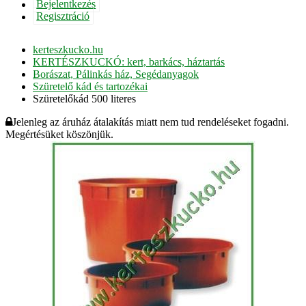
Bejelentkezés
Regisztráció
kerteszkucko.hu
KERTÉSZKUCKÓ: kert, barkács, háztartás
Borászat, Pálinkás ház, Segédanyagok
Szüretelő kád és tartozékai
Szüretelőkád 500 literes
Jelenleg az áruház átalakítás miatt nem tud rendeléseket fogadni.
Megértésüket köszönjük.