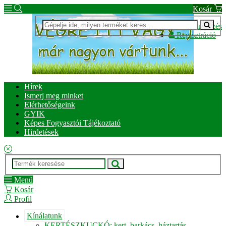
Kosár
Bejelentkezés
Regisztráció
Hírek
Ismerj meg minket
Elérhetőségeink
GYIK
Képes Fogyasztói Tájékoztató
Hirdetések
Menü
Kosár
Profil
Kínálatunk
KERTÉSZKUCKÓ: kert, barkács, háztartás