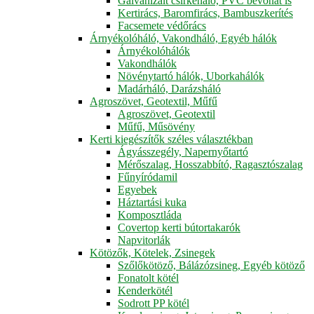
Galvanizált csirkeháló, PVC bevonat is
Kertirács, Baromfirács, Bambuszkerítés
Facsemete védőrács
Árnyékolóháló, Vakondháló, Egyéb hálók
Árnyékolóhálók
Vakondhálók
Növénytartó hálók, Uborkahálók
Madárháló, Darázsháló
Agroszövet, Geotextil, Műfű
Agroszövet, Geotextil
Műfű, Műsövény
Kerti kiegészítők széles választékban
Ágyásszegély, Napernyőtartó
Mérőszalag, Hosszabbító, Ragasztószalag
Fűnyíródamil
Egyebek
Háztartási kuka
Komposztláda
Covertop kerti bútortakarók
Napvitorlák
Kötözők, Kötelek, Zsinegek
Szőlőkötöző, Bálázózsineg, Egyéb kötöző
Fonatolt kötél
Kenderkötél
Sodrott PP kötél