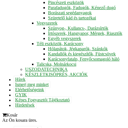
Pincészeti eszközök
Parafadugók, Fadugók, Kénező dugó
Borászati segédanyagok
Szüretelő kád és tartozékai
Vegyszerek
Szúnyog-, Kullancs-, Darázsírtók
Írtószerek, Hangyapor, Mérgek, Riasztók
Egyéb vegyszerek
Téli eszközök, Karácsony
Hólapátok, Jégkaparók, Szánkók
Kandallók és kiegészítők, Füstcsövek
Karácsonyfatalp, Fenyőcsomagoló háló
Talicska, Molnárkocsi
USZODATECHNIKA
KÉSZLETKISÖPRÉS, AKCIÓK
Hírek
Ismerj meg minket
Elérhetőségeink
GYIK
Képes Fogyasztói Tájékoztató
Hirdetések
Kosár
Az Ön kosara üres.