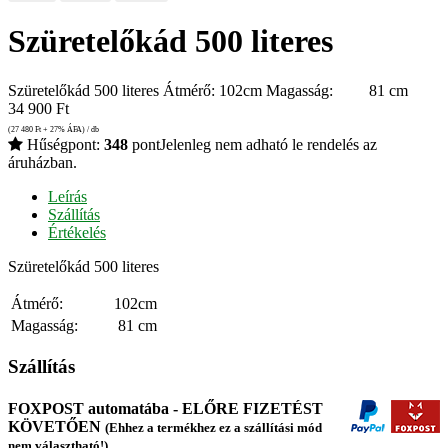
Szüretelőkád 500 literes
Szüretelőkád 500 literes Átmérő: 102cm Magasság: 81 cm
34 900
Ft
(27 480
Ft
+ 27% ÁFA) / db
Hűségpont:
348
pont
Jelenleg nem adható le rendelés az
áruházban.
Leírás
Szállítás
Értékelés
Szüretelőkád 500 literes
Átmérő:
102cm
Magasság:
81 cm
Szállítás
FOXPOST automatába - ELŐRE FIZETÉST
KÖVETŐEN
(Ehhez a termékhez ez a szállítási mód
nem választható!)