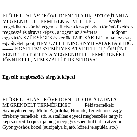
ELŐRE UTALÁST KÖVETŐEN TUDJUK BIZTOSÍTANI A
MEGRENDELT TERMÉKEK ÁTVÉTELÉT. ------- Átvétel
megoldható akár hétvégén is, illetve a készpénzben történő fizetés is
megbeszélés tárgyát képezi, ahogyan az átvétel is. ------- Időpont
egyeztetés SZÜKSÉGES és kérjük TARTSÁK BE , mivel ez csak
egy átvételi pont, NEM ÜZLET, NINCS NYITVATARTÁSI IDŐ.
------- FIGYELEM! SZEMÉLYES ÁTVÉTELLEL TÖRTÉNT
RENDELÉS ESETÉN A MEGRENDELT TERMÉKEKÉRT
JÖNNI KELL, NEM SZÁLLÍTJUK SEHOVA!
Egyedi: megbeszélés tárgyát képezi
ELŐRE UTALÁST KÖVETŐEN TUDJUK ÁTADNI A
MEGRENDELT TERMÉKEKET. ------- Példatermékek:
Savanyító edény, Műfű, Agrofólia, Hordók, Terjedelmes vagy
törékeny termékek, stb. A szállítás egyedi megbeszélés tárgyát
képezi ezért kérjük írja meg megjegyzésben hol tudná átvenni
Gyöngyöshöz közel (autópálya kijáró, közeli település, stb.)