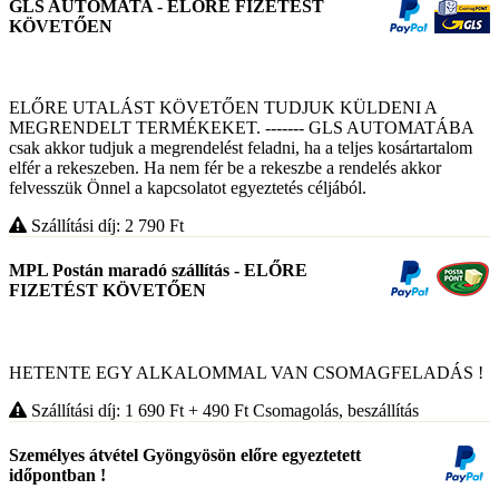
GLS AUTOMATA - ELŐRE FIZETÉST
KÖVETŐEN
ELŐRE UTALÁST KÖVETŐEN TUDJUK KÜLDENI A
MEGRENDELT TERMÉKEKET. ------- GLS AUTOMATÁBA
csak akkor tudjuk a megrendelést feladni, ha a teljes kosártartalom
elfér a rekeszeben. Ha nem fér be a rekeszbe a rendelés akkor
felvesszük Önnel a kapcsolatot egyeztetés céljából.
Szállítási díj: 2 790
Ft
MPL Postán maradó szállítás - ELŐRE
FIZETÉST KÖVETŐEN
HETENTE EGY ALKALOMMAL VAN CSOMAGFELADÁS !
Szállítási díj: 1 690
Ft
+ 490
Ft
Csomagolás, beszállítás
Személyes átvétel Gyöngyösön előre egyeztetett
időpontban !