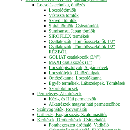
Locsolástechnika, öntözés
Locsolótömlők
Víztiszta tömlők
Szövött tömlők
Spirál tömlők, Csigatömlők
Sumisansui Japán tömlők
SIROFLEX termékek
Csatlakozók, Tömlőösszekötők 1/2"
Csatlakozók, Tömlőösszekötők 1/2"
RÉZBŐL
GOLIAT csatlakozók (3/4")
MAXI csatlakozók (1")
Locsolópisztolyok, Sugárcsövek
Locsolófejek, Öntözőtalpak
Öntözőkanna, Locsolókanna
Egyéb termékek, Lábszelepek, Tömítések
Szorítóbilincsek
Permetezés, Alkatrészek
Kézi-, és Háti permetezők
Alkatrészek magyar háti permetezőhöz
Szúnyoghálók, Rovarhálók
Grillezés, Bográcsozás, Szalonnasütés
Kerítések, Drótkerítések, Csirkehálók
Ponthegesztett drótháló, Vadháló