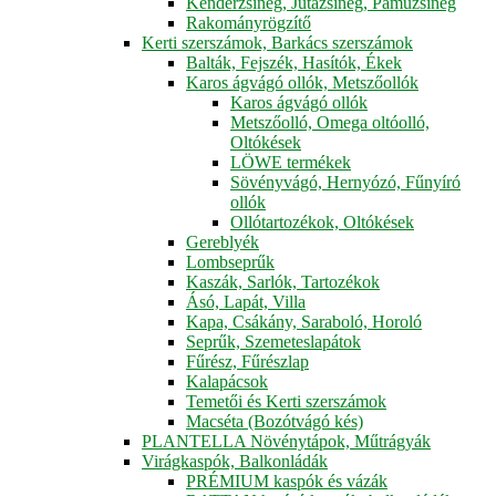
Kenderzsineg, Jutazsineg, Pamuzsineg
Rakományrögzítő
Kerti szerszámok, Barkács szerszámok
Balták, Fejszék, Hasítók, Ékek
Karos ágvágó ollók, Metszőollók
Karos ágvágó ollók
Metszőolló, Omega oltóolló,
Oltókések
LÖWE termékek
Sövényvágó, Hernyózó, Fűnyíró
ollók
Ollótartozékok, Oltókések
Gereblyék
Lombseprűk
Kaszák, Sarlók, Tartozékok
Ásó, Lapát, Villa
Kapa, Csákány, Saraboló, Horoló
Seprűk, Szemeteslapátok
Fűrész, Fűrészlap
Kalapácsok
Temetői és Kerti szerszámok
Macséta (Bozótvágó kés)
PLANTELLA Növénytápok, Műtrágyák
Virágkaspók, Balkonládák
PRÉMIUM kaspók és vázák